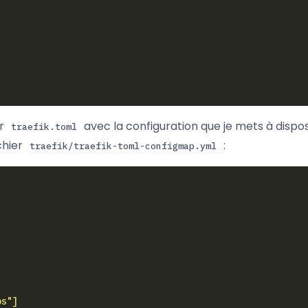
er
avec la configuration que je mets à dispos
traefik.toml
chier
:
traefik/traefik-toml-configmap.yml