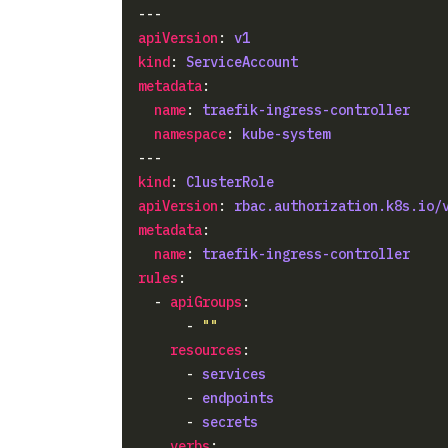
apiVersion
: 
v1
kind
: 
ServiceAccount
metadata
name
: 
traefik-ingress-controller
namespace
: 
kube-system
kind
: 
ClusterRole
apiVersion
: 
rbac.authorization.k8s.io/
metadata
name
: 
traefik-ingress-controller
rules
  - 
apiGroups
      - 
""
resources
      - 
services
      - 
endpoints
      - 
secrets
verbs