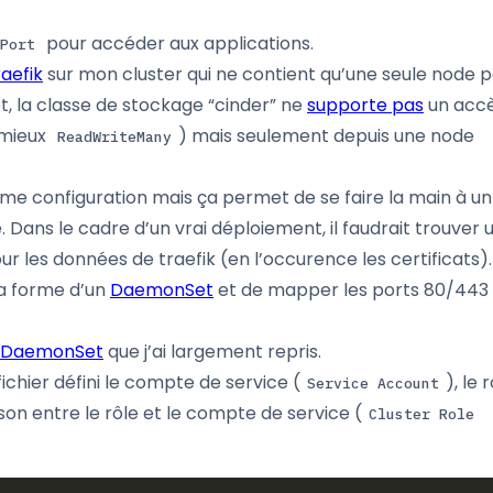
pour accéder aux applications.
Port
aefik
sur mon cluster qui ne contient qu’une seule node 
et, la classe de stockage “cinder” ne
supporte pas
un acc
mieux
) mais seulement depuis une node
ReadWriteMany
 configuration mais ça permet de se faire la main à un 
. Dans le cadre d’un vrai déploiement, il faudrait trouver 
r les données de traefik (en l’occurence les certificats).
la forme d’un
DaemonSet
et de mapper les ports 80/443
 DaemonSet
que j’ai largement repris.
fichier défini le compte de service (
), le 
Service Account
aison entre le rôle et le compte de service (
Cluster Role