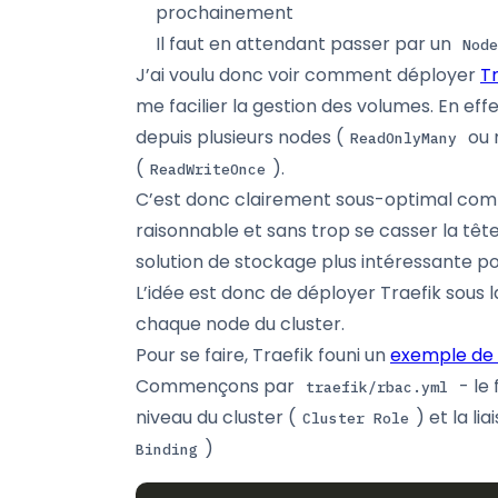
prochainement
Il faut en attendant passer par un
Node
J’ai voulu donc voir comment déployer
Tr
me facilier la gestion des volumes. En eff
depuis plusieurs nodes (
ou 
ReadOnlyMany
(
).
ReadWriteOnce
C’est donc clairement sous-optimal comme
raisonnable et sans trop se casser la tête
solution de stockage plus intéressante pou
L’idée est donc de déployer Traefik sous 
chaque node du cluster.
Pour se faire, Traefik founi un
exemple de
Commençons par
- le 
traefik/rbac.yml
niveau du cluster (
) et la li
Cluster Role
)
Binding