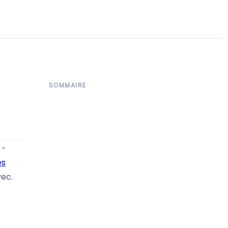
SOMMAIRE
-
es
vec.