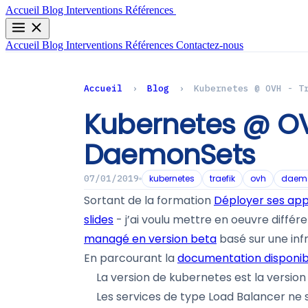
Contactez-nous
Accueil
Blog
Interventions
Références
Accueil
Blog
Interventions
Références
Contactez-nous
Accueil
›
Blog
›
Kubernetes @ OVH - T
Kubernetes @ OV
DaemonSets
kubernetes
traefik
ovh
daem
07/01/2019
Sortant de la formation
Déployer ses app
slides
- j’ai voulu mettre en oeuvre diff
managé en version beta
basé sur une infr
En parcourant la
documentation disponib
La version de kubernetes est la version 1
Les services de type Load Balancer ne 