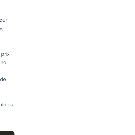
pour
ès
prix
une
 de
rôle au