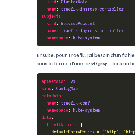
kind
: 
ClusterRole
name
: 
traefik-ingress-controller
subjects
- 
kind
: 
ServiceAccount
name
: 
traefik-ingress-controller
namespace
: 
kube-system
Ensuite, pour Traefik, j’ai besoin d’un fichi
sous la forme d’une
dans un fi
ConfigMap
apiVersion
: 
v1
kind
: 
ConfigMap
metadata
name
: 
traefik-conf
namespace
: 
kube-system
data
traefik.toml
: |