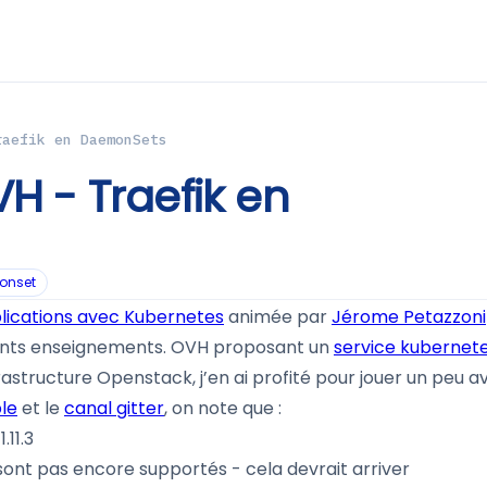
raefik en DaemonSets
H - Traefik en
onset
lications avec Kubernetes
animée par
Jérome Petazzoni
érents enseignements. OVH proposant un
service kubernet
astructure Openstack, j’en ai profité pour jouer un peu a
le
et le
canal gitter
, on note que :
.11.3
sont pas encore supportés - cela devrait arriver