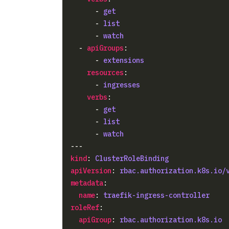
      - 
get
      - 
list
      - 
watch
  - 
apiGroups
      - 
extensions
resources
      - 
ingresses
verbs
      - 
get
      - 
list
      - 
watch
kind
: 
ClusterRoleBinding
apiVersion
: 
rbac.authorization.k8s.io/
metadata
name
: 
traefik-ingress-controller
roleRef
apiGroup
: 
rbac.authorization.k8s.io