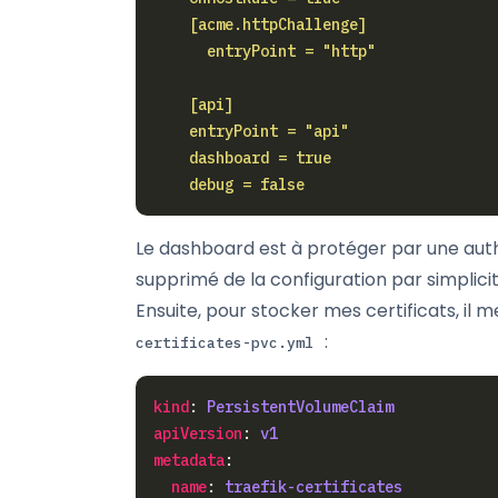
    debug = false
Le dashboard est à protéger par une authe
supprimé de la configuration par simplicit
Ensuite, pour stocker mes certificats, il me
:
certificates-pvc.yml
kind
: 
PersistentVolumeClaim
apiVersion
: 
v1
metadata
name
: 
traefik-certificates