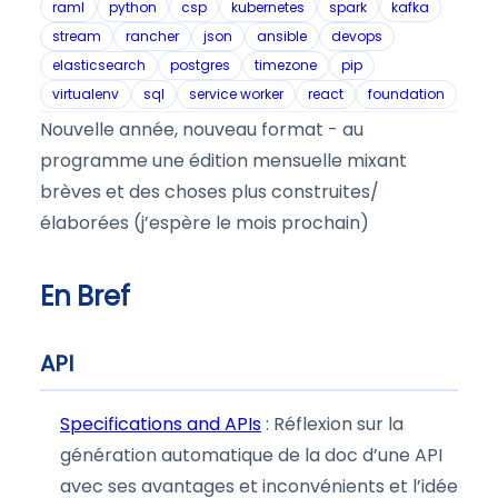
raml
python
csp
kubernetes
spark
kafka
stream
rancher
json
ansible
devops
elasticsearch
postgres
timezone
pip
virtualenv
sql
service worker
react
foundation
Nouvelle année, nouveau format - au
programme une édition mensuelle mixant
brèves et des choses plus construites/
élaborées (j’espère le mois prochain)
En Bref
API
Specifications and APIs
: Réflexion sur la
génération automatique de la doc d’une API
avec ses avantages et inconvénients et l’idée