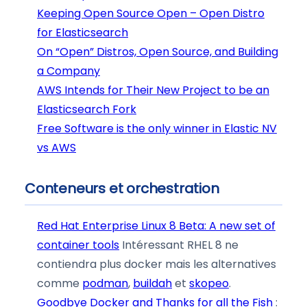
Keeping Open Source Open – Open Distro
for Elasticsearch
On “Open” Distros, Open Source, and Building
a Company
AWS Intends for Their New Project to be an
Elasticsearch Fork
Free Software is the only winner in Elastic NV
vs AWS
Conteneurs et orchestration
Red Hat Enterprise Linux 8 Beta: A new set of
container tools
Intéressant RHEL 8 ne
contiendra plus docker mais les alternatives
comme
podman
,
buildah
et
skopeo
.
Goodbye Docker and Thanks for all the Fish
: