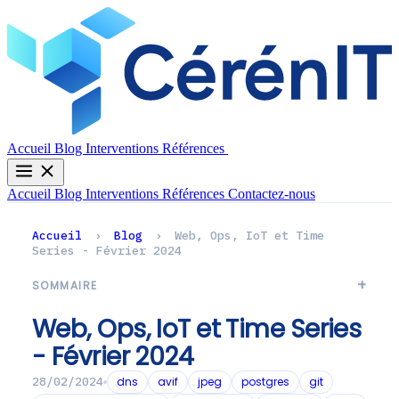
Contactez-nous
Accueil
Blog
Interventions
Références
Accueil
Blog
Interventions
Références
Contactez-nous
Accueil
›
Blog
›
Web, Ops, IoT et Time
Series - Février 2024
SOMMAIRE
Web, Ops, IoT et Time Series
- Février 2024
dns
avif
jpeg
postgres
git
28/02/2024