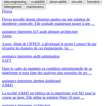
data-engineering
scalabilité
observabilité
sécurité
formation
hébergement
maintenance
Flovea
Flovea travaille depuis plusieurs années sur une solution de
plomberie connectée. Elle souhaite maintenant passer à une …
assistance
timeseries
IoT
audit
pilotage
architecture
Axens
Axens, filiale de l’IFPEN, a développé le projet Connect’In qui
récupère les données de ces équipements, les …
assistance
timeseries
audit
optimisation
SAFT
Dans le cadre du maintien en condition opérartionnelle de sa
plateforme et pour faire des analyses plus poussées de ses …
assistance
timeseries
alerting
dashboard
AIM45
La société AIM45 est éditrice de la plateforme web M2 pour la
course au large. Elle utilise la solution Warp 10 pour …
assistance
timeseries
architecture