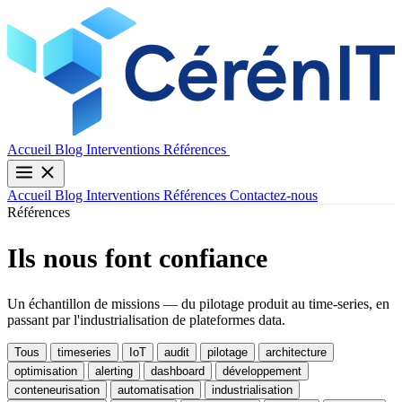
Contactez-nous
Accueil
Blog
Interventions
Références
Accueil
Blog
Interventions
Références
Contactez-nous
Références
Ils nous font confiance
Un échantillon de missions — du pilotage produit au time-series, en
passant par l'industrialisation de plateformes data.
Tous
timeseries
IoT
audit
pilotage
architecture
optimisation
alerting
dashboard
développement
conteneurisation
automatisation
industrialisation