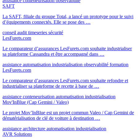
assistance
conteneurisation
observabilité
SAFT
La SAFT, filiale du groupe Total, a lancé un prototype pour le suivi
d’équipements connectés. Elle se pose des …
conseil
audit
timeseries
sécurité
LesFurets.com
Le comparateur d’assurances LesFurets.com souhaite industrialiser
sa plateforme Cassandra et être accompagné dans …
assistance
automatisation
industrialisation
observabilité
formation
LesFurets.com
Le comparateur d’assurances LesFurets.com souhaite refondre et
industrialiser sa plateforme de recette à base de …
assistance
conteneurisation
automatisation
industrialisation
Mov'InBlue (Cap Gemini / Valeo)
Le projet Mov’InBlue est un projet commun Valeo / Cap Gemini de
dématérialisation de clé de voiture à destination …
assistance
architecture
automatisation
industrialisation
AVR Solutions