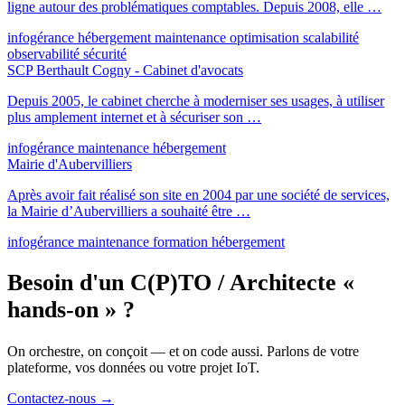
ligne autour des problématiques comptables. Depuis 2008, elle …
infogérance
hébergement
maintenance
optimisation
scalabilité
observabilité
sécurité
SCP Berthault Cogny - Cabinet d'avocats
Depuis 2005, le cabinet cherche à moderniser ses usages, à utiliser
plus amplement internet et à sécuriser son …
infogérance
maintenance
hébergement
Mairie d'Aubervilliers
Après avoir fait réalisé son site en 2004 par une société de services,
la Mairie d’Aubervilliers a souhaité être …
infogérance
maintenance
formation
hébergement
Besoin d'un C(P)TO / Architecte «
hands-on » ?
On orchestre, on conçoit — et on code aussi. Parlons de votre
plateforme, vos données ou votre projet IoT.
Contactez-nous
→