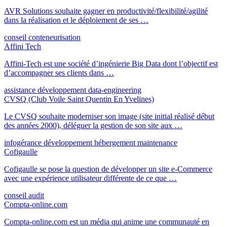
AVR Solutions souhaite gagner en productivité/flexibilité/agilité
dans la réalisation et le déploiement de ses …
conseil
conteneurisation
Affini Tech
Affini-Tech est une société d’ingénierie Big Data dont l’objectif est
d’accompagner ses clients dans …
assistance
développement
data-engineering
CVSQ (Club Voile Saint Quentin En Yvelines)
Le CVSQ souhaite moderniser son image (site initial réalisé début
des années 2000), déléguer la gestion de son site aux …
infogérance
développement
hébergement
maintenance
Cofigaulle
Cofigaulle se pose la question de développer un site e-Commerce
avec une expérience utilisateur différente de ce que …
conseil
audit
Compta-online.com
Compta-online.com est un média qui anime une communauté en