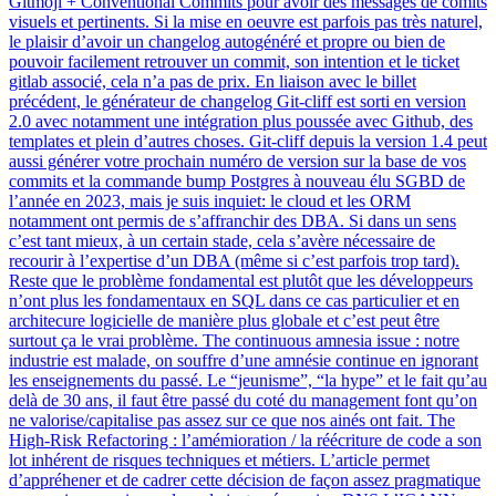
Gitmoji + Conventional Commits pour avoir des messages de comits
visuels et pertinents. Si la mise en oeuvre est parfois pas très naturel,
le plaisir d’avoir un changelog autogénéré et propre ou bien de
pouvoir facilement retrouver un commit, son intention et le ticket
gitlab associé, cela n’a pas de prix. En liaison avec le billet
précédent, le générateur de changelog Git-cliff est sorti en version
2.0 avec notamment une intégration plus poussée avec Github, des
templates et plein d’autres choses. Git-cliff depuis la version 1.4 peut
aussi générer votre prochain numéro de version sur la base de vos
commits et la commande bump Postgres à nouveau élu SGBD de
l’année en 2023, mais je suis inquiet: le cloud et les ORM
notamment ont permis de s’affranchir des DBA. Si dans un sens
c’est tant mieux, à un certain stade, cela s’avère nécessaire de
recourir à l’expertise d’un DBA (même si c’est parfois trop tard).
Reste que le problème fondamental est plutôt que les développeurs
n’ont plus les fondamentaux en SQL dans ce cas particulier et en
architecure logicielle de manière plus globale et c’est peut être
surtout ça le vrai problème. The continuous amnesia issue : notre
industrie est malade, on souffre d’une amnésie continue en ignorant
les enseignements du passé. Le “jeunisme”, “la hype” et le fait qu’au
delà de 30 ans, il faut être passé du coté du management font qu’on
ne valorise/capitalise pas assez sur ce que nos ainés ont fait. The
High-Risk Refactoring : l’amémioration / la réécriture de code a son
lot inhérent de risques techniques et métiers. L’article permet
d’appréhener et de cadrer cette décision de façon assez pragmatique