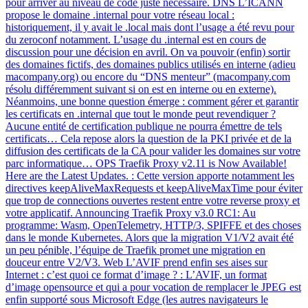
pour arriver au niveau de code juste nécessaire. DNS L’ICANN
propose le domaine .internal pour votre réseau local :
historiquement, il y avait le .local mais dont l’usage a été revu pour
du zeroconf notamment. L’usage du .internal est en cours de
discussion pour une décision en avril. On va pouvoir (enfin) sortir
des domaines fictifs, des domaines publics utilisés en interne (adieu
macompany.org) ou encore du “DNS menteur” (macompany.com
résolu différemment suivant si on est en interne ou en externe).
Néanmoins, une bonne question émerge : comment gérer et garantir
les certificats en .internal que tout le monde peut revendiquer ?
Aucune entité de certification publique ne pourra émettre de tels
certificats… Cela repose alors la question de la PKI privée et de la
diffusion des certificats de la CA pour valider les domaines sur votre
parc informatique… OPS Traefik Proxy v2.11 is Now Available!
Here are the Latest Updates. : Cette version apporte notamment les
directives keepAliveMaxRequests et keepAliveMaxTime pour éviter
que trop de connections ouvertes restent entre votre reverse proxy et
votre applicatif. Announcing Traefik Proxy v3.0 RC1: Au
programme: Wasm, OpenTelemetry, HTTP/3, SPIFFE et des choses
dans le monde Kubernetes. Alors que la migration V1/V2 avait été
un peu pénible, l’équipe de Traefik promet une migration en
douceur entre V2/V3. Web L’AVIF prend enfin ses aises sur
Internet : c’est quoi ce format d’image ? : L’AVIF, un format
d’image opensource et qui a pour vocation de remplacer le JPEG est
enfin supporté sous Microsoft Edge (les autres navigateurs le