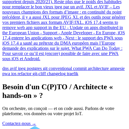
supportent depuis 2020/21). Reste plus que le poids des habitudes
pour remplacer le bon vieux jpeg par un avif. JXL et AVIF – Les
nouveaux champions des formats d’image : en continuité du point
précédent, il y a aussi JXL pour JPEG XL et des outils pour générer
vos premiers fichiers aux formats AVIF/JXL. iOS 17.4 seems to
remove web app support in the EU - Update on apps distributed in
the European Union - Support - Apple Developer - En Europe, iOS
17.4 enterre les applications web - Next : le support des PWA sous
iOS 17.4 a sauté au prétexte du DMA européen mais l’Europe
demande des explications sur le sujet. What PWA Can Do Today :
Pour savoir ce qu’il est (encore) possible de faire avec une PWA
sous iOS et Android.
dns
avif
jpeg
postgres
git
conventional commit
architecture
amnesie
pwa
ios
refactor
git-cliff
changelog
traefik
Besoin d'un C(P)TO / Architecte «
hands-on » ?
On orchestre, on conçoit — et on code aussi. Parlons de votre
plateforme, vos données ou votre projet IoT.
Contactez-nous
→