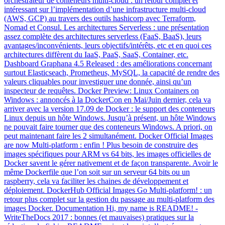
orchestrateur de conteneurs multi-cloud : un retour complet et
intéressant sur l’implémentation d’une infrastructure multi-cloud
(AWS, GCP) au travers des outils hashicorp avec Terraform,
Nomad et Consul. Les architectures Serverless : une présentation
assez complète des architectures serverless (FaaS, BaaS), leurs
avantages/inconvénients, leurs objectifs/intérêts, etc et en quoi ces
architectures diffèrent du IaaS, PaaS, SaaS, Container, etc.
Dashboard Graphana 4.5 Released : des améliorations concernant
surtout Elasticseach, Prometheus, MySQL, la capacité de rendre des
valeurs cliquables pour investiguer une donnée, ainsi qu’un
inspecteur de requêtes. Docker Preview: Linux Containers on
Windows : annoncés à la DockerCon en Mai/Juin dernier, cela va
arriver avec la version 17.09 de Docker : le support des conteneurs
Linux depuis un hôte Windows. Jusqu’à présent, un hôte Windows
ne pouvait faire tourner que des conteneurs Windows. A priori, on
peut maintenant faire les 2 simultanément. Docker Official Images
are now Multi-platform : enfin ! Plus besoin de construire des
images spécifiques pour ARM vs 64 bits, les images officielles de
Docker savent le gérer nativement et de façon transparente. Avoir le
même Dockerfile que l’on soit sur un serveur 64 bits ou un
raspberry, cela va faciliter les chaines de développement et
déploiement. DockerHub Official Images Go Multi-platform! : un
retour plus complet sur la gestion du passage au multi-platform des
images Docker. Documentation Hi, my name is README! -
WriteTheDocs 2017 : bonnes (et mauvaises) pratiques sur la