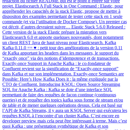
rédaction du fichier README qui est le point d’entrée sur votre
projet. Elastiscearch A Full Stack in One Command : Elastic, pour
appréhender les capacités de la stack Elastic, propose de mettre à
dispositon des examples permettant de tester cette stack en 1 seule
commande (et via l’utilisation de Docker Compose). Un premier cas
est décrit, d’autres devraient suivre… Elastic Stack 5.6.0 Released :
Cette version de la stack Elastic prépare la migration vers
Elasticsearch 6.0 et apporte quelques nouveautés, dont notamment
un client REST Java de haut niveau pour Elasticsearch. Kafka
Kafka 0.11.0 == ♥ : petit tour des améliorations de la version 0.11
de Kafka apportant les headers dans les messages, le support du
“exactly once” via des notions d’idempotence et de transactions.
Exactly-once Support in Apache Kafka : le co-fondateur de
Confluent revient sur la signification de “Exactly-once support”
dans Kafka et sur son implémentation. Exactly-once Semantics are
Possible: Here’s How Kafka Does it : la même expliquée par la
CTO de Confluent. Introducing KSQL: Open Source Streaming
SQL for Apache Kafka : Kafka se dote d’une interface SQL
permettant de faire des requêtes de façon continue (continuous
queries) et de requêter des topics kafka sous forme de stream et/ou
de table et de mener quelques opérations dessus. Cela est basé sur
l’API de Kafka Streams, il y aura un KSQL Server qui exécutera les
requêtes KSQL à l’encontre d’un cluster Kafka. C’est encore en
developer preview mais cela peut être intéressant à terme. Mais c’est
quoi Kafka : une présentation synthétique de Kafka et son