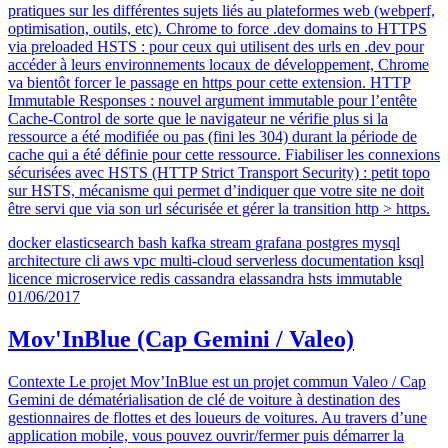
pratiques sur les différentes sujets liés au plateformes web (webperf,
optimisation, outils, etc). Chrome to force .dev domains to HTTPS
via preloaded HSTS : pour ceux qui utilisent des urls en .dev pour
accéder à leurs environnements locaux de développement, Chrome
va bientôt forcer le passage en https pour cette extension. HTTP
Immutable Responses : nouvel argument immutable pour l’entête
Cache-Control de sorte que le navigateur ne vérifie plus si la
ressource a été modifiée ou pas (fini les 304) durant la période de
cache qui a été définie pour cette ressource. Fiabiliser les connexions
sécurisées avec HSTS (HTTP Strict Transport Security) : petit topo
sur HSTS, mécanisme qui permet d’indiquer que votre site ne doit
être servi que via son url sécurisée et gérer la transition http > https.
docker
elasticsearch
bash
kafka
stream
grafana
postgres
mysql
architecture
cli
aws
vpc
multi-cloud
serverless
documentation
ksql
licence
microservice
redis
cassandra
elassandra
hsts
immutable
01/06/2017
Mov'InBlue (Cap Gemini / Valeo)
Contexte Le projet Mov’InBlue est un projet commun Valeo / Cap
Gemini de dématérialisation de clé de voiture à destination des
gestionnaires de flottes et des loueurs de voitures. Au travers d’une
application mobile, vous pouvez ouvrir/fermer puis démarrer la