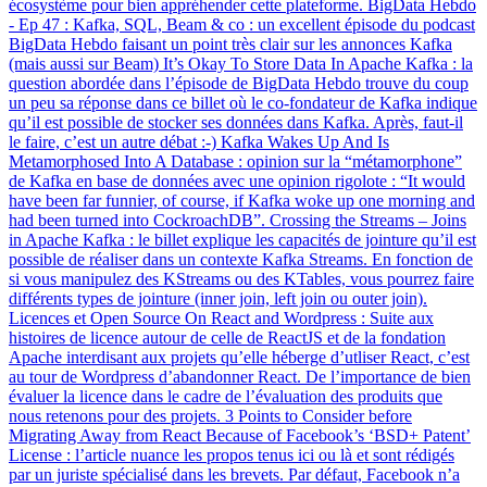
écosystème pour bien appréhender cette plateforme. BigData Hebdo
- Ep 47 : Kafka, SQL, Beam & co : un excellent épisode du podcast
BigData Hebdo faisant un point très clair sur les annonces Kafka
(mais aussi sur Beam) It’s Okay To Store Data In Apache Kafka : la
question abordée dans l’épisode de BigData Hebdo trouve du coup
un peu sa réponse dans ce billet où le co-fondateur de Kafka indique
qu’il est possible de stocker ses données dans Kafka. Après, faut-il
le faire, c’est un autre débat :-) Kafka Wakes Up And Is
Metamorphosed Into A Database : opinion sur la “métamorphone”
de Kafka en base de données avec une opinion rigolote : “It would
have been far funnier, of course, if Kafka woke up one morning and
had been turned into CockroachDB”. Crossing the Streams – Joins
in Apache Kafka : le billet explique les capacités de jointure qu’il est
possible de réaliser dans un contexte Kafka Streams. En fonction de
si vous manipulez des KStreams ou des KTables, vous pourrez faire
différents types de jointure (inner join, left join ou outer join).
Licences et Open Source On React and Wordpress : Suite aux
histoires de licence autour de celle de ReactJS et de la fondation
Apache interdisant aux projets qu’elle héberge d’utliser React, c’est
au tour de Wordpress d’abandonner React. De l’importance de bien
évaluer la licence dans le cadre de l’évaluation des produits que
nous retenons pour des projets. 3 Points to Consider before
Migrating Away from React Because of Facebook’s ‘BSD+ Patent’
License : l’article nuance les propos tenus ici ou là et sont rédigés
par un juriste spécialisé dans les brevets. Par défaut, Facebook n’a