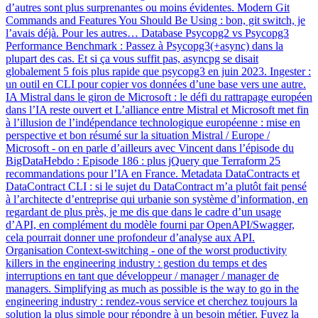
d’autres sont plus surprenantes ou moins évidentes. Modern Git
Commands and Features You Should Be Using : bon, git switch, je
l’avais déjà. Pour les autres… Database Psycopg2 vs Psycopg3
Performance Benchmark : Passez à Psycopg3(+async) dans la
plupart des cas. Et si ça vous suffit pas, asyncpg se disait
globalement 5 fois plus rapide que psycopg3 en juin 2023. Ingester :
un outil en CLI pour copier vos données d’une base vers une autre.
IA Mistral dans le giron de Microsoft : le défi du rattrapage européen
dans l’IA reste ouvert et L’alliance entre Mistral et Microsoft met fin
à l’illusion de l’indépendance technologique européenne : mise en
perspective et bon résumé sur la situation Mistral / Europe /
Microsoft - on en parle d’ailleurs avec Vincent dans l’épisode du
BigDataHebdo : Episode 186 : plus jQuery que Terraform 25
recommandations pour l’IA en France. Metadata DataContracts et
DataContract CLI : si le sujet du DataContract m’a plutôt fait pensé
à l’architecte d’entreprise qui urbanie son système d’information, en
regardant de plus près, je me dis que dans le cadre d’un usage
d’API, en complément du modèle fourni par OpenAPI/Swagger,
cela pourrait donner une profondeur d’analyse aux API.
Organisation Context-switching - one of the worst productivity
killers in the engineering industry : gestion du temps et des
interruptions en tant que développeur / manager / manager de
managers. Simplifying as much as possible is the way to go in the
engineering industry : rendez-vous service et cherchez toujours la
solution la plus simple pour répondre à un besoin métier. Fuyez la