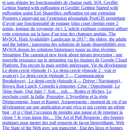
et sans réduire les fonctionnalités de chaque outil. SQL Geofile:
Getting Started with pgRouting et Geofile: Getting Started with
pgRouting using Esri Shapefiles: pgRouting est une extension
Postgres s’appuyant sur l’extension géospatiale PostGIS permettant
d’avoir une fonctionnalité de routage (plus court chemin entre 2
points, logique du voyageur, etc). L’article explique comment utiliser
cette extension sur la base d’un tour des chateaux anglais. The
MySQL High Availability Landscape in 2017 : the elders, the adults
and the babies : panorama des solutions de haute disponibilités avec
MySQLdepuis les solutions historiques jusqu’au plus récentes.
Streaming The canonical new book about stream processing : une
nouvelle ressource sur le streaming via les équipes de Google Cloud
Platform. Pas encore lu mais semble intéressant. Vie du développeur
Le demi-cercle (épisode 1), Le demi-cercle (épisode 2 : voir et
avancer), Le demi-cercle (épisode 3 — Communication
Breakdown) , Le demi-cercle (épisode 4 — Driver / Navigators) ,
Brown Bag Lunch, Conseils à emporter, Crise / Opportunité, Le
5ème étage, Que faire ?, Soit… soit…, Boites et flèches, Le
prochain copil, la faille, Poussière, L’hypothèse et la règle
Déplacements, Jouer et Ranger, Arrangements : moment de vie d’un
développeur sur une application ayant vécu et qui corrige un nième
bug ; et si c’était l’occasion de prendre une pause et de repenser la
chose ? Je vous laisse lire… The Art of Pull Requests : des bonnes
pratiques pour mener des pull requests de façon bienveillante. Web
The State of the Web avec son transcript : Etat des lieux et bonnes