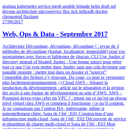
grafana
kubernetes
service-mesh
ansible
brigade
helm
draft
sql
devops
architecture
microservice
flux
tick
influxdb
docker
chronograf
fluxlang
27/09/2017
Web, Ops & Data - Septembre 2017
Architecture Découplage, découplage, découplage ! : revue de 3
méthodes de découplage (format, localisation, temporalité) pour vos
programmes avec forces et faiblesses de chacun. CLI Use .bashrc.d
directory instead of bloated .bashrc : Une bonne astuce pour gérer
tout ce que l’on veut mettre dans .bashrc sans que cela devienne une
pagaille monstre : mettre tout dans un dossier et “sourcer”
l’ensemble des fichiers s’y trouvant. Du coup, ça peut se versionner
plus facilement/atomiquement ;-) Cloud AWS – Séparer la
production du développement : article sur le séparation et la gestion
des accès à une équipe de développement au sein d’AWS. AWS –
Pourquoi devez-vous créer un VPC ? : retour sur ce qu’est un réseau
privé virtuel chez AWS et comment il fonctionne / ce qu’il contient.
Je ne connaissais pas l’option HA, intéressante, même si
potentiellement chère. Saga de l’été : E01 Construction d’une
infrastructure multi-cloud, Saga de l’été : E02 Découverte de service
et répartition de charge multi-cloud et Saga de l’été : E03 Mon