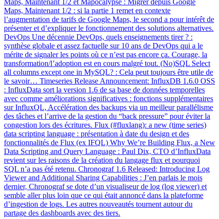
Maps, Maintenant 1/2 et Mapocalypse : Migrer depuis Google
Maps, Maintenant 1/2 : si la partie 1 remet en contexte
l’augmentation de tarifs de Google Maps, le second a pour intérêt de
présenter et d’expliquer le fonctionnement des solutions alternatives.
DevOps Une décennie DevOps, quels enseignements tirer ? :
synthèse globale et assez factuelle sur 10 ans de DevOps qui a le
mérite de signaler les points où ce n’est pas encore ça. Courage, la
transformation/l’adoption est en cours malgré tout. (No)SQL Select
all columns except one in MySQL? : Cela peut toujours être utile de
le savoir… Timeseries Release Announcement: InfluxDB 1.6.0 OSS
: InfluxData sort la version 1.6 de sa base de données temporelles
avec comme améliorations significatives : fonctions supplémentaires
sur InfluxQL, Accélération des backups via un meilleur parallélisme
des tâches et l’arrive de la gestion du “back pressure” pour éviter la
congestion lors des écritures. Flux (#fluxlang): a new (time series)
data scripting language : présentation à date du design et des
fonctionnalités de Flux (ex IFQL) Why We’re Building Flux, a New
Data Scripting and Query Language : Paul Dix, CTO d’InfluxData
revient sur les raisons de la création du langage flux et pourquoi
SQL n’a pas été retenu. Chronograf 1.6 Released: Introducing Log
Viewer and Additional Sharing Capabilities : J’en parlais le mois
dernier, Chronograf se dote d’un visualiseur de log (log viewer) et
semble aller plus loin que ce qui était annoncé dans la plateforme
d’ingestion de logs. Les autres nouveautés tournent autour du
partage des dashboards avec des tiers.