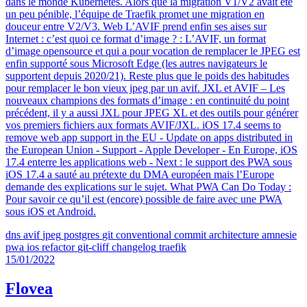
dans le monde Kubernetes. Alors que la migration V1/V2 avait été
un peu pénible, l’équipe de Traefik promet une migration en
douceur entre V2/V3. Web L’AVIF prend enfin ses aises sur
Internet : c’est quoi ce format d’image ? : L’AVIF, un format
d’image opensource et qui a pour vocation de remplacer le JPEG est
enfin supporté sous Microsoft Edge (les autres navigateurs le
supportent depuis 2020/21). Reste plus que le poids des habitudes
pour remplacer le bon vieux jpeg par un avif. JXL et AVIF – Les
nouveaux champions des formats d’image : en continuité du point
précédent, il y a aussi JXL pour JPEG XL et des outils pour générer
vos premiers fichiers aux formats AVIF/JXL. iOS 17.4 seems to
remove web app support in the EU - Update on apps distributed in
the European Union - Support - Apple Developer - En Europe, iOS
17.4 enterre les applications web - Next : le support des PWA sous
iOS 17.4 a sauté au prétexte du DMA européen mais l’Europe
demande des explications sur le sujet. What PWA Can Do Today :
Pour savoir ce qu’il est (encore) possible de faire avec une PWA
sous iOS et Android.
dns
avif
jpeg
postgres
git
conventional commit
architecture
amnesie
pwa
ios
refactor
git-cliff
changelog
traefik
15/01/2022
Flovea