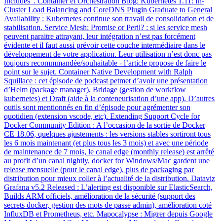
Includes”. Container et Orchestration Blog: Kubernetes 1.11: In-
Cluster Load Balancing and CoreDNS Plugin Graduate to General
Availability : Kubernetes continue son travail de consolidation et de
stabilisation. Service Mesh: Promise or Peril? : si les service mesh
peuvent paraitre attrayant, leur intégration n’est pas forcément
évidente et il faut aussi prévoir cette couche intermédiaire dans le
développement de votre application. Leur utilisation n’est donc pas
toujours recommmandée/souhaitable - l’article propose de faire le
point sur le sujet. Container Native Development with Ralph
Squillace : cet épisode de podcast petmet d’avoir une présentation
d’Helm (package manager), Bridage (gestion de workflow
kubernetes) et Draft (aide à la conteneurisation d’une app). D’autres
outils sont mentionnés en fin d’épisode pour agrémenter son
quotidien (extension vscode, etc). Extending Support Cycle for
Docker Community Edition : A l’occasion de la sortie de Docker
CE 18.06, quelques ajustements : les versions stables sortiront tous
les 6 mois maintenant (et plus tous les 3 mois) et avec une période
de maintenance de 7 mois, le canal edge (monthly release) est arrêté
au profit d’un canal nightly, docker for Windows/Mac gardent une
release mensuelle (pour le canal edge), plus de packaging par
distribution pour mieux coller à l’actualité de la distribution. Dataviz
Grafana v5.2 Released : L’alerting est disponible sur ElasticSearch,
Builds ARM officiels, amélioration de la sécurité (support des
secrets docker, gestion des mots de passe admin), amélioration coté
InfluxDB et Prometheus, etc. Mapocalypse : Migrer depuis Google