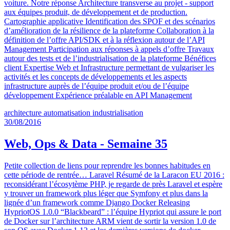
voiture. Notre réponse Architecture transverse au projet - support
aux équipes produit, de développement et de production.
Cartographie applicative Identification des SPOF et des scénarios
d’amélioration de la résilience de la plateforme Collaboration à la
définition de l’offre API/SDK et à la réflexion autour de l’API
Management Participation aux réponses à appels d’offre Travaux
autour des tests et de l’industrialisation de la plateforme Bénéfices
client Expertise Web et Infrastructure permettant de vulgariser les
activités et les concepts de développements et les aspects
infrastructure auprès de l’équipe produit et/ou de l’équipe
développement Expérience préalable en API Management
architecture
automatisation
industrialisation
30/08/2016
Web, Ops & Data - Semaine 35
Petite collection de liens pour reprendre les bonnes habitudes en
cette période de rentrée… Laravel Résumé de la Laracon EU 2016 :
reconsidérant l’écosytème PHP, je regarde de près Laravel et espère
y trouver un framework plus léger que Symfony et plus dans la
lignée d’un framework comme Django Docker Releasing
HypriotOS 1.0.0 “Blackbeard” : l’équipe Hypriot qui assure le port
de Docker sur l’architecture ARM vient de sortir la version 1.0 de