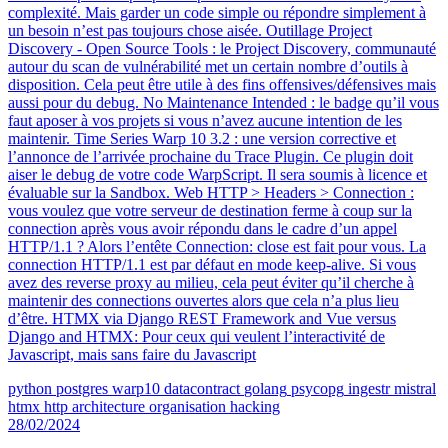
complexité. Mais garder un code simple ou répondre simplement à
un besoin n’est pas toujours chose aisée. Outillage Project
Discovery - Open Source Tools : le Project Discovery, communauté
autour du scan de vulnérabilité met un certain nombre d’outils à
disposition. Cela peut être utile à des fins offensives/défensives mais
aussi pour du debug. No Maintenance Intended : le badge qu’il vous
faut aposer à vos projets si vous n’avez aucune intention de les
maintenir. Time Series Warp 10 3.2 : une version corrective et
l’annonce de l’arrivée prochaine du Trace Plugin. Ce plugin doit
aiser le debug de votre code WarpScript. Il sera soumis à licence et
évaluable sur la Sandbox. Web HTTP > Headers > Connection :
vous voulez que votre serveur de destination ferme à coup sur la
connection après vous avoir répondu dans le cadre d’un appel
HTTP/1.1 ? Alors l’entête Connection: close est fait pour vous. La
connection HTTP/1.1 est par défaut en mode keep-alive. Si vous
avez des reverse proxy au milieu, cela peut éviter qu’il cherche à
maintenir des connections ouvertes alors que cela n’a plus lieu
d’être. HTMX via Django REST Framework and Vue versus
Django and HTMX: Pour ceux qui veulent l’interactivité de
Javascript, mais sans faire du Javascript
python
postgres
warp10
datacontract
golang
psycopg
ingestr
mistral
htmx
http
architecture
organisation
hacking
28/02/2024