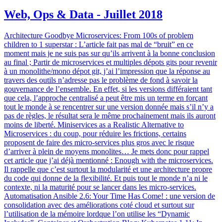
Web, Ops & Data - Juillet 2018
Architecture Goodbye Microservices: From 100s of problem
children to 1 superstar : L’article fait pas mal de “bruit” en ce
moment mais je ne suis pas sur qu’ils arrivent à la bonne conclusion
au final ; Partir de microservices et multiples dépots gits pour revenir
à un monolithe/mono dépot git, j’ai l’impression que la réponse au
travers des outils n’adresse pas le problème de fond à savoir la
gouvernance de l’ensemble. En effet, si les versions différaient tant
que cela, l’approche centralisé a peut être mis un terme en forçant
tout le monde à se rencentrer sur une version donnée mais s’il n’y a
pas de règles, le résultat sera le même prochainement mais ils auront
moins de liberté. Miniservices as a Realistic Alternative to
Microservices : du coup, pour réduire les frictions, certains
proposent de faire des micro-services plus gros avec le risque
d’arriver à plein de moyens monolites… Je mets donc pour rappel
cet article que j’ai déjà mentionné : Enough with the microservices.
Il rappelle que c’est surtout la modularité et une architecture propre
du code qui donne de la flexibilité. Et puis tout le monde n’a ni le
contexte, ni la maturité pour se lancer dans les micro-services.
Automatisation Ansible 2.6: Your Time Has Come! : une version de
consolidation avec des améliorations coté cloud et surtout sur
l’utilisation de la mémoire lordque l’on utilise les “Dynamic