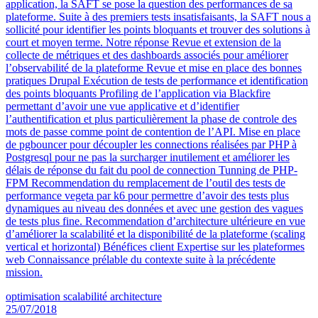
application, la SAFT se pose la question des performances de sa
plateforme. Suite à des premiers tests insatisfaisants, la SAFT nous a
sollicité pour identifier les points bloquants et trouver des solutions à
court et moyen terme. Notre réponse Revue et extension de la
collecte de métriques et des dashboards associés pour améliorer
l’observabilité de la plateforme Revue et mise en place des bonnes
pratiques Drupal Exécution de tests de performance et identification
des points bloquants Profiling de l’application via Blackfire
permettant d’avoir une vue applicative et d’identifier
l’authentification et plus particulièrement la phase de controle des
mots de passe comme point de contention de l’API. Mise en place
de pgbouncer pour découpler les connections réalisées par PHP à
Postgresql pour ne pas la surcharger inutilement et améliorer les
délais de réponse du fait du pool de connection Tunning de PHP-
FPM Recommendation du remplacement de l’outil des tests de
performance vegeta par k6 pour permettre d’avoir des tests plus
dynamiques au niveau des données et avec une gestion des vagues
de tests plus fine. Recommendation d’architecture ultérieure en vue
d’améliorer la scalabilité et la disponibilité de la plateforme (scaling
vertical et horizontal) Bénéfices client Expertise sur les plateformes
web Connaissance prélable du contexte suite à la précédente
mission.
optimisation
scalabilité
architecture
25/07/2018