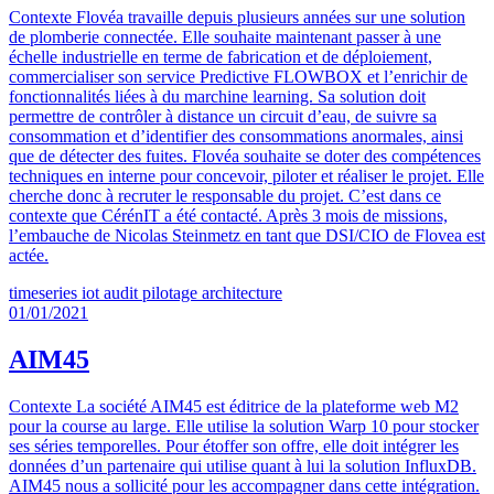
Contexte Flovéa travaille depuis plusieurs années sur une solution
de plomberie connectée. Elle souhaite maintenant passer à une
échelle industrielle en terme de fabrication et de déploiement,
commercialiser son service Predictive FLOWBOX et l’enrichir de
fonctionnalités liées à du marchine learning. Sa solution doit
permettre de contrôler à distance un circuit d’eau, de suivre sa
consommation et d’identifier des consommations anormales, ainsi
que de détecter des fuites. Flovéa souhaite se doter des compétences
techniques en interne pour concevoir, piloter et réaliser le projet. Elle
cherche donc à recruter le responsable du projet. C’est dans ce
contexte que CérénIT a été contacté. Après 3 mois de missions,
l’embauche de Nicolas Steinmetz en tant que DSI/CIO de Flovea est
actée.
timeseries
iot
audit
pilotage
architecture
01/01/2021
AIM45
Contexte La société AIM45 est éditrice de la plateforme web M2
pour la course au large. Elle utilise la solution Warp 10 pour stocker
ses séries temporelles. Pour étoffer son offre, elle doit intégrer les
données d’un partenaire qui utilise quant à lui la solution InfluxDB.
AIM45 nous a sollicité pour les accompagner dans cette intégration.