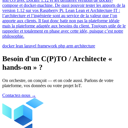
son OS avec Docker 1.12 et les dernières versions de docker-
compose et docker-machine. De quoi pouvoir tester les apports de la
version 1.12 sur vos Raspberry Pi. Lean Lean et Architecture IT :
l’architecture et l’ingénierie sont au service de la valeur que l’on
apporte aux clients. Il faut donc batir non pas la plateforme idéale
mais la plateforme adaptée aux besoins du client. Toujours utile de le
rappeeler et totalement en phase avec cette idée, puisque c’est notre
philosophie.
docker
lean
laravel
framework
php
arm
architecture
Besoin d'un C(P)TO / Architecte «
hands-on » ?
On orchestre, on conçoit — et on code aussi. Parlons de votre
plateforme, vos données ou votre projet IoT.
Contactez-nous
→