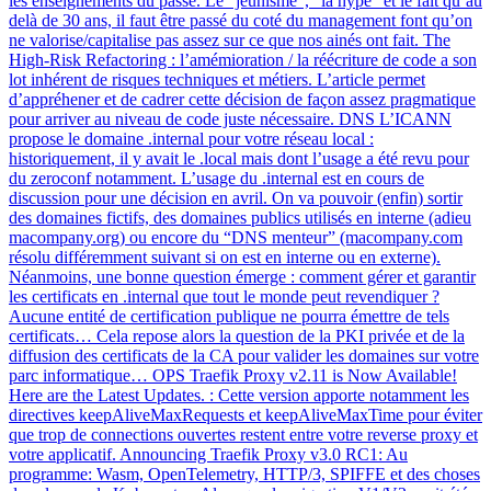
les enseignements du passé. Le “jeunisme”, “la hype” et le fait qu’au
delà de 30 ans, il faut être passé du coté du management font qu’on
ne valorise/capitalise pas assez sur ce que nos ainés ont fait. The
High-Risk Refactoring : l’amémioration / la réécriture de code a son
lot inhérent de risques techniques et métiers. L’article permet
d’appréhener et de cadrer cette décision de façon assez pragmatique
pour arriver au niveau de code juste nécessaire. DNS L’ICANN
propose le domaine .internal pour votre réseau local :
historiquement, il y avait le .local mais dont l’usage a été revu pour
du zeroconf notamment. L’usage du .internal est en cours de
discussion pour une décision en avril. On va pouvoir (enfin) sortir
des domaines fictifs, des domaines publics utilisés en interne (adieu
macompany.org) ou encore du “DNS menteur” (macompany.com
résolu différemment suivant si on est en interne ou en externe).
Néanmoins, une bonne question émerge : comment gérer et garantir
les certificats en .internal que tout le monde peut revendiquer ?
Aucune entité de certification publique ne pourra émettre de tels
certificats… Cela repose alors la question de la PKI privée et de la
diffusion des certificats de la CA pour valider les domaines sur votre
parc informatique… OPS Traefik Proxy v2.11 is Now Available!
Here are the Latest Updates. : Cette version apporte notamment les
directives keepAliveMaxRequests et keepAliveMaxTime pour éviter
que trop de connections ouvertes restent entre votre reverse proxy et
votre applicatif. Announcing Traefik Proxy v3.0 RC1: Au
programme: Wasm, OpenTelemetry, HTTP/3, SPIFFE et des choses