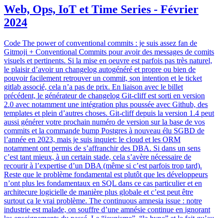
Web, Ops, IoT et Time Series - Février
2024
Code The power of conventional commits : je suis assez fan de
Gitmoji + Conventional Commits pour avoir des messages de comits
visuels et pertinents. Si la mise en oeuvre est parfois pas très naturel,
le plaisir d’avoir un changelog autogénéré et propre ou bien de
pouvoir facilement retrouver un commit, son intention et le ticket
gitlab associé, cela n’a pas de prix. En liaison avec le billet
précédent, le générateur de changelog Git-cliff est sorti en version
2.0 avec notamment une intégration plus poussée avec Github, des
templates et plein d’autres choses. Git-cliff depuis la version 1.4 peut
aussi générer votre prochain numéro de version sur la base de vos
commits et la commande bump Postgres à nouveau élu SGBD de
l’année en 2023, mais je suis inquiet: le cloud et les ORM
notamment ont permis de s’affranchir des DBA. Si dans un sens
c’est tant mieux, à un certain stade, cela s’avère nécessaire de
recourir à l’expertise d’un DBA (même si c’est parfois trop tard).
Reste que le problème fondamental est plutôt que les développeurs
n’ont plus les fondamentaux en SQL dans ce cas particulier et en
architecure logicielle de manière plus globale et c’est peut être
surtout ça le vrai problème. The continuous amnesia issue : notre
industrie est malade, on souffre d’une amnésie continue en ignorant