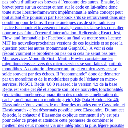
pas prévu d’utiliser ses brevets à l’encontre des autres. Ensuite, le
brevet porte sur un concept et non sur le code en lui-même donc
toute autre librairie/framework implémentant le même concept peut
tout autant être poursuivi par Facebook s’ils se retrouvaient dans une
condition pour le faire. Il resqte quelques cas de si je traduis en
justice Facebook et inversement mais je vous les laisse les consulter
pour ne pas faire d’erreur d’interprétation. Relicensing React, Jest,
Flow, and Immutable.js : Facebook au final va mettre sous licence
MIT les nouvelles/prochaines versions de ces logiciels et se pose la
question pour les autres (notamment GraphQL). A voir si cela
résoud vraiment le problème ou pas ou si cela ne serait pas pire.
Microservices Monolith First : Martin Fowler constate que les
migrations réussies vers des micro-services se sont faites à partir de
monolithes. A contrario, démarrer un projet en micro-services se
solde souvent par des échecs. Il “recommande” donc de démarrer
par un monolithe et de le modulariser puis de l’éclater en micro-
services. NoSQL Redis 4.0.0 released : la version 4.x de la base
Redis est sortie cet été et apporte son lot de nouvelles fonctionalités
(réplication améliorée, appararition des modules, amélioration du
cache, amélioration du monitoring, etc). BigData Hebdo - Ep 46:
Elassandra : Vous vouliez le meilleur des mondes entre Cassandra et
Elasticsearch - c’est désormais possible avec Elassandra. Durant cet
épisode, le créateur d’Elassandra explique comment il s’y est pris
pour créer ce projet et atteindre cette promesse de combiner le
meilleur des deux mondes via une intégration la plus légère possible