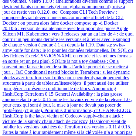
des volumes. Velero 1.6.0 : améliorations diverses comme le support
des identifiants par buckets (et non globaux uniquement), mise à
jour de restic vers 0.12.0, etc. Compose CLI Tech Preview :
compose devrait devenir une sous-commande officiel de la CLI
Docker ; on pourra alors faire docker compose up -d Docker
20.10.6 : version de maintenance avec le support des puces Apple
Silicon M1. Kubernetes : vers 3 releases par an au lieu de 4 : de quoi
courrir un peu moins derrière les versions et à relier avec le support
de chaque version étendue à 1 an depuis la 1.19. Data sq: swiss-
army knife for data : le jq pour les données relationelles. Du SQL ou
des fichiers Excel/CSV/JOSN/XML en entrée et les mêmes formats
en sortie (et un peu plus). SQLite is not a toy database : On a
souvent une fausse image de sqlite - l’article permet de se mettre à
jour… IaC Conditional nested blocks in Terraform : si les dynamic
blocks avec terraform sont utiles pour peupler dynamiquement des
structures à partir de tableaux/listes/objets, il peut aussi être utiliser
pour gérer la présence conditionnelle de blocs. Announcing
HashiCorp Terraform 0.15 General Availability : la plus grosse
annonce étant que la 0.15 initie les travaux en vue de la release 1.0 ;
pour ceux qui sont à jour, la mise à jour ne devait pas poser de
problèmes (cf guide). Pour plus d’informations, cf CHANGELOG.
HashiCorp is the latest victim of Codecov supply-chain attack :
victime de la supply chain attach de codecov, Hashicorp vient de
publier les versions patchées de Terraform des versions 0.11 à 0.15.
Faites la mise à jour rapidement même si la clé volée n’a a priori pas