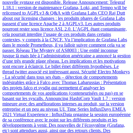
nouvelle syntaxe est disponible. Release Announcement: Telegraf
1.18.1 : version de maintenance Grafana, Loki, and Tempo will be
relicensed to AGPLv3 & Q&A with Grafana Labs CEO Raj Dutt
about our licensing changes : les produits phares de Grafana Labs
passent d’une licence Apache 2 à AGPLv3. Les autres produits
pourront rester sous licence ASL 2.0. L’AGPL étant contaminante,
cela pourrait interdire l’usage de ces produits dans certains
contextes, y compris à la CNCF. Vu l’implication de Grafana Labs
dans le monde Prometheus, il va falloir suivre comment cela va se
passer. Réseau The Mystery of AS8003 : Une entité inconnue
jusque là mais liée à l’administration américaine a annoncé la gestion
d’une très grande plage réseau. Les implications et les motivations
sont encore à éclaircir. Le billet émet différents hypothèses. Le
thread twitter associé est intéressant aussi. Sécurité Electro Monkeys
- La sécurité dans tous ses états – détection de comportements
indésirables grâce à Falco avec Thomas Labarussias : Présentation
des projets falco et sysdig qui permettent d’analyser les
comportements de vos applications (conteneurisées ou pas) en se
basant sur les syscalls. Announcing HashiCorp Vault 1.7 : version
mineure avec des améliorations internes au produit, sur la version
entreprise et un peu au niveau UI. Time Series InfluxDays EMEA
2021 Virtual Experience : InfluxData organise la session européenne
de sa conférence avec le point sur les différents produits et les
développements à venir. Des nouvelles de l’écosystème (Grafana,
etc) sont attendues aussi, ainsi que des retours clients. Des