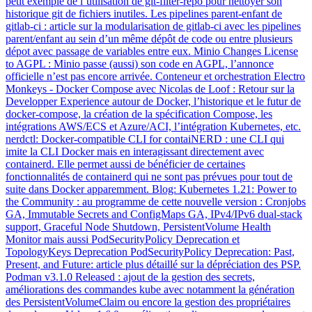
petit exemple de l’utilisation de git-filter-repo pour nettoyer son
historique git de fichiers inutiles. Les pipelines parent-enfant de
gitlab-ci : article sur la modularisation de gitlab-ci avec les pipelines
parent/enfant au sein d’un même dépôt de code ou entre plusieurs
dépot avec passage de variables entre eux. Minio Changes License
to AGPL : Minio passe (aussi) son code en AGPL, l’annonce
officielle n’est pas encore arrivée. Conteneur et orchestration Electro
Monkeys - Docker Compose avec Nicolas de Loof : Retour sur la
Developper Experience autour de Docker, l’historique et le futur de
docker-compose, la création de la spécification Compose, les
intégrations AWS/ECS et Azure/ACI, l’intégration Kubernetes, etc.
nerdctl: Docker-compatible CLI for contaiNERD : une CLI qui
imite la CLI Docker mais en interagissant directement avec
containerd. Elle permet aussi de bénéficier de certaines
fonctionnalités de containerd qui ne sont pas prévues pour tout de
suite dans Docker apparemment. Blog: Kubernetes 1.21: Power to
the Community : au programme de cette nouvelle version : Cronjobs
GA, Immutable Secrets and ConfigMaps GA, IPv4/IPv6 dual-stack
support, Graceful Node Shutdown, PersistentVolume Health
Monitor mais aussi PodSecurityPolicy Deprecation et
TopologyKeys Deprecation PodSecurityPolicy Deprecation: Past,
Present, and Future: article plus détaillé sur la dépréciation des PSP.
Podman v3.1.0 Released : ajout de la gestion des secrets,
améliorations des commandes kube avec notamment la génération
des PersistentVolumeClaim ou encore la gestion des propriétaires