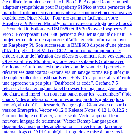
été utilisée frauduleusement. IoT Pico 2 Pi Adapter Board : un petit
adapteur sympathique pour Raspeberry Pi Pico et vous permettre de
brancher facilement vos composants sans soudure et mener ainsi vos
expériences. Piper Make : Pour programmer facilement votre
Raspberry Pi Pico en MicroPython mais avec une logique de blocs à
la Scratch. Utilisation des BME680 et RV3028 avec Raspberry Pi
Pico : le composant BME680 permet d’évaluer la qualité de l’air - le
projet permet donc de capturer et d’afficher cette information avec
un Raspberry Pi. Son successeur, le BME688 dispose d’une pincée
d’IA. Projet CO2 et Makers CO2 : pour mieux comprendre les
enjeux autour de l’aération des pièces et comment faire vos capteurs.
Observabilité & Monitoring Coder ses dashboards Grafana avec
Grafonnet : Grafonnet est une extension de jsonnet ; il permet de
déclarer ses dashboards Grafana via un lanage formalisé plutôt que
de copier/coller des dashboards en JSON. Cela permet ainsi d’avoir
une approche un peu plus “Dashboard as code”. Grafana 7.5
released: Loki alerting and label browser for logs, next-generation
pie chart, and more! : un nouveau panel pour les “camembers” (“pie
charts”), des améliorations pour les autres produits grafana (loki,
tempo), ainsi qu’Elasticsearch, Postgresql et Cloudwatch et sur la
version Entreprise. Vector v0.12.0 Release Notes, 0.12.1, 0.12.2 :
Comme indiqué en février, la release de Vector apportant leur
nouveau langage de traitement “Vector Remap Language est
disponible, ainsi que des améliorations sur vector top, la source
internal_logs et l’API GraphQL. Un guide de mise à jour vers la