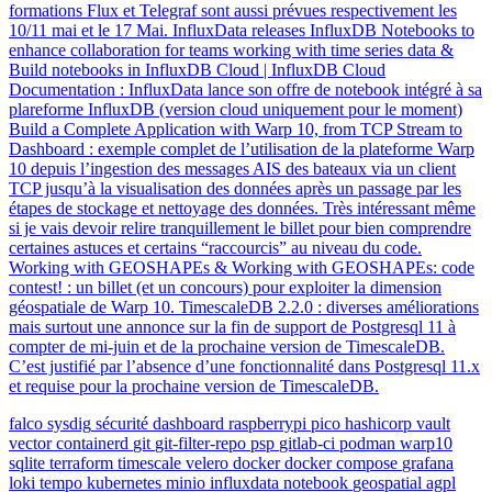
formations Flux et Telegraf sont aussi prévues respectivement les
10/11 mai et le 17 Mai. InfluxData releases InfluxDB Notebooks to
enhance collaboration for teams working with time series data &
Build notebooks in InfluxDB Cloud | InfluxDB Cloud
Documentation : InfluxData lance son offre de notebook intégré à sa
plareforme InfluxDB (version cloud uniquement pour le moment)
Build a Complete Application with Warp 10, from TCP Stream to
Dashboard : exemple complet de l’utilisation de la plateforme Warp
10 depuis l’ingestion des messages AIS des bateaux via un client
TCP jusqu’à la visualisation des données après un passage par les
étapes de stockage et nettoyage des données. Très intéressant même
si je vais devoir relire tranquillement le billet pour bien comprendre
certaines astuces et certains “raccourcis” au niveau du code.
Working with GEOSHAPEs & Working with GEOSHAPEs: code
contest! : un billet (et un concours) pour exploiter la dimension
géospatiale de Warp 10. TimescaleDB 2.2.0 : diverses améliorations
mais surtout une annonce sur la fin de support de Postgresql 11 à
compter de mi-juin et de la prochaine version de TimescaleDB.
C’est justifié par l’absence d’une fonctionnalité dans Postgresql 11.x
et requise pour la prochaine version de TimescaleDB.
falco
sysdig
sécurité
dashboard
raspberrypi
pico
hashicorp
vault
vector
containerd
git
git-filter-repo
psp
gitlab-ci
podman
warp10
sqlite
terraform
timescale
velero
docker
docker compose
grafana
loki
tempo
kubernetes
minio
influxdata
notebook
geospatial
agpl