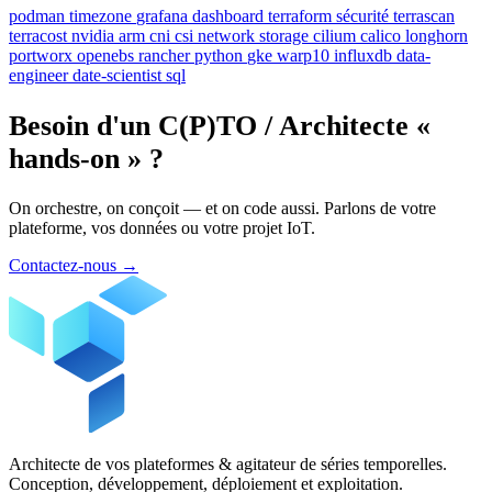
podman
timezone
grafana
dashboard
terraform
sécurité
terrascan
terracost
nvidia
arm
cni
csi
network
storage
cilium
calico
longhorn
portworx
openebs
rancher
python
gke
warp10
influxdb
data-
engineer
date-scientist
sql
Besoin d'un C(P)TO / Architecte «
hands-on » ?
On orchestre, on conçoit — et on code aussi. Parlons de votre
plateforme, vos données ou votre projet IoT.
Contactez-nous
→
Architecte de vos plateformes & agitateur de séries temporelles.
Conception, développement, déploiement et exploitation.