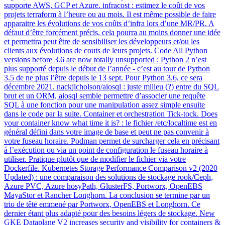
supporte AWS, GCP et Azure. infracost : estimez le coût de vos
projets terraform à l’heure ou au mois. Il est même possible de faire
apparaitre les évolutions de vos coûts d’infra lors d’une MR/PR. A
défaut d’être forcément précis, cela pourra au moins donner une idée
et permettra peut être de sensibiliser les développeurs et/ou les
clients aux évolutions de couts de leurs projets. Code All Python
versions before 3.6 are now totally unsupported : Python 2 n’est
plus supporté depuis le début de l’année - c’est au tour de Python
3.5 de ne plus l’être depuis le 13 sept. Pour Python 3.6, ce sera
décembre 2021. nackjicholson/aiosql : juste milieu (?) entre du SQL
brut et un ORM, aiosql semble permettre d’associer une requête
SQL à une fonction pour une manipulation assez simple ensuite
dans le code par la suite. Container et orchestration Tick-tock. Does
your container know what time it is? : le fichier /etc/localtime est en
général défini dans votre image de base et peut ne pas convenir à
votre fuseau horaire. Podman permet de surcharger cela en précisant
à l’exécution ou via un point de configuration le fuseau horaire à
utiliser. Pratique plutôt que de modifier le fichier via votre
Dockerfile. Kubernetes Storage Performance Comparison v2 (2020
Updated) : une comparaison des solutions de stockage rook/Ceph,
Azure PVC, Azure hosyPath, GlusterFS, Portworx, OpenEBS
MayaStor et Rancher Longhorn. La conclusion se termine par un
trio de tête emmené par Portworx, OpenEBS et Longhorn. Ce
dernier étant plus adapté pour des besoins légers de stockage. New
GKE Dataplane V2 increases security and visibility for containers &