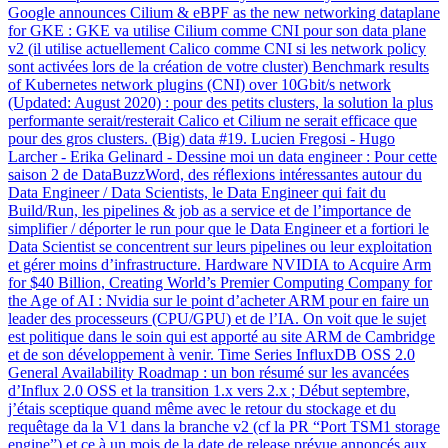
Google announces Cilium & eBPF as the new networking dataplane
for GKE : GKE va utilise Cilium comme CNI pour son data plane
v2 (il utilise actuellement Calico comme CNI si les network policy
sont activées lors de la création de votre cluster) Benchmark results
of Kubernetes network plugins (CNI) over 10Gbit/s network
(Updated: August 2020) : pour des petits clusters, la solution la plus
performante serait/resterait Calico et Cilium ne serait efficace que
pour des gros clusters. (Big) data #19. Lucien Fregosi - Hugo
Larcher - Erika Gelinard - Dessine moi un data engineer : Pour cette
saison 2 de DataBuzzWord, des réflexions intéressantes autour du
Data Engineer / Data Scientists, le Data Engineer qui fait du
Build/Run, les pipelines & job as a service et de l’importance de
simplifier / déporter le run pour que le Data Engineer et a fortiori le
Data Scientist se concentrent sur leurs pipelines ou leur exploitation
et gérer moins d’infrastructure. Hardware NVIDIA to Acquire Arm
for $40 Billion, Creating World’s Premier Computing Company for
the Age of AI : Nvidia sur le point d’acheter ARM pour en faire un
leader des processeurs (CPU/GPU) et de l’IA. On voit que le sujet
est politique dans le soin qui est apporté au site ARM de Cambridge
et de son développement à venir. Time Series InfluxDB OSS 2.0
General Availability Roadmap : un bon résumé sur les avancées
d’Influx 2.0 OSS et la transition 1.x vers 2.x ; Début septembre,
j’étais sceptique quand même avec le retour du stockage et du
requêtage da la V1 dans la branche v2 (cf la PR “Port TSM1 storage
engine”) et ce à un mois de la date de release prévue annoncés aux