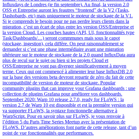
Influxdays de Londres (ie fin septembre). Au final, la version 2.0
OSS et Entreprise auront les feautres “frontend” de la V2 (Tasks,
Dashobards, etc) mais uniquement le moteur de stockage de la V1.
Si je comprends le besoin pour ne pas perdre leurs clients dans la
migration, c’est un écart de plus entre les version OSS/Entreprise et
la version Cloud. Les couches hautes (API, UI, fonctionnalités type
Task/Dashboards/…) seront commmunes mais sous le capot
(stockage, ingestion), cela diffère. On peut raisonnablement se
demander si c’est une phase intermédiaire avant une migration
ultérieure sur le moteur de stockage de la 2.0 quand InfluxData aura
plus de recul sur le sujet ou bien si les projets Cloud et
OSS/Entreprise ne vont pas diverger significativement à moyen
terme. Ceux qui ont commencé à alimenter leur base InfluxDB 2.0
sur la base des versions beta devront repartir de zéro du fait de cette
incompatibilité de version de moteur de stockage. Popular
community plugins that can improve your Grafana dashboards : une
collection de plugins Grafana pour améliorer vos dashboards.
September 2020: Warp 10 release 2.7.0, ready for FLoWS : la
version 2.7 de Warp 10 est disponible et est la première version qui
va supporter FLoWS, la syntaxe fonctionnelle alternative à
WarpScript. Pour en savoir plus sur FLoWS, je vous renvoie à
l’édition 5 du Paris Time Series Meetup avec la présentation de
FLoWS. D’autres améliorations font partie de cette release, tant d’un
point de vue fonctionnalités que performances.