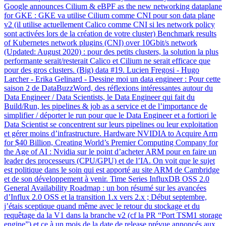
Google announces Cilium & eBPF as the new networking dataplane
for GKE : GKE va utilise Cilium comme CNI pour son data plane
v2 (il utilise actuellement Calico comme CNI si les network policy
sont activées lors de la création de votre cluster) Benchmark results
of Kubernetes network plugins (CNI) over 10Gbit/s network
(Updated: August 2020) : pour des petits clusters, la solution la plus
performante serait/resterait Calico et Cilium ne serait efficace que
pour des gros clusters. (Big) data #19. Lucien Fregosi - Hugo
Larcher - Erika Gelinard - Dessine moi un data engineer : Pour cette
saison 2 de DataBuzzWord, des réflexions intéressantes autour du
Data Engineer / Data Scientists, le Data Engineer qui fait du
Build/Run, les pipelines & job as a service et de l’importance de
simplifier / déporter le run pour que le Data Engineer et a fortiori le
Data Scientist se concentrent sur leurs pipelines ou leur exploitation
et gérer moins d’infrastructure. Hardware NVIDIA to Acquire Arm
for $40 Billion, Creating World’s Premier Computing Company for
the Age of AI : Nvidia sur le point d’acheter ARM pour en faire un
leader des processeurs (CPU/GPU) et de l’IA. On voit que le sujet
est politique dans le soin qui est apporté au site ARM de Cambridge
et de son développement à venir. Time Series InfluxDB OSS 2.0
General Availability Roadmap : un bon résumé sur les avancées
d’Influx 2.0 OSS et la transition 1.x vers 2.x ; Début septembre,
j’étais sceptique quand même avec le retour du stockage et du
requêtage da la V1 dans la branche v2 (cf la PR “Port TSM1 storage
engine”) et ce à un mois de la date de release prévue annoncés aux