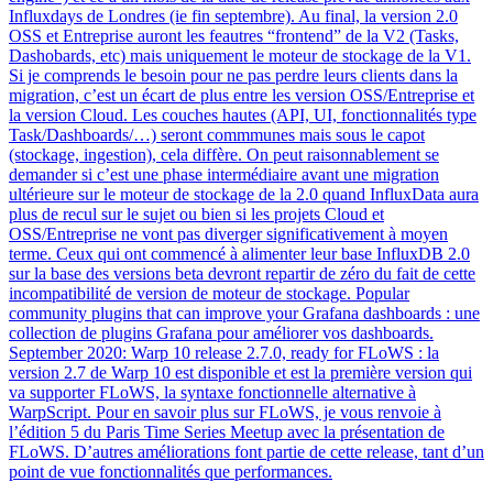
Influxdays de Londres (ie fin septembre). Au final, la version 2.0
OSS et Entreprise auront les feautres “frontend” de la V2 (Tasks,
Dashobards, etc) mais uniquement le moteur de stockage de la V1.
Si je comprends le besoin pour ne pas perdre leurs clients dans la
migration, c’est un écart de plus entre les version OSS/Entreprise et
la version Cloud. Les couches hautes (API, UI, fonctionnalités type
Task/Dashboards/…) seront commmunes mais sous le capot
(stockage, ingestion), cela diffère. On peut raisonnablement se
demander si c’est une phase intermédiaire avant une migration
ultérieure sur le moteur de stockage de la 2.0 quand InfluxData aura
plus de recul sur le sujet ou bien si les projets Cloud et
OSS/Entreprise ne vont pas diverger significativement à moyen
terme. Ceux qui ont commencé à alimenter leur base InfluxDB 2.0
sur la base des versions beta devront repartir de zéro du fait de cette
incompatibilité de version de moteur de stockage. Popular
community plugins that can improve your Grafana dashboards : une
collection de plugins Grafana pour améliorer vos dashboards.
September 2020: Warp 10 release 2.7.0, ready for FLoWS : la
version 2.7 de Warp 10 est disponible et est la première version qui
va supporter FLoWS, la syntaxe fonctionnelle alternative à
WarpScript. Pour en savoir plus sur FLoWS, je vous renvoie à
l’édition 5 du Paris Time Series Meetup avec la présentation de
FLoWS. D’autres améliorations font partie de cette release, tant d’un
point de vue fonctionnalités que performances.