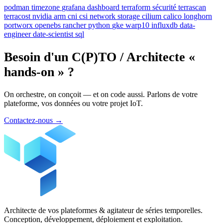
podman
timezone
grafana
dashboard
terraform
sécurité
terrascan
terracost
nvidia
arm
cni
csi
network
storage
cilium
calico
longhorn
portworx
openebs
rancher
python
gke
warp10
influxdb
data-
engineer
date-scientist
sql
Besoin d'un C(P)TO / Architecte «
hands-on » ?
On orchestre, on conçoit — et on code aussi. Parlons de votre
plateforme, vos données ou votre projet IoT.
Contactez-nous
→
Architecte de vos plateformes & agitateur de séries temporelles.
Conception, développement, déploiement et exploitation.