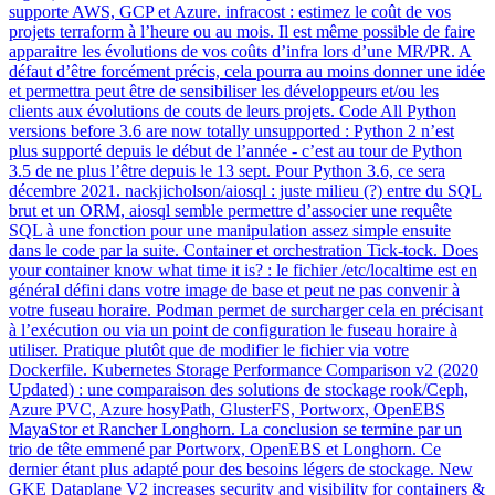
supporte AWS, GCP et Azure. infracost : estimez le coût de vos
projets terraform à l’heure ou au mois. Il est même possible de faire
apparaitre les évolutions de vos coûts d’infra lors d’une MR/PR. A
défaut d’être forcément précis, cela pourra au moins donner une idée
et permettra peut être de sensibiliser les développeurs et/ou les
clients aux évolutions de couts de leurs projets. Code All Python
versions before 3.6 are now totally unsupported : Python 2 n’est
plus supporté depuis le début de l’année - c’est au tour de Python
3.5 de ne plus l’être depuis le 13 sept. Pour Python 3.6, ce sera
décembre 2021. nackjicholson/aiosql : juste milieu (?) entre du SQL
brut et un ORM, aiosql semble permettre d’associer une requête
SQL à une fonction pour une manipulation assez simple ensuite
dans le code par la suite. Container et orchestration Tick-tock. Does
your container know what time it is? : le fichier /etc/localtime est en
général défini dans votre image de base et peut ne pas convenir à
votre fuseau horaire. Podman permet de surcharger cela en précisant
à l’exécution ou via un point de configuration le fuseau horaire à
utiliser. Pratique plutôt que de modifier le fichier via votre
Dockerfile. Kubernetes Storage Performance Comparison v2 (2020
Updated) : une comparaison des solutions de stockage rook/Ceph,
Azure PVC, Azure hosyPath, GlusterFS, Portworx, OpenEBS
MayaStor et Rancher Longhorn. La conclusion se termine par un
trio de tête emmené par Portworx, OpenEBS et Longhorn. Ce
dernier étant plus adapté pour des besoins légers de stockage. New
GKE Dataplane V2 increases security and visibility for containers &