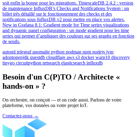
soit enfin la bonne pour les migrations. TimescaleDB 2.4.2 : version
de maintenance InfluxDB’s Checks and Notifications System : un
billet très détaillé sur le fonctionnement des checks et des
notifications sous InfluxDB v2 pour mettre en place vos alertes.
New in Grafana 8.1: Gradient mode for Time series visualizations
and dynamic panel configuration : un mode gradient pour les time
series qui permet d’appliquer des couleurs sur ses graphs en fonction
de seuils.
automl
telegraf
anomalie
python
podman
npm
nodejs
jvm
adoptopenjdk
questdb
cloudflare
aws
s3
docker
warp10
discovery
tinygo
circuitpython
nrtsearch
elasticsearch
influxdb
Besoin d'un C(P)TO / Architecte «
hands-on » ?
On orchestre, on conçoit — et on code aussi. Parlons de votre
plateforme, vos données ou votre projet IoT.
Contactez-nous
→