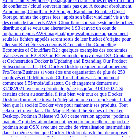
Adam : Interview posée, pédagogue et claire sur les enjeux du cloud
de confiance / cloud souverain mais pas que. A écouter absolument.
Announcing Cloudflare R2 Storage: Rapid and Reliable Object
Storage, minus the egress fees : après son billet vindicatif vis à vis
des couts de transferts AWS, Cloudflaire sort son système de fichiers
distribué qui se veut une alternative à S3 et avec un cout de
migration depuis AWS marginal/progressif puisque apparemment
seuls les fichiers appelés seront sortis de leur bucket d’origine pour
aller sur R2 et être servi depuis R2 ensuite The Compelling
Economics of Cloudflare R2 : quelques exemples des économies
réalisées entre R2 et S3 ou R2 en mode proxy devant S3. Container
et Orchestration Docker is Updating and Extending Our Product
Subscriptions : TL;DR: Docker Desktop requiert un abonnement
Pro/Team/Business si vous êtes une organisation de plus de 250
employés et 10 Millions de Chiffre d’affaires. L’abonnement
commence à 5$/mois/utilisateur. Ce changement démarre au
31/08/2021 avec une période de grâce jusqu’au 31/01/2022. Si
certains crient au scandale, il faut bien voir tout ce que Docker
Desktop fourni et le travail d’intégration que cela représente. Il faut
bien que la société Docker vive pour maintenir ses produits. Tout
cela se retrouve dans The Magic Behind the Scenes of Docker
Desktop. Podman Release v3.3.0 : cette version apporte “podman
machine” qui devrait notamment permettre un meilleur support de
podman sous OSX avec une couche de virtualisation intermédiaire
dans la même veine que Docker Desktop dans le but de proposer