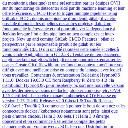
du monitoring classique) et une présentation par les équipes OVH
sur du monitoring de datacenter aidé par du machine learning et leur
offre Préscience. CI/CD How to trigger multiple pipelines using
GitLab CI/CD : depuis une pipeline d’un dépôt gitlab, il va être
possible d’appeler les pipelines des autres projets gitlab. Une
fonctionnalité intéressante et qui pourrait lever la dépendance à
Jenkins lorsque l’on a des pipelines un peu complexes et inter-
projets. New up and coming GitLab CI/CD Features : bilan et
perspectives par le responsable produit de gitlab sur les
fonctionnalités CI/CD qui ont été rajoutées cette année et celles à
venir. Code Highlights from Git 2.23 : Tentative de remplacement
de git checkout par git switchet git restore pour mieux encadrer les
usages Create Git diffs with proper function context : améliorer vos
diff git avec une meilleure prise en compte du langage avec lequel
vous travaillez. Conteneurs & orchestration Releasing HypriotOS
1.11.0: Docker 19.03.0 CE from Raspberry Pi Zero to 4 B : la
distribution HypriotOS, pour raspberry pi, sort une nouvelle version
avec les dernières versions de docker, docker-compose, etc. OVH
1.15 Certified : Le service managé kubernetes d’OVH passe en
version 1.15 Traefik Release: v2.0.0-beta1 & Traefik Release:
v2.0.0-rc1 : Traefik 2.0 commence à pointer le bout de son nez et les
connecteurs docker / kubernetes notamment sont prêts, ainsi que
plein d’autres choses. Helm 3.0.0-beta.1 : Helm 3.0 émerge
doucement et on commence à se rendre compte des petits
changements qui vont arriver… SQL Percona Distribution for