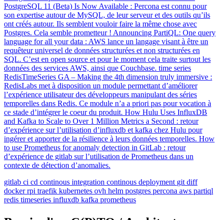
PostgreSQL 11 (Beta) Is Now Available : Percona est connu pour
son expertise autour de MySQL, de leur serveur et des outils qu’ils
ont créés autour. Ils semblent vouloir faire la même chose avec
Postgres. Cela semble prometteur ! Announcing PartiQL: One query
language for all your data : AWS lance un langage visant à être un
requêteur universel de données structurées et non structurées en
SQL. C’est en open source et pour le moment cela traite surtout les
données des services AWS, ainsi que Couchbase. time series
RedisTimeSeries GA – Making the 4th dimension truly immersive :
RedisLabs met à disposition un module permettant d’améliorer
l’expérience utilisateur des développeurs manipulant des séries
temporelles dans Redis. Ce module n’a a priori pas pour vocation à
ce stade d’intégrer le coeur du produit. How Hulu Uses InfluxDB
and Kafka to Scale to Over 1 Million Metrics a Second : retour
d’expérience sur l’utilisation d’influxdb et kafka chez Hulu pour
ingérer et apporter de la résilience à leurs données temporelles. How
to use Prometheus for anomaly detection in GitLab : retour
d’expérience de gitlab sur l’utilisation de Prometheus dans un
contexte de détection d’anomalies.
gitlab
ci
cd
continous integration
continous deployment
git
diff
docker
rpi
traefik
kubernetes
ovh
helm
postgres
percona
aws
partiql
redis
timeseries
influxdb
kafka
prometheus