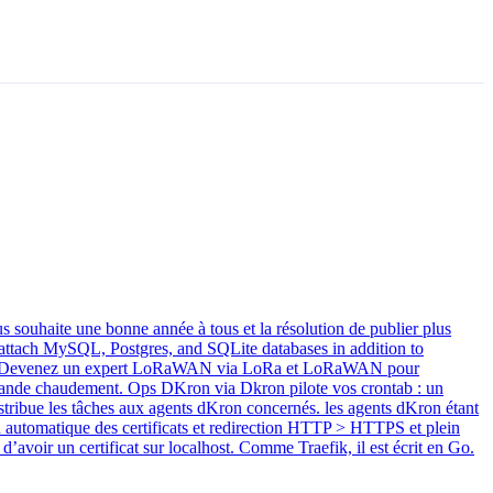
s souhaite une bonne année à tous et la résolution de publier plus
attach MySQL, Postgres, and SQLite databases in addition to
. IoT Devenez un expert LoRaWAN via LoRa et LoRaWAN pour
mmande chaudement. Ops DKron via Dkron pilote vos crontab : un
istribue les tâches aux agents dKron concernés. les agents dKron étant
n automatique des certificats et redirection HTTP > HTTPS et plein
avoir un certificat sur localhost. Comme Traefik, il est écrit en Go.