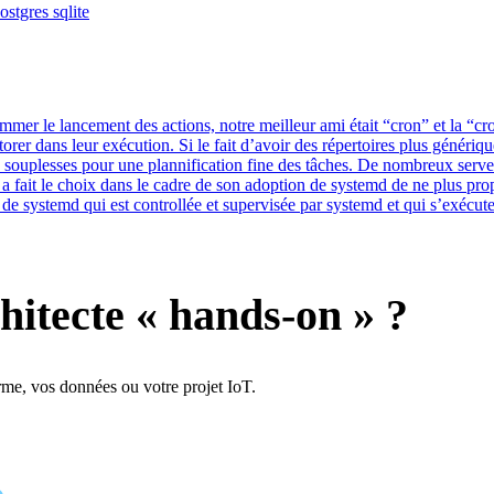
ostgres
sqlite
er le lancement des actions, notre meilleur ami était “cron” et la “cron
torer dans leur exécution. Si le fait d’avoir des répertoires plus génér
eu de souplesses pour une plannification fine des tâches. De nombreux ser
 fait le choix dans le cadre de son adoption de systemd de ne plus pro
le de systemd qui est controllée et supervisée par systemd et qui s’exécu
hitecte « hands-on » ?
rme, vos données ou votre projet IoT.