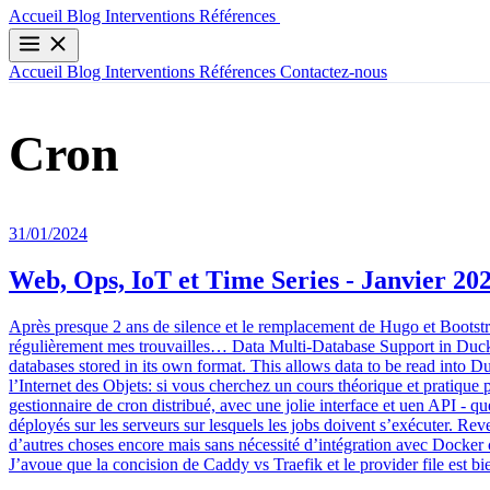
Contactez-nous
Accueil
Blog
Interventions
Références
Accueil
Blog
Interventions
Références
Contactez-nous
Cron
31/01/2024
Web, Ops, IoT et Time Series - Janvier 20
Après presque 2 ans de silence et le remplacement de Hugo et Bootstrap
régulièrement mes trouvailles… Data Multi-Database Support in Duck
databases stored in its own format. This allows data to be read 
l’Internet des Objets: si vous cherchez un cours théorique et prati
gestionnaire de cron distribué, avec une jolie interface et uen API -
déployés sur les serveurs sur lesquels les jobs doivent s’exécuter. R
d’autres choses encore mais sans nécessité d’intégration avec Docker c
J’avoue que la concision de Caddy vs Traefik et le provider file est bi