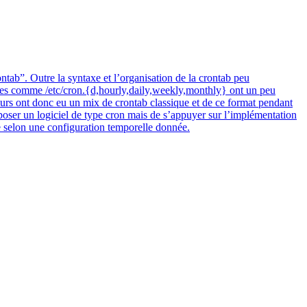
tab”. Outre la syntaxe et l’organisation de la crontab peu
iques comme /etc/cron.{d,hourly,daily,weekly,monthly} ont un peu
veurs ont donc eu un mix de crontab classique et de ce format pendant
poser un logiciel de type cron mais de s’appuyer sur l’implémentation
te selon une configuration temporelle donnée.