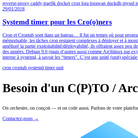
reverse-proxy
caddy
traefik
docker
cron
lora
lorawan
duckdb
mysql
p
29/01/2018
Systemd timer pour les Cro(o)ners
Cron et Crontab sont dans un bateau… Il fut un temps où pour programm
mémorisable, les tâches cron restaient complexes à déployer et à moni
amélioré la partie exploitabilité/déployabilité, ils offraient assez p
des années. Debian 9.0 (mais d’autres aussi comme Archlinux par ex) a
interne à systemd, à savoir les “timers”. C’est une unité (unit) spécia
cron
crontab
systemd
timer
unit
Besoin d'un C(P)TO / Arc
On orchestre, on conçoit — et on code aussi. Parlons de votre platefo
Contactez-nous
→