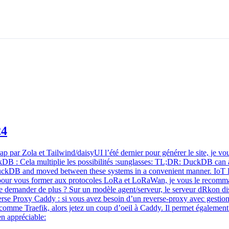
24
 par Zola et Tailwind/daisyUI l’été dernier pour générer le site, je vou
DB : Cela multiplie les possibilités :sunglasses: TL;DR: DuckDB can 
into DuckDB and moved between these systems in a convenient manner
que pour vous former aux protocoles LoRa et LoRaWan, je vous le reco
 que demander de plus ? Sur un modèle agent/serveur, le serveur dRkon d
everse Proxy Caddy : si vous avez besoin d’un reverse-proxy avec gestio
omme Traefik, alors jetez un coup d’oeil à Caddy. Il permet également d’
en appréciable: