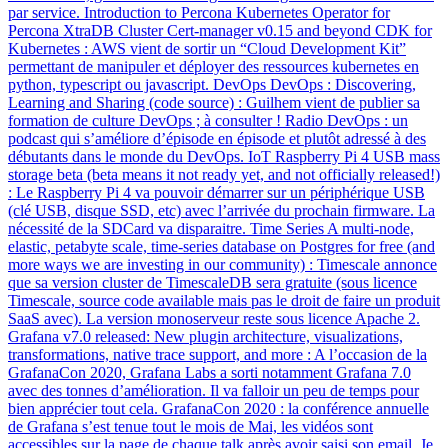
par service. Introduction to Percona Kubernetes Operator for
Percona XtraDB Cluster Cert-manager v0.15 and beyond CDK for
Kubernetes : AWS vient de sortir un “Cloud Development Kit”
permettant de manipuler et déployer des ressources kubernetes en
python, typescript ou javascript. DevOps DevOps : Discovering,
Learning and Sharing (code source) : Guilhem vient de publier sa
formation de culture DevOps ; à consulter ! Radio DevOps : un
podcast qui s’améliore d’épisode en épisode et plutôt adressé à des
débutants dans le monde du DevOps. IoT Raspberry Pi 4 USB mass
storage beta (beta means it not ready yet, and not officially released!)
: Le Raspberry Pi 4 va pouvoir démarrer sur un périphérique USB
(clé USB, disque SSD, etc) avec l’arrivée du prochain firmware. La
nécessité de la SDCard va disparaitre. Time Series A multi-node,
elastic, petabyte scale, time-series database on Postgres for free (and
more ways we are investing in our community) : Timescale annonce
que sa version cluster de TimescaleDB sera gratuite (sous licence
Timescale, source code available mais pas le droit de faire un produit
SaaS avec). La version monoserveur reste sous licence Apache 2.
Grafana v7.0 released: New plugin architecture, visualizations,
transformations, native trace support, and more : A l’occasion de la
GrafanaCon 2020, Grafana Labs a sorti notamment Grafana 7.0
avec des tonnes d’amélioration. Il va falloir un peu de temps pour
bien apprécier tout cela. GrafanaCon 2020 : la conférence annuelle
de Grafana s’est tenue tout le mois de Mai, les vidéos sont
accessibles sur la page de chaque talk après avoir saisi son email. Je