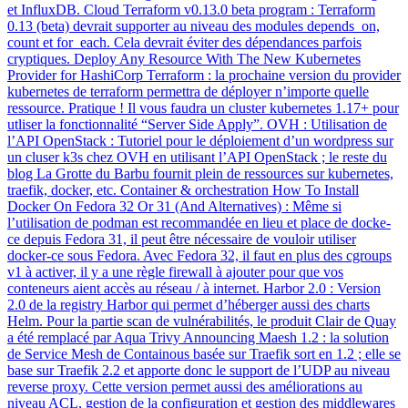
et InfluxDB. Cloud Terraform v0.13.0 beta program : Terraform
0.13 (beta) devrait supporter au niveau des modules depends_on,
count et for_each. Cela devrait éviter des dépendances parfois
cryptiques. Deploy Any Resource With The New Kubernetes
Provider for HashiCorp Terraform : la prochaine version du provider
kubernetes de terraform permettra de déployer n’importe quelle
ressource. Pratique ! Il vous faudra un cluster kubernetes 1.17+ pour
utliser la fonctionnalité “Server Side Apply”. OVH : Utilisation de
l’API OpenStack : Tutoriel pour le déploiement d’un wordpress sur
un cluser k3s chez OVH en utilisant l’API OpenStack ; le reste du
blog La Grotte du Barbu fournit plein de ressources sur kubernetes,
traefik, docker, etc. Container & orchestration How To Install
Docker On Fedora 32 Or 31 (And Alternatives) : Même si
l’utilisation de podman est recommandée en lieu et place de docke-
ce depuis Fedora 31, il peut être nécessaire de vouloir utiliser
docker-ce sous Fedora. Avec Fedora 32, il faut en plus des cgroups
v1 à activer, il y a une règle firewall à ajouter pour que vos
conteneurs aient accès au réseau / à internet. Harbor 2.0 : Version
2.0 de la registry Harbor qui permet d’héberger aussi des charts
Helm. Pour la partie scan de vulnérabilités, le produit Clair de Quay
a été remplacé par Aqua Trivy Announcing Maesh 1.2 : la solution
de Service Mesh de Containous basée sur Traefik sort en 1.2 ; elle se
base sur Traefik 2.2 et apporte donc le support de l’UDP au niveau
reverse proxy. Cette version permet aussi des améliorations au
niveau ACL, gestion de la configuration et gestion des middlewares