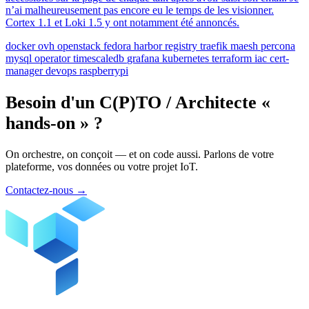
n’ai malheureusement pas encore eu le temps de les visionner.
Cortex 1.1 et Loki 1.5 y ont notamment été annoncés.
docker
ovh
openstack
fedora
harbor
registry
traefik
maesh
percona
mysql
operator
timescaledb
grafana
kubernetes
terraform
iac
cert-
manager
devops
raspberrypi
Besoin d'un C(P)TO / Architecte «
hands-on » ?
On orchestre, on conçoit — et on code aussi. Parlons de votre
plateforme, vos données ou votre projet IoT.
Contactez-nous
→