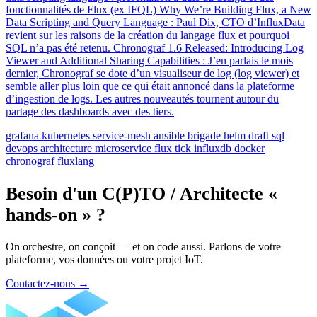
fonctionnalités de Flux (ex IFQL) Why We’re Building Flux, a New
Data Scripting and Query Language : Paul Dix, CTO d’InfluxData
revient sur les raisons de la création du langage flux et pourquoi
SQL n’a pas été retenu. Chronograf 1.6 Released: Introducing Log
Viewer and Additional Sharing Capabilities : J’en parlais le mois
dernier, Chronograf se dote d’un visualiseur de log (log viewer) et
semble aller plus loin que ce qui était annoncé dans la plateforme
d’ingestion de logs. Les autres nouveautés tournent autour du
partage des dashboards avec des tiers.
grafana
kubernetes
service-mesh
ansible
brigade
helm
draft
sql
devops
architecture
microservice
flux
tick
influxdb
docker
chronograf
fluxlang
Besoin d'un C(P)TO / Architecte «
hands-on » ?
On orchestre, on conçoit — et on code aussi. Parlons de votre
plateforme, vos données ou votre projet IoT.
Contactez-nous
→