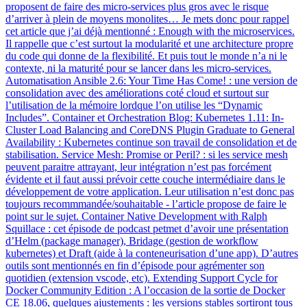
proposent de faire des micro-services plus gros avec le risque
d’arriver à plein de moyens monolites… Je mets donc pour rappel
cet article que j’ai déjà mentionné : Enough with the microservices.
Il rappelle que c’est surtout la modularité et une architecture propre
du code qui donne de la flexibilité. Et puis tout le monde n’a ni le
contexte, ni la maturité pour se lancer dans les micro-services.
Automatisation Ansible 2.6: Your Time Has Come! : une version de
consolidation avec des améliorations coté cloud et surtout sur
l’utilisation de la mémoire lordque l’on utilise les “Dynamic
Includes”. Container et Orchestration Blog: Kubernetes 1.11: In-
Cluster Load Balancing and CoreDNS Plugin Graduate to General
Availability : Kubernetes continue son travail de consolidation et de
stabilisation. Service Mesh: Promise or Peril? : si les service mesh
peuvent paraitre attrayant, leur intégration n’est pas forcément
évidente et il faut aussi prévoir cette couche intermédiaire dans le
développement de votre application. Leur utilisation n’est donc pas
toujours recommmandée/souhaitable - l’article propose de faire le
point sur le sujet. Container Native Development with Ralph
Squillace : cet épisode de podcast petmet d’avoir une présentation
d’Helm (package manager), Bridage (gestion de workflow
kubernetes) et Draft (aide à la conteneurisation d’une app). D’autres
outils sont mentionnés en fin d’épisode pour agrémenter son
quotidien (extension vscode, etc). Extending Support Cycle for
Docker Community Edition : A l’occasion de la sortie de Docker
CE 18.06, quelques ajustements : les versions stables sortiront tous