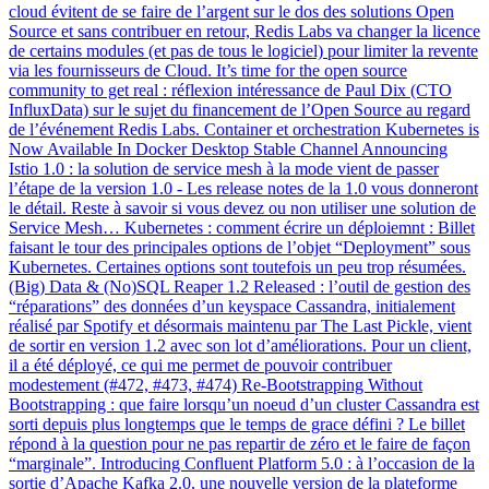
cloud évitent de se faire de l’argent sur le dos des solutions Open
Source et sans contribuer en retour, Redis Labs va changer la licence
de certains modules (et pas de tous le logiciel) pour limiter la revente
via les fournisseurs de Cloud. It’s time for the open source
community to get real : réflexion intéressance de Paul Dix (CTO
InfluxData) sur le sujet du financement de l’Open Source au regard
de l’événement Redis Labs. Container et orchestration Kubernetes is
Now Available In Docker Desktop Stable Channel Announcing
Istio 1.0 : la solution de service mesh à la mode vient de passer
l’étape de la version 1.0 - Les release notes de la 1.0 vous donneront
le détail. Reste à savoir si vous devez ou non utiliser une solution de
Service Mesh… Kubernetes : comment écrire un déploiemnt : Billet
faisant le tour des principales options de l’objet “Deployment” sous
Kubernetes. Certaines options sont toutefois un peu trop résumées.
(Big) Data & (No)SQL Reaper 1.2 Released : l’outil de gestion des
“réparations” des données d’un keyspace Cassandra, initialement
réalisé par Spotify et désormais maintenu par The Last Pickle, vient
de sortir en version 1.2 avec son lot d’améliorations. Pour un client,
il a été déployé, ce qui me permet de pouvoir contribuer
modestement (#472, #473, #474) Re-Bootstrapping Without
Bootstrapping : que faire lorsqu’un noeud d’un cluster Cassandra est
sorti depuis plus longtemps que le temps de grace défini ? Le billet
répond à la question pour ne pas repartir de zéro et le faire de façon
“marginale”. Introducing Confluent Platform 5.0 : à l’occasion de la
sortie d’Apache Kafka 2.0, une nouvelle version de la plateforme