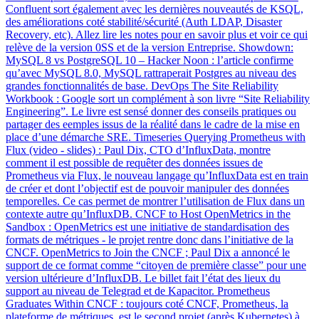
Confluent sort également avec les dernières nouveautés de KSQL,
des améliorations coté stabilité/sécurité (Auth LDAP, Disaster
Recovery, etc). Allez lire les notes pour en savoir plus et voir ce qui
relève de la version 0SS et de la version Entreprise. Showdown:
MySQL 8 vs PostgreSQL 10 – Hacker Noon : l’article confirme
qu’avec MySQL 8.0, MySQL rattraperait Postgres au niveau des
grandes fonctionnalités de base. DevOps The Site Reliability
Workbook : Google sort un complément à son livre “Site Reliability
Engineering”. Le livre est sensé donner des conseils pratiques ou
partager des eemples issus de la réalité dans le cadre de la mise en
place d’une démarche SRE. Timeseries Querying Prometheus with
Flux (video - slides) : Paul Dix, CTO d’InfluxData, montre
comment il est possible de requêter des données issues de
Prometheus via Flux, le nouveau langage qu’InfluxData est en train
de créer et dont l’objectif est de pouvoir manipuler des données
temporelles. Ce cas permet de montrer l’utilisation de Flux dans un
contexte autre qu’InfluxDB. CNCF to Host OpenMetrics in the
Sandbox : OpenMetrics est une initiative de standardisation des
formats de métriques - le projet rentre donc dans l’initiative de la
CNCF. OpenMetrics to Join the CNCF ; Paul Dix a annoncé le
support de ce format comme “citoyen de première classe” pour une
version ultérieure d’InfluxDB. Le billet fait l’état des lieux du
support au niveau de Telegrad et de Kapacitor. Prometheus
Graduates Within CNCF : toujours coté CNCF, Prometheus, la
plateforme de métriques, est le second projet (après Kubernetes) à