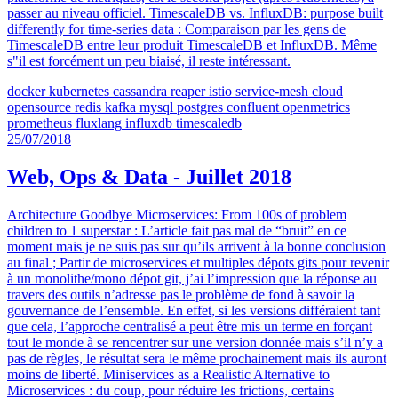
passer au niveau officiel. TimescaleDB vs. InfluxDB: purpose built
differently for time-series data : Comparaison par les gens de
TimescaleDB entre leur produit TimescaleDB et InfluxDB. Même
s"il est forcément un peu biaisé, il reste intéressant.
docker
kubernetes
cassandra
reaper
istio
service-mesh
cloud
opensource
redis
kafka
mysql
postgres
confluent
openmetrics
prometheus
fluxlang
influxdb
timescaledb
25/07/2018
Web, Ops & Data - Juillet 2018
Architecture Goodbye Microservices: From 100s of problem
children to 1 superstar : L’article fait pas mal de “bruit” en ce
moment mais je ne suis pas sur qu’ils arrivent à la bonne conclusion
au final ; Partir de microservices et multiples dépots gits pour revenir
à un monolithe/mono dépot git, j’ai l’impression que la réponse au
travers des outils n’adresse pas le problème de fond à savoir la
gouvernance de l’ensemble. En effet, si les versions différaient tant
que cela, l’approche centralisé a peut être mis un terme en forçant
tout le monde à se rencentrer sur une version donnée mais s’il n’y a
pas de règles, le résultat sera le même prochainement mais ils auront
moins de liberté. Miniservices as a Realistic Alternative to
Microservices : du coup, pour réduire les frictions, certains