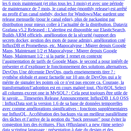
les 6 mois maintenant (et plus tous les 3 mois) et avec une période
de maintenance de 7 mois, le canal edge (monthly release) est arrêté
au profit d’un canal nightly, docker for Windows/Mac gardent une
release mensuelle (pour le canal edge), plus de packaging par
distribution pour mieux coller à l’actualité de la distribution. Dataviz
Grafana v5.2 Released : L’alerting est disponible sur ElasticSearch,
Builds ARM officiels, amélioration de la sécurité (support des
secrets docker, gestion des mots de passe admin), amélioration coté
InfluxDB et Prometheus, etc. Mapocalypse : Migrer depuis Google
Maps, Maintenant 1/2 et Mapocalypse : Migrer depuis Google
Maps, Maintenant 1/2 : si la partie 1 remet en contexte
l’augmentation de tarifs de Google Maps, le second a pour intérêt de
présenter et d’expliquer le fonctionnement des solutions alternatives.
DevOps Une décennie DevOps, quels enseignements tirer ? :
synthèse globale et assez factuelle sur 10 ans de DevOps qui a le
mérite de signaler les points où ce n’est pas encore ça. Courage, la
transformation/l’adoption est en cours malgré tout. (No)SQL Select
all columns except one in MySQL? : Cela peut toujours être utile de
le savoir… Timeseries Release Announcement: InfluxDB 1.6.0 OSS
: InfluxData sort la version 1.6 de sa base de données temporelles
avec comme améliorations significatives : fonctions supplémentaires
sur InfluxQL, Accélération des backups via un meilleur parallélisme
des tâches et l’arrive de la gestion du “back pressure” pour éviter la
congestion lors des écritures. Flux (#fluxlang): a new (time series)
data scripting language : présentation à date du design et des