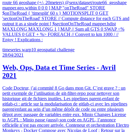
route 66 geoshape (+/- 20meters) @senx/dataset/route66_geoshape
mapper.geo.within 0 0 0 ] MAP "onTheRoad" STORE
$onTheRoad { 'timesplit' 60 s } MOTIONSPLIT 0 GET
'sectionOnTheRoad' STORE // Compute distance for each GTS and
output it as a single point [ $sectionOnTheRoad mapper.hdist
MAXLONG MAXLONG 1 ] MAP // Sum all GTS 0 SWAP <%
VALUES 0 GET + %> FOREACH // Convert to km 1000 / //
Enjoy ! Explications :
timeseries
warp10
geospatial
challenge
28/04/2021
Web, Ops, Data et Time Series - Avril
2021
Code Docteur, j’ai commité 8 Go dans mon Git. C’est grave ? : un
petit exemple de l’utilisation de git-filter-repo pour nettoyer son
historique git de fichiers inutiles. Les pipelines parent-enfant de
gitlab-ci : article sur la modularisation de gitlab-ci avec les pipelines
parent/enfant au sein d’un même dépôt de code ou entre plusieurs
dépot avec passage de variables entre eux. Minio Changes License
to AGPL : Minio passe (aussi) son code en AGPL, l’annonce
officielle n’est pas encore arrivée. Conteneur et orchestration Electro
Monkeys - Docker Compose avec Nicolas de Loof : Retour sur la