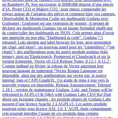
un Raspberry Pi. Son successeur, le BME688 dispose d’une pincée
d’IA. Projet CO2 et Makers CO2 : pour mieux comprendre les
enjeux autour de l’aération des pièces et comment faire vos capteurs.
Observabilité & Monitoring Coder ses dashboards Grafana avec
Grafonnet : Grafonnet est une extension de jsonnet ; il permet de
déclarer ses dashboards Grafana via un lanage formalisé plutôt que
de copier/coller des dashboards en JSON. Cela permet ainsi d’avoir
une approche un peu plus “Dashboard as code”. Grafana 7.5
released: Loki alerting and label browser for logs, next-generation
pie chart, and more! : un nouveau panel pour les “camembers” (“pie
charts”), des améliorations pour les autres produits grafana (loki,
tempo), ainsi qu’Elasticsearch, Postgresql et Cloudwatch et sur la
version Entreprise. Vector v0.12.0 Release Notes, 0.12.1, 0.12.2 :
Comme indiqué en février, la release de Vector apportant leur
nouveau langage de traitement “Vector Remap Language est
disponible, ainsi que des améliorations sur vector top, la source
internal_logs et l’API GraphQL. Un guide de mise à jour vers la
nouvelle syntaxe est disponible. Release Announcement: Telegraf
1.18.1 : version de maintenance Grafana, Loki, and Tempo will be
relicensed to AGPLv3 & Q&A with Grafana Labs CEO Raj Dutt
about our licensing changes : les produits phares de Grafana Labs
passent d’une licence Apache 2 à AGPLv3. Les autres produits
pourront rester sous licence ASL 2.0. L’AGPL étant contaminante,
cela pourrait interdire l’usage de ces produits dans certains