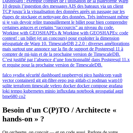
Dashboard : exemple complet de l’utilisation de la plateforme Warp
10 depuis l’ingestion des messages AIS des bateaux via un client
TCP jusqu’à la visualisation des données après un passage par les
étapes de stockage et nettoyage des données. Très intéressant même
si je vais devoir relire tranquillement le billet pour bien comprendre
certaines astuces et certains “raccourcis” au niveau du code.
Working with GEOSHAPEs & Working with GEOSHAPEs: code
contest! : un billet (et un concours) pour exploiter la dimension
géospatiale de Warp 10. TimescaleDB 2.2.0 : diverses améliorations
mais surtout une annonce sur la fin de support de Postgresql 11 à
compter de mi-juin et de la prochaine version de TimescaleDB.
C’est justifié par l’absence d’une fonctionnalité dans Postgresql 11.x
et requise pour la prochaine version de TimescaleDB.
falco
sysdig
sécurité
dashboard
raspberrypi
pico
hashicorp
vault
vector
containerd
git
git-filter-repo
psp
gitlab-ci
podman
warp10
sqlite
terraform
timescale
velero
docker
docker compose
grafana
loki
tempo
kubernetes
minio
influxdata
notebook
geospatial
agpl
bme680
co2
Besoin d'un C(P)TO / Architecte «
hands-on » ?
On orchestre, on conçoit — et on code aussi. Parlons de votre