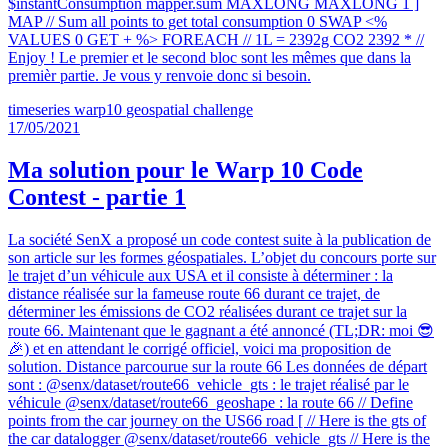
$instantConsumption mapper.sum MAXLONG MAXLONG 1 ]
MAP // Sum all points to get total consumption 0 SWAP <%
VALUES 0 GET + %> FOREACH // 1L = 2392g CO2 2392 * //
Enjoy ! Le premier et le second bloc sont les mêmes que dans la
premièr partie. Je vous y renvoie donc si besoin.
timeseries
warp10
geospatial
challenge
17/05/2021
Ma solution pour le Warp 10 Code
Contest - partie 1
La société SenX a proposé un code contest suite à la publication de
son article sur les formes géospatiales. L’objet du concours porte sur
le trajet d’un véhicule aux USA et il consiste à déterminer : la
distance réalisée sur la fameuse route 66 durant ce trajet, de
déterminer les émissions de CO2 réalisées durant ce trajet sur la
route 66. Maintenant que le gagnant a été annoncé (TL;DR: moi 😎
🎉) et en attendant le corrigé officiel, voici ma proposition de
solution. Distance parcourue sur la route 66 Les données de départ
sont : @senx/dataset/route66_vehicle_gts : le trajet réalisé par le
véhicule @senx/dataset/route66_geoshape : la route 66 // Define
points from the car journey on the US66 road [ // Here is the gts of
the car datalogger @senx/dataset/route66_vehicle_gts // Here is the