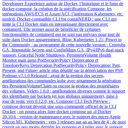
Developper Experience autour de Docker, l’historique et le futur de
docker-compose, la création de la spécification Compose, les
intégrations AWS/ECS et Azure/ACI, l’intégration Kubernetes, etc.
nerdctl: Docker-compatible CLI for contaiNERD : une CLI qui
imite la CLI Docker mais en interagissant directement avec
containerd. Elle permet aussi de bénéficier de certaines
fonctionnalités de containerd qui ne sont pas prévues pour tout de
suite dans Docker apparemment. Blog: Kubernetes 1.21: Power to
the Community : au programme de cette nouvelle version : Cronjobs
GA, Immutable Secrets and ConfigMaps GA, IPv4/IPv6 dual-stack
support, Graceful Node Shutdown, PersistentVolume Health
Monitor mais aussi PodSecurityPolicy Deprecation et
TopologyKeys Deprecation PodSecurityPolicy Deprecation: Past,
Present, and Future: article plus détaillé sur la dépréciation des PSP.
Podman v3.1.0 Released : ajout de la gestion des secrets,
améliorations des commandes kube avec notamment la génération
des PersistentVolumeClaim ou encore la gestion des propriétaires
des volumes. Velero 1.6.0 : améliorations diverses comme le support
des identifiants par buckets (et non globaux uniquement), mise à
jour de restic vers 0.12.0, etc. Compose CLI Tech Preview :
compose devrait devenir une sous-commande officiel de la CLI
Docker ; on pourra alors faire docker compose up -d Docker
20.10.6 : version de maintenance avec le support des puces Apple
Silicon M1. Kubernetes : vers 3 releases par an au lieu de 4 : de quoi
courrir un peu moins derrière les versions et à relier avec le support