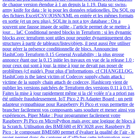
de chaque version étendue à 1 an depuis la 1.19. Data sq: swiss-
army knife for data : le jq pour les données relationelles. Du SQL ou
des fichiers Excel/CSV/JOSN/XML en entrée et les mêmes formats
en sortie (et un peu plus). SQLite is not a toy database : On a
souvent une fausse image de sqlite - l’article permet de se mettre à
jour… IaC Conditional nested blocks in Terraform : si les dynamic
blocks avec terraform sont utiles pour peupler dynamiquement des
structures à partir de tableaux/listes/objets, il peut aussi être utiliser
pour gérer la présence conditionnelle de blocs. Announcing
HashiCorp Terraform 0.15 General Availability : la plus grosse
annonce étant que la 0.15 initie les travaux en vue de la release 1.0 ;
pour ceux qui sont à jour, la mise à jour ne devait pas poser de
problèmes (cf guide). Pour plus d’informations, cf CHANGELOG.
HashiCorp is the latest victim of Codecov supply-chain attack :
victime de la supply chain attach de codecov, Hashicorp vient de
publier les versions patchées de Terraform des versions 0.11 à 0.15.
Faites la mise à jour rapidement même si la clé volée n’a a priori pas
été utilisée frauduleusement. IoT Pico 2 Pi Adapter Board : un petit
adapteur sympathique pour Raspeberry Pi Pico et vous permettre de
brancher facilement vos composants sans soudure et mener ainsi vos
expériences. Piper Make : Pour programmer facilement votre
Raspberry Pi Pico en MicroPython mais avec une logique de blocs à
la Scratch. Utilisation des BME680 et RV3028 avec Raspberry Pi
Pico : le composant BME680 permet d’évaluer la qualité de l’air - le
projet permet donc de capturer et d’afficher cette information avec