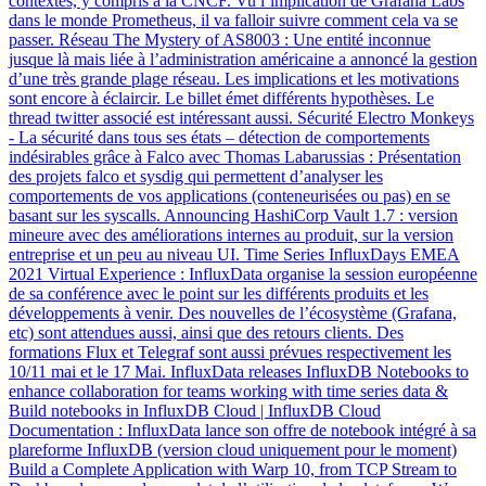
contextes, y compris à la CNCF. Vu l’implication de Grafana Labs
dans le monde Prometheus, il va falloir suivre comment cela va se
passer. Réseau The Mystery of AS8003 : Une entité inconnue
jusque là mais liée à l’administration américaine a annoncé la gestion
d’une très grande plage réseau. Les implications et les motivations
sont encore à éclaircir. Le billet émet différents hypothèses. Le
thread twitter associé est intéressant aussi. Sécurité Electro Monkeys
- La sécurité dans tous ses états – détection de comportements
indésirables grâce à Falco avec Thomas Labarussias : Présentation
des projets falco et sysdig qui permettent d’analyser les
comportements de vos applications (conteneurisées ou pas) en se
basant sur les syscalls. Announcing HashiCorp Vault 1.7 : version
mineure avec des améliorations internes au produit, sur la version
entreprise et un peu au niveau UI. Time Series InfluxDays EMEA
2021 Virtual Experience : InfluxData organise la session européenne
de sa conférence avec le point sur les différents produits et les
développements à venir. Des nouvelles de l’écosystème (Grafana,
etc) sont attendues aussi, ainsi que des retours clients. Des
formations Flux et Telegraf sont aussi prévues respectivement les
10/11 mai et le 17 Mai. InfluxData releases InfluxDB Notebooks to
enhance collaboration for teams working with time series data &
Build notebooks in InfluxDB Cloud | InfluxDB Cloud
Documentation : InfluxData lance son offre de notebook intégré à sa
plareforme InfluxDB (version cloud uniquement pour le moment)
Build a Complete Application with Warp 10, from TCP Stream to