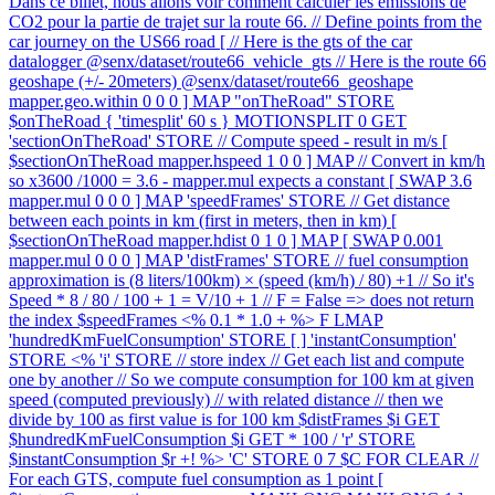
Dans ce billet, nous allons voir comment calculer les émissions de
CO2 pour la partie de trajet sur la route 66. // Define points from the
car journey on the US66 road [ // Here is the gts of the car
datalogger @senx/dataset/route66_vehicle_gts // Here is the route 66
geoshape (+/- 20meters) @senx/dataset/route66_geoshape
mapper.geo.within 0 0 0 ] MAP "onTheRoad" STORE
$onTheRoad { 'timesplit' 60 s } MOTIONSPLIT 0 GET
'sectionOnTheRoad' STORE // Compute speed - result in m/s [
$sectionOnTheRoad mapper.hspeed 1 0 0 ] MAP // Convert in km/h
so x3600 /1000 = 3.6 - mapper.mul expects a constant [ SWAP 3.6
mapper.mul 0 0 0 ] MAP 'speedFrames' STORE // Get distance
between each points in km (first in meters, then in km) [
$sectionOnTheRoad mapper.hdist 0 1 0 ] MAP [ SWAP 0.001
mapper.mul 0 0 0 ] MAP 'distFrames' STORE // fuel consumption
approximation is (8 liters/100km) × (speed (km/h) / 80) +1 // So it's
Speed * 8 / 80 / 100 + 1 = V/10 + 1 // F = False => does not return
the index $speedFrames <% 0.1 * 1.0 + %> F LMAP
'hundredKmFuelConsumption' STORE [ ] 'instantConsumption'
STORE <% 'i' STORE // store index // Get each list and compute
one by another // So we compute consumption for 100 km at given
speed (computed previously) // with related distance // then we
divide by 100 as first value is for 100 km $distFrames $i GET
$hundredKmFuelConsumption $i GET * 100 / 'r' STORE
$instantConsumption $r +! %> 'C' STORE 0 7 $C FOR CLEAR //
For each GTS, compute fuel consumption as 1 point [