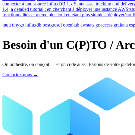
connecter à une source InfluxDB 1.x Santa asset tracking and deliver
1.4, a detailed tutorial : en cherchant à déployer une instance AWStat
fonctionnalités et même plus tout en étant plus simple à déployer/confi
mqtt
tinygo
influxdb
postgresql
openhab
awstats
goaccess
grafana
es
Besoin d'un C(P)TO / Arc
On orchestre, on conçoit — et on code aussi. Parlons de votre platefo
Contactez-nous
→