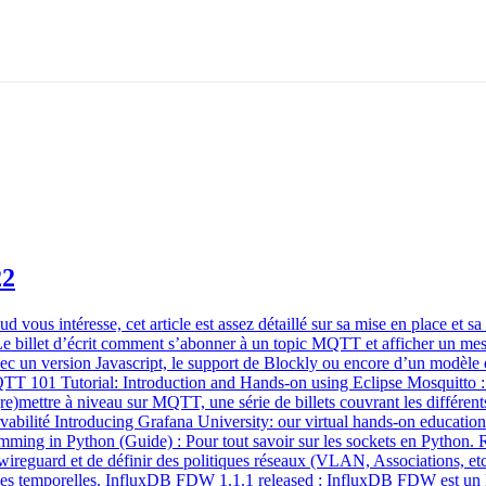
22
oud vous intéresse, cet article est assez détaillé sur sa mise en place
 Le billet d’écrit comment s’abonner à un topic MQTT et afficher un m
 un version Javascript, le support de Blockly ou encore d’un modèle de
 101 Tutorial: Introduction and Hands-on using Eclipse Mosquitto : I
e)mettre à niveau sur MQTT, une série de billets couvrant les différen
ilité Introducing Grafana University: our virtual hands-on education p
mming in Python (Guide) : Pour tout savoir sur les sockets en Python. Ré
 wireguard et de définir des politiques réseaux (VLAN, Associations, e
s séries temporelles. InfluxDB FDW 1.1.1 released : InfluxDB FDW est u