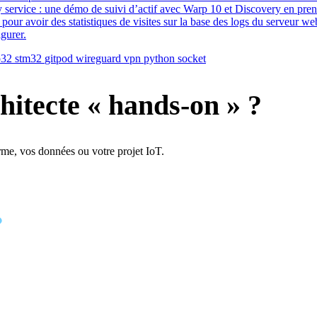
y service : une démo de suivi d’actif avec Warp 10 et Discovery en pr
s pour avoir des statistiques de visites sur la base des logs du serveur
gurer.
p32
stm32
gitpod
wireguard
vpn
python
socket
hitecte « hands-on » ?
rme, vos données ou votre projet IoT.