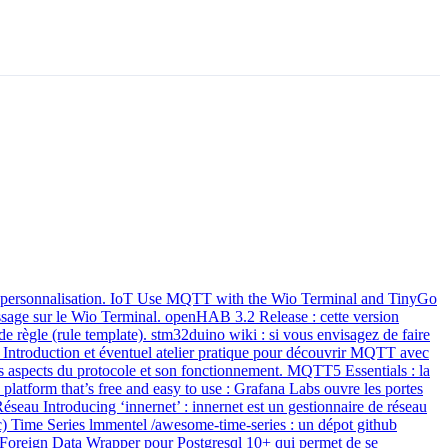
 et sa personnalisation. IoT Use MQTT with the Wio Terminal and TinyGo
essage sur le Wio Terminal. openHAB 3.2 Release : cette version
 règle (rule template). stm32duino wiki : si vous envisagez de faire
ntroduction et éventuel atelier pratique pour découvrir MQTT avec
ts aspects du protocole et son fonctionnement. MQTT5 Essentials : la
latform that’s free and easy to use : Grafana Labs ouvre les portes
seau Introducing ‘innernet’ : innernet est un gestionnaire de réseau
tc) Time Series lmmentel /awesome-time-series : un dépot github
n Foreign Data Wrapper pour Postgresql 10+ qui permet de se