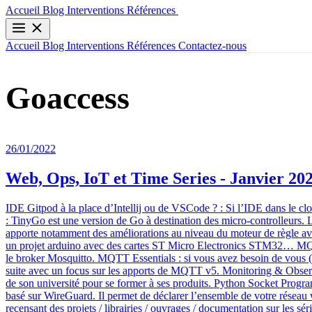
Contactez-nous
Accueil
Blog
Interventions
Références
Accueil
Blog
Interventions
Références
Contactez-nous
Goaccess
26/01/2022
Web, Ops, IoT et Time Series - Janvier 20
IDE Gitpod à la place d’Intellij ou de VSCode ? : Si l’IDE dans le cl
: TinyGo est une version de Go à destination des micro-controlleurs.
apporte notamment des améliorations au niveau du moteur de règle avec
un projet arduino avec des cartes ST Micro Electronics STM32… MQTT
le broker Mosquitto. MQTT Essentials : si vous avez besoin de vous (r
suite avec un focus sur les apports de MQTT v5. Monitoring & Observab
de son université pour se former à ses produits. Python Socket Progra
basé sur WireGuard. Il permet de déclarer l’ensemble de votre réseau
recensant des projets / librairies / ouvrages / documentation sur le