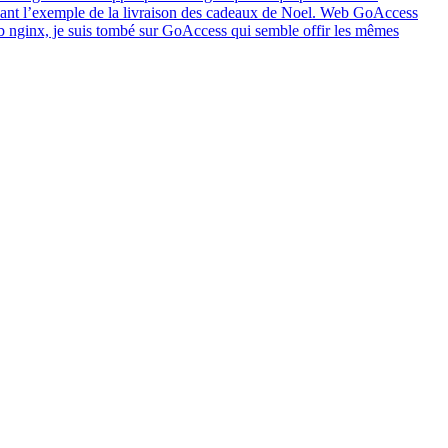
enant l’exemple de la livraison des cadeaux de Noel. Web GoAccess
 web nginx, je suis tombé sur GoAccess qui semble offir les mêmes