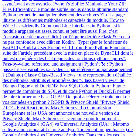
async/await avec asyncio. Python’s zipfile: Manipulate Your ZIP
Files Efficiently : le module zipfile inclus dans la librairie standard
Python permet de manipuler aisément des archives Zip. La page
illustre les différentes méthodes et capacités du module. How to
Write User-friendly Command Line Interfaces in Python : si le
module argparse est assez connu et peut être aussi Fire, c’est
l’occasion de découvrir Click (par l’équipe derrière Flask & co et à
ne pas confondre avec clikt en Kotlin), Typer (par le fondateur de
FastAPI). Build a User-Friendly CLI from Pure Python Functions :
suite de l’article précédent avec la mise en place de DynaCLI dont le
but est de générer des CLI depuis des fonctions pythons “pures”.
Pass-by-value, reference, and assignment | Pydon’t 🐍 : Python
passe-t-il ses variables par valeur ? par référence ou par assignement
? (Dajngo) Classy Class-Based Views : une représentation détaillée
des méthodes, attributs et propriétés des “Class based views” de
Django Fugue and DuckDB: Fast SQL Code in Python : Fugue
permet de combiner du SQL et du code Python et DuckDB permet
de faire tourner une base OLAP. De quoi accélérer le traitement de
vos données en python ? RGPD & Privacy Shield “Privacy Shield
2.0”? - First Reaction by Max Schrems : La Commission
Européenne et les USA ont annoncé une nouvelle version du
Privacy Shield. Max Schrems est sceptique pour le moment…
Google Analytics 4 (GA4) vs Universal Analytics (UA) : Matomo
se livre à un comparatif et une analyse (forcément un peu biaisés) de
Google Analytics 4 vs Universal Analytics. Dans tous les cas, la