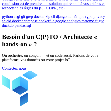
conclusion est de prendre une solution qui répond à vos critères et
respectent les règles du jeu (GDPR, etc).
python
asgi
git
grep
docker
zip
cli
django
numérique
rgpd
privacy
shield
docker compose
dockerfile
google analytics
matomo
fugue
duckdb
pandas
sql
Besoin d'un C(P)TO / Architecte «
hands-on » ?
On orchestre, on conçoit — et on code aussi. Parlons de votre
plateforme, vos données ou votre projet IoT.
Contactez-nous
→