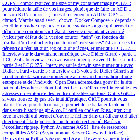
COPY --chmod reduced the size of my container image by 35% :
pour réduire la taille de vos images, plutôt que de faire un ADD ...
puis un RUN chmod ..., faites directement un ADD/COPY --
chmod. Marche aussi avec --chown. Docker Compose > depends >
condition: ready : depends_on a une syntaxe longue qui permet de
définir une condition sur l’état du service dépendant : démarré
(valeur par défaut de la version courte), “sain” (en fonction du
résultat d’un healthcheck) ou “terminé avec succès” (si votre service
dépend du résultat d’un job ou d’une tâche). Numérique LCC 273 -
Interview sur le darwinisme numérique avec Didier Girard - partie 1,
LCC 274 - Interview le darwinisme numérique avec Didier Girard -
partie 2 et LCC 275 - Interview sur le darwinisme numérique avec
Didier Girard - partie 3 : interview en 3 volets de Didier Girard sur
la notion de darwinisme numérique au niveau d’une nation, d’une
entreprise et de l’individu. Open Data adresse.data.gouv.fr : le site
national des adresses dont l’objectif est de référencer l’intégralité des
adresses du territoire et les rendre utilisables par tous. Outils GitUI :
si vous trouvez tig pas très intuitif/pratique, GitUI pourrait vous
plaire. Prévu pour le terminal, il permet de se ballader facilement
dans votre historique git & co. L’ outil en codé en Rust. igrep : un
grep interactif qui permet d’ouvrir le fichier dans un éditeur et d’aller
directement à la ligne contenant le motif recherché. Basé sur
l’excellent ripgrep. Python Awesome AGSI : liste de ressources
compatibles ASGI (Asynchronous Server Gateway Interface)
Demystifying Python’s Async and Await Keywords : une intro à