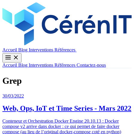
Contactez-nous
Accueil
Blog
Interventions
Références
Accueil
Blog
Interventions
Références
Contactez-nous
Grep
30/03/2022
Web, Ops, IoT et Time Series - Mars 2022
Conteneur et Orchestration Docker Engine 20.10.13 : Docker
compose v2 arrive dans docker : ce qui permet de faire docker
compose (au lieu de l’original docker-compose coté en python)