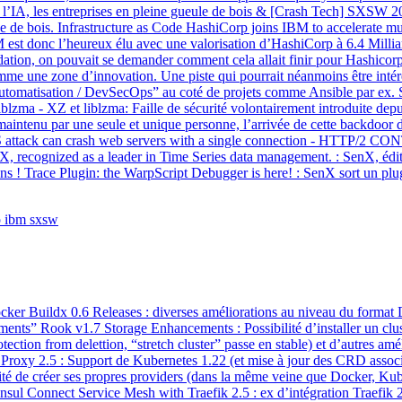
 l’IA, les entreprises en pleine gueule de bois & [Crash Tech] SXSW 2024
e de bois. Infrastructure as Code HashiCorp joins IBM to accelerate mul
M est donc l’heureux élu avec une valorisation d’HashiCorp à 6.4 Millia
ation, on pouvait se demander comment cela allait finir pour Hashicor
 une zone d’innovation. Une piste qui pourrait néanmoins être intéress
tomatisation / DevSecOps” au coté de projets comme Ansible par ex. Sé
blzma - XZ et liblzma: Faille de sécurité volontairement introduite dep
maintenu par une seule et unique personne, l’arrivée de cette backdoor dan
S attack can crash web servers with a single connection - HTTP/2 C
nX, recognized as a leader in Time Series data management. : SenX, édi
tiens ! Trace Plugin: the WarpScript Debugger is here! : SenX sort un 
p
ibm
sxsw
ker Buildx 0.6 Releases : diverses améliorations au niveau du format D
ments” Rook v1.7 Storage Enhancements : Possibilité d’installer un clus
rotection from delettion, “stretch cluster” passe en stable) et d’autres am
k Proxy 2.5 : Support de Kubernetes 1.22 (et mise à jour des CRD assoc
ilité de créer ses propres providers (dans la même veine que Docker, Ku
ul Connect Service Mesh with Traefik 2.5 : ex d’intégration Traefik 