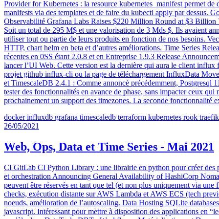
Provider for Kubernetes : la resource kubernetes_manifest permet de dé
manifests via des templates et de faire du kubectl apply par dessus. 
Observabilité Grafana Labs Raises $220 Million Round at $3 Billion V
Soit un total de 295 M$ et une valorisation de 3 Mds $. Ils avaient anno
utiliser tout ou partie de leurs produits en fonction de nos besoins. V
HTTP, chart helm en beta et d’autres améliorations. Time Series Rel
récentes en 0SS étant 2.0.8 et en Entreprise 1.9.3 Release Announceme
lancer l’UI Web. Cette version est la dernière qui aura le client influx
projet github influx-cli ou la page de téléchargement InfluxData Mov
et TimescaleDB 2.4.1 : Comme annoncé précédemment, Postgresql 11 n’
tester des fonctionnalités en avance de phase, sans impacter ceux qui
prochainement un support des timezones. La seconde fonctionnalité exp
docker
influxdb
grafana
timescaledb
terraform
kubernetes
rook
traefik
26/05/2021
Web, Ops, Data et Time Series - Mai 2021
CI GitLab CI Python Library : une librairie en python pour créer des
et orchestration Announcing General Availability of HashiCorp Nomad 
peuvent être réservés en tant que tel (et non plus uniquement via une 
checks, exécution distante sur AWS Lambda et AWS ECS (tech preview
noeuds, amélioration de l’autoscaling. Data Hosting SQLite databases
javascript. Intéressant pour mettre à disposition des applications en “