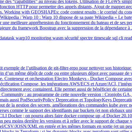
fine des “capabilities” au niveau des tokens, Utilisation de FLoWS simpl
fonction HTTP pour permettre des appels distants, Ajout de mapper.geo.
ions. Working with GEOSHAPEs: code contest results : le corrigé du 
 Wikipedia / Warp 10 : Warp 10 dispose de sa page Wikipedia « Le bateau
pour une meilleure appréhension du fonctionnement du bateau et de ses p
ajeure du framework Boostrap avec la suppression de la dépendance à J
datatask
warp10
monitoring
wasm
sécurité
spectre
timescale
sql
cli
rea
emple de l’utilisation de git-filter-repo pour nettoyer son historique git
au sein d’un même dépôt de code ou entre plusieurs dépot avec passage d
ivée. Conteneur et orchestration Electro Monkeys - Docker Compose ave
 spécification Compose, les intégrations AWS/ECS et Azure/ACI, l’intég
rectement avec containerd. Elle permet aussi de bénéficier de certaines
e Community : au programme de cette nouvelle version : Cronjobs GA
ais aussi PodSecurityPolicy Deprecation et TopologyKeys Deprecation 
ajout de la gestion des secrets, améliorations des commandes kube avec
iverses comme le support des identifiants par buckets (et non globaux u
CLI Docker ; on pourra alors faire docker compose up -d Docker 20.10.
un peu moins derrière les versions et à relier avec le support de chaque 
Excel/CSV/JOSN/XML en entrée et les mêmes formats en sortie (et un peu
ed blocks in Terraform : si les dynamic blocks avec terraform sont utile