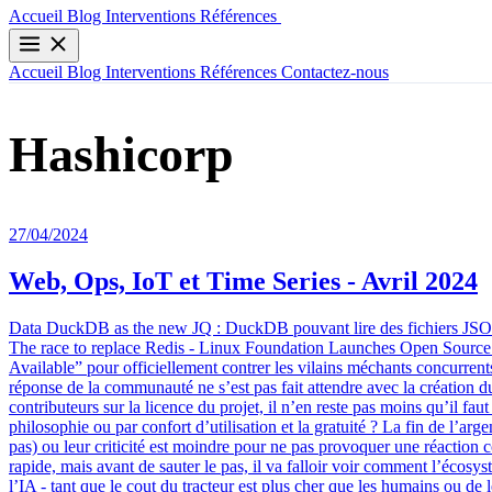
Contactez-nous
Accueil
Blog
Interventions
Références
Accueil
Blog
Interventions
Références
Contactez-nous
Hashicorp
27/04/2024
Web, Ops, IoT et Time Series - Avril 2024
Data DuckDB as the new JQ : DuckDB pouvant lire des fichiers JSON,
The race to replace Redis - Linux Foundation Launches Open Source 
Available” pour officiellement contrer les vilains méchants concurre
réponse de la communauté ne s’est pas fait attendre avec la création du
contributeurs sur la licence du projet, il n’en reste pas moins qu’il fau
philosophie ou par confort d’utilisation et la gratuité ? La fin de l’ar
pas) ou leur criticité est moindre pour ne pas provoquer une réaction
rapide, mais avant de sauter le pas, il va falloir voir comment l’écosy
l’IA - tant que le cout du tracteur est plus cher que les humains ou de 