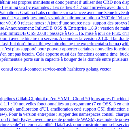
finir ses propres manifests et donc permet d’utiliser des CRD non dispo
Go Learning Go by examples : Les parties 4 à 7 sont arrivées avec du C
aluation : Grafana Labs continue sur sa lancée avec une 3ème levée de
ncé il y a quelques années vouloir batir une solution à 360° de l’observa
ector v0.16.0 release notes : Ajout d’une source nats, support des proxys
ease Announcement: InfluxDB OSS & Enterprise 1.8.9 : version de maint
nt: InfluxDB OSS 2.0.8 : passage à Go 1.16, mise à jour de Flux, d’Inf
 fourni avec le binaire du serveur. A compter la version 2.1.0, il faudra 
e fast, but don’t break things: Introducing the experimental schema (w
est plus supporté pour pouvoir apporter certaines nouvelles fonctionn
 n’en ont pas besoin. Cela apporte aussi des fonctions comme time_buck
érimentale porte sur la capacité à bouger de la donnée entre plusieurs
consul
consul-connect
service-mesh
hashicorp
golang
vector
 pipelines Gitlab-CI plutôt qu’en YAML. Cloud 50 jours après l’inciden
1.1 : 10 nouvelles fonctionnalités au programme (7 en OSS, 3 en entrep
fraction), amélioration d’UI, amélioration coté support CSI, distinction 
). Pour la version entreprise : supper des namespaces consul, charge
 on Github Pages : avec une petite pointe de WASM, exemple de pouvoir u
lecture seule” et leur scalabilité. DataTask pour construire une self-ser