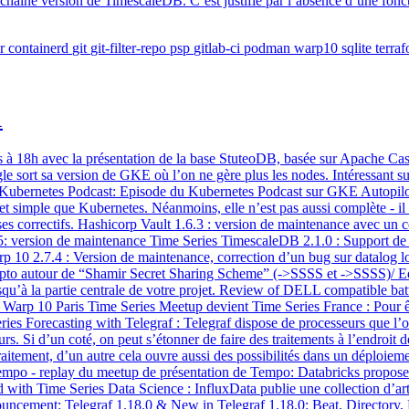
rochaine version de TimescaleDB. C’est justifié par l’absence d’une fonc
r
containerd
git
git-filter-repo
psp
gitlab-ci
podman
warp10
sqlite
terra
1
à 18h avec la présentation de la base StuteoDB, basée sur Apache Cassan
sort sa version de GKE où l’on ne gère plus les nodes. Intéressant sur l
 - Kubernetes Podcast: Episode du Kubernetes Podcast sur GKE Autop
t simple que Kubernetes. Néanmoins, elle n’est pas aussi complète - il 
es correctifs. Hashicorp Vault 1.6.3 : version de maintenance avec un c
10.5: version de maintenance Time Series TimescaleDB 2.1.0 : Support d
 10 2.7.4 : Version de maintenance, correction d’un bug sur datalog l
ypto autour de “Shamir Secret Sharing Scheme” (->SSSS et ->SSSS)/ Edg
jusqu’à la partie centrale de votre projet. Review of DELL compatible b
ns Warp 10 Paris Time Series Meetup devient Time Series France : Pour êt
orecasting with Telegraf : Telegraf dispose de processeurs que l’on 
urs. Si d’un coté, on peut s’étonner de faire des traitements à l’endroit
aitement, d’un autre cela ouvre aussi des possibilités dans un déploiem
tempo - replay du meetup de présentation de Tempo: Databricks propose l
d with Time Series Data Science : InfluxData publie une collection d’art
ouncement: Telegraf 1.18.0 & New in Telegraf 1.18.0: Beat, Directory