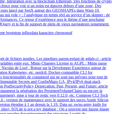
ifié, Intégration avec la blockchain Ethereum, Des fonctions de crypto
fence pour voir si un point est dans/en dehors d’une zone, Des
concours lancé par SenX autour des GEOSHAPEs dans Warp 10.
 qui vole » : l’analytique en temps réel au service d’un skipper : de
erformances. Ce retour d’expérience sera le thème d’une prochaine
Query et la fin de support de plein de vieux navigateurs notamment.
dme
bootstrap
influxdata
kapacitor
chronograf
 de fichiers inutiles. Les pipelines parent-enfant de gitlab-ci : article
e variables entre eux. Minio Changes License to AGPL : Minio passe
c Nicolas de Loof : Retour sur la Developper Experience autour de
ration Kubernetes, etc. nerdctl: Docker-compatible CLI for
 fonctionnalités de containerd qui ne sont pas prévues pour tout de
, Immutable Secrets and ConfigMaps GA, IPv4/IPv6 dual-stack
PodSecurityPolicy Deprecation: Past, Present, and Future: article
 notamment la génération des PersistentVolumeClaim ou encore la
niquement), mise à jour de restic vers 0.12.0, etc. Compose CLI Tech
6 : version de maintenance avec le support des puces Apple Silicon
version étendue à 1 an depuis la 1.19. Data sq: swiss-army knife for
 plus). SQLite is not a toy database : On a souvent une fausse image
s pour peupler dynamiquement des structures à partir de