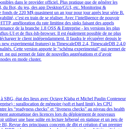
nibles dans le provider officiel. Plus pratique que de générer les
LI, du Bot, du jeu, des app Desktop/GUI, etc. Monitoring &
 fonds de 220 M$ quasiment un an jour pour jour après leur série B.
bilité, c’est en train de se réaliser. Avec l’intelligence de pouvoir
 HTTP, amélioration du rate limiting des sinks faisant des appels
enance de la branche 1.8 OSS & Entreprise - les versions les plus
lux-UI et de flux-lsb-browser. Il est également possible de ne plus
télécharger le client indépendamment. Il faudra le récupérer depuis le
ith new experimental features) in TimescaleDB 2.4, TimescaleDB 2.4.0
alités. Cette version apporte le “schéma experimental” qui permet de
et_ng qui permet de faire de nouvelles aggrégations et d’avoir
 nodes en mode cluster.
t à SBG, état des lieux avec Octave Klaba et Michel Paulin Conteneur
rise) : surallocation de mémoire (soft et hard limit), les CPU
entre les “readyness checks” et “liveness checks” au niveau des health
ment automatique des licences lors du déploiement de nouveaux
tiliser une base sqlite en lecture hébergé en statique et un peu de
vice BI, Revue des principaux concepts de dbt et création d’un premier