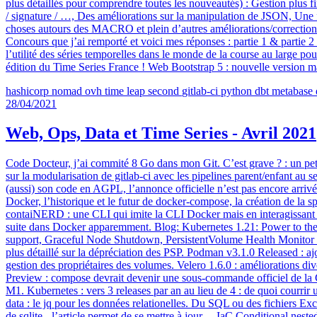
plus détaillés pour comprendre toutes les nouveautés) : Gestion plus 
/ signature / …, Des améliorations sur la manipulation de JSON, Une 
choses autours des MACRO et plein d’autres améliorations/correct
Concours que j’ai remporté et voici mes réponses : partie 1 & partie 2
l’utilité des séries temporelles dans le monde de la course au large 
édition du Time Series France ! Web Bootstrap 5 : nouvelle version m
hashicorp
nomad
ovh
time
leap second
gitlab-ci
python
dbt
metabase
28/04/2021
Web, Ops, Data et Time Series - Avril 2021
Code Docteur, j’ai commité 8 Go dans mon Git. C’est grave ? : un petit ex
sur la modularisation de gitlab-ci avec les pipelines parent/enfant 
(aussi) son code en AGPL, l’annonce officielle n’est pas encore arr
Docker, l’historique et le futur de docker-compose, la création de la
contaiNERD : une CLI qui imite la CLI Docker mais en interagissant di
suite dans Docker apparemment. Blog: Kubernetes 1.21: Power to th
support, Graceful Node Shutdown, PersistentVolume Health Monitor m
plus détaillé sur la dépréciation des PSP. Podman v3.1.0 Released : 
gestion des propriétaires des volumes. Velero 1.6.0 : améliorations d
Preview : compose devrait devenir une sous-commande officiel de la 
M1. Kubernetes : vers 3 releases par an au lieu de 4 : de quoi courrir 
data : le jq pour les données relationelles. Du SQL ou des fichiers 
de sqlite - l’article permet de se mettre à jour… IaC Conditional nest