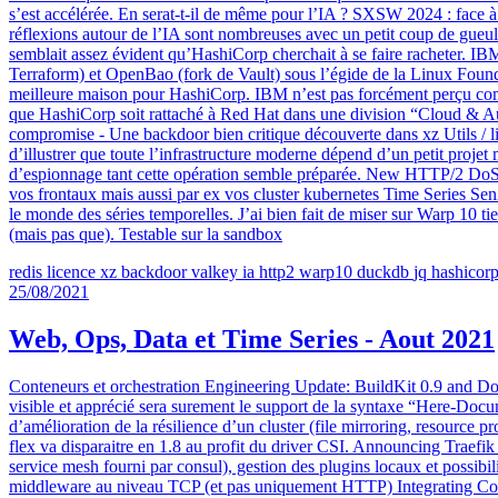
s’est accélérée. En serat-t-il de même pour l’IA ? SXSW 2024 : face à
réflexions autour de l’IA sont nombreuses avec un petit coup de gueul
semblait assez évident qu’HashiCorp cherchait à se faire racheter. IB
Terraform) et OpenBao (fork de Vault) sous l’égide de la Linux Found
meilleure maison pour HashiCorp. IBM n’est pas forcément perçu comme
que HashiCorp soit rattaché à Red Hat dans une division “Cloud & Au
compromise - Une backdoor bien critique découverte dans xz Utils / li
d’illustrer que toute l’infrastructure moderne dépend d’un petit projet 
d’espionnage tant cette opération semble préparée. New HTTP/2 Do
vos frontaux mais aussi par ex vos cluster kubernetes Time Series Se
le monde des séries temporelles. J’ai bien fait de miser sur Warp 10 
(mais pas que). Testable sur la sandbox
redis
licence
xz
backdoor
valkey
ia
http2
warp10
duckdb
jq
hashicor
25/08/2021
Web, Ops, Data et Time Series - Aout 2021
Conteneurs et orchestration Engineering Update: BuildKit 0.9 and Doc
visible et apprécié sera surement le support de la syntaxe “Here-Docu
d’amélioration de la résilience d’un cluster (file mirroring, resource p
flex va disparaitre en 1.8 au profit du driver CSI. Announcing Traefi
service mesh fourni par consul), gestion des plugins locaux et possib
middleware au niveau TCP (et pas uniquement HTTP) Integrating Cons