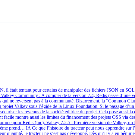
 il était tentant pour certains de manipuler des fichiers JSON en SQ
Valkey Community : A compter de la version 7.4, Redis passe d’une ve
nts qui ne reversent pas à la communauté. Bizarrement, la “Common Clau
 projet Valkey sous l’égide de la Linux Foundation. Si le passage d’un pr
t sécuriser les revenus de la société éditrice du projet. Cela pose aussi 
gent facile montre aussi les limites du financement des projets OSS via de
 comme pour Redis (Inc). Valkey 7.2.5 : Première version de Valkey, un 
stème prend… IA Ce que l’histoire du tracteur peut nous apprendre sur l’i
leur quantité, le tracteur ne s’est pas développé. Dès qu’il y a eu pénur