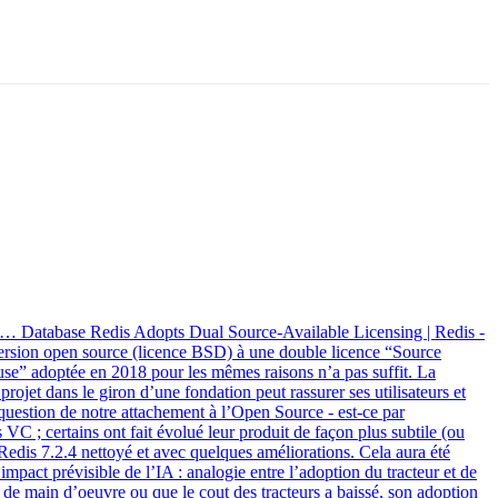
L… Database Redis Adopts Dual Source-Available Licensing | Redis -
rsion open source (licence BSD) à une double licence “Source
se” adoptée en 2018 pour les mêmes raisons n’a pas suffit. La
ojet dans le giron d’une fondation peut rassurer ses utilisateurs et
la question de notre attachement à l’Open Source - est-ce par
s VC ; certains ont fait évolué leur produit de façon plus subtile (ou
Redis 7.2.4 nettoyé et avec quelques améliorations. Cela aura été
mpact prévisible de l’IA : analogie entre l’adoption du tracteur et de
ie de main d’oeuvre ou que le cout des tracteurs a baissé, son adoption