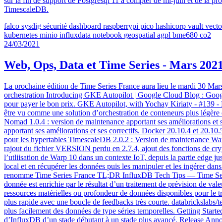
sur la fin de support de Postgresql 11 à compter de mi-juin et de la p
TimescaleDB.
falco
sysdig
sécurité
dashboard
raspberrypi
pico
hashicorp
vault
vecto
kubernetes
minio
influxdata
notebook
geospatial
agpl
bme680
co2
24/03/2021
Web, Ops, Data et Time Series - Mars 202
La prochaine édition de Time Series France aura lieu le mardi 30 Mars 
orchestration Introducing GKE Autopilot | Google Cloud Blog : Google 
pour payer le bon prix. GKE Autopilot, with Yochay Kiriaty - #139
être vu comme une solution d’orchestration de conteneurs plus légère e
Nomad 1.0.4 : version de maintenance apportant ses améliorations et s
apportant ses améliorations et ses correctifs. Docker 20.10.4 et 20.
pour les hypertables TimescaleDB 2.0.2 : Version de maintenance Warp
rajout du fichier VERSION perdu en 2.7.4, ajout des fonctions de cr
l’utliisation de Warp 10 dans un contexte IoT, depuis la partie edge 
local et en récupérer les données puis les manipuler et les ingérer da
renomme Time Series France TL;DR InfluxDB Tech Tips — Time Series F
donnée est enrichie par le résultat d’un traitement de prévision de vale
ressources matérielles ou profondeur de données disponibles pour le tr
plus rapide avec une boucle de feedbacks très courte. databrickslabs/
plus facilement des données de type séries temporelles. Getting Starte
d’InfluxDB d’un stade débutant à un stade plus avancé. Release Ann