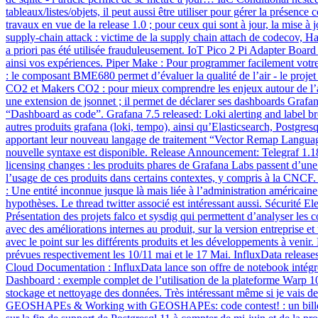
tableaux/listes/objets, il peut aussi être utiliser pour gérer la présen
travaux en vue de la release 1.0 ; pour ceux qui sont à jour, la mis
supply-chain attack : victime de la supply chain attach de codecov, Ha
a priori pas été utilisée frauduleusement. IoT Pico 2 Pi Adapter Boa
ainsi vos expériences. Piper Make : Pour programmer facilement vot
: le composant BME680 permet d’évaluer la qualité de l’air - le proje
CO2 et Makers CO2 : pour mieux comprendre les enjeux autour de l’aé
une extension de jsonnet ; il permet de déclarer ses dashboards Grafa
“Dashboard as code”. Grafana 7.5 released: Loki alerting and label br
autres produits grafana (loki, tempo), ainsi qu’Elasticsearch, Postgre
apportant leur nouveau langage de traitement “Vector Remap Language e
nouvelle syntaxe est disponible. Release Announcement: Telegraf 1
licensing changes : les produits phares de Grafana Labs passent d’un
l’usage de ces produits dans certains contextes, y compris à la CNCF
: Une entité inconnue jusque là mais liée à l’administration américaine 
hypothèses. Le thread twitter associé est intéressant aussi. Sécurité 
Présentation des projets falco et sysdig qui permettent d’analyser le
avec des améliorations internes au produit, sur la version entrepris
avec le point sur les différents produits et les développements à venir
prévues respectivement les 10/11 mai et le 17 Mai. InfluxData relea
Cloud Documentation : InfluxData lance son offre de notebook intég
Dashboard : exemple complet de l’utilisation de la plateforme Warp 10
stockage et nettoyage des données. Très intéressant même si je vais de
GEOSHAPEs & Working with GEOSHAPEs: code contest! : un billet (et