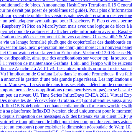
ce conditionnelle de blocs. Announcing HashiCorp Terraform 0.15 General A
e à jour ne devait pas poser de problèmes (cf guide). Pour plus d’info
shicorp vient de publier les versions patchées de Terraform des versions
rd : un petit adapteur sympathique pour Raspeberry Pi Pico et vous perm
re Raspberry Pi Pico en MicroPython mais avec une logique de blocs à 
t permet donc de capturer et d’afficher cette information avec un Rasp
ration des pièces et comment faire vos capteurs. Observabilité & Mon
na via un lanage formalisé plutôt que de copier/coller des dashboards 
owser for logs, next-generation pie chart, and more! : un nouveau panel
sql et Cloudwatch et sur la version Entreprise. Vector v0.12.0 Release No
st disponible, ainsi que des améliorations sur vector top, la source i
.18.1 : version de maintenance Grafana, Loki, and Tempo will be rel
e licence Apache 2 à AGPLv3. Les autres produits pourront rester sous 
. Vu l’implication de Grafana Labs dans le monde Prometheus, il va fa
a annoncé la gestion d’une très grande plage réseau. Les implications et 
Electro Monkeys - La sécurité dans tous ses états – détection de compor
s comportements de vos applications (conteneurisées ou pas) en se basan
e et un peu au niveau UI. Time Series InfluxDays EMEA 2021 Virtual Exp
. Des nouvelles de l’écosystème (Grafana, etc) sont attendues aussi, ainsi
ses InfluxDB Notebooks to enhance collaboration for teams working wit
ré à sa plareforme InfluxDB (version cloud uniquement pour le momen
 depuis l’ingestion des messages AIS des bateaux via un client TCP jus
voir relire tranquillement le billet pour bien comprendre certaines astu
 un concours) pour exploiter la dimension géospatiale de Warp 10. T