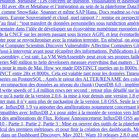
tion, Metabase : Les concepts de question, visualisation et dashboard,
de BI avec dbt et Metabase et l’intégration au sein de la plateforme Da
S comme Snowflake, Spanner et même SAP Hana. Docs readme.so (via
ichiers. Europe Souveraineté et cloud, quel rapport ? : remise en perspe
au final : “tout transfert de données personnelles sous juridiction améri
lementaire dans l’idée de développer un écosystème numérique européen e
e la CNCF sur les projets passant sous licence AGPL et leur éventuell
tre pour se resynchroniser avec la rotation terrestre. En général, on ajo
ing Computer Scientists Discover Vulnerability Affecting Computers Gl
 réussi à intervenir avant pour récupérer des informations. Publication
ssembley, c’est raté. La VM WebAssembly peut avoir ses propres failles
ies $40 million to help developers measure everything that matters : T
oduits pour le mois de Mai. How we made DISTINCT queries up to 8000x f
NCT entre 28x et 8000x. Cela est valable tant pour les données Timesca
-series on PostgreSQL : Après le rajout des ALTER/RENAME des colon
 recompaction des données au niveau du chunk) QuestDB 6.0 : implémen
 write speeds of 1.4 million rows per second : retour plus détaillé s
 partir de la version 2.0.6, la mise à jour depuis une version 1.8 est
aster mais il n’y aura plus de packaging de la version 1.8 OSS. Seule l
se, InfluxDB 1.9 va apporter des améliorations notamment concernant le
compatibles avec InfluxDB 2.x pour aider à la montée de version vers In
 et des améliorations de Flux. Release Announcement: InfluxDB OSS and
0 - Partie 1, Partie 2, Partie 3 : Mise en oeuvre des outils de la plate
 calcul des premiers métriques, et pour finir la création des dashboards
dans un Dashboard Discovery. May 2021: Warp 10 releases 2.8.0 and 2.8