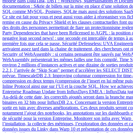
modèle dans DataTask, DBT : Workflows, Matérialisations et Documenta
documentation : S&rie de billets sur la mise en place d’une solution 
SQL comme MySQL, Postgres, SQLite mais aussi des solutions Saa
Ce site est fait pour vous et peut aussi vous aider à réorganiser vos f
remise en cause du Privacy Shield et les clauses contractuelles font qu’
des droits des personnes permettrait de fiare un protectionnisme reg
Party Dependencies that have been Relicensed to AGPL : la position d
negative leap second news! : une seconde est intercallée de temps à au
première fois que cela se passe. Sécurité Defenseless: UVA Engineer
arrivaient assez tard dans la chaine de traitement, des chercheurs ont
Security of WebAssembly : si certains pensaient être sauvés par WebA
WebAssembly présenterait les mêmes failles une fois compilé. Time Ser
environ 2 millions d’instances actives et une dizaine de sorties pr
2.2.1, l’arrivée de “Skip Scan” permet d’accélérer les SELECT DISTI
prévue. TimescaleDB 2.3: Improving columnar compression for time
compression en deux temps (compression de l’insert en lui même puis
Inline Protocol ainsi que sur l’UI et la couche SQL. How we achieved
Enterprise Roadmap Update from InfluxDays EMEA : InfluxData juge qu’à
Au-delà de cette date, les correctifs ajoutés seront dans la branche m
binaires en 32 bits pour InfluxDB 2.x. Concernant la version Entrepri
sortir en juin avec diverses améliorations. Ces deux produits seront 
notamment l’ajout des notebooks, les annotations sur les dashboards
de sécurité pour la version Entreprise. Monitorer son infra avec Warp 1
l’installation, la collecte des métriques, l’exploration des données et
données issues du Linky dans Warp 10 et présentation de ces données 