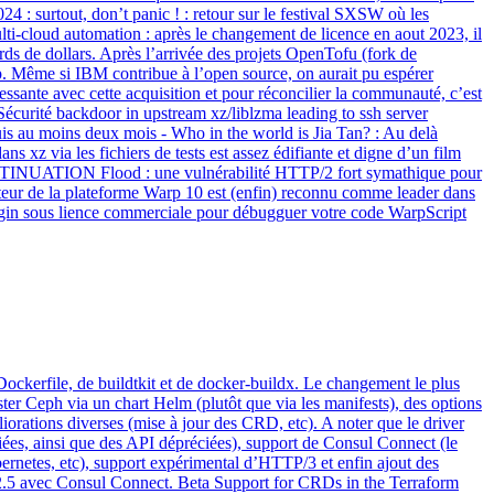
 : surtout, don’t panic ! : retour sur le festival SXSW où les
ti-cloud automation : après le changement de licence en aout 2023, il
rds de dollars. Après l’arrivée des projets OpenTofu (fork de
p. Même si IBM contribue à l’open source, on aurait pu espérer
ante avec cette acquisition et pour réconcilier la communauté, c’est
curité backdoor in upstream xz/liblzma leading to ssh server
uis au moins deux mois - Who in the world is Jia Tan? : Au delà
s xz via les fichiers de tests est assez édifiante et digne d’un film
ONTINUATION Flood : une vulnérabilité HTTP/2 fort symathique pour
teur de la plateforme Warp 10 est (enfin) reconnu comme leader dans
plugin sous lience commerciale pour débugguer votre code WarpScript
ockerfile, de buildtkit et de docker-buildx. Le changement le plus
ter Ceph via un chart Helm (plutôt que via les manifests), des options
éliorations diverses (mise à jour des CRD, etc). A noter que le driver
iées, ainsi que des API dépréciées), support de Consul Connect (le
bernetes, etc), support expérimental d’HTTP/3 et enfin ajout des
2.5 avec Consul Connect. Beta Support for CRDs in the Terraform