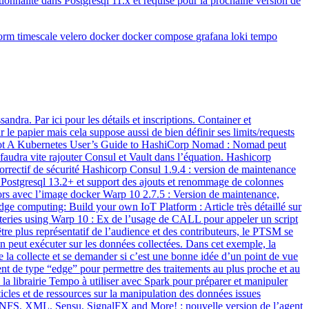
tionnalité dans Postgresql 11.x et requise pour la prochaine version de
form
timescale
velero
docker
docker compose
grafana
loki
tempo
dra. Par ici pour les détails et inscriptions. Container et
e papier mais cela suppose aussi de bien définir ses limits/requests
ilot A Kubernetes User’s Guide to HashiCorp Nomad : Nomad peut
faudra vite rajouter Consul et Vault dans l’équation. Hashicorp
orrectif de sécurité Hashicorp Consul 1.9.4 : version de maintenance
e Postgresql 13.2+ et support des ajouts et renommage de colonnes
ors avec l’image docker Warp 10 2.7.5 : Version de maintenance,
e computing: Build your own IoT Platform : Article très détaillé sur
atteries using Warp 10 : Ex de l’usage de CALL pour appeler un script
re plus représentatif de l’audience et des contributeurs, le PTSM se
peut exécuter sur les données collectées. Dans cet exemple, la
 de la collecte et se demander si c’est une bonne idée d’un point de vue
ent de type “edge” pour permettre des traitements au plus proche et au
a librairie Tempo à utiliser avec Spark pour préparer et manipuler
icles et de ressources sur la manipulation des données issues
, NFS, XML, Sensu, SignalFX and More! : nouvelle version de l’agent