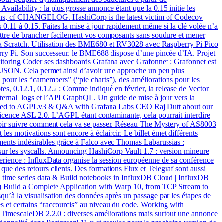
vailability : la plus grosse annonce étant que la 0.15 initie les
rmations, cf CHANGELOG. HashiCorp is the latest victim of Codecov
 0.11 à 0.15. Faites la mise à jour rapidement même si la clé volée n’a
ettre de brancher facilement vos composants sans soudure et mener
la Scratch. Utilisation des BME680 et RV3028 avec Raspberry Pi Pico
berry Pi. Son successeur, le BME688 dispose d’une pincée d’IA. Projet
itoring Coder ses dashboards Grafana avec Grafonnet : Grafonnet est
en JSON. Cela permet ainsi d’avoir une approche un peu plus
 pour les “camembers” (“pie charts”), des améliorations pour les
tes, 0.12.1, 0.12.2 : Comme indiqué en février, la release de Vector
nternal_logs et l’API GraphQL. Un guide de mise à jour vers la
icensed to AGPLv3 & Q&A with Grafana Labs CEO Raj Dutt about our
licence ASL 2.0. L’AGPL étant contaminante, cela pourrait interdire
lloir suivre comment cela va se passer. Réseau The Mystery of AS8003
les motivations sont encore à éclaircir. Le billet émet différents
tements indésirables grâce à Falco avec Thomas Labarussias :
t sur les syscalls. Announcing HashiCorp Vault 1.7 : version mineure
erience : InfluxData organise la session européenne de sa conférence
 que des retours clients. Des formations Flux et Telegraf sont aussi
h time series data & Build notebooks in InfluxDB Cloud | InfluxDB
t) Build a Complete Application with Warp 10, from TCP Stream to
qu’à la visualisation des données après un passage par les étapes de
ces et certains “raccourcis” au niveau du code. Working with
imescaleDB 2.2.0 : diverses améliorations mais surtout une annonce