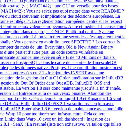
 DBT et la gouvernance des données : tests de validité/qualité et
taTask xo/usql (via MACI #42) : une CLI universelle pour des bases
 MACI #42) : Vous ne savez pas quoi mettre dans votre README ?
ctive du cloud souverain et implications des décisions européenes. La
caine est illégal.”. La reglementation européene, centré sur le respect
t conforme aux valeurs européennes. A lire et méditer ! License Third
e intégration dans des projets CNCF. Plutôt mal parti… Système
utait une seconde. Là, on va retirer une seconde - c’est apparemment la
obally : Vous pensiez en avoir fini avec SPECTRE ? Les correctifs
s à compter du mois de juin. Everything Old is New Again: Binary
 d’une part et d’autre part, un code source vulnérable en
imescale annonce une levée en série B de 40 Millions de dollars -
aster on PostgreSQL : dans le cadre de la sortie de TimescaleDB
le que les données natives Postgres. Une contribution upstream est
nes compressées en 2.1 - le rajout des INSERT avec une
tation de la gestion du Out Of Order, amélioration sur le InfluxDB
ur la gestion du Out Of Order dans QuestDB. InfluxDB OSS and
 stable. La version 1.8 sera donc maintenue jusqu’à la fin d’année.
a version 1.8 Entreprise aura de nouveaux binaires. Abandon des
 support de Flux. Par ailleurs Chronograf 1.9 et Kapacitor 1.6 vont
fluxDB 2.x. Enfin, InfluxDB 0SS 2.1 va sortir aussi en juin avec
 InfluxDB Enterprise 1.8.6 : version de maintenance avec une faille
forme Warp 10 pour monitorer son infrastructure. Cela couvre
. Mon Linky dans Warp 10 avec un joli dashboard : Ingestion des
.1 - SenX : En résumé (liste non exhaustive, va falloir qqs billets