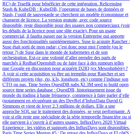
RC) de Traefik pour bénéficier de cette intégration. Relicensing
Stash & KubeDB : KubeDB, l’operateur de bases de données et
Stash, l’outil de sauvegarde se cherchent un modèle économique et
changent de licence. La version gratuite, avec code source
disponible, reste disponible pour des usages non commerciaux (voir
les détails de la licence pour une slite exacte). Pour un usage
commercial, il faudra passer par la version Entreprise qui apporte
aussi des fonctionnalités supplémentaires. Suse to acquire Rancher :
Suse était sorti de mon radar; c’est donc pour moi l’entrée (ou le
retour ?) de Suse dans le monde de kubernetes et de son
orchestration. Est-ce une volonté d’aller prendre des parts de
marchés à Redhat/Openshift ou de faire face à des rumeurs telles
que Google en discussion pour acquérir D2IQ (ex Mesoshphère) ?
A voir si cette acquisition va être un tremplin pour Rancher et ses
différents projets (rke, rio, k3s, longhorn, etc) comme l’indique son
CTO ou pas. Time Series QuestDB nabs $2.3M seed to build open
source time series database : QuestDB, historiquement issue du
monde du trading à haute fréquence, commence à faire parler d’elle
(notamment en récupérant un des DevRel d’InfuxData David G
Simmons et vient de lever 2.3 millions de dollars. Elle a une
approche SQL sur le traitement des données, se veut performante. A
voir si elle reste une spécialiste de la série temporelle financière ou si
elle parvient à s’ouvrir à d’autres usages. InfluxDays 2020 Virtual
Experience : les vidéos et supports des InfluxDays sont disponibles.
Paris Time Series Meetup #5 : De retour des InfluxDays et FLoWS :