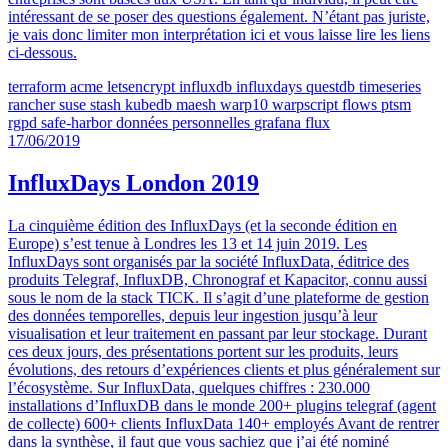
intéressant de se poser des questions également. N’étant pas juriste,
je vais donc limiter mon interprétation ici et vous laisse lire les liens
ci-dessous.
terraform
acme
letsencrypt
influxdb
influxdays
questdb
timeseries
rancher
suse
stash
kubedb
maesh
warp10
warpscript
flows
ptsm
rgpd
safe-harbor
données personnelles
grafana
flux
17/06/2019
InfluxDays London 2019
La cinquième édition des InfluxDays (et la seconde édition en
Europe) s’est tenue à Londres les 13 et 14 juin 2019. Les
InfluxDays sont organisés par la société InfluxData, éditrice des
produits Telegraf, InfluxDB, Chronograf et Kapacitor, connu aussi
sous le nom de la stack TICK. Il s’agit d’une plateforme de gestion
des données temporelles, depuis leur ingestion jusqu’à leur
visualisation et leur traitement en passant par leur stockage. Durant
ces deux jours, des présentations portent sur les produits, leurs
évolutions, des retours d’expériences clients et plus généralement sur
l’écosystème. Sur InfluxData, quelques chiffres : 230.000
installations d’InfluxDB dans le monde 200+ plugins telegraf (agent
de collecte) 600+ clients InfluxData 140+ employés Avant de rentrer
dans la synthèse, il faut que vous sachiez que j’ai été nominé