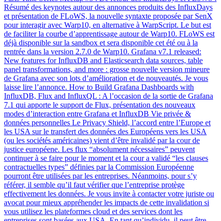
Résumé des keynotes autour des annonces produits des InfluxDays
et présentation de FLoWS, la nouvelle syntaxte proposée par SenX
pour interagir avec Warp10, en alternative à WarpScript. Le but est
de faciliter la courbe d’apprentissage autour de Warp10. FLoWS est
déjà disponible sur la sandbox et sera disponible cet été ou à la
rentrée dans la version 2.7.0 de Warp10. Grafana v7.1 released:
New features for InfluxDB and Elasticsearch data sources, table
panel transformations, and more : grosse nouvelle version mineure
de Grafana avec son lots d’amélioration et de nouveautés. Je vous
laisse lire l’annonce. How to Build Grafana Dashboards with
InfluxDB, Flux and InfluxQL : A l’occasion de la sortie de Grafana
7.1 qui apporte le support de Flux, présentation des nouveaux
modes d’interaction entre Grafana et InfluxDB Vie privée &
données personnelles Le Privacy Shield, l’accord entre l’Europe et
les USA sur le transfert des données des Européens vers les USA
(ou les sociétés américaines) vient d’être invalidé par la cour de
justice européene. Les flux “absolument nécessaires” peuvent
continuer à se faire pour le moment et la cour a validé “les clauses
contractuelles types” définies par la Commission Européenne
pourront être utilisées par les entreprises. Néanmoins, pour s’y
référer, il semble qu’il faut vérifier que l’entreprise protège
effectivement les données. Je vous invite à contacter votre juriste ou
avocat pour mieux appréhender les impacts de cette invalidation si
vous utilisez les plateformes cloud et des services dont les
entreprises sont basées aux USA. En tant qu’individu, il peut être