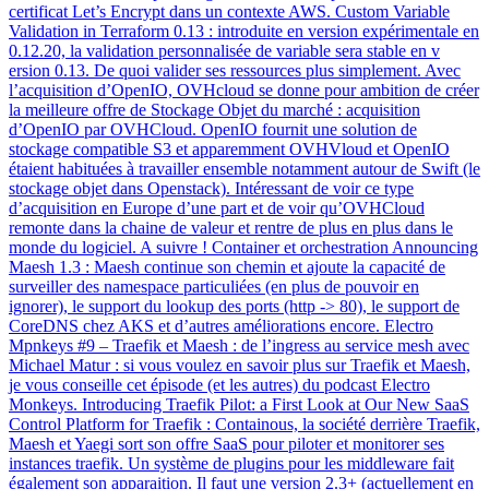
certificat Let’s Encrypt dans un contexte AWS. Custom Variable
Validation in Terraform 0.13 : introduite en version expérimentale en
0.12.20, la validation personnalisée de variable sera stable en v
ersion 0.13. De quoi valider ses ressources plus simplement. Avec
l’acquisition d’OpenIO, OVHcloud se donne pour ambition de créer
la meilleure offre de Stockage Objet du marché : acquisition
d’OpenIO par OVHCloud. OpenIO fournit une solution de
stockage compatible S3 et apparemment OVHVloud et OpenIO
étaient habituées à travailler ensemble notamment autour de Swift (le
stockage objet dans Openstack). Intéressant de voir ce type
d’acquisition en Europe d’une part et de voir qu’OVHCloud
remonte dans la chaine de valeur et rentre de plus en plus dans le
monde du logiciel. A suivre ! Container et orchestration Announcing
Maesh 1.3 : Maesh continue son chemin et ajoute la capacité de
surveiller des namespace particuliées (en plus de pouvoir en
ignorer), le support du lookup des ports (http -> 80), le support de
CoreDNS chez AKS et d’autres améliorations encore. Electro
Mpnkeys #9 – Traefik et Maesh : de l’ingress au service mesh avec
Michael Matur : si vous voulez en savoir plus sur Traefik et Maesh,
je vous conseille cet épisode (et les autres) du podcast Electro
Monkeys. Introducing Traefik Pilot: a First Look at Our New SaaS
Control Platform for Traefik : Containous, la société derrière Traefik,
Maesh et Yaegi sort son offre SaaS pour piloter et monitorer ses
instances traefik. Un système de plugins pour les middleware fait
également son apparaition. Il faut une version 2.3+ (actuellement en