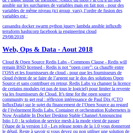
ansible sur les surcharges de variables mais en fait non - pour des
variables de même niveau (ici group_vars), l’ordre de fusion des
variables est :
cassandra
docker
swarm
python
jquery
lambda
ansible
influxdb
terraform
hashicorp
facebook
ia
engineering
cloud
29/08/2018
Web, Ops & Data - Aout 2018
Cloud & Open Source Redis Labs - Commons Clause - Redis will
remain BSD licensed - Redis is not “open core”: ça chauffe entre
l’OSS et les fournisseurs de cloud - pour que les fournisseurs de
cloud évitent de se faire de l’argent sur le dos des solutions Open
Source et sans contribuer en retour, Redis Labs va changer la licence
de certains modules (et pas de tous le logiciel) pour limiter la revente
via les fournisseurs de Cloud. It’s time for the open source
community to get real : réflexion intéressance de Paul Dix (CTO
InfluxData) sur le sujet du financement de l’Open Source au regard
de l’événement Redis Labs. Container et orchestration Kubernetes is
Now Available In Docker Desktop Stable Channel Announcing
Istio 1.0 : la solution de service mesh à la mode vient de passer
l’étape de la version 1.0 - Les release notes de la 1.0 vous donneront
le détail. Reste à savoir si vous devez ou non utiliser une solution de