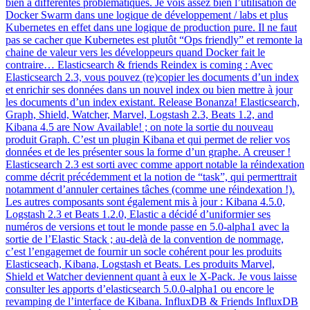
bien à différentes problématiques. Je vois assez bien l’utilisation de
Docker Swarm dans une logique de développement / labs et plus
Kubernetes en effet dans une logique de production pure. Il ne faut
pas se cacher que Kubernetes est plutôt “Ops friendly” et remonte la
chaine de valeur vers les développeurs quand Docker fait le
contraire… Elasticsearch & friends Reindex is coming : Avec
Elasticsearch 2.3, vous pouvez (re)copier les documents d’un index
et enrichir ses données dans un nouvel index ou bien mettre à jour
les documents d’un index existant. Release Bonanza! Elasticsearch,
Graph, Shield, Watcher, Marvel, Logstash 2.3, Beats 1.2, and
Kibana 4.5 are Now Available! ; on note la sortie du nouveau
produit Graph. C’est un plugin Kibana et qui permet de relier vos
données et de les présenter sous la forme d’un graphe. A creuser !
Elasticsearch 2.3 est sorti avec comme apport notable la réindexation
comme décrit précédemment et la notion de “task”, qui permerttrait
notamment d’annuler certaines tâches (comme une réindexation !).
Les autres composants sont également mis à jour : Kibana 4.5.0,
Logstash 2.3 et Beats 1.2.0, Elastic a décidé d’uniformier ses
numéros de versions et tout le monde passe en 5.0-alpha1 avec la
sortie de l’Elastic Stack ; au-delà de la convention de nommage,
c’est l’engagemet de fournir un socle cohérent pour les produits
Elasticseach, Kibana, Logstash et Beats. Les produits Marvel,
Shield et Watcher deviennent quant à eux le X-Pack. Je vous laisse
consulter les apports d’elasticsearch 5.0.0-alpha1 ou encore le
revamping de l’interface de Kibana. InfluxDB & Friends InfluxDB