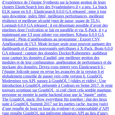
d’expérience de l’équipe Synthesio sur la bonne gestion de leurs
clusters ElasticSearch lors des Sysadmindays il y a peu. La Stack
ELK passe en 6.0 : Elasticsearch 6.0.0 GA released : mise à jour
sans downtime, index filtré, meilleures performances, meilleure
résilience et meilleure sécurité (mot de passe, usage de TLS).
Logstash 6.0.0 GA released : il est désormais possible d’avoir des
pipelines dont l’exécution se fait en parallèle et via X-Pack, il y a
maintenant une UI pour piloter vos pipelines. Kibana 6.0.0 GA
released : Plein d’améliorations au programme : Export CSV,
Amélioration de l’UI, Mode lecture seule pour pouvoir partager des
dashboards et d’autres nouveautés spécifiques à X-Pack. Beats 6.0.0
GA released : capture des données Docker/Kubernetes, auditbeat
pour captuer les données d’auditd, une meilleure gestion des
modules et de leur configuration, amélioration de performance et du
stockage des données. Devez-vous migrer vers Elasticsearch 6 :
l’équipe Jolicode passe en revue les avancées de la version 6 et
globalement conseille de passer vers cette version 6. GraphQL
Modernisez vos API, passez à GraphQL ! (slides et vidéo) : Une
introduction à GraphQL présentée à Codeurs en Seine 2017. Je reste
toujours sceptique sur GraphQL, si coté client cela semble magique,
personne ne montre la partie backend pour que la “magie” opère.
The GraphQL stack: How everything fits together : état des lieux
suite à GraphQL Summit 2017 sur les parties cache, tracing (suivi
d’une requête de bout en bout du système) et composabilité d’API
(une requête GraphQL qui intérogge plusieurs API au lieu d’une).