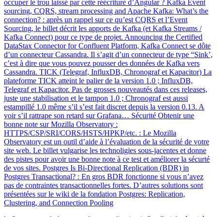
occuper le trou laissé par cette réécriture d’Angular ? Kafka Event
sourcing, CQRS, stream processing and Apache Kafka: What’s the
connection? : après un rappel sur ce qu’est CQRS et l’Event
Sourcing, le billet décrit les apports de Kafka (et Kafka Streams /
Kafka Connect) pour ce type de projet. Announcing the Certified
DataStax Connector for Confluent Platform, Kafka Connect se dôte
d’un connecteur Cassandra. Il s’agit d’un connecteur de type “Sink’,
c’est à dire que vous pouvez pousser des données de Kafka vers
Cassandra. TICK (Telegraf, InfluxDB, Chronograf et Kapacitor) La
plateforme TICK atteint le palier de la version 1.0 ; InfluxDB,
Telegraf et Kapacitor. Pas de grosses nouveautés dans ces releases,
juste une stabilisation et le tampon 1.0 ; Chronograf est aussi
estampillé 1.0 même s’il s’est fait discret depuis la version 0.13. A
voir s’il rattrape son retard sur Grafana… Sécurité Obtenir une
bonne note sur Mozilla Observatory :
HTTPS/CSP/SRI/CORS/HSTS/HPKP/etc. : Le Mozilla
Observatory est un outil d’aide à l’évaluation de la sécurité de votre
site web. Le billet vulgarise les technoligies sous-jacentes et donne
des pistes pour avoir une bonne note à ce test et améliorer la sécurté
de vos sites. Postgres Is Bi-Directional Replication (BDR) in
Postgres Transactional? : En gros BDR fonctionne si vous n’avez
pas de contraintes transactionnelles fortes. D’autres solutions sont
présentées sur le wiki de la fondation Postgres: Replication,
Clustering, and Connection Pooling