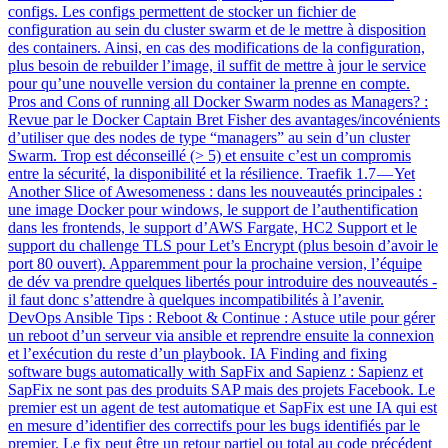
configs. Les configs permettent de stocker un fichier de
configuration au sein du cluster swarm et de le mettre à disposition
des containers. Ainsi, en cas des modifications de la configuration,
plus besoin de rebuilder l’image, il suffit de mettre à jour le service
pour qu’une nouvelle version du container la prenne en compte.
Pros and Cons of running all Docker Swarm nodes as Managers? :
Revue par le Docker Captain Bret Fisher des avantages/incovénients
d’utiliser que des nodes de type “managers” au sein d’un cluster
Swarm. Trop est déconseillé (> 5) et ensuite c’est un compromis
entre la sécurité, la disponibilité et la résilience. Traefik 1.7 — Yet
Another Slice of Awesomeness : dans les nouveautés principales :
une image Docker pour windows, le support de l’authentification
dans les frontends, le support d’AWS Fargate, HC2 Support et le
support du challenge TLS pour Let’s Encrypt (plus besoin d’avoir le
port 80 ouvert). Apparemment pour la prochaine version, l’équipe
de dév va prendre quelques libertés pour introduire des nouveautés -
il faut donc s’attendre à quelques incompatibilités à l’avenir.
DevOps Ansible Tips : Reboot & Continue : Astuce utile pour gérer
un reboot d’un serveur via ansible et reprendre ensuite la connexion
et l’exécution du reste d’un playbook. IA Finding and fixing
software bugs automatically with SapFix and Sapienz : Sapienz et
SapFix ne sont pas des produits SAP mais des projets Facebook. Le
premier est un agent de test automatique et SapFix est une IA qui est
en mesure d’identifier des correctifs pour les bugs identifiés par le
premier. Le fix peut être un retour partiel ou total au code précédent