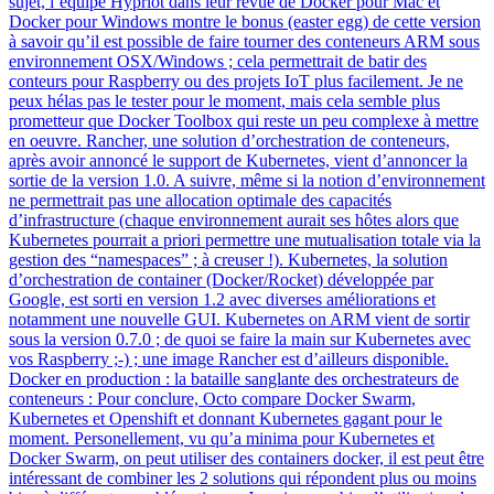
sujet, l’équipe Hypriot dans leur revue de Docker pour Mac et
Docker pour Windows montre le bonus (easter egg) de cette version
à savoir qu’il est possible de faire tourner des conteneurs ARM sous
environnement OSX/Windows ; cela permettrait de batir des
conteurs pour Raspberry ou des projets IoT plus facilement. Je ne
peux hélas pas le tester pour le moment, mais cela semble plus
prometteur que Docker Toolbox qui reste un peu complexe à mettre
en oeuvre. Rancher, une solution d’orchestration de conteneurs,
après avoir annoncé le support de Kubernetes, vient d’annoncer la
sortie de la version 1.0. A suivre, même si la notion d’environnement
ne permettrait pas une allocation optimale des capacités
d’infrastructure (chaque environnement aurait ses hôtes alors que
Kubernetes pourrait a priori permettre une mutualisation totale via la
gestion des “namespaces” ; à creuser !). Kubernetes, la solution
d’orchestration de container (Docker/Rocket) développée par
Google, est sorti en version 1.2 avec diverses améliorations et
notamment une nouvelle GUI. Kubernetes on ARM vient de sortir
sous la version 0.7.0 ; de quoi se faire la main sur Kubernetes avec
vos Raspberry ;-) ; une image Rancher est d’ailleurs disponible.
Docker en production : la bataille sanglante des orchestrateurs de
conteneurs : Pour conclure, Octo compare Docker Swarm,
Kubernetes et Openshift et donnant Kubernetes gagant pour le
moment. Personellement, vu qu’a minima pour Kubernetes et
Docker Swarm, on peut utiliser des containers docker, il est peut être
intéressant de combiner les 2 solutions qui répondent plus ou moins