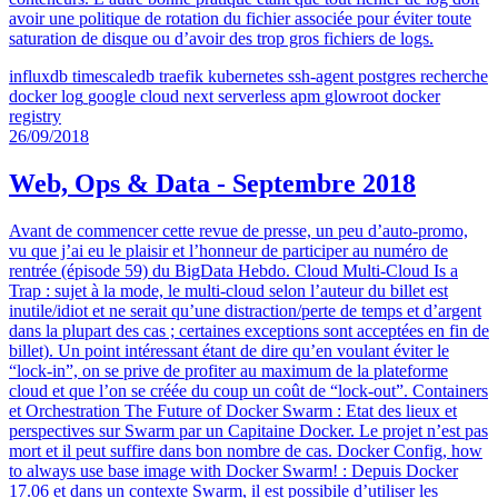
avoir une politique de rotation du fichier associée pour éviter toute
saturation de disque ou d’avoir des trop gros fichiers de logs.
influxdb
timescaledb
traefik
kubernetes
ssh-agent
postgres
recherche
docker
log
google cloud next
serverless
apm
glowroot
docker
registry
26/09/2018
Web, Ops & Data - Septembre 2018
Avant de commencer cette revue de presse, un peu d’auto-promo,
vu que j’ai eu le plaisir et l’honneur de participer au numéro de
rentrée (épisode 59) du BigData Hebdo. Cloud Multi-Cloud Is a
Trap : sujet à la mode, le multi-cloud selon l’auteur du billet est
inutile/idiot et ne serait qu’une distraction/perte de temps et d’argent
dans la plupart des cas ; certaines exceptions sont acceptées en fin de
billet). Un point intéressant étant de dire qu’en voulant éviter le
“lock-in”, on se prive de profiter au maximum de la plateforme
cloud et que l’on se créée du coup un coût de “lock-out”. Containers
et Orchestration The Future of Docker Swarm : Etat des lieux et
perspectives sur Swarm par un Capitaine Docker. Le projet n’est pas
mort et il peut suffire dans bon nombre de cas. Docker Config, how
to always use base image with Docker Swarm! : Depuis Docker
17.06 et dans un contexte Swarm, il est possibile d’utiliser les