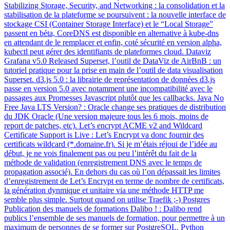
Stabilizing Storage, Security, and Networking : la consolidation et la
stabilisation de la plateforme se poursuivent : la nouvelle interface de
stockage CSI (Container Storage Interface) et le “Local Storage”
passent en béta, CoreDNS est disponible en alternative à kube-dns
en attendant de le remplacer et enfin, coté sécurité en version alpha,
kubectl peut gérer des identifiants de plateformes cloud. Dataviz
Grafana v5.0 Released Superset, l’outil de DataViz de AirBnB : un
tutoriel pratique pour la prise en main de l’outil de data visualisation
Superset. d3.js 5.0 : la librairie de représentation de données d3.js
passe en version 5.0 avec notamment une incompatibilité avec le
passages aux Promesses Javascript plutôt que les callbacks. Java No
Free Java LTS Version? : Oracle change ses pratiques de distribution
du JDK Oracle (Une version majeure tous les 6 mois, moins de
report de patches, etc). Let’s encrypt ACME v2 and Wildcard
Certificate Support is Live : Let’s Encrypt va donc fournir des
certificats wildcard (*.domaine.fr). Si je m’étais réjoui de l’idée au
début, je ne vois finalement pas ou peu l’intérêt du fait de la
méthode de validation (enregistrement DNS avec le temps de
propagation associé). En dehors du cas où l’on dépassait les limites
d’enregistrement de Let’s Encrypt en terme de nombre de certificats,
la génération dynmique et unitaire via une méthode HTTP me
semble plus simple. Surtout quand on utilise Traefik ;-) Postgres
Publication des manuels de formations Dalibo ! : Dalibo rend
publics l’ensemble de ses manuels de formation, pour permettre à un
maximum de personnes de se former sur PostgreSQL. Python