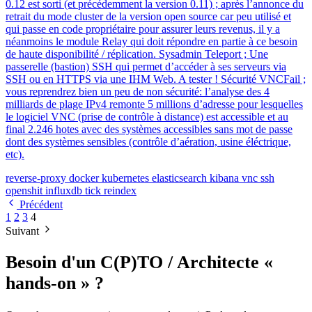
0.12 est sorti (et précédemment la version 0.11) ; après l’annonce du
retrait du mode cluster de la version open source car peu utilisé et
qui passe en code propriétaire pour assurer leurs revenus, il y a
néanmoins le module Relay qui doit répondre en partie à ce besoin
de haute disponibilité / réplication. Sysadmin Teleport ; Une
passerelle (bastion) SSH qui permet d’accéder à ses serveurs via
SSH ou en HTTPS via une IHM Web. A tester ! Sécurité VNCFail ;
vous reprendrez bien un peu de non sécurité: l’analyse des 4
milliards de plage IPv4 remonte 5 millions d’adresse pour lesquelles
le logiciel VNC (prise de contrôle à distance) est accessible et au
final 2.246 hotes avec des systèmes accessibles sans mot de passe
dont des systèmes sensibles (contrôle d’aération, usine éléctrique,
etc).
reverse-proxy
docker
kubernetes
elasticsearch
kibana
vnc
ssh
openshit
influxdb
tick
reindex
Précédent
1
2
3
4
Suivant
Besoin d'un C(P)TO / Architecte «
hands-on » ?