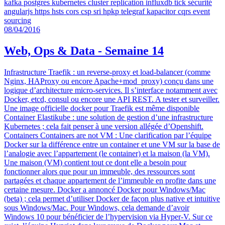
kafka
postgres
kubernetes
cluster
replication
influxdb
tick
sécurité
angularjs
https
hsts
cors
csp
sri
hpkp
telegraf
kapacitor
cqrs
event
sourcing
08/04/2016
Web, Ops & Data - Semaine 14
Infrastructure Traefik : un reverse-proxy et load-balancer (comme
Nginx, HAProxy ou encore Apache+mod_proxy) conçu dans une
logique d’architecture micro-services. Il s’interface notamment avec
Docker, etcd, consul ou encore une API REST. A tester et surveiller.
Une image officielle docker pour Traefik est même disponible
Container Elastikube : une solution de gestion d’une infrastructure
Kubernetes ; cela fait penser à une version allégée d’Openshift.
Containers Containers are not VM : Une clarification par l’équipe
Docker sur la différence entre un container et une VM sur la base de
l’analogie avec l’appartement (le container) et la maison (la VM).
Une maison (VM) contient tout ce dont elle a besoin pour
fonctionner alors que pour un immeuble, des ressources sont
partagées et chaque appartement de l’immeuble en profite dans une
certaine mesure. Docker a annoncé Docker pour Windows/Mac
(beta) ; cela permet d’utiliser Docker de façon plus native et intuitive
sous Windows/Mac. Pour Windows, cela demande d’avoir
Windows 10 pour bénéficier de l’hypervision via Hyper-V. Sur ce