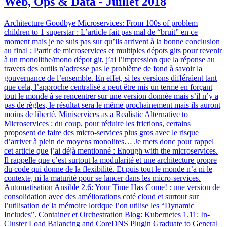
Web, Ops & Data - Juillet 2018
Architecture Goodbye Microservices: From 100s of problem
children to 1 superstar : L’article fait pas mal de “bruit” en ce
moment mais je ne suis pas sur qu’ils arrivent à la bonne conclusion
au final ; Partir de microservices et multiples dépots gits pour revenir
à un monolithe/mono dépot git, j’ai l’impression que la réponse au
travers des outils n’adresse pas le problème de fond à savoir la
gouvernance de l’ensemble. En effet, si les versions différaient tant
que cela, l’approche centralisé a peut être mis un terme en forçant
tout le monde à se rencentrer sur une version donnée mais s’il n’y a
pas de règles, le résultat sera le même prochainement mais ils auront
moins de liberté. Miniservices as a Realistic Alternative to
Microservices : du coup, pour réduire les frictions, certains
proposent de faire des micro-services plus gros avec le risque
d’arriver à plein de moyens monolites… Je mets donc pour rappel
cet article que j’ai déjà mentionné : Enough with the microservices.
Il rappelle que c’est surtout la modularité et une architecture propre
du code qui donne de la flexibilité. Et puis tout le monde n’a ni le
contexte, ni la maturité pour se lancer dans les micro-services.
Automatisation Ansible 2.6: Your Time Has Come! : une version de
consolidation avec des améliorations coté cloud et surtout sur
l’utilisation de la mémoire lordque l’on utilise les “Dynamic
Includes”. Container et Orchestration Blog: Kubernetes 1.11: In-
Cluster Load Balancing and CoreDNS Plugin Graduate to General