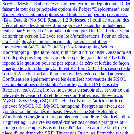
Service Mesh… Kubernetes : comment écrire un déploiemnt : Billet
faisant le tour des principales options de l’objet “Deployment” sous
Kubernetes. Certaines options sont toutefois un peu trop résumées.
(Big) Data & (No)SQL Reaper 1.2 Released : l’outil de gestion des
“réparations” des données d’un keyspace Cassandra, initialement
réalisé par Spotify et désormais maintenu par The Last Pickle, vient
de sortir en version 1.2 avec son lot d’améliorations. Pour un client,
il a été déployé, ce qui me permet de pouvoir contribuer
modestement (#472, #473, #474) Re-Bootstrapping Without
Bootstrapping : que faire lorsqu’un noeud d’un cluster Cassandra est
sorti depuis plus longtemps que le temps de grace défini ? Le billet
répond à la question pour ne pas repartir de zéro et le faire de façon
“marginale”. Introducing Confluent Platform 5.0 : à l’occasion de la
sortie d’Apache Kafka 2.0, une nouvelle version de la plateforme
Confluent sort également avec les dernières nouveautés de KSQL,
des améliorations coté stabilité/sécurité (Auth LDAP, Disaster
Recovery, etc). Allez lire les notes pour en savoir plus et voir ce qui
relève de la version 0SS et de la version Entreprise. Showdown:
MySQL 8 vs PostgreSQL 10 – Hacker Noon : l’article confirme
qu’avec MySQL 8.0, MySQL rattraperait Postgres au niveau des
grandes fonctionnalités de base. DevOps The Site Reliability
Workbook : Google sort un complément à son livre “Site Reliability
Engineering”. Le livre est sensé donner des conseils pratiques ou
partager des eemples issus de la réalité dans le cadre de la mise en
place d’une démarche SRE. Timeseries Querying Prometheus with