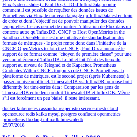
Flux (video - slides) : Paul Dix, CTO d’InfluxData, montre
comment il est possible de requêter des données issues de
Prometheus via Flux, le nouveau langage qu’InfluxData est en train
de créer et dont l’objectif est de pouvoir manipuler des données
temporelles. Ce cas permet de montrer l’utilisation de Flux dans un
contexte autre qu’InfluxDB. CNCF to Host OpenMetrics in the
Sandbox : OpenMetrics est une initiative de standardisation des
formats de métriques - le projet rentre donc dans l’initiative de la
CNCF. OpenMetrics to Join the CNCF ; Paul Dix a annoncé le
support de ce format comme “citoyen de première classe” pour une
version ultérieure d’InfluxDB. Le billet fait l’état des lieux du
support au niveau de Telegrad et de Kapacitor. Prometheus
Graduates Within CNCF : toujours coté CNCF, Prometheus, la
plateforme de métriques, est le second projet (après Kubernetes) à
passer au niveau officiel. TimescaleDB vs. InfluxDB: purpose built
differently for time-series data : Comparaison par les gens de
TimescaleDB entre leur produit TimescaleDB et InfluxDB. Même
s"il est forcément un peu biaisé, il reste intéressant.
docker
kubernetes
cassandra
reaper
istio
service-mesh
cloud
opensource
redis
kafka
mysql
postgres
confluent
openmetrics
prometheus
fluxlang
influxdb
timescaledb
25/07/2018