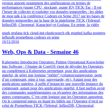
version apporte notamment des améliorations en termes de
performances (usage CPU, stockage, usage IO) TICK-Tac - Il est
l’heure de collecter et exploiter vos données temporelles : les slides
de mon talk à la conférence Codeurs en Seine 2017 sur les bases de
données temporelles sur la base de la plateforme TICK (Telegraf,
InfluxDB, Chrongraf, Kapacitor) et Grafana. En prime, la vidéo
spark
grafana
tick
cloud-init
elasticsearch
elk
graphql
kafka
postgres
influxdb
prometheus
codeurs en seine
16/11/2016
Web, Ops & Data - Semaine 46
Kubernetes Introducing Operators: Putting Operational Knowledge
into Software : l’équipe de CoreOS vient de dévoiler les Operators,
un complément à Kubernetes permettant, pour des applications
stateful, de gérer une logique “métier” (création/suppression, perte
d’un composant, mise à jour, sauvegarde, etc). Autant pour des
applications stateless, il suffit d’instancier une nouvelle instance du
composant, autant pour des applications stateful, il faut parfois avoir
des commandes supplémentaires ou récupérer des informations des
autres composants. C’est cette logique que les Operators apportent.
On le comprend mieux en lisant les billets sur l’Operator d’etcd ou
celui de Prometheus TICK (Telegraf, InfluxDB, Chronograf,