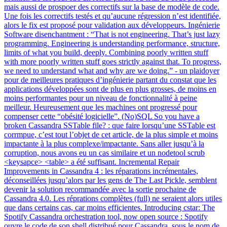
mais aussi de prospoer des correctifs sur la base de modèle de code.
Une fois les correctifs testés et qu’aucune régression n’est identifiée,
alors le fix est proposé pour validation aux développeurs. Ingénierie
Software disenchantment : “That is not engineering. That’s just lazy
programming. Engineering is understanding performance, structure,
limits of what you build, deeply. Combining poorly written stuff
with more poorly written stuff goes strictly against that. To progress,
we need to understand what and why are we doing.” - un plaidoyer
pour de meilleures pratiques d’ingénierie partant du constat que les
applications développées sont de plus en plus grosses, de moins en
moins performantes pour un niveau de fonctionnalité à peine
meilleur. Heureusement que les machines ont progressé pour
compenser cette “obésité logicielle”. (No)SQL So you have a
broken Cassandra SSTable file? : que faire lorsqu’une SSTable est
corrmpue, c’est tout l’objet de cet article, de la plus simple et moins
impactante à la plus complexe/impactante. Sans aller jusqu’à la
corruption, nous avons eu un cas similaire et un nodetool scrub
<keysapce> <table> a été suffisant. Incremental Repair
Improvements in Cassandra 4 : les réparations incrémentales,
déconseillées jusqu’alors par les gens de The Last Pickle, semblent
devenir la solution recommandée avec la sortie prochaine de
Cassandra 4.0. Les réprations complètes (full) ne seraient alors utiles
que dans certains cas, car moins efficientes. Introducing cstar: The
Spotify Cassandra orchestration tool, now open source : Spotify
ouvre le code de son shell distribué pour Cassandra, sous le nom de