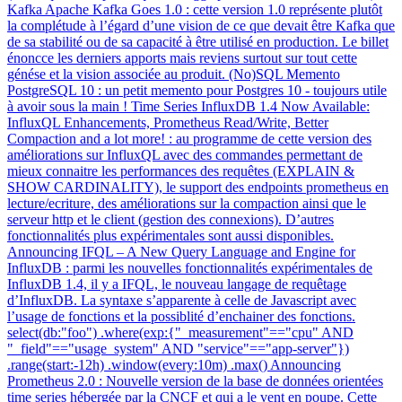
Kafka Apache Kafka Goes 1.0 : cette version 1.0 représente plutôt
la complétude à l’égard d’une vision de ce que devait être Kafka que
de sa stabilité ou de sa capacité à être utilisé en production. Le billet
énoncce les derniers apports mais reviens surtout sur tout cette
génése et la vision associée au produit. (No)SQL Memento
PostgreSQL 10 : un petit memento pour Postgres 10 - toujours utile
à avoir sous la main ! Time Series InfluxDB 1.4 Now Available:
InfluxQL Enhancements, Prometheus Read/Write, Better
Compaction and a lot more! : au programme de cette version des
améliorations sur InfluxQL avec des commandes permettant de
mieux connaitre les performances des requêtes (EXPLAIN &
SHOW CARDINALITY), le support des endpoints prometheus en
lecture/ecriture, des améliorations sur la compaction ainsi que le
serveur http et le client (gestion des connexions). D’autres
fonctionnalités plus expérimentales sont aussi disponibles.
Announcing IFQL – A New Query Language and Engine for
InfluxDB : parmi les nouvelles fonctionnalités expérimentales de
InfluxDB 1.4, il y a IFQL, le nouveau langage de requêtage
d’InfluxDB. La syntaxe s’apparente à celle de Javascript avec
l’usage de fonctions et la possiblité d’enchainer des fonctions.
select(db:"foo") .where(exp:{"_measurement"=="cpu" AND
"_field"=="usage_system" AND "service"=="app-server"})
.range(start:-12h) .window(every:10m) .max() Announcing
Prometheus 2.0 : Nouvelle version de la base de données orientées
time series hébergée par la CNCF et qui a le vent en poupe. Cette