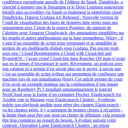
conférence européenne annulle de l’éditeur de Spark, Databricks, a
cherché à montrer que le Streaming et le Deep Learning sont/seront
bientôt plus accessibles via Spark et également la plateforme cloud
DataBricks. Dataviz Grafana 4.6 Released : Nouvelle version de
l’outil de visualisation des bases de données time series mais pas
uniquement avec l’ajout de la source Postgres, du support de
l’alerting pour Amazon Cloudwatch, des annotations simplifiées sur
les graphs et autres améliorations sur la base prometheus. Wizzy : il
s’agit d’un ensemble de script pour versionner et se simplifier la
gestion de ses dashboards réalisés sous Grafana. Pas encore testé,
sous peu ! Cloud Bootstrapping a Cloud with Cloud-Init and
HypriotOS : j’avais croisé Cloud-Init dans Rancher OS mais n’avais
pas eu le temps d’investiguer le sujet. Récemment, un podcast avec
son créateur m’a permis d’en savoir plus sur le projet, à savoir que
c’est un ensemble de script python qui permettent de configurer une
machine lors de son initialisation (boot). Cet article permet du coup
d’en avoir un exemple pratique par la configuration d’une image
pour un Raspberry Pi 3 installant automatiquement le logiciel
NextCloud sous la forme d’un container Docker. Elasticsearch An
Ansible role to Manage your Elasticsearch Clusters : Synthesio
publie son playbook ansible pour gérer des clusters Elasticsearch ;
vu les clusters gérés, il y a surement de bonnes choses à récupérer -
la limite étant peut être que pour un cluster de débutant, cela pourrait
être trop complexe au regard du besoin. A évaluer suivant votre
contexte. Operating Large Elasticsearch Clusters : un retour