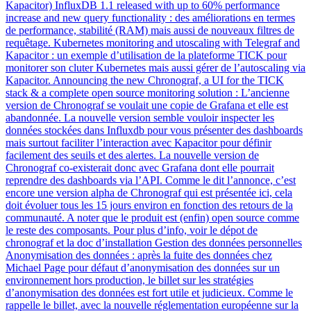
Kapacitor) InfluxDB 1.1 released with up to 60% performance
increase and new query functionality : des améliorations en termes
de performance, stabilité (RAM) mais aussi de nouveaux filtres de
requêtage. Kubernetes monitoring and utoscaling with Telegraf and
Kapacitor : un exemple d’utilisation de la plateforme TICK pour
monitorer son cluter Kubernetes mais aussi gérer de l’autoscaling via
Kapacitor. Announcing the new Chronograf, a UI for the TICK
stack & a complete open source monitoring solution : L’ancienne
version de Chronograf se voulait une copie de Grafana et elle est
abandonnée. La nouvelle version semble vouloir inspecter les
données stockées dans Influxdb pour vous présenter des dashboards
mais surtout faciliter l’interaction avec Kapacitor pour définir
facilement des seuils et des alertes. La nouvelle version de
Chronograf co-existerait donc avec Grafana dont elle pourrait
reprendre des dashboards via l’API. Comme le dit l’annonce, c’est
encore une version alpha de Chronograf qui est présentée ici, cela
doit évoluer tous les 15 jours environ en fonction des retours de la
communauté. A noter que le produit est (enfin) open source comme
le reste des composants. Pour plus d’info, voir le dépot de
chronograf et la doc d’installation Gestion des données personnelles
Anonymisation des données : après la fuite des données chez
Michael Page pour défaut d’anonymisation des données sur un
environnement hors production, le billet sur les stratégies
d’anonymisation des données est fort utile et judicieux. Comme le
rappelle le billet, avec la nouvelle réglementation européenne sur la