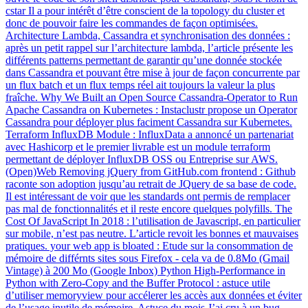
cstar Il a pour intérêt d’être conscient de la topology du cluster et
donc de pouvoir faire les commandes de façon optimisées.
Architecture Lambda, Cassandra et synchronisation des données :
après un petit rappel sur l’architecture lambda, l’article présente les
différents patterns permettant de garantir qu’une donnée stockée
dans Cassandra et pouvant être mise à jour de façon concurrente par
un flux batch et un flux temps réel ait toujours la valeur la plus
fraîche. Why We Built an Open Source Cassandra-Operator to Run
Apache Cassandra on Kubernetes : Instaclustr propose un Operator
Cassandra pour déployer plus faciment Cassandra sur Kubernetes.
Terraform InfluxDB Module : InfluxData a annoncé un partenariat
avec Hashicorp et le premier livrable est un module terraform
permettant de déployer InfluxDB OSS ou Entreprise sur AWS.
(Open)Web Removing jQuery from GitHub.com frontend : Github
raconte son adoption jusqu’au retrait de JQuery de sa base de code.
Il est intéressant de voir que les standards ont permis de remplacer
pas mal de fonctionnalités et il reste encore quelques polyfills. The
Cost Of JavaScript In 2018 : l’utilisation de Javascript, en particulier
sur mobile, n’est pas neutre. L’article revoit les bonnes et mauvaises
pratiques. your web app is bloated : Etude sur la consommation de
mémoire de différnts sites sous Firefox - cela va de 0.8Mo (Gmail
Vintage) à 200 Mo (Google Inbox) Python High-Performance in
Python with Zero-Copy and the Buffer Protocol : astuce utile
d’utiliser memoryview pour accélerer les accès aux données et éviter
de l’usage inutile de mémoire. Astuce du mois J’ai cru à un bug