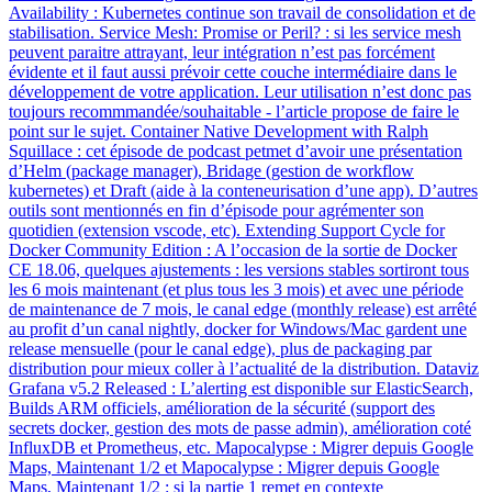
Availability : Kubernetes continue son travail de consolidation et de
stabilisation. Service Mesh: Promise or Peril? : si les service mesh
peuvent paraitre attrayant, leur intégration n’est pas forcément
évidente et il faut aussi prévoir cette couche intermédiaire dans le
développement de votre application. Leur utilisation n’est donc pas
toujours recommmandée/souhaitable - l’article propose de faire le
point sur le sujet. Container Native Development with Ralph
Squillace : cet épisode de podcast petmet d’avoir une présentation
d’Helm (package manager), Bridage (gestion de workflow
kubernetes) et Draft (aide à la conteneurisation d’une app). D’autres
outils sont mentionnés en fin d’épisode pour agrémenter son
quotidien (extension vscode, etc). Extending Support Cycle for
Docker Community Edition : A l’occasion de la sortie de Docker
CE 18.06, quelques ajustements : les versions stables sortiront tous
les 6 mois maintenant (et plus tous les 3 mois) et avec une période
de maintenance de 7 mois, le canal edge (monthly release) est arrêté
au profit d’un canal nightly, docker for Windows/Mac gardent une
release mensuelle (pour le canal edge), plus de packaging par
distribution pour mieux coller à l’actualité de la distribution. Dataviz
Grafana v5.2 Released : L’alerting est disponible sur ElasticSearch,
Builds ARM officiels, amélioration de la sécurité (support des
secrets docker, gestion des mots de passe admin), amélioration coté
InfluxDB et Prometheus, etc. Mapocalypse : Migrer depuis Google
Maps, Maintenant 1/2 et Mapocalypse : Migrer depuis Google
Maps, Maintenant 1/2 : si la partie 1 remet en contexte