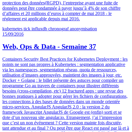
protection des données(RGPD), l’entreprise ayant une fuite de
données peut être condamnée à payer jusqu’à 4% de son chiffre
d’affaires et 20 millions d’euros à compter de mai 2018 - le
réglement est applicable depuis mai 2016.
kubernetes
tick
influxdb
chronograf
anonymisation
15/09/2016
Web, Ops & Data - Semaine 37
Containers Security Best Practices for Kubernetes Deployment : les
points ne sont pas propres à Kubernetes : segmentation applicative
via les namespaces, segmentation réseau, quota de ressources,
utilisation d’images approuvées, maintient des images à jour, etc.
Docker + Golang : le billet présente des astuces pour compiler un
programme Go au travers de containers pour illustrer différents
besoins (cross-compilation, etc) 12 fractured apps : une revue des
bonnes pratiques à adopter pour gérer les fichiers de configurations,
les connections à des bases de données dans un monde orientée
micro-services. AngularJS AngularJS 2.0 : la version 2 du
framework Javascript AngularJS de Google est (enfin) sorti et se
dote d’un nouveau site angular.io. Etrangement, j’ai l’impression
que c’est un non événement ? Cette version mainte fois discutée,
tant attendue et au final ? Ou peut être que React est passé par là et à