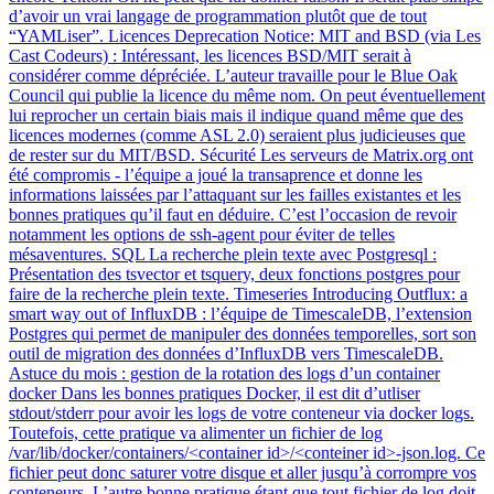
d’avoir un vrai langage de programmation plutôt que de tout
“YAMLiser”. Licences Deprecation Notice: MIT and BSD (via Les
Cast Codeurs) : Intéressant, les licences BSD/MIT serait à
considérer comme dépréciée. L’auteur travaille pour le Blue Oak
Council qui publie la licence du même nom. On peut éventuellement
lui reprocher un certain biais mais il indique quand même que des
licences modernes (comme ASL 2.0) seraient plus judicieuses que
de rester sur du MIT/BSD. Sécurité Les serveurs de Matrix.org ont
été compromis - l’équipe a joué la transaprence et donne les
informations laissées par l’attaquant sur les failles existantes et les
bonnes pratiques qu’il faut en déduire. C’est l’occasion de revoir
notamment les options de ssh-agent pour éviter de telles
mésaventures. SQL La recherche plein texte avec Postgresql :
Présentation des tsvector et tsquery, deux fonctions postgres pour
faire de la recherche plein texte. Timeseries Introducing Outflux: a
smart way out of InfluxDB : l’équipe de TimescaleDB, l’extension
Postgres qui permet de manipuler des données temporelles, sort son
outil de migration des données d’InfluxDB vers TimescaleDB.
Astuce du mois : gestion de la rotation des logs d’un container
docker Dans les bonnes pratiques Docker, il est dit d’utliser
stdout/stderr pour avoir les logs de votre conteneur via docker logs.
Toutefois, cette pratique va alimenter un fichier de log
/var/lib/docker/containers/<container id>/<conteiner id>-json.log. Ce
fichier peut donc saturer votre disque et aller jusqu’à corrompre vos
conteneurs. L’autre bonne pratique étant que tout fichier de log doit