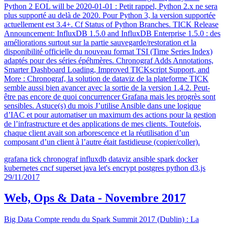
Python 2 EOL will be 2020-01-01 : Petit rappel, Python 2.x ne sera
plus supporté au delà de 2020. Pour Python 3, la version supportée
actuellement est 3.4+. Cf Status of Python Branches. TICK Release
Announcement: InfluxDB 1.5.0 and InfluxDB Enterprise 1.5.0 : des
améliorations surtout sur la partie sauvegarde/restoration et la
disponibilité officielle du nouveau format TSI (Time Series Index)
adaptés pour des séries épéhmères. Chronograf Adds Annotations,
Smarter Dashboard Loading, Improved TICKscript Support, and
More : Chronograf, la solution de dataviz de la plateforme TICK
semble aussi bien avancer avec la sortie de la version 1.4.2. Peut-
être pas encore de quoi concurrencer Grafana mais les progrès sont
sensibles. Astuce(s) du mois J’utilise Ansible dans une logique
d’IAC et pour automatiser un maximum des actions pour la gestion
de l’infrastructure et des applications de mes clients. Toutefois,
chaque client avait son arborescence et la réutilisation d’un
composant d’un client à l’autre était fastidieuse (copier/coller).
grafana
tick
chronograf
influxdb
dataviz
ansible
spark
docker
kubernetes
cncf
superset
java
let's encrypt
postgres
python
d3.js
29/11/2017
Web, Ops & Data - Novembre 2017
Big Data Compte rendu du Spark Summit 2017 (Dublin) : La