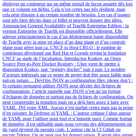
déployer un conteneur sur un même noeud de façon assurée dès lors
que ce volume est défini. Cela n’est certes pas très résilient, mais
cela peut réponre à un certain nombre de besoins. Les cas d’usages
sont très bien décrits dans ce billet et peuvent donner des idées.
Announcing General Availability of Traefik Enterprise Edition : la
version Entreprise de Traefik est disponible officiellement. Elle
adresse principalement le cas d’un déploiement haute disponibilité
de Traefik avec la mise en place d’un data plane et d’un controle
plane pour gérer tout ça. CNCF to Host CRI-O : le runtime de
conteneurs développé par Red Hat et Google rejoint la fondation
CNCF au stade de l’incubation. Introducing Kraken, an Open
Source Peer-to-Peer Docker Registry : Uber vient de mettre à
disposition Kraken, une “registry docker” pair à pair. Le nombre
d’acteurs intéressés par ce genre de projet doit être assez faible mais
sait-on jamais… DevOps JSON as configuration files: please don’t :
Si certains pensaient utiliser JSON pour décrire des fichiers de
configurations, l’article rappelle que JSON n’est qu’un format
d’échange de données et surtout pas de fichiers de configuration. On
peut comprendre la tentation mais on a déjà bien assez à faire avec
YAML, INI voire XML. Aucun n’est parfait certes mais pas la peine
d’en rajouter. In Defense of YAML : L’auteur critique l’abus autour
de YAML pour l’utiliser pour tout et n’importe quoi. Comme format
de données, il est utilisable mais nous voyons des détournements où
du yaml devient du pseudo code. L’auteur cite la CI Gitlab ou
encore Tekton. On ne peut que lui donner raison. Il serait plus simpe