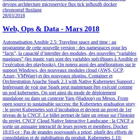
devops
architecture
microservice
flux
tick
influxdb
docker
chronograf
fluxlang
28/03/2018
Web, Ops & Data - Mars 2018
Automatisation Ansible 2.5: Traveling space and time : au
programme de cette nouvelle version : des namespaces pour les
“facts”, la capacité d’interdire des modules, des nouvelles “variables
magiques” (les magic vars sont des variables spécifiques à Ansible et
l’exécution des playbooks). On notera aussi des améliorations sur le
support Windows, des nouveaux modules cloud (AWS, GCP,
Azure, VMWare) et des nouveaux plugins. Container et
Orchrestration Apache Spark 2.3 with Native Kubernetes Support :
Intéressant de voir que Spark peut maintenant être exécuté comme
un pod kubernetes. On sort ainsi du mode de déploiement
standalone ou dans un contexte Yarn (Hadoop) ou Mesos. From
open source to sustainable success: the Kubernetes graduation story
: le projet Kubernetes sort d’incubation et devient un projet de 1er
niveau de la CNCF. Le billet permet de faire un retour sur l’histoire
du projet. CNCF Cloud Native Interactive Landscape : la CNCF a
sortie un annuaire interactif de leurs projets et membres. Docker
18.03-ce : Pas de grandes nouveautés a priori, plutôt des efforts de
consolidation et de stabilisation du produit. Kubernetes 1.10: