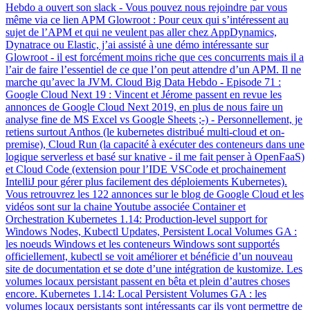
Hebdo a ouvert son slack - Vous pouvez nous rejoindre par vous
même via ce lien APM Glowroot : Pour ceux qui s’intéressent au
sujet de l’APM et qui ne veulent pas aller chez AppDynamics,
Dynatrace ou Elastic, j’ai assisté à une démo intéressante sur
Glowroot - il est forcément moins riche que ces concurrents mais il a
l’air de faire l’essentiel de ce que l’on peut attendre d’un APM. Il ne
marche qu’avec la JVM. Cloud Big Data Hebdo - Episode 71 :
Google Cloud Next 19 : Vincent et Jérome passent en revue les
annonces de Google Cloud Next 2019, en plus de nous faire un
analyse fine de MS Excel vs Google Sheets ;-) - Personnellement, je
retiens surtout Anthos (le kubernetes distribué multi-cloud et on-
premise), Cloud Run (la capacité à exécuter des conteneurs dans une
logique serverless et basé sur knative - il me fait penser à OpenFaaS)
et Cloud Code (extension pour l’IDE VSCode et prochainement
IntelliJ pour gérer plus facilement des déploiements Kubernetes).
Vous retrouvrez les 122 annonces sur le blog de Google Cloud et les
vidéos sont sur la chaine Youtube associée Container et
Orchestration Kubernetes 1.14: Production-level support for
Windows Nodes, Kubectl Updates, Persistent Local Volumes GA :
les noeuds Windows et les conteneurs Windows sont supportés
officiellement, kubectl se voit améliorer et bénéficie d’un nouveau
site de documentation et se dote d’une intégration de kustomize. Les
volumes locaux persistant passent en bêta et plein d’autres choses
encore. Kubernetes 1.14: Local Persistent Volumes GA : les
volumes locaux persistants sont intéressants car ils vont permettre de