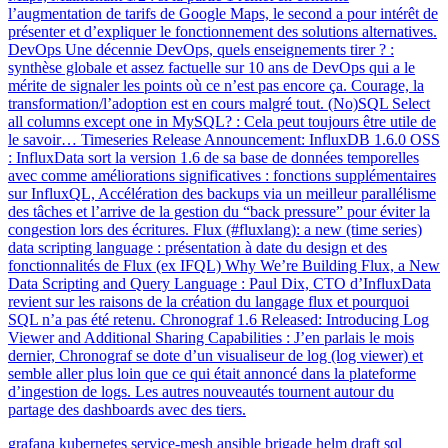
l’augmentation de tarifs de Google Maps, le second a pour intérêt de
présenter et d’expliquer le fonctionnement des solutions alternatives.
DevOps Une décennie DevOps, quels enseignements tirer ? :
synthèse globale et assez factuelle sur 10 ans de DevOps qui a le
mérite de signaler les points où ce n’est pas encore ça. Courage, la
transformation/l’adoption est en cours malgré tout. (No)SQL Select
all columns except one in MySQL? : Cela peut toujours être utile de
le savoir… Timeseries Release Announcement: InfluxDB 1.6.0 OSS
: InfluxData sort la version 1.6 de sa base de données temporelles
avec comme améliorations significatives : fonctions supplémentaires
sur InfluxQL, Accélération des backups via un meilleur parallélisme
des tâches et l’arrive de la gestion du “back pressure” pour éviter la
congestion lors des écritures. Flux (#fluxlang): a new (time series)
data scripting language : présentation à date du design et des
fonctionnalités de Flux (ex IFQL) Why We’re Building Flux, a New
Data Scripting and Query Language : Paul Dix, CTO d’InfluxData
revient sur les raisons de la création du langage flux et pourquoi
SQL n’a pas été retenu. Chronograf 1.6 Released: Introducing Log
Viewer and Additional Sharing Capabilities : J’en parlais le mois
dernier, Chronograf se dote d’un visualiseur de log (log viewer) et
semble aller plus loin que ce qui était annoncé dans la plateforme
d’ingestion de logs. Les autres nouveautés tournent autour du
partage des dashboards avec des tiers.
grafana
kubernetes
service-mesh
ansible
brigade
helm
draft
sql