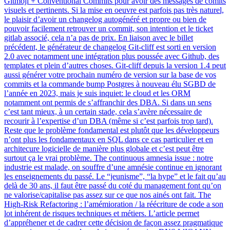
Gitmoji + Conventional Commits pour avoir des messages de comits
visuels et pertinents. Si la mise en oeuvre est parfois pas très naturel,
le plaisir d’avoir un changelog autogénéré et propre ou bien de
pouvoir facilement retrouver un commit, son intention et le ticket
gitlab associé, cela n’a pas de prix. En liaison avec le billet
précédent, le générateur de changelog Git-cliff est sorti en version
2.0 avec notamment une intégration plus poussée avec Github, des
templates et plein d’autres choses. Git-cliff depuis la version 1.4 peut
aussi générer votre prochain numéro de version sur la base de vos
commits et la commande bump Postgres à nouveau élu SGBD de
l’année en 2023, mais je suis inquiet: le cloud et les ORM
notamment ont permis de s’affranchir des DBA. Si dans un sens
c’est tant mieux, à un certain stade, cela s’avère nécessaire de
recourir à l’expertise d’un DBA (même si c’est parfois trop tard).
Reste que le problème fondamental est plutôt que les développeurs
n’ont plus les fondamentaux en SQL dans ce cas particulier et en
architecure logicielle de manière plus globale et c’est peut être
surtout ça le vrai problème. The continuous amnesia issue : notre
industrie est malade, on souffre d’une amnésie continue en ignorant
les enseignements du passé. Le “jeunisme”, “la hype” et le fait qu’au
delà de 30 ans, il faut être passé du coté du management font qu’on
ne valorise/capitalise pas assez sur ce que nos ainés ont fait. The
High-Risk Refactoring : l’amémioration / la réécriture de code a son
lot inhérent de risques techniques et métiers. L’article permet
d’appréhener et de cadrer cette décision de façon assez pragmatique