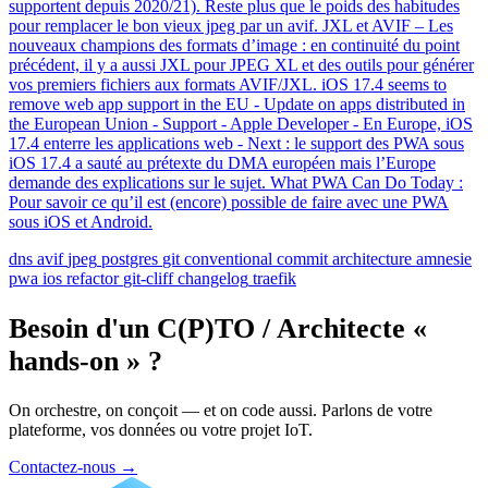
supportent depuis 2020/21). Reste plus que le poids des habitudes
pour remplacer le bon vieux jpeg par un avif. JXL et AVIF – Les
nouveaux champions des formats d’image : en continuité du point
précédent, il y a aussi JXL pour JPEG XL et des outils pour générer
vos premiers fichiers aux formats AVIF/JXL. iOS 17.4 seems to
remove web app support in the EU - Update on apps distributed in
the European Union - Support - Apple Developer - En Europe, iOS
17.4 enterre les applications web - Next : le support des PWA sous
iOS 17.4 a sauté au prétexte du DMA européen mais l’Europe
demande des explications sur le sujet. What PWA Can Do Today :
Pour savoir ce qu’il est (encore) possible de faire avec une PWA
sous iOS et Android.
dns
avif
jpeg
postgres
git
conventional commit
architecture
amnesie
pwa
ios
refactor
git-cliff
changelog
traefik
Besoin d'un C(P)TO / Architecte «
hands-on » ?
On orchestre, on conçoit — et on code aussi. Parlons de votre
plateforme, vos données ou votre projet IoT.
Contactez-nous
→