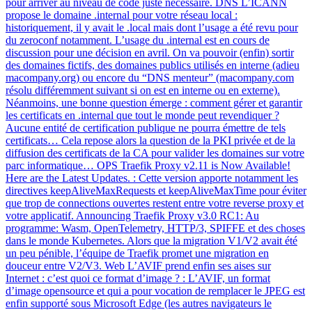
pour arriver au niveau de code juste nécessaire. DNS L’ICANN
propose le domaine .internal pour votre réseau local :
historiquement, il y avait le .local mais dont l’usage a été revu pour
du zeroconf notamment. L’usage du .internal est en cours de
discussion pour une décision en avril. On va pouvoir (enfin) sortir
des domaines fictifs, des domaines publics utilisés en interne (adieu
macompany.org) ou encore du “DNS menteur” (macompany.com
résolu différemment suivant si on est en interne ou en externe).
Néanmoins, une bonne question émerge : comment gérer et garantir
les certificats en .internal que tout le monde peut revendiquer ?
Aucune entité de certification publique ne pourra émettre de tels
certificats… Cela repose alors la question de la PKI privée et de la
diffusion des certificats de la CA pour valider les domaines sur votre
parc informatique… OPS Traefik Proxy v2.11 is Now Available!
Here are the Latest Updates. : Cette version apporte notamment les
directives keepAliveMaxRequests et keepAliveMaxTime pour éviter
que trop de connections ouvertes restent entre votre reverse proxy et
votre applicatif. Announcing Traefik Proxy v3.0 RC1: Au
programme: Wasm, OpenTelemetry, HTTP/3, SPIFFE et des choses
dans le monde Kubernetes. Alors que la migration V1/V2 avait été
un peu pénible, l’équipe de Traefik promet une migration en
douceur entre V2/V3. Web L’AVIF prend enfin ses aises sur
Internet : c’est quoi ce format d’image ? : L’AVIF, un format
d’image opensource et qui a pour vocation de remplacer le JPEG est
enfin supporté sous Microsoft Edge (les autres navigateurs le