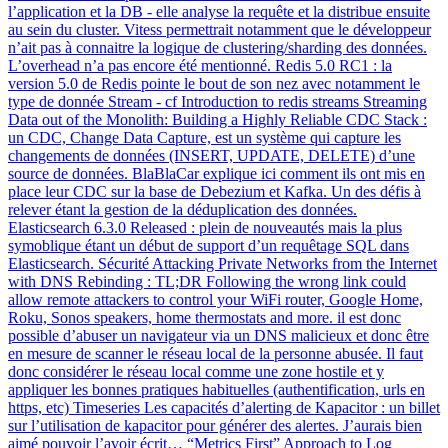
l’application et la DB - elle analyse la requête et la distribue ensuite
au sein du cluster. Vitess permettrait notamment que le développeur
n’ait pas à connaitre la logique de clustering/sharding des données.
L’overhead n’a pas encore été mentionné. Redis 5.0 RC1 : la
version 5.0 de Redis pointe le bout de son nez avec notamment le
type de donnée Stream - cf Introduction to redis streams Streaming
Data out of the Monolith: Building a Highly Reliable CDC Stack :
un CDC, Change Data Capture, est un système qui capture les
changements de données (INSERT, UPDATE, DELETE) d’une
source de données. BlaBlaCar explique ici comment ils ont mis en
place leur CDC sur la base de Debezium et Kafka. Un des défis à
relever étant la gestion de la déduplication des données.
Elasticsearch 6.3.0 Released : plein de nouveautés mais la plus
symoblique étant un début de support d’un requêtage SQL dans
Elasticsearch. Sécurité Attacking Private Networks from the Internet
with DNS Rebinding : TL;DR Following the wrong link could
allow remote attackers to control your WiFi router, Google Home,
Roku, Sonos speakers, home thermostats and more. il est donc
possible d’abuser un navigateur via un DNS malicieux et donc être
en mesure de scanner le réseau local de la personne abusée. Il faut
donc considérer le réseau local comme une zone hostile et y
appliquer les bonnes pratiques habituelles (authentification, urls en
https, etc) Timeseries Les capacités d’alerting de Kapacitor : un billet
sur l’utilisation de kapacitor pour générer des alertes. J’aurais bien
aimé pouvoir l’avoir écrit… “Metrics First” Approach to Log