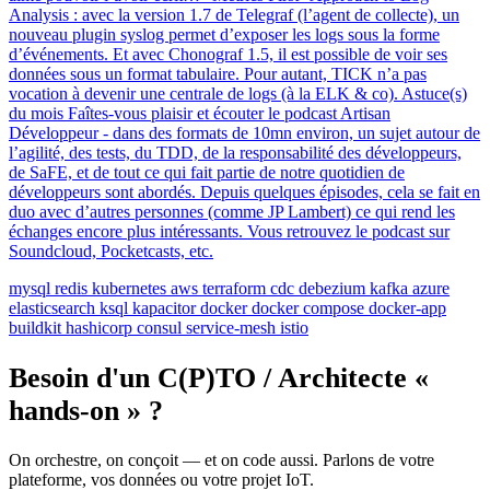
Analysis : avec la version 1.7 de Telegraf (l’agent de collecte), un
nouveau plugin syslog permet d’exposer les logs sous la forme
d’événements. Et avec Chonograf 1.5, il est possible de voir ses
données sous un format tabulaire. Pour autant, TICK n’a pas
vocation à devenir une centrale de logs (à la ELK & co). Astuce(s)
du mois Faîtes-vous plaisir et écouter le podcast Artisan
Développeur - dans des formats de 10mn environ, un sujet autour de
l’agilité, des tests, du TDD, de la responsabilité des développeurs,
de SaFE, et de tout ce qui fait partie de notre quotidien de
développeurs sont abordés. Depuis quelques épisodes, cela se fait en
duo avec d’autres personnes (comme JP Lambert) ce qui rend les
échanges encore plus intéressants. Vous retrouvez le podcast sur
Soundcloud, Pocketcasts, etc.
mysql
redis
kubernetes
aws
terraform
cdc
debezium
kafka
azure
elasticsearch
ksql
kapacitor
docker
docker compose
docker-app
buildkit
hashicorp
consul
service-mesh
istio
Besoin d'un C(P)TO / Architecte «
hands-on » ?
On orchestre, on conçoit — et on code aussi. Parlons de votre
plateforme, vos données ou votre projet IoT.