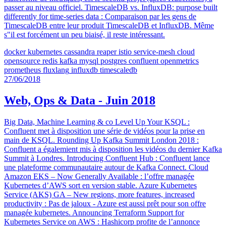
passer au niveau officiel. TimescaleDB vs. InfluxDB: purpose built
differently for time-series data : Comparaison par les gens de
TimescaleDB entre leur produit TimescaleDB et InfluxDB. Même
s"il est forcément un peu biaisé, il reste intéressant.
docker
kubernetes
cassandra
reaper
istio
service-mesh
cloud
opensource
redis
kafka
mysql
postgres
confluent
openmetrics
prometheus
fluxlang
influxdb
timescaledb
27/06/2018
Web, Ops & Data - Juin 2018
Big Data, Machine Learning & co Level Up Your KSQL :
Confluent met à disposition une série de vidéos pour la prise en
main de KSQL. Rounding Up Kafka Summit London 2018 :
Confluent a égalemient mis à disposition les vidéos du dernier Kafka
Summit à Londres. Introducing Confluent Hub : Confluent lance
une plateforme communautaire autour de Kafka Connect. Cloud
Amazon EKS – Now Generally Available : l’offre managée
Kubernetes d’AWS sort en version stable. Azure Kubernetes
Service (AKS) GA – New regions, more features, increased
productivity : Pas de jaloux - Azure est aussi prêt pour son offre
managée kubernetes. Announcing Terraform Support for
Kubernetes Service on AWS : Hashicorp profite de l’annonce