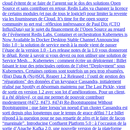
cloud évitent de se faire de l’argent sur le dos des solutions Open
Source et sans contribuer en retour, Redis Labs va changer la licence
de certains modules (et pas de tous le logiciel) pour limiter la revente
via les fournisseurs de Cloud. It’s time for the open source
community to get real : réflexion intéressance de Paul Dix (CTO
InfluxData) sur le sujet du financement de l’Open Source au regard
de l’événement Redis Labs. Container et orchestration Kubernetes is
Now Available In Docker Desktop Stable Channel Announcing
Istio 1.0 : la solution de service mesh à la mode vient de passer
l’étape de la version 1.0 - Les release notes de la 1.0 vous donneront
le détail. Reste à savoir si vous devez ou non utiliser une solution de
Service Mesh… Kubernetes : comment écrire un déploiemnt : Billet
faisant le tour des principales options de l’objet “Deployment” sous
Kubernetes. Certaines options sont toutefois un peu trop résumées.
(Big) Data & (No)SQL Reaper 1.2 Released : l’outil de gestion des
“réparations” des données d’un keyspace Cassandra, initialement
réalisé par Spotify et désormais maintenu par The Last Pickle, vient
de sortir en version 1.2 avec son lot d’améliorations. Pour un client,
il a été déployé, ce qui me permet de pouvoir contribuer
modestement (#472, #473, #474) Re-Bootstrapping Without
Bootstrapping : que faire lorsqu’un noeud d’un cluster Cassandra est
sorti depuis plus longtemps que le temps de grace défini ? Le billet
répond à la question pour ne pas repartir de zéro et le faire de façon
“marginale”. Introducing Confluent Platform 5.0 : à l’occasion de la
sortie d’Apache Kafka 2.0, une nouvelle version de la plateforme