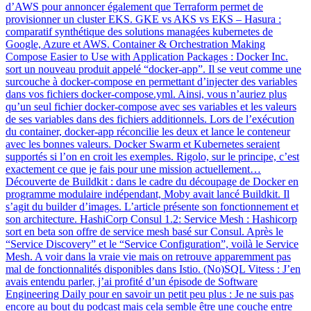
d’AWS pour annoncer également que Terraform permet de
provisionner un cluster EKS. GKE vs AKS vs EKS – Hasura :
comparatif synthétique des solutions managées kubernetes de
Google, Azure et AWS. Container & Orchestration Making
Compose Easier to Use with Application Packages : Docker Inc.
sort un nouveau produit appelé “docker-app”. Il se veut comme une
surcouche à docker-compose en permettant d’injecter des variables
dans vos fichiers docker-compose.yml. Ainsi, vous n’auriez plus
qu’un seul fichier docker-compose avec ses variables et les valeurs
de ses variables dans des fichiers additionnels. Lors de l’exécution
du container, docker-app réconcilie les deux et lance le conteneur
avec les bonnes valeurs. Docker Swarm et Kubernetes seraient
supportés si l’on en croit les exemples. Rigolo, sur le principe, c’est
exactement ce que je fais pour une mission actuellement…
Découverte de Buildkit : dans le cadre du découpage de Docker en
programme modulaire indépendant, Moby avait lancé Buildkit. Il
s’agit du builder d’images. L’article présente son fonctionnement et
son architecture. HashiCorp Consul 1.2: Service Mesh : Hashicorp
sort en beta son offre de service mesh basé sur Consul. Après le
“Service Discovery” et le “Service Configuration”, voilà le Service
Mesh. A voir dans la vraie vie mais on retrouve apparemment pas
mal de fonctionnalités disponibles dans Istio. (No)SQL Vitess : J’en
avais entendu parler, j’ai profité d’un épisode de Software
Engineering Daily pour en savoir un petit peu plus : Je ne suis pas
encore au bout du podcast mais cela semble être une couche entre