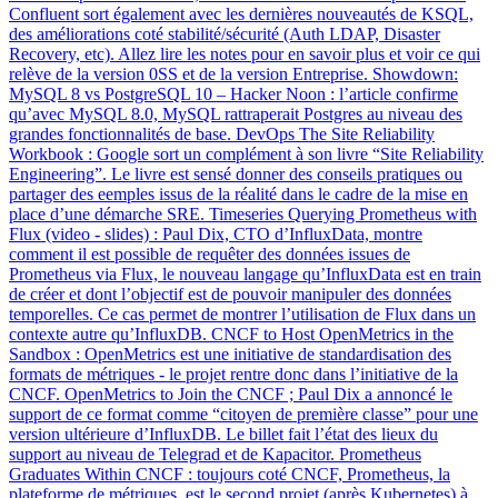
Confluent sort également avec les dernières nouveautés de KSQL,
des améliorations coté stabilité/sécurité (Auth LDAP, Disaster
Recovery, etc). Allez lire les notes pour en savoir plus et voir ce qui
relève de la version 0SS et de la version Entreprise. Showdown:
MySQL 8 vs PostgreSQL 10 – Hacker Noon : l’article confirme
qu’avec MySQL 8.0, MySQL rattraperait Postgres au niveau des
grandes fonctionnalités de base. DevOps The Site Reliability
Workbook : Google sort un complément à son livre “Site Reliability
Engineering”. Le livre est sensé donner des conseils pratiques ou
partager des eemples issus de la réalité dans le cadre de la mise en
place d’une démarche SRE. Timeseries Querying Prometheus with
Flux (video - slides) : Paul Dix, CTO d’InfluxData, montre
comment il est possible de requêter des données issues de
Prometheus via Flux, le nouveau langage qu’InfluxData est en train
de créer et dont l’objectif est de pouvoir manipuler des données
temporelles. Ce cas permet de montrer l’utilisation de Flux dans un
contexte autre qu’InfluxDB. CNCF to Host OpenMetrics in the
Sandbox : OpenMetrics est une initiative de standardisation des
formats de métriques - le projet rentre donc dans l’initiative de la
CNCF. OpenMetrics to Join the CNCF ; Paul Dix a annoncé le
support de ce format comme “citoyen de première classe” pour une
version ultérieure d’InfluxDB. Le billet fait l’état des lieux du
support au niveau de Telegrad et de Kapacitor. Prometheus
Graduates Within CNCF : toujours coté CNCF, Prometheus, la
plateforme de métriques, est le second projet (après Kubernetes) à