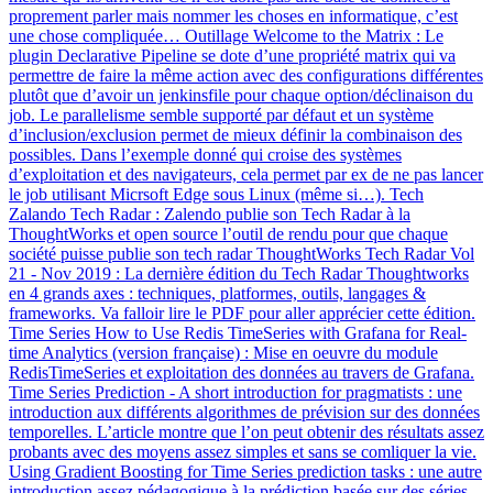
proprement parler mais nommer les choses en informatique, c’est
une chose compliquée… Outillage Welcome to the Matrix : Le
plugin Declarative Pipeline se dote d’une propriété matrix qui va
permettre de faire la même action avec des configurations différentes
plutôt que d’avoir un jenkinsfile pour chaque option/déclinaison du
job. Le parallelisme semble supporté par défaut et un système
d’inclusion/exclusion permet de mieux définir la combinaison des
possibles. Dans l’exemple donné qui croise des systèmes
d’exploitation et des navigateurs, cela permet par ex de ne pas lancer
le job utilisant Micrsoft Edge sous Linux (même si…). Tech
Zalando Tech Radar : Zalendo publie son Tech Radar à la
ThoughtWorks et open source l’outil de rendu pour que chaque
société puisse publie son tech radar ThoughtWorks Tech Radar Vol
21 - Nov 2019 : La dernière édition du Tech Radar Thoughtworks
en 4 grands axes : techniques, platformes, outils, langages &
frameworks. Va falloir lire le PDF pour aller apprécier cette édition.
Time Series How to Use Redis TimeSeries with Grafana for Real-
time Analytics (version française) : Mise en oeuvre du module
RedisTimeSeries et exploitation des données au travers de Grafana.
Time Series Prediction - A short introduction for pragmatists : une
introduction aux différents algorithmes de prévision sur des données
temporelles. L’article montre que l’on peut obtenir des résultats assez
probants avec des moyens assez simples et sans se comliquer la vie.
Using Gradient Boosting for Time Series prediction tasks : une autre
introduction assez pédagogique à la prédiction basée sur des séries