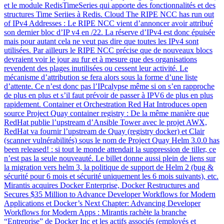
et le module RedisTimeSeries qui apporte des fonctionnalités et des
structures Time Seriies à Redis. Cloud The RIPE NCC has run out
of IPv4 Addresses : Le RIPE NCC vient d’annoncer avoir attribué
son dernier bloc d’IP v4 en /22. La réserve d’IPv4 est donc épuisée
mais pour autant cela ne veut pas dire que toutes les IPv4 sont
utilisées. Par ailleurs le RIPE NCC précise que de nouveaux blocs
devraient voir le jour au fur et à mesure que des organisations
revendent des plages inutilisées ou cessent leur activité. Le
mécanisme d’attribution se fera alors sous la forme d’une liste
d’attente. Ce n’est donc pas l’IPcalypse même si on s’en rapproche
de plus en plus et s’il faut prévoir de passer à IPV6 de plus en plus
rapidement. Container et Orchestration Red Hat Introduces open
source Project Quay container registry : De la même manière que
RedHat publie l’upstream d’Ansible Tower avec le projet AWX,
RedHat va fournir l’upstream de Quay (registry docker) et Clair
(scanner vulnérabilités) sous le nom de Project Quay Helm 3.0.0 has
been released! : si tout le monde attendait la suppression de tiller, ce
n’est pas la seule nouveauté. Le billet donne aussi plein de liens sur
la migration vers helm 3, la politique de support de Helm 2 (bug &
sécurité pour 6 mois et sécurité uniquement les 6 mois suivants), etc.
Mirantis acquires Docker Enterprise, Docker Restructures and
Secures $35 Million to Advance Developer Workflows for Modern
Applications et Docker’s Next Chapter: Advancing Developer
Workflows for Modern Apps : Mirantis rachète la branche
“Entreprise” de Docker Inc et les actifs associés (employés et