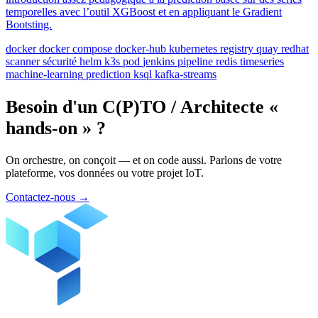
temporelles avec l’outil XGBoost et en appliquant le Gradient
Bootsting.
docker
docker compose
docker-hub
kubernetes
registry
quay
redhat
scanner
sécurité
helm
k3s
pod
jenkins
pipeline
redis
timeseries
machine-learning
prediction
ksql
kafka-streams
Besoin d'un C(P)TO / Architecte «
hands-on » ?
On orchestre, on conçoit — et on code aussi. Parlons de votre
plateforme, vos données ou votre projet IoT.
Contactez-nous
→