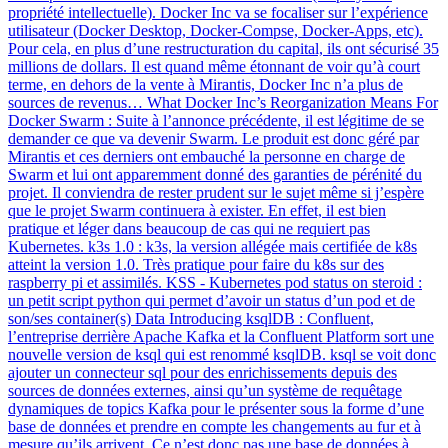
propriété intellectuelle). Docker Inc va se focaliser sur l’expérience
utilisateur (Docker Desktop, Docker-Compse, Docker-Apps, etc).
Pour cela, en plus d’une restructuration du capital, ils ont sécurisé 35
millions de dollars. Il est quand même étonnant de voir qu’à court
terme, en dehors de la vente à Mirantis, Docker Inc n’a plus de
sources de revenus… What Docker Inc’s Reorganization Means For
Docker Swarm : Suite à l’annonce précédente, il est légitime de se
demander ce que va devenir Swarm. Le produit est donc géré par
Mirantis et ces derniers ont embauché la personne en charge de
Swarm et lui ont apparemment donné des garanties de pérénité du
projet. Il conviendra de rester prudent sur le sujet même si j’espère
que le projet Swarm continuera à exister. En effet, il est bien
pratique et léger dans beaucoup de cas qui ne requiert pas
Kubernetes. k3s 1.0 : k3s, la version allégée mais certifiée de k8s
atteint la version 1.0. Très pratique pour faire du k8s sur des
raspberry pi et assimilés. KSS - Kubernetes pod status on steroid :
un petit script python qui permet d’avoir un status d’un pod et de
son/ses container(s) Data Introducing ksqlDB : Confluent,
l’entreprise derrière Apache Kafka et la Confluent Platform sort une
nouvelle version de ksql qui est renommé ksqlDB. ksql se voit donc
ajouter un connecteur sql pour des enrichissements depuis des
sources de données externes, ainsi qu’un système de requêtage
dynamiques de topics Kafka pour le présenter sous la forme d’une
base de données et prendre en compte les changements au fur et à
mesure qu’ils arrivent. Ce n’est donc pas une base de données à