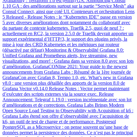
Availability : Terraform 1.0 est (enfin) GA. Announcing Consul
1.10 GA : des améliorations surtout sur la partie “Service Mesh” aka
Consul Connect, ainsi que coté UI. Conteneurs et orchestration Lens
5 Released - Release Notes : le “Kubernetes IDE” passe en version
5 avec diverses améliorations dont notamment du collaboratif avec
du partage de contexte kubernetes. Traefik 2.5, quoi de neuf ? :
actuellement en RC2, la version 2.5.0 de Traefik devrait apporter un
support expérimental d’HTTP/3, le support des plugins privés, la
mise à jour des CRD Kubernetes et les métriques par routeur
(désactivé par défaut) Monitoring & Observabilité Grafana 8.0:
Unified Grafana and Prometheus alerts, live streaming, new
visualizations, and more! : Grafana dans sa version 8.0 avec son lots
d’amélioration. GrafanaCONline 2021: Your guide to the newest
announcements from Grafana Labs : Résumé de la 1ère journée de
GrafanaCon avec Grafan 8, Tempo 1.0, etc. What’s new in Grafana
v8.0 : une version plus détaillée des apports de la version 8.0 de
Grafana Vector v0.14.0 Release Notes : Vector permet maintenant
d’exécuter des scripts externes via la source exec. Release
Announcement: Telegraf 1.19.0 : version incrémentale avec son lot
d’améliorations et de corrections. Grafana Labs Brings Modern
Open Source Load Testing to Observability with Acquisition of k6 :
Grafana Labs étend son offre d’observabilité avec l’acquisition de
k6, un outil de test de charge et de performance. Postgresql
PostgreSQL as a Microservice : on pense souvent qu’une base de
données permet la persistence des données. Ce n’est pas le principal