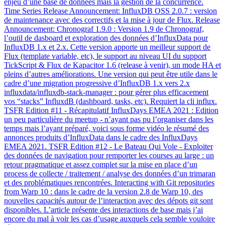
enjeu d’une base de données mais la gestion de la concurrence.
Time Series Release Announcement: InfluxDB OSS 2.0.7 : version
de maintenance avec des correctifs et la mise à jour de Flux. Release
Announcement: Chronograf 1.9.0 : Version 1.9 de Chronograf,
l’outil de dasboard et exploration des données d’InfluxData pour
InfluxDB 1.x et 2.x. Cette version apporte un meilleur support de
Flux (template variable, etc), le support au niveau UI du support
TickScript & Flux de Kapacitor 1.6 (release à venir), un mode HA et
pleins d’autres améliorations. Une version qui peut être utile dans le
cadre d’une migration progressive d’InfluxDB 1.x vers 2.x
influxdata/influxdb-stack-manager : pour gérer plus efficacement
vos “stacks” InfluxdB (dashboard, tasks, etc). Requiert la cli influx.
TSFR Edition #11 - Récapitulatif InfluxDays EMEA 2021 : Edition
un peu particulière du meetup - n’ayant pas pu l’organiser dans les
temps mais l’ayant préparé, voici sous forme vidéo le résumé des
annonces produits d’InfluxData dans le cadre des InfluxDays
EMEA 2021. TSFR Edition #12 - Le Bateau Qui Vole - Exploiter
des données de navigation pour remporter les courses au large : un
retour pragmatique et assez complet sur la mise en place d’un
process de collecte / traitement / analyse des données d’un trimaran
et des problématiques rencontrées. Interacting with Git repositories
from Warp 10 : dans le cadre de la version 2.8 de Warp 10, des
nouvelles capacités autour de l’interaction avec des dépots git sont
disponibles. L’article présente des interactions de base mais j’ai
encore du mal à voir les cas d’usage auxquels cela semble vouloire