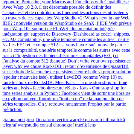
répondre. Protecting your Macros and Functions with Capabilities :
Avec Warp 10 2.8, il est désormais possible de définir des
“capacités” et de contrôler plus finement les actions des utilisateurs
au travers de ces capacités. WarpStudio v2: What’s new in our Web
IDE? : nouvelle version du WarpStudio de SenX, l’IDE Web prévue
pour Warp 10 : support de FLoWS, documentation intégrée,
intégration git, support de Disocvery (Dashboard as code), snippets,
etc. Ma comptabilité, une série temporelle comme les autres - partie
5 - Les FEC et le compte 512 : si vous l’avez raté, nouvelle partie
sur la comptaiblité, une série temporelle comme les autres avec cette
fois-ci l’ingestion des fichiers d’écritures comptables (FEC) et
l’analyse du compte 512 (banque) Don’t write your own persistence
layer: why we chose RocksDB : retour d’exéprience de QuasarDB
sur le choix de la couche de persistence entre batir sa propre solution
(spoiler : mauvaise isée), utiliser LevelDB (comme Warp 10) ou
faire le choix de RocksDB. Meet Kats — a one-stop shop for time
series analysis - facebookresearch/Kats - Kats - One stop shop for
time series analysis in Python : Facebook vient de sortir une librairie
en python qui veut fournir un “tout en un” de la manipulation de
séries temporelles. On y retrouve notamment Prophet pur la partie
prédiction.
grafana
postgresql
terraform
vector
warp10
quasardb
influxdb
k6
telegraf
warpstudio
consul
chronograf
traefik
lens