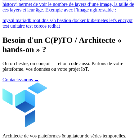
history) permet de voir le nombre de layers d’une image, la taille de
ces layers et leur âge. Exemple avec l’image nginx:stable :
mysql
mariadb
root
dns
ssh
bastion
docker
kubernetes
let's encrypt
test unitaire
test
coreos
redhat
Besoin d'un C(P)TO / Architecte «
hands-on » ?
On orchestre, on conçoit — et on code aussi. Parlons de votre
plateforme, vos données ou votre projet IoT.
Contactez-nous
→
Architecte de vos plateformes & agitateur de séries temporelles.