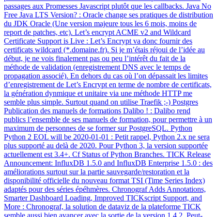
passages aux Promesses Javascript plutôt que les callbacks. Java No
Free Java LTS Version? : Oracle change ses pratiques de distribution
du JDK Oracle (Une version majeure tous les 6 mois, moins de
report de patches, etc). Let’s encrypt ACME v2 and Wildcard
Certificate Support is Live : Let’s Encrypt va donc fournir des
certificats wildcard (*.domaine.fr). Si je m’étais réjoui de l’idée au
début, je ne vois finalement pas ou peu l’intérêt du fait de la
méthode de validation (enregistrement DNS avec le temps de
propagation associé). En dehors du cas où l’on dépassait les limites
d’enregistrement de Let’s Encrypt en terme de nombre de certificats,
la génération dynmique et unitaire via une méthode HTTP me
semble plus simple. Surtout quand on utilise Traefik ;-) Postgres
Publication des manuels de formations Dalibo ! : Dalibo rend
publics l’ensemble de ses manuels de formation, pour permettre à un
maximum de personnes de se former sur PostgreSQL. Python
Python 2 EOL will be 2020-01-01 : Petit rappel, Python 2.x ne sera
plus supporté au delà de 2020. Pour Python 3, la version supportée
actuellement est 3.4+. Cf Status of Python Branches. TICK Release
Announcement: InfluxDB 1.5.0 and InfluxDB Enterprise 1.5.0 : des
améliorations surtout sur la partie sauvegarde/restoration et la
disponibilité officielle du nouveau format TSI (Time Series Index)
adaptés pour des séries épéhmères. Chronograf Adds Annotations,
Smarter Dashboard Loading, Improved TICKscript Support, and
More : Chronograf, la solution de dataviz de la plateforme TICK
semble aussi bien avancer avec la sortie de la version 1.4.2. Peut-