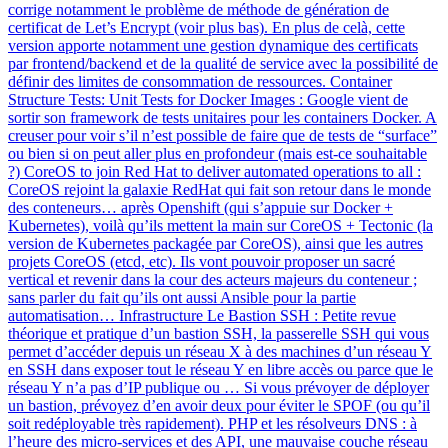
corrige notamment le problème de méthode de génération de
certificat de Let’s Encrypt (voir plus bas). En plus de celà, cette
version apporte notamment une gestion dynamique des certificats
par frontend/backend et de la qualité de service avec la possibilité de
définir des limites de consommation de ressources. Container
Structure Tests: Unit Tests for Docker Images : Google vient de
sortir son framework de tests unitaires pour les containers Docker. A
creuser pour voir s’il n’est possible de faire que de tests de “surface”
ou bien si on peut aller plus en profondeur (mais est-ce souhaitable
?) CoreOS to join Red Hat to deliver automated operations to all :
CoreOS rejoint la galaxie RedHat qui fait son retour dans le monde
des conteneurs… après Openshift (qui s’appuie sur Docker +
Kubernetes), voilà qu’ils mettent la main sur CoreOS + Tectonic (la
version de Kubernetes packagée par CoreOS), ainsi que les autres
projets CoreOS (etcd, etc). Ils vont pouvoir proposer un sacré
vertical et revenir dans la cour des acteurs majeurs du conteneur ;
sans parler du fait qu’ils ont aussi Ansible pour la partie
automatisation… Infrastructure Le Bastion SSH : Petite revue
théorique et pratique d’un bastion SSH, la passerelle SSH qui vous
permet d’accéder depuis un réseau X à des machines d’un réseau Y
en SSH dans exposer tout le réseau Y en libre accès ou parce que le
réseau Y n’a pas d’IP publique ou … Si vous prévoyer de déployer
un bastion, prévoyez d’en avoir deux pour éviter le SPOF (ou qu’il
soit redéployable très rapidement). PHP et les résolveurs DNS : à
l’heure des micro-services et des API, une mauvaise couche réseau