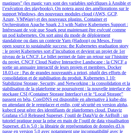
magiques” (les magic vars sont des variables spécifiques à Ansible et
l’exécution des playbooks). On notera aussi des améliorations sur le
support Windows, des nouveaux modules cloud (AWS, GCP,
Azure, VMWare) et des nouveaux plugins. Container et
Orchrestration Apache Spark 2.3 with Native Kubernetes Support :
Intéressant de voir que Spark peut maintenant être exécuté comme
un pod kubernetes. On sort ainsi du mode de déploiement
standalone ou dans un contexte Yarn (Hadoop) ou Mesos. From
open source to sustainable success: the Kubernetes graduation story
: le projet Kubernetes sort d’incubation et devient un projet de 1er
niveau de la CNCF. Le billet permet de faire un retour sur l’histoire
du projet. CNCF Cloud Native Interactive Landscape : la CNCF a
sortie un annuaire interactif de leurs projets et membres. Docker
18.03-ce : Pas de grandes nouveautés a priori, plutôt des efforts de
consolidation et de stabilisation du produit. Kubernetes 1.10:
Stabilizing Storage, Security, and Networking : la consolidation et la
stabilisation de la plateforme se poursuivent : la nouvelle interface de
stockage CSI (Container Storage Interface) et le “Local Storage”
passent en béta, CoreDNS est disponible en alternative à kube-dns
en attendant de le remplacer et enfin, coté sécurité en version alpha,
kubectl peut gérer des identifiants de plateformes cloud. Dataviz
Grafana v5.0 Released Superset, l’outil de DataViz de AirBnB : un
tutoriel pratique pour la prise en main de l’outil de data visualisation
Superset. d3.js 5.0 : la librairie de représentation de données d3.js
passe en version 5.0 avec notamment une incompatibilité avec le