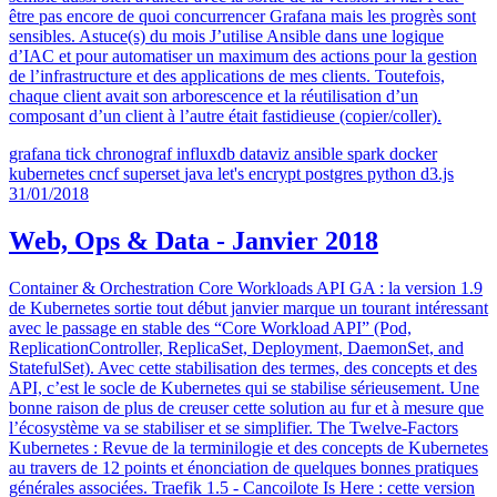
être pas encore de quoi concurrencer Grafana mais les progrès sont
sensibles. Astuce(s) du mois J’utilise Ansible dans une logique
d’IAC et pour automatiser un maximum des actions pour la gestion
de l’infrastructure et des applications de mes clients. Toutefois,
chaque client avait son arborescence et la réutilisation d’un
composant d’un client à l’autre était fastidieuse (copier/coller).
grafana
tick
chronograf
influxdb
dataviz
ansible
spark
docker
kubernetes
cncf
superset
java
let's encrypt
postgres
python
d3.js
31/01/2018
Web, Ops & Data - Janvier 2018
Container & Orchestration Core Workloads API GA : la version 1.9
de Kubernetes sortie tout début janvier marque un tourant intéressant
avec le passage en stable des “Core Workload API” (Pod,
ReplicationController, ReplicaSet, Deployment, DaemonSet, and
StatefulSet). Avec cette stabilisation des termes, des concepts et des
API, c’est le socle de Kubernetes qui se stabilise sérieusement. Une
bonne raison de plus de creuser cette solution au fur et à mesure que
l’écosystème va se stabiliser et se simplifier. The Twelve-Factors
Kubernetes : Revue de la terminilogie et des concepts de Kubernetes
au travers de 12 points et énonciation de quelques bonnes pratiques
générales associées. Traefik 1.5 - Cancoilote Is Here : cette version