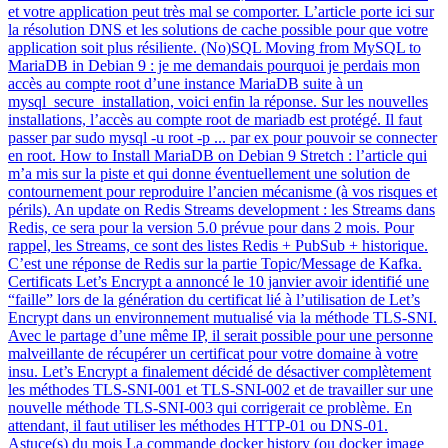
et votre application peut très mal se comporter. L’article porte ici sur
la résolution DNS et les solutions de cache possible pour que votre
application soit plus résiliente. (No)SQL Moving from MySQL to
MariaDB in Debian 9 : je me demandais pourquoi je perdais mon
accès au compte root d’une instance MariaDB suite à un
mysql_secure_installation, voici enfin la réponse. Sur les nouvelles
installations, l’accès au compte root de mariadb est protégé. Il faut
passer par sudo mysql -u root -p ... par ex pour pouvoir se connecter
en root. How to Install MariaDB on Debian 9 Stretch : l’article qui
m’a mis sur la piste et qui donne éventuellement une solution de
contournement pour reproduire l’ancien mécanisme (à vos risques et
périls). An update on Redis Streams development : les Streams dans
Redis, ce sera pour la version 5.0 prévue pour dans 2 mois. Pour
rappel, les Streams, ce sont des listes Redis + PubSub + historique.
C’est une réponse de Redis sur la partie Topic/Message de Kafka.
Certificats Let’s Encrypt a annoncé le 10 janvier avoir identifié une
“faille” lors de la génération du certificat lié à l’utilisation de Let’s
Encrypt dans un environnement mutualisé via la méthode TLS-SNI.
Avec le partage d’une même IP, il serait possible pour une personne
malveillante de récupérer un certificat pour votre domaine à votre
insu. Let’s Encrypt a finalement décidé de désactiver complètement
les méthodes TLS-SNI-001 et TLS-SNI-002 et de travailler sur une
nouvelle méthode TLS-SNI-003 qui corrigerait ce problème. En
attendant, il faut utiliser les méthodes HTTP-01 ou DNS-01.
Astuce(s) du mois La commande docker history (ou docker image