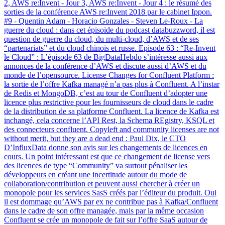
2, AWS re:Invent - Jour 3, AWS re:Invent - Jour 4 : le résumé des
sorties de la conférence AWS re:Invent 2018 par le cabinet Ippon.
#9 - Quentin Adam - Horacio Gonzales - Steven Le-Roux - La
guerre du cloud : dans cet épisoide du podcast databuzzword, il est
question de guerre du cloud, du multi-cloud, d’AWS et de ses
“partenariats” et du cloud chinois et russe. Episode 63 : “Re-Invent
le Cloud” : L’épisode 63 de BigDataHebdo s’intéresse aussi aux
annonces de la conférence d’AWS et discute aussi d’AWS et du
monde de l’opensource. License Changes for Confluent Platform :
la sortie de l’offre Kafka managé n’a pas plus à Confluent. A l’instar
de Redis et MongoDB, c’est au tour de Confluent d’adopter une
licence plus restrictive pour les fournisseurs de cloud dans le cadre
de la distribution de sa platforme Confluent. La licence de Kafka est
inchangé, cela concerne l’API Rest, la Schema REgistry, KSQL et
des connecteurs confluent. Copyleft and community licenses are not
without merit, but they are a dead end : Paul Dix, le CTO
D’InfluxData donne son avis sur les changements de licences en
cours. Un point intéressant est que ce changement de license vers
des licences de type “Community” va surtout pénaliser les
développeurs en créant une incertitude autour du mode de
collaboration/contribution et peuvent aussi chercher à créer un
monopole pour les services SasS créés par l’éditeur du produit. Oui
il est dommage qu’AWS par ex ne contribue pas à Kafka/Confluent
dans le cadre de son offre managée, mais par la même occasion
Confluent se crée un monopole de fait sur l’offre SaaS autour de