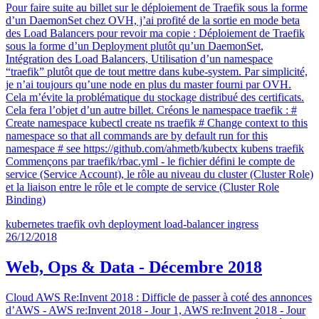
Pour faire suite au billet sur le déploiement de Traefik sous la forme
d’un DaemonSet chez OVH, j’ai profité de la sortie en mode beta
des Load Balancers pour revoir ma copie : Déploiement de Traefik
sous la forme d’un Deployment plutôt qu’un DaemonSet,
Intégration des Load Balancers, Utilisation d’un namespace
“traefik” plutôt que de tout mettre dans kube-system. Par simplicité,
je n’ai toujours qu’une node en plus du master fourni par OVH.
Cela m’évite la problématique du stockage distribué des certificats.
Cela fera l’objet d’un autre billet. Créons le namespace traefik : #
Create namespace kubectl create ns traefik # Change context to this
namespace so that all commands are by default run for this
namespace # see https://github.com/ahmetb/kubectx kubens traefik
Commençons par traefik/rbac.yml - le fichier défini le compte de
service (Service Account), le rôle au niveau du cluster (Cluster Role)
et la liaison entre le rôle et le compte de service (Cluster Role
Binding)
kubernetes
traefik
ovh
deployment
load-balancer
ingress
26/12/2018
Web, Ops & Data - Décembre 2018
Cloud AWS Re:Invent 2018 : Difficle de passer à coté des annonces
d’AWS - AWS re:Invent 2018 - Jour 1, AWS re:Invent 2018 - Jour