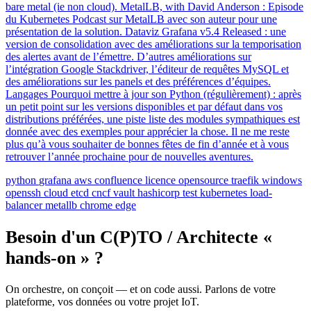
bare metal (ie non cloud). MetalLB, with David Anderson : Episode
du Kubernetes Podcast sur MetalLB avec son auteur pour une
présentation de la solution. Dataviz Grafana v5.4 Released : une
version de consolidation avec des améliorations sur la temporisation
des alertes avant de l’émettre. D’autres améliorations sur
l’intégration Google Stackdriver, l’éditeur de requêtes MySQL et
des améliorations sur les panels et des préférences d’équipes.
Langages Pourquoi mettre à jour son Python (régulièrement) : après
un petit point sur les versions disponibles et par défaut dans vos
distributions préférées, une piste liste des modules sympathiques est
donnée avec des exemples pour apprécier la chose. Il ne me reste
plus qu’à vous souhaiter de bonnes fêtes de fin d’année et à vous
retrouver l’année prochaine pour de nouvelles aventures.
python
grafana
aws
confluence
licence
opensource
traefik
windows
openssh
cloud
etcd
cncf
vault
hashicorp
test
kubernetes
load-
balancer
metallb
chrome
edge
Besoin d'un C(P)TO / Architecte «
hands-on » ?
On orchestre, on conçoit — et on code aussi. Parlons de votre
plateforme, vos données ou votre projet IoT.