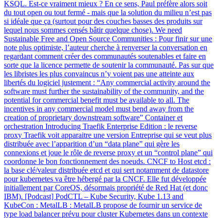
KSQL. Est-ce vraiment mieux ? En ce sens, Paul préfère alors soit
du tout open ou tout fermé - mais que la solution du milieu n’est pas
si idéale que ça (surtout pour des couches basses des produits sur
lequel nous sommes censés bâtir quelque chose). We need
Sustainable Free and Open Source Communities : Pour finir sur une
note plus optimiste, l’auteur cherche à renverser la conversation en
regardant comment créer des communautés soutenables et faire en
sorte que la licence permette de soutenir la communauté. Pas sur que
les libristes les plus convaincus n’y voient pas une atteinte aux
libertés du logiciel justement : “Any commercial activity around the
software must further the sustainability of the community, and the
potential for commercial benefit must be available to all. The
incentives in any commercial model must bend away from the
creation of proprietary downstream software” Container et
orchestration Introducing Traefik Enterprise Edition : le reverse
proxy Traefik voit apparaitre une version Entreprise qui se veut plus
distribuée avec l’apparition d’un “data plane” qui gère les
connexions et joue le rôle de reverse proxy et un “control plane” qui
coordonne le bon fonctionnement des noeuds. CNCF to Host etcd :
la base clé/valeur distribuée etcd et qui sert notamment de datastore
pour kubernetes va être hébergé par la CNCF. Elle fut développée
initiallement par CoreOS, désormais propriété de Red Hat (et donc
IBM). [Podcast] PodCTL – Kube Security, Kube 1.13 and
KubeCon : MetalLB : MetalLB propose de fournir un service de
type load balancer prévu pour cluster Kubernetes dans un contexte