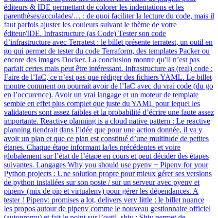
éditeurs & IDE permettant de colorer les indentations et les
parenthèses/accolades/… : de quoi faciliter la lecture du code, mais il
faut parfois ajuster les couleurs suivant le thème de votre
éditeur/IDE. Infrastructure (as Code) Tester son code
d’infrastructure avec Terratest : le billet présente terratest, un outil en
go qui permet de tester du code Terraform, des templates Packer ou
encore des images Docker. La conclusion montre qu’il n’est pas
parfait certes mais peut être intéressant. Infrastructure as (real) code :
Faire de l’IaC, ce n’est pas que rédiger des fichiers YAML. Le billet
montre comment on pourrait avoir de l’IaC avec du vrai code (du go
en l’occurence). Avoir un vrai langage et un moteur de template
semble en effet plus complet que juste du YAML pour lequel les
validateurs sont assez faibles et la probabilité d’écrire une faute assez
importante. Reactive planning is a cloud native pattern : Le reactive
planning tiendrait dans l’idée que pour une action donnée, il va y
avoir un plan et que ce plan est constitué d’une multitude de petites
étapes. Chaque étape informant la/les précédentes et voire
globalement sur l’état de l’étape en cours et peut décider des étapes
suivantes. Langages Why you should use pyenv + Pipenv for your
Python projects : Une solution propre pour mieux gérer ses versions
de python installées sur son poste / sur un serveur avec pyenv et
pipenv (mix de pip et virtualenv) pour gérer les dépendances. A
tester ! Pipenv: promises a lot, delivers very little : le billet nuance
les propos autour de pipenv comme le nouveau gestionnaire officiel
(autopromu) et fait le point sur l’outil. shiv : Shiv permet de