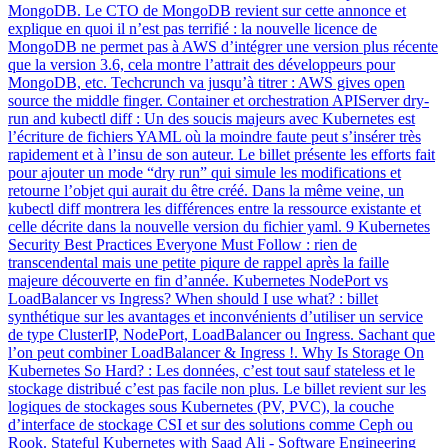
MongoDB. Le CTO de MongoDB revient sur cette annonce et
explique en quoi il n’est pas terrifié : la nouvelle licence de
MongoDB ne permet pas à AWS d’intégrer une version plus récente
que la version 3.6, cela montre l’attrait des développeurs pour
MongoDB, etc. Techcrunch va jusqu’à titrer : AWS gives open
source the middle finger. Container et orchestration APIServer dry-
run and kubectl diff : Un des soucis majeurs avec Kubernetes est
l’écriture de fichiers YAML où la moindre faute peut s’insérer très
rapidement et à l’insu de son auteur. Le billet présente les efforts fait
pour ajouter un mode “dry run” qui simule les modifications et
retourne l’objet qui aurait du être créé. Dans la même veine, un
kubectl diff montrera les différences entre la ressource existante et
celle décrite dans la nouvelle version du fichier yaml. 9 Kubernetes
Security Best Practices Everyone Must Follow : rien de
transcendental mais une petite piqure de rappel après la faille
majeure découverte en fin d’année. Kubernetes NodePort vs
LoadBalancer vs Ingress? When should I use what? : billet
synthétique sur les avantages et inconvénients d’utiliser un service
de type ClusterIP, NodePort, LoadBalancer ou Ingress. Sachant que
l’on peut combiner LoadBalancer & Ingress !. Why Is Storage On
Kubernetes So Hard? : Les données, c’est tout sauf stateless et le
stockage distribué c’est pas facile non plus. Le billet revient sur les
logiques de stockages sous Kubernetes (PV, PVC), la couche
d’interface de stockage CSI et sur des solutions comme Ceph ou
Rook. Stateful Kubernetes with Saad Ali - Software Engineering