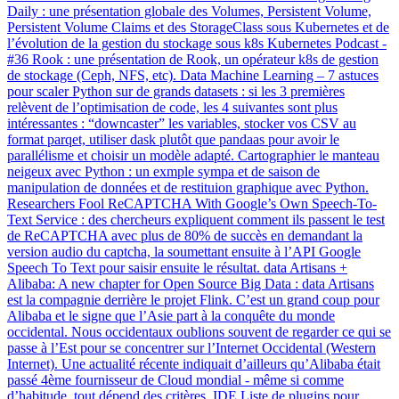
Daily : une présentation globale des Volumes, Persistent Volume,
Persistent Volume Claims et des StorageClass sous Kubernetes et de
l’évolution de la gestion du stockage sous k8s Kubernetes Podcast -
#36 Rook : une présentation de Rook, un opérateur k8s de gestion
de stockage (Ceph, NFS, etc). Data Machine Learning – 7 astuces
pour scaler Python sur de grands datasets : si les 3 premières
relèvent de l’optimisation de code, les 4 suivantes sont plus
intéressantes : “downcaster” les variables, stocker vos CSV au
format parqet, utiliser dask plutôt que pandaas pour avoir le
parallélisme et choisir un modèle adapté. Cartographier le manteau
neigeux avec Python : un exmple sympa et de saison de
manipulation de données et de restituion graphique avec Python.
Researchers Fool ReCAPTCHA With Google’s Own Speech-To-
Text Service : des chercheurs expliquent comment ils passent le test
de ReCAPTCHA avec plus de 80% de succès en demandant la
version audio du captcha, la soumettant ensuite à l’API Google
Speech To Text pour saisir ensuite le résultat. data Artisans +
Alibaba: A new chapter for Open Source Big Data : data Artisans
est la compagnie derrière le projet Flink. C’est un grand coup pour
Alibaba et le signe que l’Asie part à la conquête du monde
occidental. Nous occidentaux oublions souvent de regarder ce qui se
passe à l’Est pour se concentrer sur l’Internet Occidental (Western
Internet). Une actualité récente indiquait d’ailleurs qu’Alibaba était
passé 4ème fournisseur de Cloud mondial - même si comme
d’habitude, tout dépend des critères. IDE Liste de plugins pour