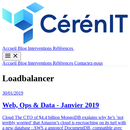
Contactez-nous
Accueil
Blog
Interventions
Références
Accueil
Blog
Interventions
Références
Contactez-nous
Loadbalancer
30/01/2019
Web, Ops & Data - Janvier 2019
Cloud The CTO of $4.4 billion MongoDB explains why he’s ’not
terribly worried’ that Amazon’s cloud is encroaching on its turf with
a new database : AWS a annoncé DocumentDB, compatible avec