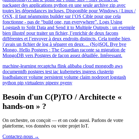
packager des applications python en une seule archive zip avec
toutes les dépendances incluses. Disponible pour Windows / Linux /
OSX, il faut néanmoins builder sur l’OS Cible pour que cela
fonctionne - pas de “build one, run everywhere”. Logs Using
Logstash to Split Data and Send it to Multiple Outputs : un exemple
bien illustré pour traiter un fichier, l’enrichir de deux façons
différentes et l’envoyer à deux endroits distincts. Cela tombe bien,
j’avais un fichier de log à séparer en deux… (No)SQL Bye bye
Mongo, Hello Postgres : The Guardian raconte sa migration de
MongoDB vers Postgres de façon assez détaillée. Intéressant.
machine-learning
recaptcha
flink
alibaba
cloud
mongodb
aws
documentdb
postgres
test
iac
kubernetes
ingress
clusterip
loadbalancer
volume
persistent volume claim
nodeport
logstash
python
pip
virtualenv
pipenv
pyenv
Besoin d'un C(P)TO / Architecte «
hands-on » ?
On orchestre, on conçoit — et on code aussi. Parlons de votre
plateforme, vos données ou votre projet IoT.
Contactez-nous
→