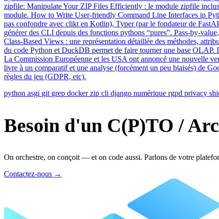
zipfile: Manipulate Your ZIP Files Efficiently : le module zipfile incl
module. How to Write User-friendly Command Line Interfaces in Python :
pas confondre avec clikt en Kotlin), Typer (par le fondateur de FastA
générer des CLI depuis des fonctions pythons “pures”. Pass-by-value, 
Class-Based Views : une représentation détaillée des méthodes, att
du code Python et DuckDB permet de faire tourner une base OLAP. De
La Commission Européenne et les USA ont annoncé une nouvelle ver
livre à un comparatif et une analyse (forcément un peu biaisés) de Goog
règles du jeu (GDPR, etc).
python
asgi
git
grep
docker
zip
cli
django
numérique
rgpd
privacy shi
Besoin d'un C(P)TO / Arc
On orchestre, on conçoit — et on code aussi. Parlons de votre platefo
Contactez-nous
→