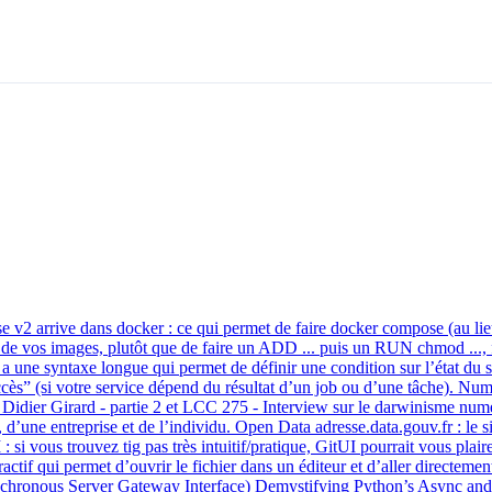
 v2 arrive dans docker : ce qui permet de faire docker compose (au l
lle de vos images, plutôt que de faire un ADD ... puis un RUN chmod .
e syntaxe longue qui permet de définir une condition sur l’état du ser
uccès” (si votre service dépend du résultat d’un job ou d’une tâche). 
idier Girard - partie 2 et LCC 275 - Interview sur le darwinisme numér
une entreprise et de l’individu. Open Data adresse.data.gouv.fr : le site 
I : si vous trouvez tig pas très intuitif/pratique, GitUI pourrait vous pla
ractif qui permet d’ouvrir le fichier dans un éditeur et d’aller directemen
hronous Server Gateway Interface) Demystifying Python’s Async and A