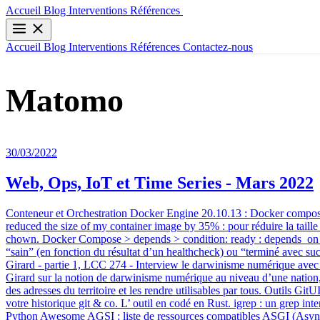
Contactez-nous
Accueil
Blog
Interventions
Références
Accueil
Blog
Interventions
Références
Contactez-nous
Matomo
30/03/2022
Web, Ops, IoT et Time Series - Mars 2022
Conteneur et Orchestration Docker Engine 20.10.13 : Docker compose
reduced the size of my container image by 35% : pour réduire la tai
chown. Docker Compose > depends > condition: ready : depends_on a un
“sain” (en fonction du résultat d’un healthcheck) ou “terminé avec s
Girard - partie 1, LCC 274 - Interview le darwinisme numérique avec D
Girard sur la notion de darwinisme numérique au niveau d’une nation, d’
des adresses du territoire et les rendre utilisables par tous. Outils GitU
votre historique git & co. L’ outil en codé en Rust. igrep : un grep inte
Python Awesome AGSI : liste de ressources compatibles ASGI (Async