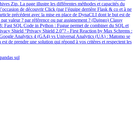
hives Zip. La page illustre les différentes méthodes et capacités du
’occasion de découvrir Click (par l’équipe derrière Flask & co et à ne
article précédent avec la mise en place de DynaCLI dont le but est de
s par valeur ? par référence ou par assignement ? (Dajngo) Classy
kDB: Fast SQL Code in Python : Fugue permet de combiner du SQL et
vacy Shield “Privacy Shield 2.0”? - First Reaction by Max Schrems :
Google Analytics 4 (GA4) vs Universal Analytics (UA) : Matomo se
est de prendre une solution qui répond à vos critères et respectent les
pandas
sql