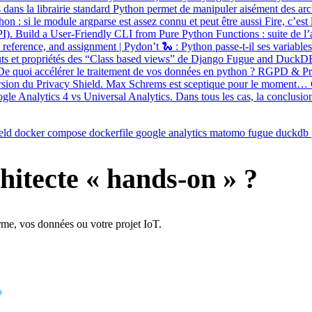
us dans la librairie standard Python permet de manipuler aisément des arc
 si le module argparse est assez connu et peut être aussi Fire, c’est l
PI). Build a User-Friendly CLI from Pure Python Functions : suite de l’
reference, and assignment | Pydon’t 🐍 : Python passe-t-il ses variable
ributs et propriétés des “Class based views” de Django Fugue and Duc
 quoi accélérer le traitement de vos données en python ? RGPD & Pri
sion du Privacy Shield. Max Schrems est sceptique pour le moment… 
le Analytics 4 vs Universal Analytics. Dans tous les cas, la conclusion 
eld
docker compose
dockerfile
google analytics
matomo
fugue
duckdb
hitecte « hands-on » ?
rme, vos données ou votre projet IoT.