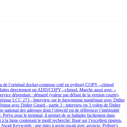
ieu de l’original docker-compose coté en python) COPY --chmod
.., faites directement un ADD/COPY --chmod. Marche aussi avec --
vice dépendant : démarré (valeur par défaut de la version courte),
Numérique LCC 273 - Interview sur le darwinisme numérique avec Didier
ique avec Didier Girard - partie 3 : interview en 3 volets de Didier
national des adresses dont l’objectif est de référencer l’intégralité
ire. Prévu pour le terminal, il permet de se ballader facilement dans
t à la ligne contenant le motif recherché. Basé sur l’excellent ripgrep.
wait Keywords : une intro à async/await avec asyncio. Python’s