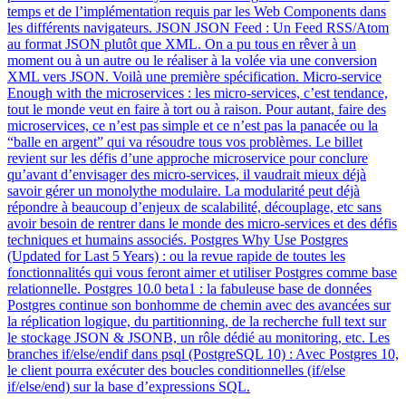
temps et de l’implémentation requis par les Web Components dans
les différents navigateurs. JSON JSON Feed : Un Feed RSS/Atom
au format JSON plutôt que XML. On a pu tous en rêver à un
moment ou à un autre ou le réaliser à la volée via une conversion
XML vers JSON. Voilà une première spécification. Micro-service
Enough with the microservices : les micro-services, c’est tendance,
tout le monde veut en faire à tort ou à raison. Pour autant, faire des
microservices, ce n’est pas simple et ce n’est pas la panacée ou la
“balle en argent” qui va résoudre tous vos problèmes. Le billet
revient sur les défis d’une approche microservice pour conclure
qu’avant d’envisager des micro-services, il vaudrait mieux déjà
savoir gérer un monolythe modulaire. La modularité peut déjà
répondre à beaucoup d’enjeux de scalabilité, découplage, etc sans
avoir besoin de rentrer dans le monde des micro-services et des défis
techniques et humains associés. Postgres Why Use Postgres
(Updated for Last 5 Years) : ou la revue rapide de toutes les
fonctionnalités qui vous feront aimer et utiliser Postgres comme base
relationnelle. Postgres 10.0 beta1 : la fabuleuse base de données
Postgres continue son bonhomme de chemin avec des avancées sur
la réplication logique, du partitionning, de la recherche full text sur
le stockage JSON & JSONB, un rôle dédié au monitoring, etc. Les
branches if/else/endif dans psql (PostgreSQL 10) : Avec Postgres 10,
le client pourra exécuter des boucles conditionnelles (if/else
if/else/end) sur la base d’expressions SQL.