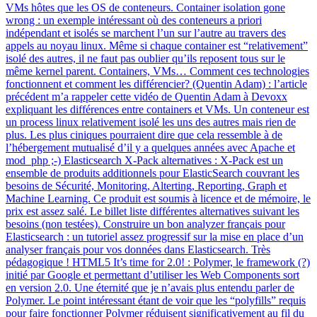
VMs hôtes que les OS de conteneurs. Container isolation gone
wrong : un exemple intéressant où des conteneurs a priori
indépendant et isolés se marchent l’un sur l’autre au travers des
appels au noyau linux. Même si chaque container est “relativement”
isolé des autres, il ne faut pas oublier qu’ils reposent tous sur le
même kernel parent. Containers, VMs… Comment ces technologies
fonctionnent et comment les différencier? (Quentin Adam) : l’article
précédent m’a rappeler cette vidéo de Quentin Adam à Devoxx
expliquant les différences entre containers et VMs. Un conteneur est
un process linux relativement isolé les uns des autres mais rien de
plus. Les plus ciniques pourraient dire que cela ressemble à de
l’hébergement mutualisé d’il y a quelques années avec Apache et
mod_php ;-) Elasticsearch X-Pack alternatives : X-Pack est un
ensemble de produits additionnels pour ElasticSearch couvrant les
besoins de Sécurité, Monitoring, Alterting, Reporting, Graph et
Machine Learning. Ce produit est soumis à licence et de mémoire, le
prix est assez salé. Le billet liste différentes alternatives suivant les
besoins (non testées). Construire un bon analyzer français pour
Elasticsearch : un tutoriel assez progressif sur la mise en place d’un
analyser français pour vos données dans Elasticsearch. Très
pédagogique ! HTML5 It’s time for 2.0! : Polymer, le framework (?)
initié par Google et permettant d’utiliser les Web Components sort
en version 2.0. Une éternité que je n’avais plus entendu parler de
Polymer. Le point intéressant étant de voir que les “polyfills” requis
pour faire fonctionner Polymer réduisent significativement au fil du