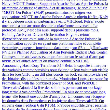
Native MQTT Protocol Support to Apache Pulsar: Apache Pulsar, la
plateforme de message distribué et de streaming, se dote d’un plugin
“MQTT On Pulsar” (MoP) permettant ainsi de migrer vos
applications MQTT sur Apache Pulsar. Après le plugin Kafka (KoP)
il y a quelques mois en partenariat avec OVHCloud, Pulsar ajoute
une corde à son arc pour devenir la plateforme universelle. Le
protocole AMQP est déjà aussi supporté depuis plusieurs mois.
Building An Event-Driven Orchestration Engine : retour
d’expérience sur les raisons de la migration à Apache Pulsar e la
simplificaiton apportée en ayant une platforme riche et complète
(streaming + queue + fonctions + data tiering sur S3 + …) Hardware
NVidia’s Planned Acquisition of Arm Portends Radical Data Center
Changes : une analyse assez en profondeur sur le rachat d’arm par
nvidia et les autres acteurs du marché comme AMD. IaC
Announcing HashiCorp Terraform 0.14 Beta: la capacité à marquer
des variables comme sensibles pour éviter que leur valeur soit visible
dans les logs/diff/…, un diff plus concis, un lock sur les providers et
des binaires disponibles pour arm64. Monitoring Long-term store for
Prometheus, with the combined power of SQL and PromQL :
Timescale s’ajoute à la liste des solutions permettant un stockage
long terme à vos données Prometheus. En plus de ce stockage long
terme, elle fournit une couche d’analytics. Un connecteur récupère
les données dans Prometheus et les injecte dans TimescaleDB. On
en parle dans l’édition 6 du PTSM. Pratique endoflife.date : recense
les dates de fin de support de vos langages et technologies préférées.