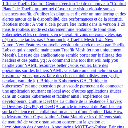
1.0: the Traefik Control Center : Version 1.0 de ce nouveau “Control
Plane” de Traefik qui permet d’avoir une vision globale sur ses
instances traefik, d’utiliser les plugins et d’avoir un monitoring et des
alertes autour de la disponibilité, des performances et de la sécurité.
Rootless mode : A voir si cela pourra être inclus dans la version 1.20
mais le rootless mode est clairement une tendance de fond dans
kubernetes et les conteneurs en général. Si vous ne vous y êtes pas
déjà mis, ne tardez pas ! Announcing Traefik Mesh 1.4 - New
Name, New Features : nouvelle version du service mesh par Traefik
Labs et qui s’appelle maintenant Traefik Mesh (et non uniquement
Maesh). Le reste des améliorations semble porter sur le filtrage des
headers et des paths. yq : A command line tool that will help you
handle your YAML resources better : vous voulez faire des
opératoins sur des fichiers YAML sans faire un chart helm ou sortir
kustomize, vous pouvez faire des choses minimalistes avec yq (le
pendant yaml de jq). Bridge to Kubernetes GA, “bridge to
kubernetes” est une extension pour vscode permettant de connecter
une application tournant en local avec d’autres applications situées
dans un ckuster kubernetes et faciliter ainsi l’expérience des
développeurs. Culture DevOps La culture de la résilience à travers
le DevOps, DevPO, et DevQA : article intéressant de Paul Leclerq
sur la résilience et la collaboration au sein d’une équipe. Data How
to Measure Your Organization’s Data Maturity : les différents stade
de maturité de votre organisation concernant la gestion et
l’exploitation des données. Announcing MQTT-on-Pulsar: Bringing