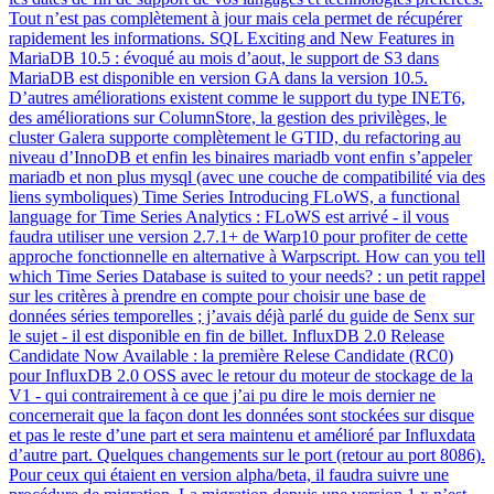
Tout n’est pas complètement à jour mais cela permet de récupérer
rapidement les informations. SQL Exciting and New Features in
MariaDB 10.5 : évoqué au mois d’aout, le support de S3 dans
MariaDB est disponible en version GA dans la version 10.5.
D’autres améliorations existent comme le support du type INET6,
des améliorations sur ColumnStore, la gestion des privilèges, le
cluster Galera supporte complètement le GTID, du refactoring au
niveau d’InnoDB et enfin les binaires mariadb vont enfin s’appeler
mariadb et non plus mysql (avec une couche de compatibilité via des
liens symboliques) Time Series Introducing FLoWS, a functional
language for Time Series Analytics : FLoWS est arrivé - il vous
faudra utiliser une version 2.7.1+ de Warp10 pour profiter de cette
approche fonctionnelle en alternative à Warpscript. How can you tell
which Time Series Database is suited to your needs? : un petit rappel
sur les critères à prendre en compte pour choisir une base de
données séries temporelles ; j’avais déjà parlé du guide de Senx sur
le sujet - il est disponible en fin de billet. InfluxDB 2.0 Release
Candidate Now Available : la première Relese Candidate (RC0)
pour InfluxDB 2.0 OSS avec le retour du moteur de stockage de la
V1 - qui contrairement à ce que j’ai pu dire le mois dernier ne
concernerait que la façon dont les données sont stockées sur disque
et pas le reste d’une part et sera maintenu et amélioré par Influxdata
d’autre part. Quelques changements sur le port (retour au port 8086).
Pour ceux qui étaient en version alpha/beta, il faudra suivre une