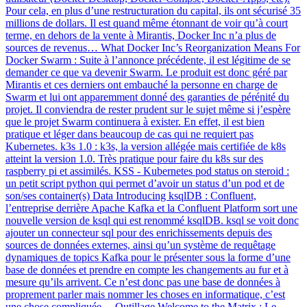
Pour cela, en plus d’une restructuration du capital, ils ont sécurisé 35
millions de dollars. Il est quand même étonnant de voir qu’à court
terme, en dehors de la vente à Mirantis, Docker Inc n’a plus de
sources de revenus… What Docker Inc’s Reorganization Means For
Docker Swarm : Suite à l’annonce précédente, il est légitime de se
demander ce que va devenir Swarm. Le produit est donc géré par
Mirantis et ces derniers ont embauché la personne en charge de
Swarm et lui ont apparemment donné des garanties de pérénité du
projet. Il conviendra de rester prudent sur le sujet même si j’espère
que le projet Swarm continuera à exister. En effet, il est bien
pratique et léger dans beaucoup de cas qui ne requiert pas
Kubernetes. k3s 1.0 : k3s, la version allégée mais certifiée de k8s
atteint la version 1.0. Très pratique pour faire du k8s sur des
raspberry pi et assimilés. KSS - Kubernetes pod status on steroid :
un petit script python qui permet d’avoir un status d’un pod et de
son/ses container(s) Data Introducing ksqlDB : Confluent,
l’entreprise derrière Apache Kafka et la Confluent Platform sort une
nouvelle version de ksql qui est renommé ksqlDB. ksql se voit donc
ajouter un connecteur sql pour des enrichissements depuis des
sources de données externes, ainsi qu’un système de requêtage
dynamiques de topics Kafka pour le présenter sous la forme d’une
base de données et prendre en compte les changements au fur et à
mesure qu’ils arrivent. Ce n’est donc pas une base de données à
proprement parler mais nommer les choses en informatique, c’est
une chose compliquée… Outillage Welcome to the Matrix : Le