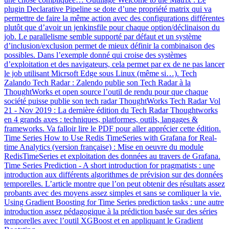
plugin Declarative Pipeline se dote d’une propriété matrix qui va
permettre de faire la même action avec des configurations différentes
plutôt que d’avoir un jenkinsfile pour chaque option/déclinaison du
job. Le parallelisme semble supporté par défaut et un système
d’inclusion/exclusion permet de mieux définir la combinaison des
possibles. Dans l’exemple donné qui croise des systèmes
d’exploitation et des navigateurs, cela permet par ex de ne pas lancer
le job utilisant Micrsoft Edge sous Linux (même si…). Tech
Zalando Tech Radar : Zalendo publie son Tech Radar à la
ThoughtWorks et open source l’outil de rendu pour que chaque
société puisse publie son tech radar ThoughtWorks Tech Radar Vol
21 - Nov 2019 : La dernière édition du Tech Radar Thoughtworks
en 4 grands axes : techniques, platformes, outils, langages &
frameworks. Va falloir lire le PDF pour aller apprécier cette édition.
Time Series How to Use Redis TimeSeries with Grafana for Real-
time Analytics (version française) : Mise en oeuvre du module
RedisTimeSeries et exploitation des données au travers de Grafana.
Time Series Prediction - A short introduction for pragmatists : une
introduction aux différents algorithmes de prévision sur des données
temporelles. L’article montre que l’on peut obtenir des résultats assez
probants avec des moyens assez simples et sans se comliquer la vie.
Using Gradient Boosting for Time Series prediction tasks : une autre
introduction assez pédagogique à la prédiction basée sur des séries
temporelles avec l’outil XGBoost et en appliquant le Gradient