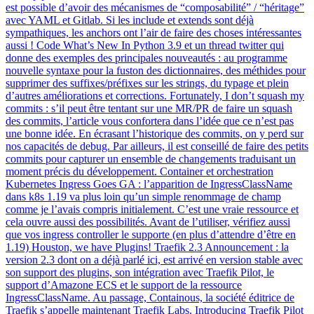
est possible d’avoir des mécanismes de “composabilité” / “héritage”
avec YAML et Gitlab. Si les include et extends sont déjà
sympathiques, les anchors ont l’air de faire des choses intéressantes
aussi ! Code What’s New In Python 3.9 et un thread twitter qui
donne des exemples des principales nouveautés : au programme
nouvelle syntaxe pour la fuston des dictionnaires, des méthides pour
supprimer des suffixes/préfixes sur les strings, du typage et plein
d’autres améliorations et corrections. Fortunately, I don’t squash my
commits : s’il peut être tentant sur une MR/PR de faire un squash
des commits, l’article vous confortera dans l’idée que ce n’est pas
une bonne idée. En écrasant l’historique des commits, on y perd sur
nos capacités de debug. Par ailleurs, il est conseillé de faire des petits
commits pour capturer un ensemble de changements traduisant un
moment précis du développement. Container et orchestration
Kubernetes Ingress Goes GA : l’apparition de IngressClassName
dans k8s 1.19 va plus loin qu’un simple renommage de champ
comme je l’avais compris initialement. C’est une vraie ressource et
cela ouvre aussi des possibilités. Avant de l’utiliser, vérifiez aussi
que vos ingress controller le supporte (en plus d’attendre d’être en
1.19) Houston, we have Plugins! Traefik 2.3 Announcement : la
version 2.3 dont on a déjà parlé ici, est arrivé en version stable avec
son support des plugins, son intégration avec Traefik Pilot, le
support d’Amazone ECS et le support de la ressource
IngressClassName. Au passage, Containous, la société éditrice de
Traefik s’appelle maintenant Traefik Labs. Introducing Traefik Pilot