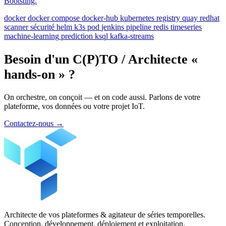
Bootsting.
docker
docker compose
docker-hub
kubernetes
registry
quay
redhat
scanner
sécurité
helm
k3s
pod
jenkins
pipeline
redis
timeseries
machine-learning
prediction
ksql
kafka-streams
Besoin d'un C(P)TO / Architecte «
hands-on » ?
On orchestre, on conçoit — et on code aussi. Parlons de votre
plateforme, vos données ou votre projet IoT.
Contactez-nous
→
Architecte de vos plateformes & agitateur de séries temporelles.
Conception, développement, déploiement et exploitation.