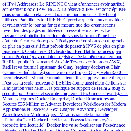
of IPv4 Addresses : Le RIPE NCC vient d’annoncer avoir attribué
son dernier bloc d’IP v4 en /22. La réserve d’IPv4 est donc épuisée
mais pour autant cela ne veut pas dire que toutes les IPv4 sont
utilisées. Par ailleurs le RIPE NCC précise que de nouveaux blocs
devraient voir le jour au fur et à mesure que des organisations
revendent des plages inutilisées ou cessent leur activité. Le
mécanisme d’attribution se fera alors sous la forme d’une liste
d’attente. Ce n’est donc pas l’IPcalypse même si on s’en rapproche
de plus en plus et s’il faut prévoir de passer à IPV6 de plus en plus
rapidement. Container et Orchestration Red Hat Introduces open
source Project Quay container registry : De la même manière que
RedHat publie l’upstream d’Ansible Tower avec le projet AWX,
RedHat va fournir l’upstream de Quay (registry docker) et Clair
(scanner vulnérabilités) sous le nom de Project Quay Helm 3.0.0 has
been released! : si tout le monde attendait la suppression de tiller, ce
n’est pas la seule nouveauté. Le billet donne aussi plein de liens sur
la migration vers helm 3, la politique de support de Helm 2 (bug &
sécurité pour 6 mois et sécurité uniquement les 6 mois suivants), etc.
Mirantis acquires Docker Enterprise, Docker Restructures and
Secures $35 Million to Advance Developer Workflows for Modern
Applications et Docker’s Next Chapter: Advancing Developer
Workflows for Modern Apps : Mirantis rachète la branche
“Entreprise” de Docker Inc et les actifs associés (employés et
propriété intellectuelle). Docker Inc va se focaliser sur l’expérience
utilisateur (Docker Desktop, Docker-Compse, Docker-Apps, etc).