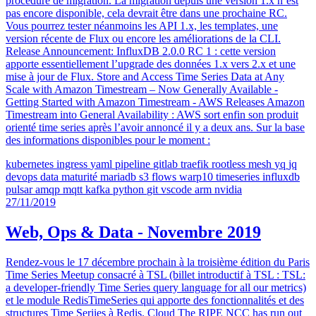
procédure de migration. La migration depuis une version 1.x n’est
pas encore disponible, cela devrait être dans une prochaine RC.
Vous pourrez tester néanmoins les API 1.x, les templates, une
version récente de Flux ou encore les améliorations de la CLI.
Release Announcement: InfluxDB 2.0.0 RC 1 : cette version
apporte essentiellement l’upgrade des données 1.x vers 2.x et une
mise à jour de Flux. Store and Access Time Series Data at Any
Scale with Amazon Timestream – Now Generally Available -
Getting Started with Amazon Timestream - AWS Releases Amazon
Timestream into General Availability : AWS sort enfin son produit
orienté time series après l’avoir annoncé il y a deux ans. Sur la base
des informations disponibles pour le moment :
kubernetes
ingress
yaml
pipeline
gitlab
traefik
rootless
mesh
yq
jq
devops
data
maturité
mariadb
s3
flows
warp10
timeseries
influxdb
pulsar
amqp
mqtt
kafka
python
git
vscode
arm
nvidia
27/11/2019
Web, Ops & Data - Novembre 2019
Rendez-vous le 17 décembre prochain à la troisième édition du Paris
Time Series Meetup consacré à TSL (billet introductif à TSL : TSL:
a developer-friendly Time Series query language for all our metrics)
et le module RedisTimeSeries qui apporte des fonctionnalités et des
structures Time Seriies à Redis. Cloud The RIPE NCC has run out