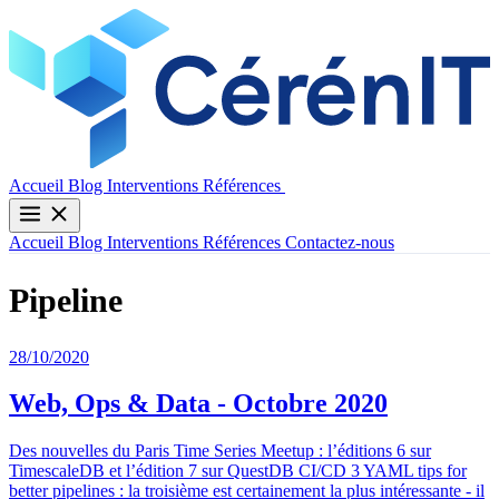
Contactez-nous
Accueil
Blog
Interventions
Références
Accueil
Blog
Interventions
Références
Contactez-nous
Pipeline
28/10/2020
Web, Ops & Data - Octobre 2020
Des nouvelles du Paris Time Series Meetup : l’éditions 6 sur
TimescaleDB et l’édition 7 sur QuestDB CI/CD 3 YAML tips for
better pipelines : la troisième est certainement la plus intéressante - il