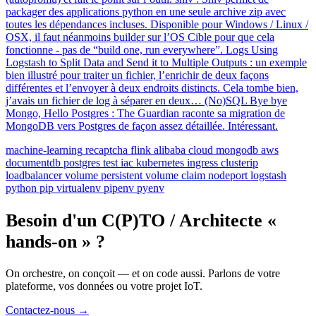
packager des applications python en une seule archive zip avec
toutes les dépendances incluses. Disponible pour Windows / Linux /
OSX, il faut néanmoins builder sur l’OS Cible pour que cela
fonctionne - pas de “build one, run everywhere”. Logs Using
Logstash to Split Data and Send it to Multiple Outputs : un exemple
bien illustré pour traiter un fichier, l’enrichir de deux façons
différentes et l’envoyer à deux endroits distincts. Cela tombe bien,
j’avais un fichier de log à séparer en deux… (No)SQL Bye bye
Mongo, Hello Postgres : The Guardian raconte sa migration de
MongoDB vers Postgres de façon assez détaillée. Intéressant.
machine-learning
recaptcha
flink
alibaba
cloud
mongodb
aws
documentdb
postgres
test
iac
kubernetes
ingress
clusterip
loadbalancer
volume
persistent volume claim
nodeport
logstash
python
pip
virtualenv
pipenv
pyenv
Besoin d'un C(P)TO / Architecte «
hands-on » ?
On orchestre, on conçoit — et on code aussi. Parlons de votre
plateforme, vos données ou votre projet IoT.
Contactez-nous
→