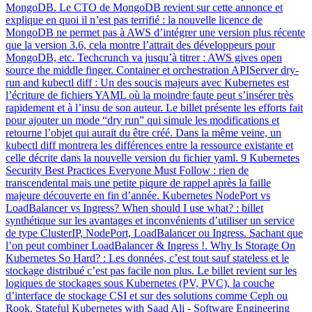
MongoDB. Le CTO de MongoDB revient sur cette annonce et
explique en quoi il n’est pas terrifié : la nouvelle licence de
MongoDB ne permet pas à AWS d’intégrer une version plus récente
que la version 3.6, cela montre l’attrait des développeurs pour
MongoDB, etc. Techcrunch va jusqu’à titrer : AWS gives open
source the middle finger. Container et orchestration APIServer dry-
run and kubectl diff : Un des soucis majeurs avec Kubernetes est
l’écriture de fichiers YAML où la moindre faute peut s’insérer très
rapidement et à l’insu de son auteur. Le billet présente les efforts fait
pour ajouter un mode “dry run” qui simule les modifications et
retourne l’objet qui aurait du être créé. Dans la même veine, un
kubectl diff montrera les différences entre la ressource existante et
celle décrite dans la nouvelle version du fichier yaml. 9 Kubernetes
Security Best Practices Everyone Must Follow : rien de
transcendental mais une petite piqure de rappel après la faille
majeure découverte en fin d’année. Kubernetes NodePort vs
LoadBalancer vs Ingress? When should I use what? : billet
synthétique sur les avantages et inconvénients d’utiliser un service
de type ClusterIP, NodePort, LoadBalancer ou Ingress. Sachant que
l’on peut combiner LoadBalancer & Ingress !. Why Is Storage On
Kubernetes So Hard? : Les données, c’est tout sauf stateless et le
stockage distribué c’est pas facile non plus. Le billet revient sur les
logiques de stockages sous Kubernetes (PV, PVC), la couche
d’interface de stockage CSI et sur des solutions comme Ceph ou
Rook. Stateful Kubernetes with Saad Ali - Software Engineering