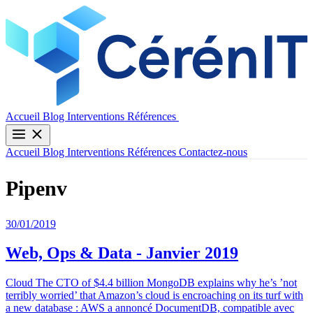
Contactez-nous
Accueil
Blog
Interventions
Références
Accueil
Blog
Interventions
Références
Contactez-nous
Pipenv
30/01/2019
Web, Ops & Data - Janvier 2019
Cloud The CTO of $4.4 billion MongoDB explains why he’s ’not
terribly worried’ that Amazon’s cloud is encroaching on its turf with
a new database : AWS a annoncé DocumentDB, compatible avec