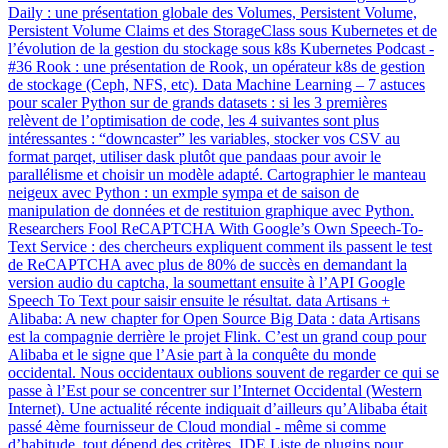
Daily : une présentation globale des Volumes, Persistent Volume,
Persistent Volume Claims et des StorageClass sous Kubernetes et de
l’évolution de la gestion du stockage sous k8s Kubernetes Podcast -
#36 Rook : une présentation de Rook, un opérateur k8s de gestion
de stockage (Ceph, NFS, etc). Data Machine Learning – 7 astuces
pour scaler Python sur de grands datasets : si les 3 premières
relèvent de l’optimisation de code, les 4 suivantes sont plus
intéressantes : “downcaster” les variables, stocker vos CSV au
format parqet, utiliser dask plutôt que pandaas pour avoir le
parallélisme et choisir un modèle adapté. Cartographier le manteau
neigeux avec Python : un exmple sympa et de saison de
manipulation de données et de restituion graphique avec Python.
Researchers Fool ReCAPTCHA With Google’s Own Speech-To-
Text Service : des chercheurs expliquent comment ils passent le test
de ReCAPTCHA avec plus de 80% de succès en demandant la
version audio du captcha, la soumettant ensuite à l’API Google
Speech To Text pour saisir ensuite le résultat. data Artisans +
Alibaba: A new chapter for Open Source Big Data : data Artisans
est la compagnie derrière le projet Flink. C’est un grand coup pour
Alibaba et le signe que l’Asie part à la conquête du monde
occidental. Nous occidentaux oublions souvent de regarder ce qui se
passe à l’Est pour se concentrer sur l’Internet Occidental (Western
Internet). Une actualité récente indiquait d’ailleurs qu’Alibaba était
passé 4ème fournisseur de Cloud mondial - même si comme
d’habitude, tout dépend des critères. IDE Liste de plugins pour