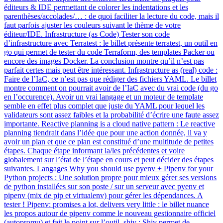
éditeurs & IDE permettant de colorer les indentations et les
parenthèses/accolades/… : de quoi faciliter la lecture du code, mais il
faut parfois ajuster les couleurs suivant le thème de votre
éditeur/IDE. Infrastructure (as Code) Tester son code
d’infrastructure avec Terratest : le billet présente terratest, un outil en
go qui permet de tester du code Terraform, des templates Packer ou
encore des images Docker. La conclusion montre qu’il n’est pas
parfait certes mais peut être intéressant. Infrastructure as (real) code :
Faire de l’IaC, ce n’est pas que rédiger des fichiers YAML. Le billet
montre comment on pourrait avoir de l’IaC avec du vrai code (du go
en l’occurence). Avoir un vrai langage et un moteur de template
semble en effet plus complet que juste du YAML pour lequel les
validateurs sont assez faibles et la probabilité d’écrire une faute assez
importante. Reactive planning is a cloud native pattern : Le reactive
planning tiendrait dans l’idée que pour une action donnée, il va y
avoir un plan et que ce plan est constitué d’une multitude de petites
étapes. Chaque étape informant la/les précédentes et voire
globalement sur l’état de l’étape en cours et peut décider des étapes
suivantes. Langages Why you should use pyenv + Pipenv for your
Python projects : Une solution propre pour mieux gérer ses versions
de python installées sur son poste / sur un serveur avec pyenv et
pipenv (mix de pip et virtualenv) pour gérer les dépendances. A
tester ! Pipenv: promises a lot, delivers very little : le billet nuance
les propos autour de pipenv comme le nouveau gestionnaire officiel
(autopromu) et fait le point sur l’outil. shiv : Shiv permet de