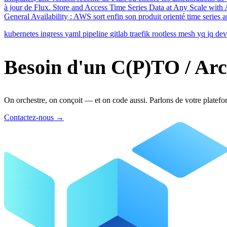
à jour de Flux. Store and Access Time Series Data at Any Scale wi
General Availability : AWS sort enfin son produit orienté time series 
kubernetes
ingress
yaml
pipeline
gitlab
traefik
rootless
mesh
yq
jq
dev
Besoin d'un C(P)TO / Arc
On orchestre, on conçoit — et on code aussi. Parlons de votre platefo
Contactez-nous
→