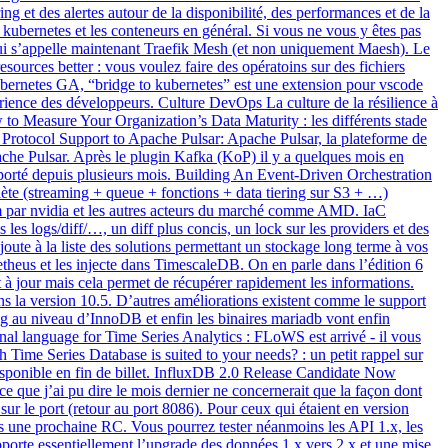
ng et des alertes autour de la disponibilité, des performances et de la
 kubernetes et les conteneurs en général. Si vous ne vous y êtes pas
ui s’appelle maintenant Traefik Mesh (et non uniquement Maesh). Le
sources better : vous voulez faire des opératoins sur des fichiers
ubernetes GA, “bridge to kubernetes” est une extension pour vscode
périence des développeurs. Culture DevOps La culture de la résilience à
 to Measure Your Organization’s Data Maturity : les différents stade
Protocol Support to Apache Pulsar: Apache Pulsar, la plateforme de
he Pulsar. Après le plugin Kafka (KoP) il y a quelques mois en
porté depuis plusieurs mois. Building An Event-Driven Orchestration
plète (streaming + queue + fonctions + data tiering sur S3 + …)
m par nvidia et les autres acteurs du marché comme AMD. IaC
es logs/diff/…, un diff plus concis, un lock sur les providers et des
te à la liste des solutions permettant un stockage long terme à vos
heus et les injecte dans TimescaleDB. On en parle dans l’édition 6
 à jour mais cela permet de récupérer rapidement les informations.
la version 10.5. D’autres améliorations existent comme le support
ng au niveau d’InnoDB et enfin les binaires mariadb vont enfin
al language for Time Series Analytics : FLoWS est arrivé - il vous
 Time Series Database is suited to your needs? : un petit rappel sur
t disponible en fin de billet. InfluxDB 2.0 Release Candidate Now
 que j’ai pu dire le mois dernier ne concernerait que la façon dont
sur le port (retour au port 8086). Pour ceux qui étaient en version
ans une prochaine RC. Vous pourrez tester néanmoins les API 1.x, les
porte essentiellement l’upgrade des données 1.x vers 2.x et une mise