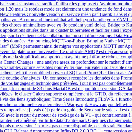
 sur ses instances traefik, d’utiliser les plugins et d’avoir un monitori
rsion 1.20 mais le rootless mode est clairement une tendance de fond dans
ew Features : nouvelle version du service mesh par Traefik Labs et q
s paths. yq : A command line tool that will help you handle your YAML re
 des choses minimalistes avec yq (le pendant yaml de jq). Bridge to K
 applications situées dans un ckuster kubernetes et faciliter ainsi l’ex
erq sur la résilience et la collaboration au sein d’une équipe. Data How
tation des données. Announcing MQTT-on-Pulsar: Bringing Native MQTT 
sar” (MoP) permettant ainsi de migrer vos applications MQTT sur Apac
venir la plateforme universelle. Le protocole AMQP est déjà aussi sup
Pulsar e la simplificaiton apportée en ayant une platforme riche et com
 Center Changes : une analyse assez en profondeur sur le rachat d’ar
riables comme sensibles pour éviter que leur valeur soit visible dans l
metheus, with the combined power of SQL and PromQL : Timescale s’ajou
une couche d’analytics. Un connecteur récupère les données dans Promet
t de vos langages et technologies préférées. Tout n’est pas complètement
out, le support de S3 dans MariaDB est disponible en version GA dans 
vilèges, le cluster Galera supporte complètement le GTID, du refactori
é via des liens symboliques) Time Series Introducing FLoWS, a function
proche fonctionnelle en alternative à Warpscript. How can you tell which
s temporelles ; j’avais déjà parlé du guide de Senx sur le sujet - il es
avec le retour du moteur de stockage de la V1 - qui contrairement à ce
 maintenu et amélioré par Influxdata d’autre part. Quelques changements 
depuis une version 1.x n’est pas encore disponible, cela devrait être d
e la CLI. Release Announcement: InfluxDB 2.0.0 RC 1 : cette version ap