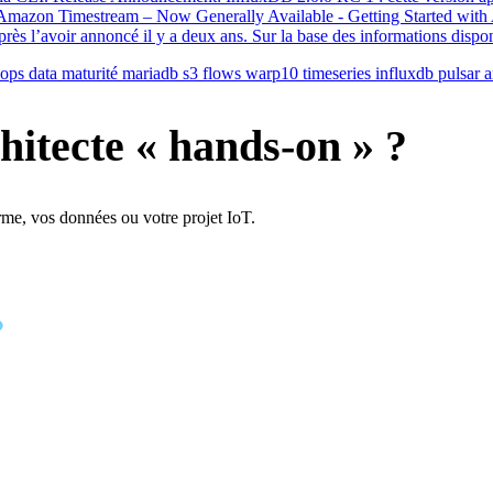
th Amazon Timestream – Now Generally Available - Getting Started w
après l’avoir annoncé il y a deux ans. Sur la base des informations disp
ops
data
maturité
mariadb
s3
flows
warp10
timeseries
influxdb
pulsar
hitecte « hands-on » ?
rme, vos données ou votre projet IoT.