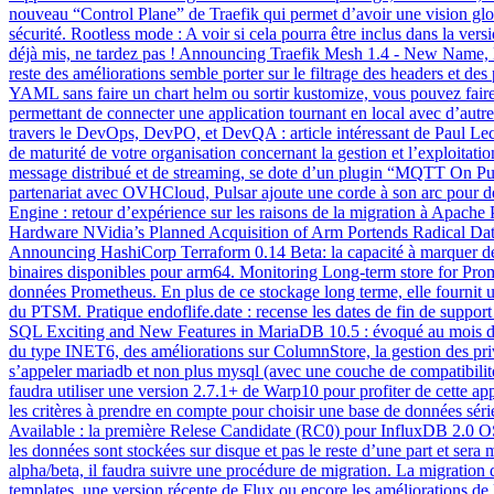
nouveau “Control Plane” de Traefik qui permet d’avoir une vision globale
sécurité. Rootless mode : A voir si cela pourra être inclus dans la ve
déjà mis, ne tardez pas ! Announcing Traefik Mesh 1.4 - New Name, N
reste des améliorations semble porter sur le filtrage des headers et de
YAML sans faire un chart helm ou sortir kustomize, vous pouvez faire
permettant de connecter une application tournant en local avec d’autres
travers le DevOps, DevPO, et DevQA : article intéressant de Paul Lecl
de maturité de votre organisation concernant la gestion et l’exploi
message distribué et de streaming, se dote d’un plugin “MQTT On Pul
partenariat avec OVHCloud, Pulsar ajoute une corde à son arc pour de
Engine : retour d’expérience sur les raisons de la migration à Apache 
Hardware NVidia’s Planned Acquisition of Arm Portends Radical Data
Announcing HashiCorp Terraform 0.14 Beta: la capacité à marquer des va
binaires disponibles pour arm64. Monitoring Long-term store for Pro
données Prometheus. En plus de ce stockage long terme, elle fournit 
du PTSM. Pratique endoflife.date : recense les dates de fin de suppor
SQL Exciting and New Features in MariaDB 10.5 : évoqué au mois d’a
du type INET6, des améliorations sur ColumnStore, la gestion des pri
s’appeler mariadb et non plus mysql (avec une couche de compatibilit
faudra utiliser une version 2.7.1+ de Warp10 pour profiter de cette ap
les critères à prendre en compte pour choisir une base de données série
Available : la première Relese Candidate (RC0) pour InfluxDB 2.0 OSS 
les données sont stockées sur disque et pas le reste d’une part et sera
alpha/beta, il faudra suivre une procédure de migration. La migration 
templates, une version récente de Flux ou encore les améliorations d