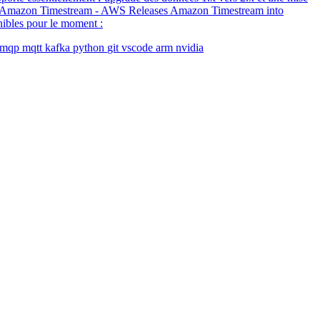
ith Amazon Timestream - AWS Releases Amazon Timestream into
onibles pour le moment :
amqp
mqtt
kafka
python
git
vscode
arm
nvidia