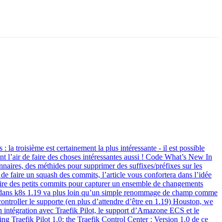
a troisième est certainement la plus intéressante - il est possible
t l’air de faire des choses intéressantes aussi ! Code What’s New In
naires, des méthides pour supprimer des suffixes/préfixes sur les
 de faire un squash des commits, l’article vous confortera dans l’idée
 faire des petits commits pour capturer un ensemble de changements
e dans k8s 1.19 va plus loin qu’un simple renommage de champ comme
s controller le supporte (en plus d’attendre d’être en 1.19) Houston, we
on intégration avec Traefik Pilot, le support d’Amazone ECS et le
ng Traefik Pilot 1.0: the Traefik Control Center : Version 1.0 de ce