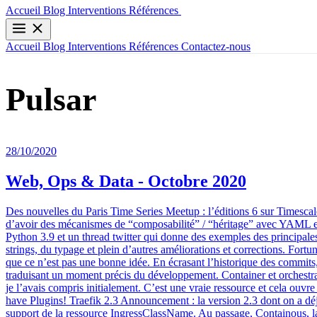
Contactez-nous
Accueil
Blog
Interventions
Références
Accueil
Blog
Interventions
Références
Contactez-nous
Pulsar
28/10/2020
Web, Ops & Data - Octobre 2020
Des nouvelles du Paris Time Series Meetup : l’éditions 6 sur Timescale
d’avoir des mécanismes de “composabilité” / “héritage” avec YAML et G
Python 3.9 et un thread twitter qui donne des exemples des principale
strings, du typage et plein d’autres améliorations et corrections. Fort
que ce n’est pas une bonne idée. En écrasant l’historique des commits,
traduisant un moment précis du développement. Container et orches
je l’avais compris initialement. C’est une vraie ressource et cela ouvre 
have Plugins! Traefik 2.3 Announcement : la version 2.3 dont on a déjà
support de la ressource IngressClassName. Au passage, Containous, la s