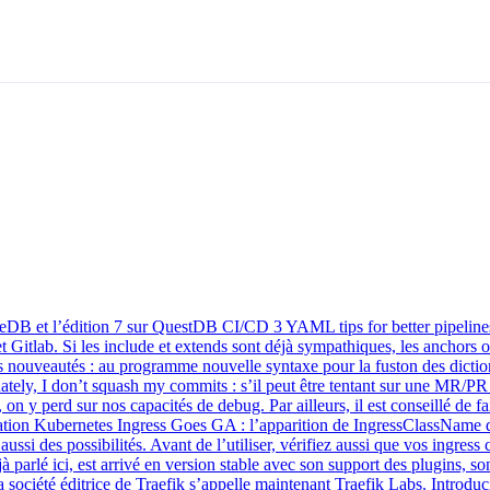
DB et l’édition 7 sur QuestDB CI/CD 3 YAML tips for better pipelines : l
itlab. Si les include et extends sont déjà sympathiques, les anchors on
s nouveautés : au programme nouvelle syntaxe pour la fuston des diction
unately, I don’t squash my commits : s’il peut être tentant sur une MR/PR
 on y perd sur nos capacités de debug. Par ailleurs, il est conseillé de
tration Kubernetes Ingress Goes GA : l’apparition de IngressClassNam
aussi des possibilités. Avant de l’utiliser, vérifiez aussi que vos ingres
 parlé ici, est arrivé en version stable avec son support des plugins, s
ociété éditrice de Traefik s’appelle maintenant Traefik Labs. Introduci