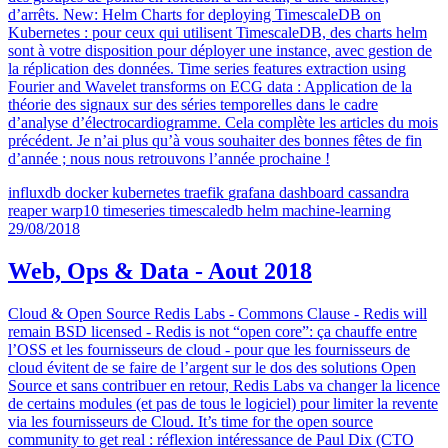
d’arrêts. New: Helm Charts for deploying TimescaleDB on
Kubernetes : pour ceux qui utilisent TimescaleDB, des charts helm
sont à votre disposition pour déployer une instance, avec gestion de
la réplication des données. Time series features extraction using
Fourier and Wavelet transforms on ECG data : Application de la
théorie des signaux sur des séries temporelles dans le cadre
d’analyse d’électrocardiogramme. Cela complète les articles du mois
précédent. Je n’ai plus qu’à vous souhaiter des bonnes fêtes de fin
d’année ; nous nous retrouvons l’année prochaine !
influxdb
docker
kubernetes
traefik
grafana
dashboard
cassandra
reaper
warp10
timeseries
timescaledb
helm
machine-learning
29/08/2018
Web, Ops & Data - Aout 2018
Cloud & Open Source Redis Labs - Commons Clause - Redis will
remain BSD licensed - Redis is not “open core”: ça chauffe entre
l’OSS et les fournisseurs de cloud - pour que les fournisseurs de
cloud évitent de se faire de l’argent sur le dos des solutions Open
Source et sans contribuer en retour, Redis Labs va changer la licence
de certains modules (et pas de tous le logiciel) pour limiter la revente
via les fournisseurs de Cloud. It’s time for the open source
community to get real : réflexion intéressance de Paul Dix (CTO