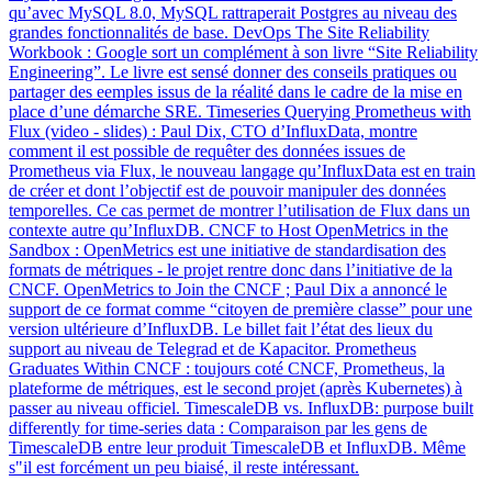
qu’avec MySQL 8.0, MySQL rattraperait Postgres au niveau des
grandes fonctionnalités de base. DevOps The Site Reliability
Workbook : Google sort un complément à son livre “Site Reliability
Engineering”. Le livre est sensé donner des conseils pratiques ou
partager des eemples issus de la réalité dans le cadre de la mise en
place d’une démarche SRE. Timeseries Querying Prometheus with
Flux (video - slides) : Paul Dix, CTO d’InfluxData, montre
comment il est possible de requêter des données issues de
Prometheus via Flux, le nouveau langage qu’InfluxData est en train
de créer et dont l’objectif est de pouvoir manipuler des données
temporelles. Ce cas permet de montrer l’utilisation de Flux dans un
contexte autre qu’InfluxDB. CNCF to Host OpenMetrics in the
Sandbox : OpenMetrics est une initiative de standardisation des
formats de métriques - le projet rentre donc dans l’initiative de la
CNCF. OpenMetrics to Join the CNCF ; Paul Dix a annoncé le
support de ce format comme “citoyen de première classe” pour une
version ultérieure d’InfluxDB. Le billet fait l’état des lieux du
support au niveau de Telegrad et de Kapacitor. Prometheus
Graduates Within CNCF : toujours coté CNCF, Prometheus, la
plateforme de métriques, est le second projet (après Kubernetes) à
passer au niveau officiel. TimescaleDB vs. InfluxDB: purpose built
differently for time-series data : Comparaison par les gens de
TimescaleDB entre leur produit TimescaleDB et InfluxDB. Même
s"il est forcément un peu biaisé, il reste intéressant.