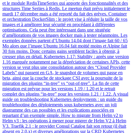
et le module RedisTimeSeries qui apporte des fonctionnalités et des
structures Time Seriies à Redis. Le meetup était prévu initialement le
mardi 17 décembre mais a été reporté du fait des grèves. Container
et orchestration DockerSlim : le projet vise à réduire la taille de vos
images et à améliorer leur sécurité en procédant à différentes
optimisations. Cela peut être intéressant dans une stratégie
d’améliorations de vos images docker mais à tester néanmoins. Les
exemples données partent d’Ubuntu 14.04 dont l’image fait 60 / 65
Mo alors que l’image Ubuntu 16.04 fait moitié moins et Alpine fait
30 fois moins. Donc certains gains semblent faciles à obtenir, à
creuser plus en détail. Kubernetes 1.17: Stability : après une version
1.16 marquée notamment par la dépréciation de certaines APIs, cette
version se veut plus une consolidation autour des “Cloud Provider
Labels” qui passent en GA, le snapshot de volumes qui passe en
beta, ainsi que la couche de stockage CSI avec la poursuite de la
migration des plugins “in-tree” vs “out-of-tree”. La fin de cette
migration est prévue pour les versions 1.19 / 1.20 et le retrait
complet des plugins “in-tree” pour les versions 1.21 / 1.22. A visual
guide on troubleshooting Kubernetes deployments : un guide du
troublehooting des déploiements sous kubernetes avec un joli
diagramme des cas possibles et les explications associées en
repartant d’un exemple simple. How to migrate from Helm v2 to
Helm v3 : les opérations à mener pour migrer de Helm V2 à Helm
V3. Traefik 2.1 : le provider Consul Catalog fait son retour (il était
absent en 2.0.x) et diverses améliorations sur la CRD Kubernetes