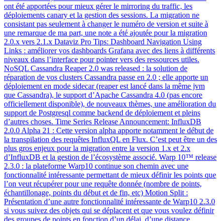
ont été apportées pour mieux gérer le mirroring du traffic, les
déploiements canary et la gestion des sessions. La migration ne
consistant pas seulement à changer le numéro de version et suite à
une remarque de ma part, une note a été ajoutée pour la migration
2.0.x vers 2.1.x Dataviz Pro Tips: Dashboard Navigation Using
Links : améliorer vos dashboards Grafana avec des liens à différents
niveaux dans l’interface pour pointer vers des ressources utiles.
NoSQL Cassandra Reaper 2.0 was released : la solution de
réparation de vos clusters Cassandra passe en 2.0 ; elle apporte un
déploiement en mode sidecar (reaper est lancé dans la même jvm
que Cassandra), le support d’Apache Cassandra 4.0 (pas encore
officiellement disponible), de nouveaux thèmes, une amélioration du
support de Postgresql comme backend de déploiement et pleins
d’autres choses. Time Series Release Announcement: InfluxDB
2.0.0 Alpha 21 : Cette version alpha apporte notamment le début de
la transpilation des requêtes InfluxQL en Flux. C’est peut être un des
plus gros enjeux pour la migration entre la version 1.x et 2.x
d’InfluxDB et la gestion de l’écosystème associé. Warp 10™ release
2.3.0 : la plateforme Warp10 continue son chemin avec une
fonctionnalité intéressante permettant de mieux définir les points que
l’on veut récupérer pour une requête donnée (nombre de points,
échantillonage, points du début et de fin, etc) Motion Split :
Présentation d’une autre fonctionnalité intéressante de Warp10 2.3.0
si vous suivez des objets qui se déplacent et que vous voulez définir
des groupes de points en fonction d’un délai, d’une distance,