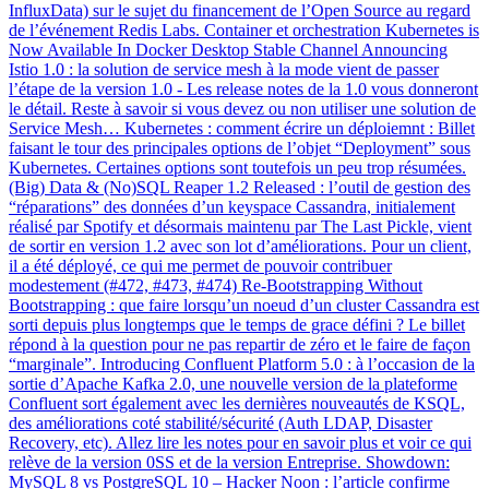
InfluxData) sur le sujet du financement de l’Open Source au regard
de l’événement Redis Labs. Container et orchestration Kubernetes is
Now Available In Docker Desktop Stable Channel Announcing
Istio 1.0 : la solution de service mesh à la mode vient de passer
l’étape de la version 1.0 - Les release notes de la 1.0 vous donneront
le détail. Reste à savoir si vous devez ou non utiliser une solution de
Service Mesh… Kubernetes : comment écrire un déploiemnt : Billet
faisant le tour des principales options de l’objet “Deployment” sous
Kubernetes. Certaines options sont toutefois un peu trop résumées.
(Big) Data & (No)SQL Reaper 1.2 Released : l’outil de gestion des
“réparations” des données d’un keyspace Cassandra, initialement
réalisé par Spotify et désormais maintenu par The Last Pickle, vient
de sortir en version 1.2 avec son lot d’améliorations. Pour un client,
il a été déployé, ce qui me permet de pouvoir contribuer
modestement (#472, #473, #474) Re-Bootstrapping Without
Bootstrapping : que faire lorsqu’un noeud d’un cluster Cassandra est
sorti depuis plus longtemps que le temps de grace défini ? Le billet
répond à la question pour ne pas repartir de zéro et le faire de façon
“marginale”. Introducing Confluent Platform 5.0 : à l’occasion de la
sortie d’Apache Kafka 2.0, une nouvelle version de la plateforme
Confluent sort également avec les dernières nouveautés de KSQL,
des améliorations coté stabilité/sécurité (Auth LDAP, Disaster
Recovery, etc). Allez lire les notes pour en savoir plus et voir ce qui
relève de la version 0SS et de la version Entreprise. Showdown:
MySQL 8 vs PostgreSQL 10 – Hacker Noon : l’article confirme