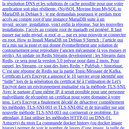
la résolution DNS et les solutions de cache possible pour que votre
application soit plus résiliente. (No)SQL Moving from MySQL to
MariaDB in Debian 9 : je me demandais pourquoi je perdais mon
accès au compte root d’une instance MariaDB suite à un
mysql_secure_installation, voici enfin la réponse. Sur les nouvelles
installations, l’accès au compte root de mariadb est protégé. Il faut
passer par sudo mysql -u root -p ... par ex pour pouvoir se connecter
en root. How to Install MariaDB on Debian 9 Stretch : l’article qui
m’a mis sur la piste et qui donne éventuellement une solution de
contournement pour reproduire l’ancien mécanisme (à vos risques et
périls). An update on Redis Streams development : les Streams dans
Redis, ce sera pour la version 5.0 prévue pour dans 2 mois. Pour
rappel, les Streams, ce sont des listes Redis + PubSub + historique.
C’est une réponse de Redis sur la partie Topic/Message de Kafka.
Certificats Let’s Encrypt a annoncé le 10 janvier avoir identifié une
“faille” lors de la génération du certificat lié à l’utilisation de Let’s
Encrypt dans un environnement mutualisé via la méthode TLS-SNI.
Avec le partage d’une même IP, il serait possible pour une personne
malveillante de récupérer un certificat pour votre domaine à votre
insu. Let’s Encrypt a finalement décidé de désactiver complètement
les méthodes TLS-SNI-001 et TLS-SNI-002 et de travailler sur une
nouvelle méthode TLS-SNI-003 qui corrigerait ce problème. En
attendant, il faut utiliser les méthodes HTTP-01 ou DNS-01.
Astuce(s) du mois La commande docker history (ou docker image
history) permet de voir le nombre de layers d’une image, la taille de