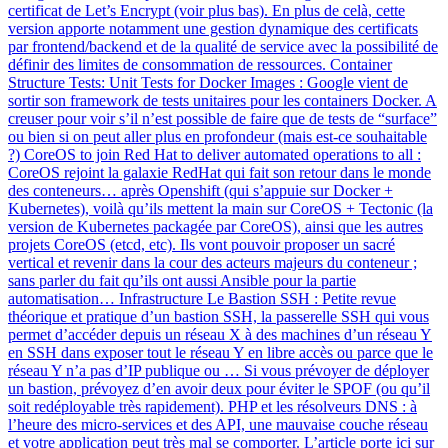
certificat de Let’s Encrypt (voir plus bas). En plus de celà, cette
version apporte notamment une gestion dynamique des certificats
par frontend/backend et de la qualité de service avec la possibilité de
définir des limites de consommation de ressources. Container
Structure Tests: Unit Tests for Docker Images : Google vient de
sortir son framework de tests unitaires pour les containers Docker. A
creuser pour voir s’il n’est possible de faire que de tests de “surface”
ou bien si on peut aller plus en profondeur (mais est-ce souhaitable
?) CoreOS to join Red Hat to deliver automated operations to all :
CoreOS rejoint la galaxie RedHat qui fait son retour dans le monde
des conteneurs… après Openshift (qui s’appuie sur Docker +
Kubernetes), voilà qu’ils mettent la main sur CoreOS + Tectonic (la
version de Kubernetes packagée par CoreOS), ainsi que les autres
projets CoreOS (etcd, etc). Ils vont pouvoir proposer un sacré
vertical et revenir dans la cour des acteurs majeurs du conteneur ;
sans parler du fait qu’ils ont aussi Ansible pour la partie
automatisation… Infrastructure Le Bastion SSH : Petite revue
théorique et pratique d’un bastion SSH, la passerelle SSH qui vous
permet d’accéder depuis un réseau X à des machines d’un réseau Y
en SSH dans exposer tout le réseau Y en libre accès ou parce que le
réseau Y n’a pas d’IP publique ou … Si vous prévoyer de déployer
un bastion, prévoyez d’en avoir deux pour éviter le SPOF (ou qu’il
soit redéployable très rapidement). PHP et les résolveurs DNS : à
l’heure des micro-services et des API, une mauvaise couche réseau
et votre application peut très mal se comporter. L’article porte ici sur