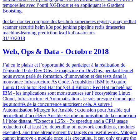
temporelles avec l’outil XGBoost et en appliquant le Gradient
Bootsting.
docker
docker compose
docker-hub
kubernetes
registry
quay
redhat
scanner
sécurité
helm
k3s
pod
jenkins
pipeline
redis
timeseries
machine-learning
prediction
ksql
kafka-streams
31/10/2018
Web, Ops & Data - Octobre 2018
J’ai eu le plaisir et l’opportunité de participer à la réalisation de
l’épisode 10 de Dev’Obs, le magazine du DevOps, pendant lequel
nous avons parlé de formation, d’innovation et des tests dans la
mouvance Infrastructure As Code. Acquisition IBM to Acquire
Linux Distributor Red Hat for $33.4 Billion : Red Hat racheté par
IBM - les implications sont monstrueuses sur l’écosystème Linux,
Cloud, Infrastructure et Automatisation - je suis presque étonné que
les autorités de la concurrence autorisent cela. A suivre !
Automatisation Mitogen for Ansible : extension pour Ansible qui
permettrait d’accélérer Ansible via une optimisation de la connexion
à l’hôte distant. “Expect a 1.25x - 7x speedup and a CPU usage
reduction of at least 2x, depending on network conditions, modules
executed, and time already spent by targets on useful work. Mitogen
cannot improve a module once it is executing, it can only ensure the