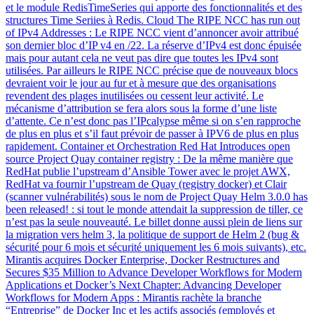
et le module RedisTimeSeries qui apporte des fonctionnalités et des
structures Time Seriies à Redis. Cloud The RIPE NCC has run out
of IPv4 Addresses : Le RIPE NCC vient d’annoncer avoir attribué
son dernier bloc d’IP v4 en /22. La réserve d’IPv4 est donc épuisée
mais pour autant cela ne veut pas dire que toutes les IPv4 sont
utilisées. Par ailleurs le RIPE NCC précise que de nouveaux blocs
devraient voir le jour au fur et à mesure que des organisations
revendent des plages inutilisées ou cessent leur activité. Le
mécanisme d’attribution se fera alors sous la forme d’une liste
d’attente. Ce n’est donc pas l’IPcalypse même si on s’en rapproche
de plus en plus et s’il faut prévoir de passer à IPV6 de plus en plus
rapidement. Container et Orchestration Red Hat Introduces open
source Project Quay container registry : De la même manière que
RedHat publie l’upstream d’Ansible Tower avec le projet AWX,
RedHat va fournir l’upstream de Quay (registry docker) et Clair
(scanner vulnérabilités) sous le nom de Project Quay Helm 3.0.0 has
been released! : si tout le monde attendait la suppression de tiller, ce
n’est pas la seule nouveauté. Le billet donne aussi plein de liens sur
la migration vers helm 3, la politique de support de Helm 2 (bug &
sécurité pour 6 mois et sécurité uniquement les 6 mois suivants), etc.
Mirantis acquires Docker Enterprise, Docker Restructures and
Secures $35 Million to Advance Developer Workflows for Modern
Applications et Docker’s Next Chapter: Advancing Developer
Workflows for Modern Apps : Mirantis rachète la branche
“Entreprise” de Docker Inc et les actifs associés (employés et