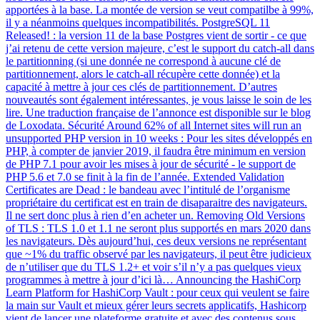
apportées à la base. La montée de version se veut compatilbe à 99%,
il y a néanmoins quelques incompatibilités. PostgreSQL 11
Released! : la version 11 de la base Postgres vient de sortir - ce que
j’ai retenu de cette version majeure, c’est le support du catch-all dans
le partitionning (si une donnée ne correspond à aucune clé de
partitionnement, alors le catch-all récupère cette donnée) et la
capacité à mettre à jour ces clés de partitionnement. D’autres
nouveautés sont également intéressantes, je vous laisse le soin de les
lire. Une traduction française de l’annonce est disponible sur le blog
de Loxodata. Sécurité Around 62% of all Internet sites will run an
unsupported PHP version in 10 weeks : Pour les sites développés en
PHP, à compter de janvier 2019, il faudra être minimum en version
de PHP 7.1 pour avoir les mises à jour de sécurité - le support de
PHP 5.6 et 7.0 se finit à la fin de l’année. Extended Validation
Certificates are Dead : le bandeau avec l’intitulé de l’organisme
propriétaire du certificat est en train de disaparaitre des navigateurs.
Il ne sert donc plus à rien d’en acheter un. Removing Old Versions
of TLS : TLS 1.0 et 1.1 ne seront plus supportés en mars 2020 dans
les navigateurs. Dès aujourd’hui, ces deux versions ne représentant
que ~1% du traffic observé par les navigateurs, il peut être judicieux
de n’utiliser que du TLS 1.2+ et voir s’il n’y a pas quelques vieux
programmes à mettre à jour d’ici là… Announcing the HashiCorp
Learn Platform for HashiCorp Vault : pour ceux qui veulent se faire
la main sur Vault et mieux gérer leurs secrets applicatifs, Hashicorp
vient de lancer une plateforme gratuite et avec des contenus sous