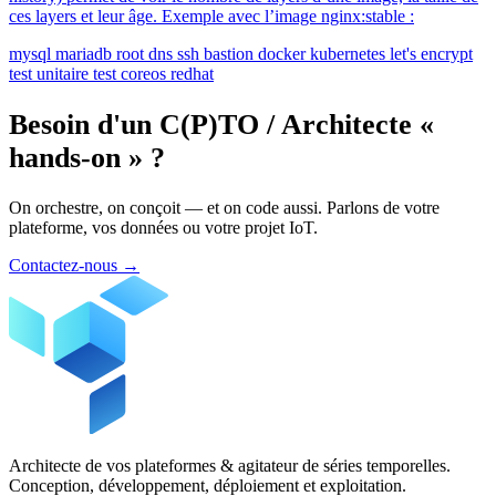
ces layers et leur âge. Exemple avec l’image nginx:stable :
mysql
mariadb
root
dns
ssh
bastion
docker
kubernetes
let's encrypt
test unitaire
test
coreos
redhat
Besoin d'un C(P)TO / Architecte «
hands-on » ?
On orchestre, on conçoit — et on code aussi. Parlons de votre
plateforme, vos données ou votre projet IoT.
Contactez-nous
→
Architecte de vos plateformes & agitateur de séries temporelles.
Conception, développement, déploiement et exploitation.