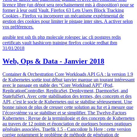
licence libre (un dépot sera prochainement mis à disposition) pour se
former à leur outil Vault. Firefox 63 Lets Users Block Tracking
Cookies - Firefox va incorporer un mécanisme expérimental de
gestion des cookies pour limiter le pistage inter sites. A activer selon
vos préférences.
ansible
test
ssh
tls
php
molecule
rolespec
iac
cli
postgres
redis
certificats
vault
hashicorp
training
firefox
cookie
redhat
ibm
31/01/2018
Web, Ops & Data - Janvier 2018
Container & Orchestration Core Workloads API GA : la version 1.9
de Kubernetes sortie tout début janvier marque un tourant intéressant
avec le passage en stable des “Core Workload API” (Pod,
ReplicationController, ReplicaSet, Deployment, DaemonSet, and
StatefulSet). Avec cette stabilisation des termes, des concepts et des
API, c’est le socle de Kubernetes qui se stabilise sérieusement. Une
bonne raison de plus de creuser cette solution au fur et à mesure que
l’écosystème va se stabiliser et se simplifier. The Twelve-Factors
Kubernetes : Revue de la terminilogie et des concepts de Kubernetes
au travers de 12 points et énonciation de quelques bonnes pratiques
générales associées. Traefik 1.5 - Cancoilote Is Here : cette version
corrige notamment le problème de méthode de génération de