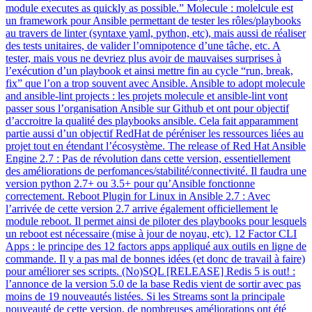
module executes as quickly as possible.” Molecule : molelcule est
un framework pour Ansible permettant de tester les rôles/playbooks
au travers de linter (syntaxe yaml, python, etc), mais aussi de réaliser
des tests unitaires, de valider l’omnipotence d’une tâche, etc. A
tester, mais vous ne devriez plus avoir de mauvaises surprises à
l’exécution d’un playbook et ainsi mettre fin au cycle “run, break,
fix” que l’on a trop souvent avec Ansible. Ansible to adopt molecule
and ansible-lint projects : les projets molecule et ansible-lint vont
passer sous l’organisation Ansible sur Github et ont pour objectif
d’accroitre la qualité des playbooks ansible. Cela fait apparamment
partie aussi d’un objectif RedHat de péréniser les ressources liées au
projet tout en étendant l’écosystème. The release of Red Hat Ansible
Engine 2.7 : Pas de révolution dans cette version, essentiellement
des améliorations de perfomances/stabilité/connectivité. Il faudra une
version python 2.7+ ou 3.5+ pour qu’Ansible fonctionne
correctement. Reboot Plugin for Linux in Ansible 2.7 : Avec
l’arrivée de cette version 2.7 arrive également officiellement le
module reboot. Il permet ainsi de piloter des playbooks pour lesquels
un reboot est nécessaire (mise à jour de noyau, etc). 12 Factor CLI
Apps : le principe des 12 factors apps appliqué aux outils en ligne de
commande. Il y a pas mal de bonnes idées (et donc de travail à faire)
pour améliorer ses scripts. (No)SQL [RELEASE] Redis 5 is out! :
l’annonce de la version 5.0 de la base Redis vient de sortir avec pas
moins de 19 nouveautés listées. Si les Streams sont la principale
nouveauté de cette version, de nombreuses améliorations ont été