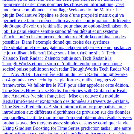
proprement parler mais nommer les choses en informatique, c’est
une chose compliquée… Outillage Welcome to the Matrix : Le
plugin Declarative Pipeline se dote d’une propriété matrix qui va
permettre de faire la même action avec des configurations différentes
plutôt que d’avoir un jenkinsfile pour chaque option/déclinaison du
job. Le parallelisme semble supporté par défaut et un système
d’inclusion/exclusion permet de mieux définir la combinaison des
possibles. Dans l’exemple donné qui croise des systèmes
d’exploitation et des navigateurs, cela permet par ex de ne pas lancer
le job utilisant Micrsoft Edge sous Linux (même si…). Tech
Zalando Tech Radar : Zalendo publie son Tech Radar à la
ThoughtWorks et open source l’outil de rendu pour que chaque
société puisse publie son tech radar ThoughtWorks Tech Radar Vol
21 - Nov 2019 : La dernière édition du Tech Radar Thoughtworks
en 4 grands axes : techniques, platformes, outils, langages &
frameworks. Va falloir lire le PDF pour aller apprécier cette édition.
Time Series How to Use Redis TimeSeries with Grafana for Real-
time Analytics (version française) : Mise en oeuvre du module
RedisTimeSeries et exploitation des données au travers de Grafana.
Time Series Prediction - A short introduction for pragmatists : une
introduction aux différents algorithmes de prévision sur des données
temporelles. L’article montre que l’on peut obtenir des résultats assez
probants avec des moyens assez simples et sans se comliquer la vie.
Using Gradient Boosting for Time Series prediction tasks : une autre
introduction assez pédagogique à la prédiction basée sur des séries