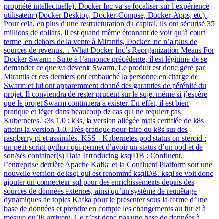
propriété intellectuelle). Docker Inc va se focaliser sur l’expérience
utilisateur (Docker Desktop, Docker-Compse, Docker-Apps, etc).
Pour cela, en plus d’une restructuration du capital, ils ont sécurisé 35
millions de dollars. Il est quand même étonnant de voir qu’à court
terme, en dehors de la vente à Mirantis, Docker Inc n’a plus de
sources de revenus… What Docker Inc’s Reorganization Means For
Docker Swarm : Suite à l’annonce précédente, il est légitime de se
demander ce que va devenir Swarm. Le produit est donc géré par
Mirantis et ces derniers ont embauché la personne en charge de
Swarm et lui ont apparemment donné des garanties de pérénité du
projet. Il conviendra de rester prudent sur le sujet même si j’espère
que le projet Swarm continuera à exister. En effet, il est bien
pratique et léger dans beaucoup de cas qui ne requiert pas
Kubernetes. k3s 1.0 : k3s, la version allégée mais certifiée de k8s
atteint la version 1.0. Très pratique pour faire du k8s sur des
raspberry pi et assimilés. KSS - Kubernetes pod status on steroid :
un petit script python qui permet d’avoir un status d’un pod et de
son/ses container(s) Data Introducing ksqlDB : Confluent,
l’entreprise derrière Apache Kafka et la Confluent Platform sort une
nouvelle version de ksql qui est renommé ksqlDB. ksql se voit donc
ajouter un connecteur sql pour des enrichissements depuis des
sources de données externes, ainsi qu’un système de requêtage
dynamiques de topics Kafka pour le présenter sous la forme d’une
base de données et prendre en compte les changements au fur et à
mesure qu’ils arrivent. Ce n’est donc pas une base de données à