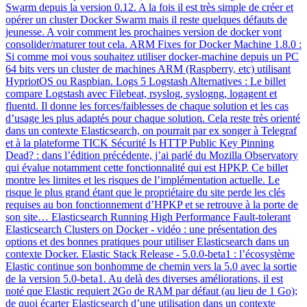
Swarm depuis la version 0.12. A la fois il est très simple de créer et
opérer un cluster Docker Swarm mais il reste quelques défauts de
jeunesse. A voir comment les prochaines version de docker vont
consolider/maturer tout cela. ARM Fixes for Docker Machine 1.8.0 :
Si comme moi vous souhaitez utiliser docker-machine depuis un PC
64 bits vers un cluster de machines ARM (Raspberry, etc) utilisant
HypriotOS ou Raspbian. Logs 5 Logstash Alternatives : Le billet
compare Logstash avec Filebeat, rsyslog, syslogng, logagent et
fluentd. Il donne les forces/faiblesses de chaque solution et les cas
d’usage les plus adaptés pour chaque solution. Cela reste très orienté
dans un contexte Elasticsearch, on pourrait par ex songer à Telegraf
et à la plateforme TICK Sécurité Is HTTP Public Key Pinning
Dead? : dans l’édition précédente, j’ai parlé du Mozilla Observatory
qui évalue notamment cette fonctionnalité qui est HPKP. Ce billet
montre les limites et les risques de l’implémentation actuelle. Le
risque le plus grand étant que le propriétaire du site perde les clés
requises au bon fonctionnement d’HPKP et se retrouve à la porte de
son site… Elasticsearch Running High Performance Fault-tolerant
Elasticsearch Clusters on Docker - vidéo : une présentation des
options et des bonnes pratiques pour utiliser Elasticsearch dans un
contexte Docker. Elastic Stack Release - 5.0.0-beta1 : l’écosystème
Elastic continue son bonhomme de chemin vers la 5.0 avec la sortie
de la version 5.0-beta1. Au delà des diverses améliorations, il est
noté que Elastic requiert 2Go de RAM par défaut (au lieu de 1 Go);
de quoi écarter Elasticsearch d’une utilisation dans un contexte