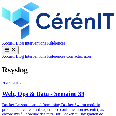
Contactez-nous
Accueil
Blog
Interventions
Références
Accueil
Blog
Interventions
Références
Contactez-nous
Rsyslog
26/09/2016
Web, Ops & Data - Semaine 39
Docker Lessons learned from using Docker Swarm mode in
production : ce retour d’expérience confirme mon ressenti (pas
encore mis à l’épreuve des faits) sur Docker et l’intégration de