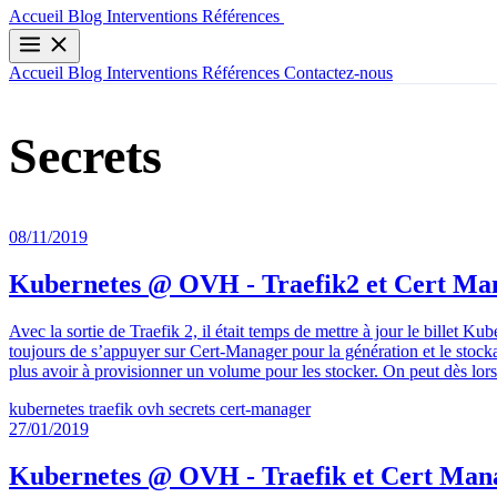
Contactez-nous
Accueil
Blog
Interventions
Références
Accueil
Blog
Interventions
Références
Contactez-nous
Secrets
08/11/2019
Kubernetes @ OVH - Traefik2 et Cert Manag
Avec la sortie de Traefik 2, il était temps de mettre à jour le billet 
toujours de s’appuyer sur Cert-Manager pour la génération et le stockage
plus avoir à provisionner un volume pour les stocker. On peut dès lors 
kubernetes
traefik
ovh
secrets
cert-manager
27/01/2019
Kubernetes @ OVH - Traefik et Cert Manage