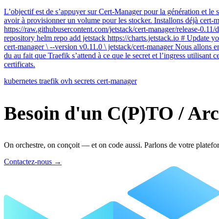
L’objectif est de s’appuyer sur Cert-Manager pour la génération et le st
avoir à provisionner un volume pour les stocker. Installons déjà cert-
https://raw.githubusercontent.com/jetstack/cert-manager/release-0.11
repository helm repo add jetstack https://charts.jetstack.io # Update 
cert-manager \ --version v0.11.0 \ jetstack/cert-manager Nous allons 
du au fait que Traefik s’attend à ce que le secret et l’ingress utilis
certificats.
kubernetes
traefik
ovh
secrets
cert-manager
Besoin d'un C(P)TO / Arc
On orchestre, on conçoit — et on code aussi. Parlons de votre platefo
Contactez-nous
→