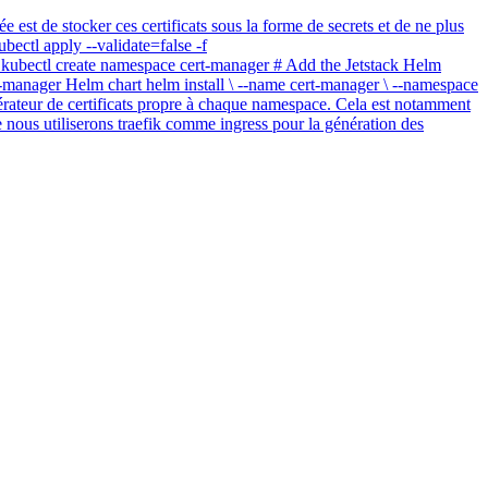
e est de stocker ces certificats sous la forme de secrets et de ne plus
bectl apply --validate=false -f
r kubectl create namespace cert-manager # Add the Jetstack Helm
ert-manager Helm chart helm install \ --name cert-manager \ --namespace
érateur de certificats propre à chaque namespace. Cela est notamment
e nous utiliserons traefik comme ingress pour la génération des