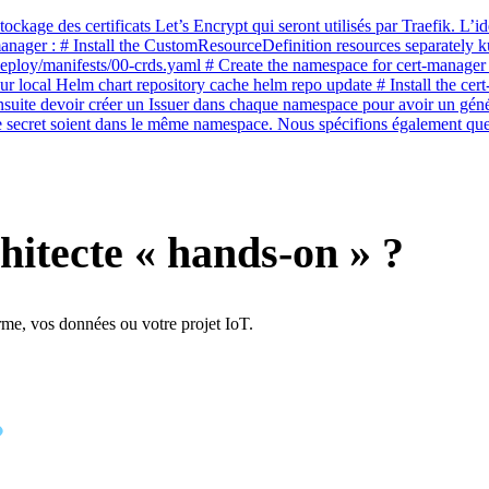
ockage des certificats Let’s Encrypt qui seront utilisés par Traefik. L’idé
manager : # Install the CustomResourceDefinition resources separately ku
/deploy/manifests/00-crds.yaml # Create the namespace for cert-manage
your local Helm chart repository cache helm repo update # Install the c
ensuite devoir créer un Issuer dans chaque namespace pour avoir un gén
ant ce secret soient dans le même namespace. Nous spécifions également qu
hitecte « hands-on » ?
rme, vos données ou votre projet IoT.