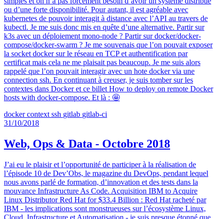
simples et on n’a pas forcément besoin d’avoir un système distribué
ou d’une forte disponibilité. Pour autant, il est agréable avec
kubernetes de pouvoir interagit à distance avec l’API au travers de
kubectl. Je me suis donc mis en quête d’une alternative. Partir sur
k3s avec un déploiement mono-node ? Partir sur docker/docker-
compose/docker-swarm ? Je me souvenais que l’on pouvait exposer
la socket docker sur le réseau en TCP et authentification par
certificat mais cela ne me plaisait pas beaucoup. Je me suis alors
rappelé que l’on pouvait interagir avec un hote docker via une
connection ssh. En continuant à creuser, je suis tomber sur les
contextes dans Docker et ce billet How to deploy on remote Docker
hosts with docker-compose. Et là : 🤩
docker
context
ssh
gitlab
gitlab-ci
31/10/2018
Web, Ops & Data - Octobre 2018
J’ai eu le plaisir et l’opportunité de participer à la réalisation de
l’épisode 10 de Dev’Obs, le magazine du DevOps, pendant lequel
nous avons parlé de formation, d’innovation et des tests dans la
mouvance Infrastructure As Code. Acquisition IBM to Acquire
Linux Distributor Red Hat for $33.4 Billion : Red Hat racheté par
IBM - les implications sont monstrueuses sur l’écosystème Linux,
Cloud, Infrastructure et Automatisation - je suis presque étonné que