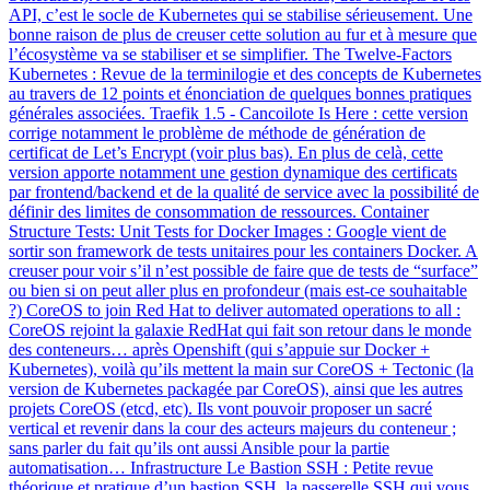
API, c’est le socle de Kubernetes qui se stabilise sérieusement. Une
bonne raison de plus de creuser cette solution au fur et à mesure que
l’écosystème va se stabiliser et se simplifier. The Twelve-Factors
Kubernetes : Revue de la terminilogie et des concepts de Kubernetes
au travers de 12 points et énonciation de quelques bonnes pratiques
générales associées. Traefik 1.5 - Cancoilote Is Here : cette version
corrige notamment le problème de méthode de génération de
certificat de Let’s Encrypt (voir plus bas). En plus de celà, cette
version apporte notamment une gestion dynamique des certificats
par frontend/backend et de la qualité de service avec la possibilité de
définir des limites de consommation de ressources. Container
Structure Tests: Unit Tests for Docker Images : Google vient de
sortir son framework de tests unitaires pour les containers Docker. A
creuser pour voir s’il n’est possible de faire que de tests de “surface”
ou bien si on peut aller plus en profondeur (mais est-ce souhaitable
?) CoreOS to join Red Hat to deliver automated operations to all :
CoreOS rejoint la galaxie RedHat qui fait son retour dans le monde
des conteneurs… après Openshift (qui s’appuie sur Docker +
Kubernetes), voilà qu’ils mettent la main sur CoreOS + Tectonic (la
version de Kubernetes packagée par CoreOS), ainsi que les autres
projets CoreOS (etcd, etc). Ils vont pouvoir proposer un sacré
vertical et revenir dans la cour des acteurs majeurs du conteneur ;
sans parler du fait qu’ils ont aussi Ansible pour la partie
automatisation… Infrastructure Le Bastion SSH : Petite revue
théorique et pratique d’un bastion SSH, la passerelle SSH qui vous