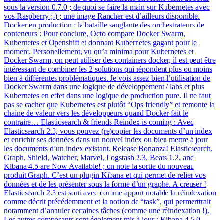
sous la version 0.7.0 ; de quoi se faire la main sur Kubernetes avec
vos Raspberry ;-) ; une image Rancher est d’ailleurs disponible.
Docker en production : la bataille sanglante des orchestrateurs de
conteneurs : Pour conclure, Octo compare Docker Swarm,
Kubernetes et Openshift et donnant Kubernetes gagant pour le
moment. Personellement, vu qu’a minima pour Kubernetes et
Docker Swarm, on peut utiliser des containers docker, il est peut être
intéressant de combiner les 2 solutions qui répondent plus ou moins
bien à différentes problématiques. Je vois assez bien l’utilisation de
Docker Swarm dans une logique de développement / labs et plus
Kubernetes en effet dans une logique de production pure. Il ne faut
pas se cacher que Kubernetes est plutôt “Ops friendly” et remonte la
chaine de valeur vers les développeurs quand Docker fait le
contraire… Elasticsearch & friends Reindex is coming : Avec
Elasticsearch 2.3, vous pouvez (re)copier les documents d’un index
et enrichir ses données dans un nouvel index ou bien mettre à jour
les documents d’un index existant. Release Bonanza! Elasticsearch,
Graph, Shield, Watcher, Marvel, Logstash 2.3, Beats 1.2, and
Kibana 4.5 are Now Available! ; on note la sortie du nouveau
produit Graph. C’est un plugin Kibana et qui permet de relier vos
données et de les présenter sous la forme d’un graphe. A creuser !
Elasticsearch 2.3 est sorti avec comme apport notable la réindexation
comme décrit précédemment et la notion de “task”, qui permerttrait
notamment d’annuler certaines tâches (comme une réindexation !).
Les autres composants sont également mis à jour : Kibana 4.5.0,