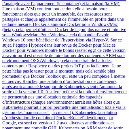
l’analogie avec l’appartement (le container) et la maison (la VM).
Une maison (VM) contient tout ce dont elle a besoin pour
fonctionner alors que pour un immeuble, des ressources sont
partagées et chaque appartement de l’immeuble en profite dans une
certaine mesure. Docker a annoncé Docker pour Windows/Mac
(beta) ; cela permet d’utiliser Docker de façon plus native et intuitive
sous Windows/Mac. Pour Windows, cela demande d’avoir
Windows 10 pour bénéficier de l’hypervision via Hyper-V. Sur ce
sujet, l’équipe Hypriot dans leur revue de Docker pour Mac et
Docker pour Windows montre le bonus (easter egg) de cette version
à savoir qu’il est possible de faire tourner des conteneurs ARM sous
environnement OSX/Windows ; cela permettrait de batir des
conteurs pour Raspberry ou des projets IoT plus facilement. Je ne
peux hélas pas le tester pour le moment, mais cela semble plus
prometteur que Docker Toolbox qui reste un peu complexe à mettre
en oeuvre. Rancher, une solution d’orchestration de conteneurs,
après avoir annoncé le support de Kubernetes, vient d’annoncer la
sortie de la version 1.0. A suivre, même si la notion d’environnement
ne permettrait pas une allocation optimale des capacités
d’infrastructure (chaque environnement aurait ses hôtes alors que
Kubernetes pourrait a priori permettre une mutualisation totale via la
gestion des “namespaces” ; à creuser !). Kubernetes, la solution
d’orchestration de container (Docker/Rocket) développée par
Google, est sorti en version 1.2 avec diverses améliorations et
notamment une nouvelle GUI. Kubernetes on ARM vient de sortir