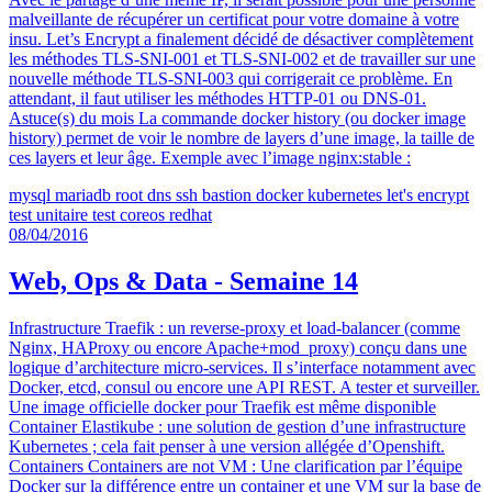
malveillante de récupérer un certificat pour votre domaine à votre
insu. Let’s Encrypt a finalement décidé de désactiver complètement
les méthodes TLS-SNI-001 et TLS-SNI-002 et de travailler sur une
nouvelle méthode TLS-SNI-003 qui corrigerait ce problème. En
attendant, il faut utiliser les méthodes HTTP-01 ou DNS-01.
Astuce(s) du mois La commande docker history (ou docker image
history) permet de voir le nombre de layers d’une image, la taille de
ces layers et leur âge. Exemple avec l’image nginx:stable :
mysql
mariadb
root
dns
ssh
bastion
docker
kubernetes
let's encrypt
test unitaire
test
coreos
redhat
08/04/2016
Web, Ops & Data - Semaine 14
Infrastructure Traefik : un reverse-proxy et load-balancer (comme
Nginx, HAProxy ou encore Apache+mod_proxy) conçu dans une
logique d’architecture micro-services. Il s’interface notamment avec
Docker, etcd, consul ou encore une API REST. A tester et surveiller.
Une image officielle docker pour Traefik est même disponible
Container Elastikube : une solution de gestion d’une infrastructure
Kubernetes ; cela fait penser à une version allégée d’Openshift.
Containers Containers are not VM : Une clarification par l’équipe
Docker sur la différence entre un container et une VM sur la base de