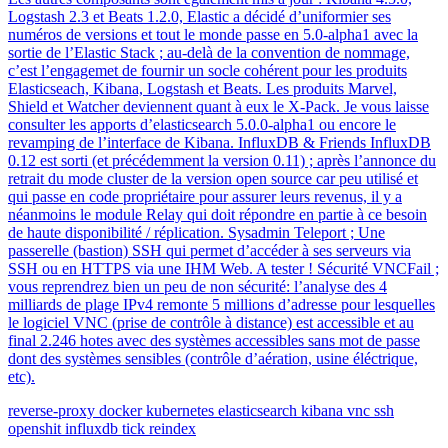
Logstash 2.3 et Beats 1.2.0, Elastic a décidé d’uniformier ses
numéros de versions et tout le monde passe en 5.0-alpha1 avec la
sortie de l’Elastic Stack ; au-delà de la convention de nommage,
c’est l’engagemet de fournir un socle cohérent pour les produits
Elasticseach, Kibana, Logstash et Beats. Les produits Marvel,
Shield et Watcher deviennent quant à eux le X-Pack. Je vous laisse
consulter les apports d’elasticsearch 5.0.0-alpha1 ou encore le
revamping de l’interface de Kibana. InfluxDB & Friends InfluxDB
0.12 est sorti (et précédemment la version 0.11) ; après l’annonce du
retrait du mode cluster de la version open source car peu utilisé et
qui passe en code propriétaire pour assurer leurs revenus, il y a
néanmoins le module Relay qui doit répondre en partie à ce besoin
de haute disponibilité / réplication. Sysadmin Teleport ; Une
passerelle (bastion) SSH qui permet d’accéder à ses serveurs via
SSH ou en HTTPS via une IHM Web. A tester ! Sécurité VNCFail ;
vous reprendrez bien un peu de non sécurité: l’analyse des 4
milliards de plage IPv4 remonte 5 millions d’adresse pour lesquelles
le logiciel VNC (prise de contrôle à distance) est accessible et au
final 2.246 hotes avec des systèmes accessibles sans mot de passe
dont des systèmes sensibles (contrôle d’aération, usine éléctrique,
etc).
reverse-proxy
docker
kubernetes
elasticsearch
kibana
vnc
ssh
openshit
influxdb
tick
reindex