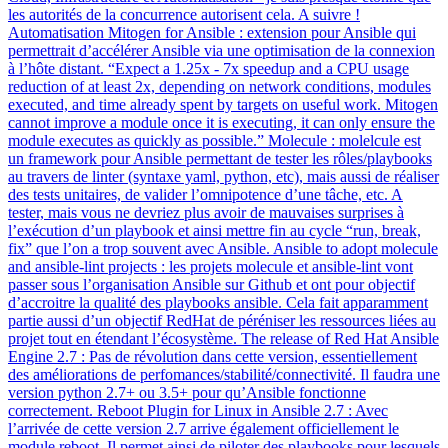
les autorités de la concurrence autorisent cela. A suivre !
Automatisation Mitogen for Ansible : extension pour Ansible qui
permettrait d’accélérer Ansible via une optimisation de la connexion
à l’hôte distant. “Expect a 1.25x - 7x speedup and a CPU usage
reduction of at least 2x, depending on network conditions, modules
executed, and time already spent by targets on useful work. Mitogen
cannot improve a module once it is executing, it can only ensure the
module executes as quickly as possible.” Molecule : molelcule est
un framework pour Ansible permettant de tester les rôles/playbooks
au travers de linter (syntaxe yaml, python, etc), mais aussi de réaliser
des tests unitaires, de valider l’omnipotence d’une tâche, etc. A
tester, mais vous ne devriez plus avoir de mauvaises surprises à
l’exécution d’un playbook et ainsi mettre fin au cycle “run, break,
fix” que l’on a trop souvent avec Ansible. Ansible to adopt molecule
and ansible-lint projects : les projets molecule et ansible-lint vont
passer sous l’organisation Ansible sur Github et ont pour objectif
d’accroitre la qualité des playbooks ansible. Cela fait apparamment
partie aussi d’un objectif RedHat de péréniser les ressources liées au
projet tout en étendant l’écosystème. The release of Red Hat Ansible
Engine 2.7 : Pas de révolution dans cette version, essentiellement
des améliorations de perfomances/stabilité/connectivité. Il faudra une
version python 2.7+ ou 3.5+ pour qu’Ansible fonctionne
correctement. Reboot Plugin for Linux in Ansible 2.7 : Avec
l’arrivée de cette version 2.7 arrive également officiellement le
module reboot. Il permet ainsi de piloter des playbooks pour lesquels