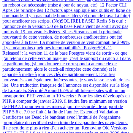
un reboot est nécessaire (mise à jour de noyau, etc). 12 Factor CLI
Apps : le principe des 12 factors apps appliqué aux outils en ligne de
commande. Il y a pas mal de bonnes idées (et donc de travail à faire)
pour améliorer ses scripts. (No)SQL [RELEASE] Redis 5 is out! :
l’annonce de la version 5.0 de la base Redis vient de sortir avec pas
moins de 19 nouveautés listées. Si les Streams sont la principale
nouveauté de cette version, de nombreuses améliorations ont été
apportées à la base. La montée de version se veut compatilbe à 99%,
il y a néanmoins quelques incompatibilités. PostgreSQL 11
Released! : la version 11 de la base Postgres vient de sortir - ce que
j’ai retenu de cette version majeure, c’est le support du catch-all dans
le partitionning (si une donnée ne correspond à aucune clé de
partitionnement, alors le catch-all récupère cette donnée) et la
capacité à mettre à jour ces clés de partitionnement. D’autres
nouveautés sont également intéressantes, je vous laisse le soin de les
lire. Une traduction française de l’annonce est disponible sur le blog
de Loxodata. Sécurité Around 62% of all Internet sites will run an
unsupported PHP version in 10 weeks : Pour les sites développés en
PHP, à compter de janvier 2019, il faudra être minimum en version
de PHP 7.1 pour avoir les mises à jour de sécurité - le support de
PHP 5.6 et 7.0 se finit à la fin de l’année. Extended Validation
Certificates are Dead : le bandeau avec l’intitulé de l’organisme
propriétaire du certificat est en train de disaparaitre des navigateurs.
Il ne sert donc plus à rien d’en acheter un. Removing Old Versions