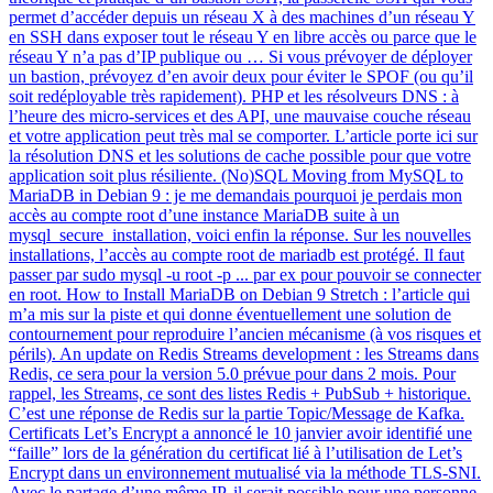
permet d’accéder depuis un réseau X à des machines d’un réseau Y
en SSH dans exposer tout le réseau Y en libre accès ou parce que le
réseau Y n’a pas d’IP publique ou … Si vous prévoyer de déployer
un bastion, prévoyez d’en avoir deux pour éviter le SPOF (ou qu’il
soit redéployable très rapidement). PHP et les résolveurs DNS : à
l’heure des micro-services et des API, une mauvaise couche réseau
et votre application peut très mal se comporter. L’article porte ici sur
la résolution DNS et les solutions de cache possible pour que votre
application soit plus résiliente. (No)SQL Moving from MySQL to
MariaDB in Debian 9 : je me demandais pourquoi je perdais mon
accès au compte root d’une instance MariaDB suite à un
mysql_secure_installation, voici enfin la réponse. Sur les nouvelles
installations, l’accès au compte root de mariadb est protégé. Il faut
passer par sudo mysql -u root -p ... par ex pour pouvoir se connecter
en root. How to Install MariaDB on Debian 9 Stretch : l’article qui
m’a mis sur la piste et qui donne éventuellement une solution de
contournement pour reproduire l’ancien mécanisme (à vos risques et
périls). An update on Redis Streams development : les Streams dans
Redis, ce sera pour la version 5.0 prévue pour dans 2 mois. Pour
rappel, les Streams, ce sont des listes Redis + PubSub + historique.
C’est une réponse de Redis sur la partie Topic/Message de Kafka.
Certificats Let’s Encrypt a annoncé le 10 janvier avoir identifié une
“faille” lors de la génération du certificat lié à l’utilisation de Let’s
Encrypt dans un environnement mutualisé via la méthode TLS-SNI.
Avec le partage d’une même IP, il serait possible pour une personne