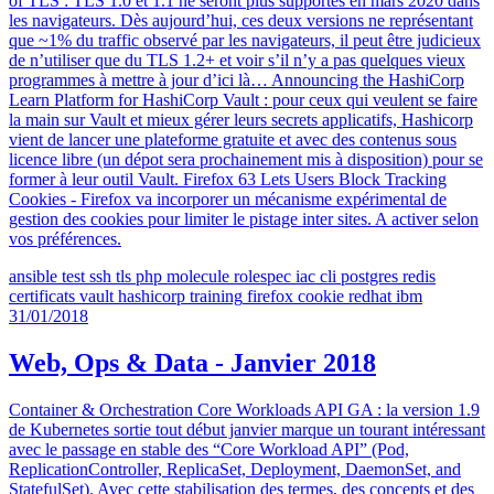
of TLS : TLS 1.0 et 1.1 ne seront plus supportés en mars 2020 dans
les navigateurs. Dès aujourd’hui, ces deux versions ne représentant
que ~1% du traffic observé par les navigateurs, il peut être judicieux
de n’utiliser que du TLS 1.2+ et voir s’il n’y a pas quelques vieux
programmes à mettre à jour d’ici là… Announcing the HashiCorp
Learn Platform for HashiCorp Vault : pour ceux qui veulent se faire
la main sur Vault et mieux gérer leurs secrets applicatifs, Hashicorp
vient de lancer une plateforme gratuite et avec des contenus sous
licence libre (un dépot sera prochainement mis à disposition) pour se
former à leur outil Vault. Firefox 63 Lets Users Block Tracking
Cookies - Firefox va incorporer un mécanisme expérimental de
gestion des cookies pour limiter le pistage inter sites. A activer selon
vos préférences.
ansible
test
ssh
tls
php
molecule
rolespec
iac
cli
postgres
redis
certificats
vault
hashicorp
training
firefox
cookie
redhat
ibm
31/01/2018
Web, Ops & Data - Janvier 2018
Container & Orchestration Core Workloads API GA : la version 1.9
de Kubernetes sortie tout début janvier marque un tourant intéressant
avec le passage en stable des “Core Workload API” (Pod,
ReplicationController, ReplicaSet, Deployment, DaemonSet, and
StatefulSet). Avec cette stabilisation des termes, des concepts et des