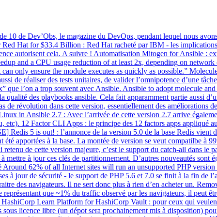
l’épisode 10 de Dev’Obs, le magazine du DevOps, pendant lequel nous avon
Red Hat for $33.4 Billion : Red Hat racheté par IBM - les implications
rence autorisent cela. A suivre ! Automatisation Mitogen for Ansible : e
peedup and a CPU usage reduction of at least 2x, depending on network 
 can only ensure the module executes as quickly as possible.” Molecule
ussi de réaliser des tests unitaires, de valider l’omnipotence d’une tâch
x” que l’on a trop souvent avec Ansible. Ansible to adopt molecule and an
 la qualité des playbooks ansible. Cela fait apparamment partie aussi d’u
 de révolution dans cette version, essentiellement des améliorations de
ux in Ansible 2.7 : Avec l’arrivée de cette version 2.7 arrive également
, etc). 12 Factor CLI Apps : le principe des 12 factors apps appliqué a
 Redis 5 is out! : l’annonce de la version 5.0 de la base Redis vient de
nt été apportées à la base. La montée de version se veut compatilbe à 
’ai retenu de cette version majeure, c’est le support du catch-all dans le
é à mettre à jour ces clés de partitionnement. D’autres nouveautés sont ég
té Around 62% of all Internet sites will run an unsupported PHP version
 à jour de sécurité - le support de PHP 5.6 et 7.0 se finit à la fin de 
aparaitre des navigateurs. Il ne sert donc plus à rien d’en acheter un. R
eprésentant que ~1% du traffic observé par les navigateurs, il peut être
shiCorp Learn Platform for HashiCorp Vault : pour ceux qui veulent se 
 sous licence libre (un dépot sera prochainement mis à disposition) pou