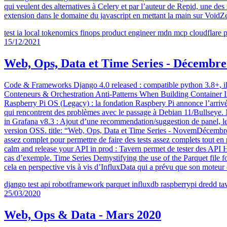
qui veulent des alternatives à Celery et par l’auteur de Repid, une de
extension dans le domaine du javascript en mettant la main sur VoidZer
test
ia
local
tokenomics
finops
product engineer
mdn
mcp
cloudflare
15/12/2021
Web, Ops, Data et Time Series - Décembre
Code & Frameworks Django 4.0 released : compatible python 3.8+, il a
Conteneurs & Orchestration Anti-Patterns When Building Container Im
Raspberry Pi OS (Legacy) : la fondation Raspbery Pi annonce l’arrivé
qui rencontrent des problèmes avec le passage à Debian 11/Bullseye.
in Grafana v8.3 : Ajout d’une recommendation/suggestion de panel, le
version OSS. title: “Web, Ops, Data et Time Series - NovemDécembre 
assez complet pour permettre de faire des tests assez complets tout 
calm and release your API in prod : Tavern permet de tester des API 
cas d’exemple. Time Series Demystifying the use of the Parquet file form
cela en perspective vis à vis d’InfluxData qui a prévu que son moteur
django
test
api
robotframework
parquet
influxdb
raspberrypi
dredd
ta
25/03/2020
Web, Ops & Data - Mars 2020