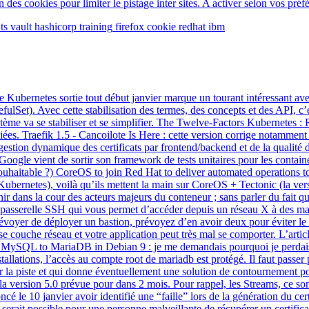
es cookies pour limiter le pistage inter sites. A activer selon vos préf
ats
vault
hashicorp
training
firefox
cookie
redhat
ibm
 Kubernetes sortie tout début janvier marque un tourant intéressant av
lSet). Avec cette stabilisation des termes, des concepts et des API, c’
ystème va se stabiliser et se simplifier. The Twelve-Factors Kubernetes :
iées. Traefik 1.5 - Cancoilote Is Here : cette version corrige notamment
gestion dynamique des certificats par frontend/backend et de la qualité d
oogle vient de sortir son framework de tests unitaires pour les container
souhaitable ?) CoreOS to join Red Hat to deliver automated operations to
ernetes), voilà qu’ils mettent la main sur CoreOS + Tectonic (la vers
nir dans la cour des acteurs majeurs du conteneur ; sans parler du fait q
a passerelle SSH qui vous permet d’accéder depuis un réseau X à des ma
voyer de déployer un bastion, prévoyez d’en avoir deux pour éviter le 
 couche réseau et votre application peut très mal se comporter. L’article
om MySQL to MariaDB in Debian 9 : je me demandais pourquoi je perdai
tallations, l’accès au compte root de mariadb est protégé. Il faut passer
r la piste et qui donne éventuellement une solution de contournement po
a version 5.0 prévue pour dans 2 mois. Pour rappel, les Streams, ce so
é le 10 janvier avoir identifié une “faille” lors de la génération du cer
erait possible pour une personne malveillante de récupérer un certifica