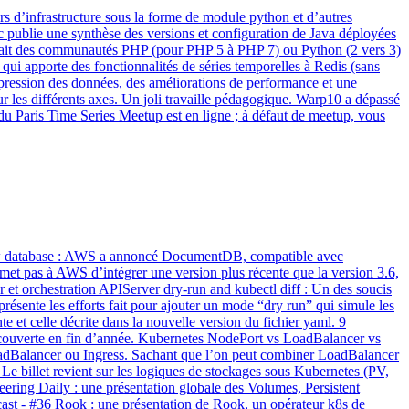
ers d’infrastructure sous la forme de module python et d’autres
 publie une synthèse des versions et configuration de Java déployées
oquait des communautés PHP (pour PHP 5 à PHP 7) ou Python (2 vers 3)
ui apporte des fonctionnalités de séries temporelles à Redis (sans
mpression des données, des améliorations de performance et une
r les différents axes. Un joli travaille pédagogique. Warp10 a dépassé
 du Paris Time Series Meetup est en ligne ; à défaut de meetup, vous
 new database : AWS a annoncé DocumentDB, compatible avec
t pas à AWS d’intégrer une version plus récente que la version 3.6,
 et orchestration APIServer dry-run and kubectl diff : Un des soucis
présente les efforts fait pour ajouter un mode “dry run” qui simule les
te et celle décrite dans la nouvelle version du fichier yaml. 9
découverte en fin d’année. Kubernetes NodePort vs LoadBalancer vs
 LoadBalancer ou Ingress. Sachant que l’on peut combiner LoadBalancer
 Le billet revient sur les logiques de stockages sous Kubernetes (PV,
ring Daily : une présentation globale des Volumes, Persistent
ast - #36 Rook : une présentation de Rook, un opérateur k8s de