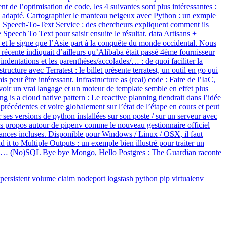
 de l’optimisation de code, les 4 suivantes sont plus intéressantes :
èle adapté. Cartographier le manteau neigeux avec Python : un exmple
Speech-To-Text Service : des chercheurs expliquent comment ils
eech To Text pour saisir ensuite le résultat. data Artisans +
 et le signe que l’Asie part à la conquête du monde occidental. Nous
 récente indiquait d’ailleurs qu’Alibaba était passé 4ème fournisseur
dentations et les parenthèses/accolades/… : de quoi faciliter la
ructure avec Terratest : le billet présente terratest, un outil en go qui
eut être intéressant. Infrastructure as (real) code : Faire de l’IaC,
oir un vrai langage et un moteur de template semble en effet plus
g is a cloud native pattern : Le reactive planning tiendrait dans l’idée
précédentes et voire globalement sur l’état de l’étape en cours et peut
es versions de python installées sur son poste / sur un serveur avec
e les propos autour de pipenv comme le nouveau gestionnaire officiel
ndances incluses. Disponible pour Windows / Linux / OSX, il faut
t to Multiple Outputs : un exemple bien illustré pour traiter un
en deux… (No)SQL Bye bye Mongo, Hello Postgres : The Guardian raconte
persistent volume claim
nodeport
logstash
python
pip
virtualenv