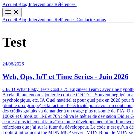
Contactez-nous
Accueil
Blog
Interventions
Références
Accueil
Blog
Interventions
Références
Contactez-nous
Test
24/06/2026
Web, Ops, IoT et Time Series - Juin 2026
CI/CD What Flaky Tests Cost a 75-Engineer Team : avec une hypothèse
A cela, il faut encore ajouter le cout de CI/CD… Souvent négligé, mais
psychologique, etc. IA Quel matériel et pour quel prix en 2026 pour fa
(dont le prix grimpe) et la facture d’éléctricité pour avoir un cout co
des crédits gratuits va demander à un usage plus raisonné de l’IA. On
100k€ et 6 mois ou 1k€ et 70h : où va le métier de dev selon Didier Gir
ce n’est plus tellement la maîtrise ou le développement d’un framework
réflexions que j’ai sur le futur du développeur. Le code n’est qu’un dé
Tooling Introducing the MDN MCP server | MDN Blog : le MDN se do