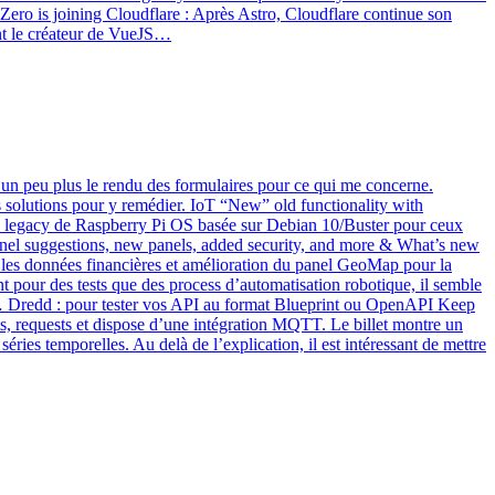
dZero is joining Cloudflare : Après Astro, Cloudflare continue son
ent le créateur de VueJS…
un peu plus le rendu des formulaires pour ce qui me concerne.
 solutions pour y remédier. IoT “New” old functionality with
ion legacy de Raspberry Pi OS basée sur Debian 10/Buster pour ceux
anel suggestions, new panels, added security, and more & What’s new
 les données financières et amélioration du panel GeoMap pour la
our des tests que des process d’automatisation robotique, il semble
ne… Dredd : pour tester vos API au format Blueprint ou OpenAPI Keep
s, requests et dispose d’une intégration MQTT. Le billet montre un
éries temporelles. Au delà de l’explication, il est intéressant de mettre