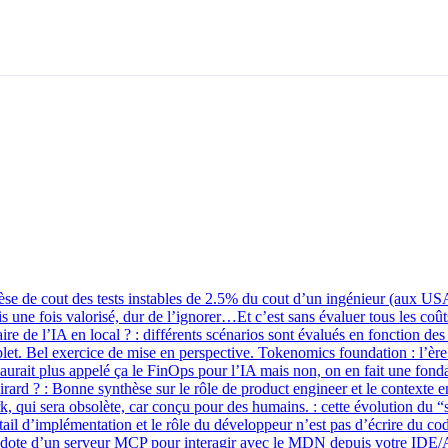
 de cout des tests instables de 2.5% du cout d’un ingénieur (aux USA)
 une fois valorisé, dur de l’ignorer…Et c’est sans évaluer tous les coûts
ire de l’IA en local ? : différents scénarios sont évalués en fonction d
mplet. Bel exercice de mise en perspective. Tokenomics foundation : l’ère
 aurait plus appelé ça le FinOps pour l’IA mais non, on en fait une fond
ard ? : Bonne synthèse sur le rôle de product engineer et le contexte en
, qui sera obsolète, car conçu pour des humains. : cette évolution du “
tail d’implémentation et le rôle du développeur n’est pas d’écrire du code
te d’un serveur MCP pour interagir avec le MDN depuis votre IDE/Ass