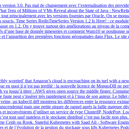
 en version 3.0. Pas mal de changement avec l’externalisation des provid
 What Tens of Millions of VMs Reveal about the State of Java : NewRelic
 le tout principalement avec les versions fournies par Oracle. On se m
soucis. Time Series RedisTimeSeries Version 1.2 Is Here! : ce module q
 passe en 1.2. On y trouve surtout des améliorations au niveau de la co
tés d’une base de donnée timeseries et comment Warp10 se positionne su
 et l’apparition des premières fonctions géospatiales dans Flux. Le site
ibly worried’ that Amazon’s cloud is encroaching on its turf with a
 quoi il n’est pas terrifié : la nouvelle licence de MongoDB ne perme
va jusqu’à titrer : AWS gives open source the middle finger. Container
aute peut s’insérer très rapidement et à l’insu de son auteur. Le billet 
veine, un kubectl diff montrera les différences entre la ressource existan
anscendental mais une petite piqure de rappel après la faille majeure 
es et inconvénients d’utiliser un service de type ClusterIP, NodePort,
t tout sauf stateless et le stockage distribué c’est pas facile non plus.
mme Ceph ou Rook. Stateful Kubernetes with Saad Ali - Software Enginee
s et de l’évolution de la gestion du stockage sous k8s Kubernetes Podc