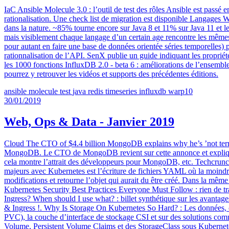
IaC Ansible Molecule 3.0 : l’outil de test des rôles Ansible est passé
rationalisation. Une check list de migration est disponible Langages
dans la nature. ~85% tourne encore sur Java 8 et 11% sur Java 11 et
mais visiblement chaque langage d’un certain age rencontre les mêmes 
pour autant en faire une base de données orientée séries temporelles)
rationnalisation de l’API. SenX publie un guide indiquant les proprié
les 1000 fonctions InfluxDB 2.0 - beta 6 : améliorations de l’ensemble
pourrez y retrouver les vidéos et supports des précédentes éditions.
ansible
molecule
test
java
redis
timeseries
influxdb
warp10
30/01/2019
Web, Ops & Data - Janvier 2019
Cloud The CTO of $4.4 billion MongoDB explains why he’s ’not terr
MongoDB. Le CTO de MongoDB revient sur cette annonce et explique en
cela montre l’attrait des développeurs pour MongoDB, etc. Techcrunch 
majeurs avec Kubernetes est l’écriture de fichiers YAML où la moindre f
modifications et retourne l’objet qui aurait du être créé. Dans la même 
Kubernetes Security Best Practices Everyone Must Follow : rien de tr
Ingress? When should I use what? : billet synthétique sur les avantag
& Ingress !. Why Is Storage On Kubernetes So Hard? : Les données, c’es
PVC), la couche d’interface de stockage CSI et sur des solutions co
Volume, Persistent Volume Claims et des StorageClass sous Kubernete