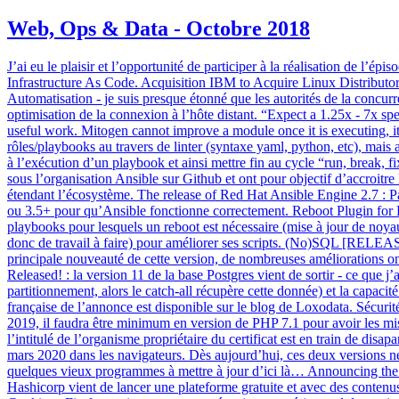
Web, Ops & Data - Octobre 2018
J’ai eu le plaisir et l’opportunité de participer à la réalisation de 
Infrastructure As Code. Acquisition IBM to Acquire Linux Distributor 
Automatisation - je suis presque étonné que les autorités de la concur
optimisation de la connexion à l’hôte distant. “Expect a 1.25x - 7x s
useful work. Mitogen cannot improve a module once it is executing, it
rôles/playbooks au travers de linter (syntaxe yaml, python, etc), mais a
à l’exécution d’un playbook et ainsi mettre fin au cycle “run, break, fi
sous l’organisation Ansible sur Github et ont pour objectif d’accroitre
étendant l’écosystème. The release of Red Hat Ansible Engine 2.7 : Pas
ou 3.5+ pour qu’Ansible fonctionne correctement. Reboot Plugin for Lin
playbooks pour lesquels un reboot est nécessaire (mise à jour de noyau
donc de travail à faire) pour améliorer ses scripts. (No)SQL [RELEASE]
principale nouveauté de cette version, de nombreuses améliorations o
Released! : la version 11 de la base Postgres vient de sortir - ce que j
partitionnement, alors le catch-all récupère cette donnée) et la capacit
française de l’annonce est disponible sur le blog de Loxodata. Sécuri
2019, il faudra être minimum en version de PHP 7.1 pour avoir les mises
l’intitulé de l’organisme propriétaire du certificat est en train de dis
mars 2020 dans les navigateurs. Dès aujourd’hui, ces deux versions ne r
quelques vieux programmes à mettre à jour d’ici là… Announcing the Ha
Hashicorp vient de lancer une plateforme gratuite et avec des contenus