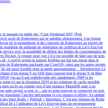
érences.
ec le passage en stable des “Core Workload API” (Pod,
est le socle de Kubernetes qui se stabilise sérieusement. Une bonne
 Revue de la terminilogie et des concepts de Kubernetes au travers de
 le problème de méthode de génération de certificat de Let’s Encrypt
e service avec la possibilité de définir des limites de consommation de
s Docker. A creuser pour voir s’il n’est possible de faire que de tests
 all : CoreOS rejoint la galaxie RedHat qui fait son retour dans le
ion de Kubernetes packagée par CoreOS), ainsi que les autres projets
u’ils ont aussi Ansible pour la partie automatisation… Infrastructure Le
chines d’un réseau Y en SSH dans exposer tout le réseau Y en libre
SPOF (ou qu’il soit redéployable très rapidement). PHP et les
 porte ici sur la résolution DNS et les solutions de cache possible
s mon accès au compte root d’une instance MariaDB suite à un
 par sudo mysql -u root -p ... par ex pour pouvoir se connecter en root.
ur reproduire l’ancien mécanisme (à vos risques et périls). An update
nt des listes Redis + PubSub + historique. C’est une réponse de Redis
tificat lié à l’utilisation de Let’s Encrypt dans un environnement
t pour votre domaine à votre insu. Let’s Encrypt a finalement décidé