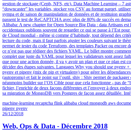
gestion de stockage (Ceph, NFS, etc). Data Machine Learning – 7 astuce
“downcaster” les variables, stocker vos CSV au format parqet, utilise
sympa et de saison de manipulation de données et de restituion gr
passent le test de ReCAPTCHA avec plus de 80% de succès en demandant
Alibaba: A new chapter for Open Source Big Data : data Artisans est l
occidentaux oublions souvent de regarder ce qui se passe à l’Est pour s
de Cloud mondial - même si comme d’habitude, tout dépend des critères
lecture du code, mais il faut parfois ajuster les couleurs suivant le thè
permet de tester du code Terraform, des templates Packer ou encore des 
ce n’est pas que rédiger des fichiers YAML. Le billet montre comment 
complet que juste du YAML pour lequel les validateurs sont assez faible
que pour une action donnée, il va y avoir un plan et que ce plan est co
décider des étapes suivantes. Langages Why you should use pyenv + Pi
pyenv et pipenv (mix de pip et virtualenv) pour gérer les dépendances. 
(autopromu) et fait le point sur l’outil. shiv : Shiv permet de packag
néanmoins builder sur l’OS Cible pour que cela fonctionne - pas de “b
fichier, l’enrichir de deux façons différentes et l’envoyer à deux en
sa migration de MongoDB vers Postgres de façon assez détaillée. Inté
machine-learning
recaptcha
flink
alibaba
cloud
mongodb
aws
docume
pipenv
pyenv
26/12/2018
Web, Ops & Data - Décembre 2018