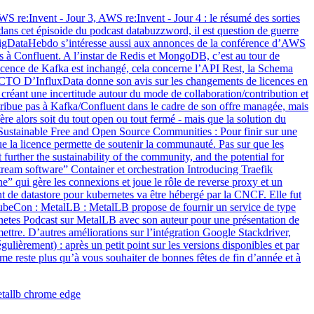
re:Invent - Jour 3, AWS re:Invent - Jour 4 : le résumé des sorties
ns cet épisoide du podcast databuzzword, il est question de guerre
e BigDataHebdo s’intéresse aussi aux annonces de la conférence d’AWS
s à Confluent. A l’instar de Redis et MongoDB, c’est au tour de
 licence de Kafka est inchangé, cela concerne l’API Rest, la Schema
e CTO D’InfluxData donne son avis sur les changements de licences en
créant une incertitude autour du mode de collaboration/contribution et
tribue pas à Kafka/Confluent dans le cadre de son offre managée, mais
e alors soit du tout open ou tout fermé - mais que la solution du
d Sustainable Free and Open Source Communities : Pour finir sur une
ue la licence permette de soutenir la communauté. Pas sur que les
 further the sustainability of the community, and the potential for
ream software” Container et orchestration Introducing Traefik
ne” qui gère les connexions et joue le rôle de reverse proxy et un
t de datastore pour kubernetes va être hébergé par la CNCF. Elle fut
ubeCon : MetalLB : MetalLB propose de fournir un service de type
netes Podcast sur MetalLB avec son auteur pour une présentation de
ettre. D’autres améliorations sur l’intégration Google Stackdriver,
lièrement) : après un petit point sur les versions disponibles et par
me reste plus qu’à vous souhaiter de bonnes fêtes de fin d’année et à
tallb
chrome
edge