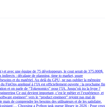
 et avec une équipe de 75 développeurs, le cout serait de 375.000$.
 indirects : décalage de planning, time to market, usure
es besoins et du matériel. Au delà du GPU, ne pas oublier la mémoire
 du FinOps appliqué à l’IA est officiellement ouverte : la prochaine fin
ation et on parle de “Tokenomics” pour l’IA. Jusqu’où ira la hype ?
gineering Ce qui devient important, c’est le métier et l’expérience, et
software engineer” vers le “product engineer” rejoint pas mal de
 mais de comprendre les besoins des utilisateurs et de les satisfaire.
istant/… Choosing a Python task queue library in 2026 : Pour ceux