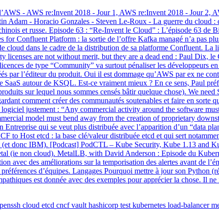
’AWS - AWS re:Invent 2018 - Jour 1, AWS re:Invent 2018 - Jour 2, AWS 
tin Adam - Horacio Gonzales - Steven Le-Roux - La guerre du cloud : da
 chinois et russe. Episode 63 : “Re-Invent le Cloud” : L’épisode 63 d
for Confluent Platform : la sortie de l’offre Kafka managé n’a pas plu
 de cloud dans le cadre de la distribution de sa platforme Confluent. La
 licenses are not without merit, but they are a dead end : Paul Dix, l
 licences de type “Community” va surtout pénaliser les développeurs en 
éés par l’éditeur du produit. Oui il est dommage qu’AWS par ex ne con
e SaaS autour de KSQL. Est-ce vraiment mieux ? En ce sens, Paul préfèr
es produits sur lequel nous sommes censés bâtir quelque chose). We nee
regardant comment créer des communautés soutenables et faire en sorte q
du logiciel justement : “Any commercial activity around the software must
ommercial model must bend away from the creation of proprietary downst
on Entreprise qui se veut plus distribuée avec l’apparition d’un “data pla
to Host etcd : la base clé/valeur distribuée etcd et qui sert notammen
at (et donc IBM). [Podcast] PodCTL – Kube Security, Kube 1.13 and K
etal (ie non cloud). MetalLB, with David Anderson : Episode du Kuber
ion avec des améliorations sur la temporisation des alertes avant de l’ém
 préférences d’équipes. Langages Pourquoi mettre à jour son Python (régu
ympathiques est donnée avec des exemples pour apprécier la chose. Il ne 
penssh
cloud
etcd
cncf
vault
hashicorp
test
kubernetes
load-balancer
me