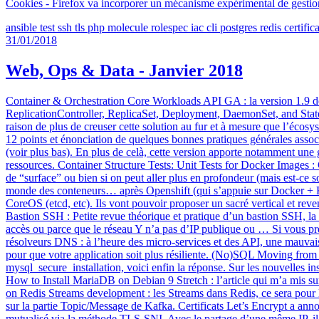
Cookies - Firefox va incorporer un mécanisme expérimental de gestion d
ansible
test
ssh
tls
php
molecule
rolespec
iac
cli
postgres
redis
certific
31/01/2018
Web, Ops & Data - Janvier 2018
Container & Orchestration Core Workloads API GA : la version 1.9 de
ReplicationController, ReplicaSet, Deployment, DaemonSet, and Statefu
raison de plus de creuser cette solution au fur et à mesure que l’écos
12 points et énonciation de quelques bonnes pratiques générales assoc
(voir plus bas). En plus de celà, cette version apporte notamment une 
ressources. Container Structure Tests: Unit Tests for Docker Images : G
de “surface” ou bien si on peut aller plus en profondeur (mais est-ce 
monde des conteneurs… après Openshift (qui s’appuie sur Docker + Kub
CoreOS (etcd, etc). Ils vont pouvoir proposer un sacré vertical et reve
Bastion SSH : Petite revue théorique et pratique d’un bastion SSH, l
accès ou parce que le réseau Y n’a pas d’IP publique ou … Si vous pré
résolveurs DNS : à l’heure des micro-services et des API, une mauvaise
pour que votre application soit plus résiliente. (No)SQL Moving fr
mysql_secure_installation, voici enfin la réponse. Sur les nouvelles ins
How to Install MariaDB on Debian 9 Stretch : l’article qui m’a mis su
on Redis Streams development : les Streams dans Redis, ce sera pour l
sur la partie Topic/Message de Kafka. Certificats Let’s Encrypt a annonc
mutualisé via la méthode TLS-SNI. Avec le partage d’une même IP, il s