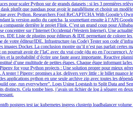
s pour scaler Python sur de grands datasets : si les 3 premières relèvent
r dask plutôt que pandaas pour avoir le parallélisme et choisir un mod
aphique avec Python. Researchers Fool ReCAPTCHA With Google’s Own 
 la version audio du captcha, la soumettant ensuite à l’API Google Sp
a compagnie derrière le projet Flink. C’est un grand coup pour Alibaba
e concentrer sur l’Internet Occidental (Western Internet). Une actualité
. IDE Liste de plugins pour éditeurs & IDE permettant de colorer les in
me de votre éditeur/IDE. Infrastructure (as Code) Tester son code d’infrast
images Docker. La conclusion montre qu’il n’est pas parfait certes mais p
on pourrait avoir de l’IaC avec du vrai code (du go en l’occurence). Av
s et la probabilité d’écrire une faute assez importante. Reactive plannin
nstitué d’une multitude de petites étapes. Chaque étape informant la/les 
penv for your Python projects : Une solution propre pour mieux gérer s
A tester ! Pipenv: promises a lot, delivers very little : le billet nuanc
er des applications python en une seule archive zip avec toutes les dépe
uild one, run everywhere”. Logs Using Logstash to Split Data and Send i
droits distincts. Cela tombe bien, j’avais un fichier de log à séparer 
ressant.
ntdb
postgres
test
iac
kubernetes
ingress
clusterip
loadbalancer
volume