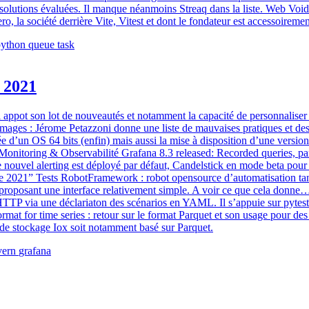
s solutions évaluées. Il manque néanmoins Streaq dans la liste. Web Voi
o, la société derrière Vite, Vitest et dont le fondateur est accessoirem
python
queue
task
 2021
ppot son lot de nouveautés et notamment la capacité de personnaliser 
ages : Jérome Petazzoni donne une liste de mauvaises pratiques et des
e d’un OS 64 bits (enfin) mais aussi la mise à disposition d’une vers
 Monitoring & Observabilité Grafana 8.3 released: Recorded queries, p
 nouvel alerting est déployé par défaut, Candelstick en mode beta pour
2021” Tests RobotFramework : robot opensource d’automatisation tant p
en proposant une interface relativement simple. A voir ce que cela don
HTTP via une déclariaton des scénarios en YAML. Il s’appuie sur pytest
at for time series : retour sur le format Parquet et son usage pour des s
 de stockage Iox soit notamment basé sur Parquet.
vern
grafana