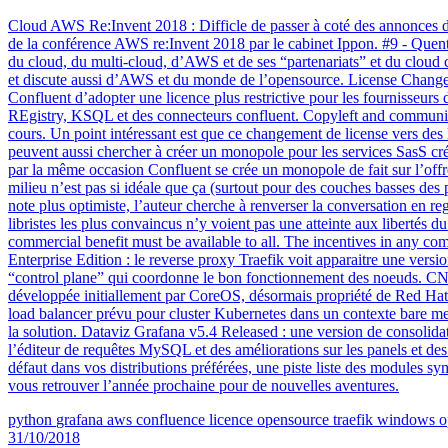
Cloud AWS Re:Invent 2018 : Difficle de passer à coté des annonces d
de la conférence AWS re:Invent 2018 par le cabinet Ippon. #9 - Quen
du cloud, du multi-cloud, d’AWS et de ses “partenariats” et du cloud
et discute aussi d’AWS et du monde de l’opensource. License Changes 
Confluent d’adopter une licence plus restrictive pour les fournisseurs
REgistry, KSQL et des connecteurs confluent. Copyleft and community
cours. Un point intéressant est que ce changement de license vers des
peuvent aussi chercher à créer un monopole pour les services SasS cr
par la même occasion Confluent se crée un monopole de fait sur l’offr
milieu n’est pas si idéale que ça (surtout pour des couches basses d
note plus optimiste, l’auteur cherche à renverser la conversation en 
libristes les plus convaincus n’y voient pas une atteinte aux libertés 
commercial benefit must be available to all. The incentives in any c
Enterprise Edition : le reverse proxy Traefik voit apparaitre une versi
“control plane” qui coordonne le bon fonctionnement des noeuds. CNCF 
développée initiallement par CoreOS, désormais propriété de Red H
load balancer prévu pour cluster Kubernetes dans un contexte bare m
la solution. Dataviz Grafana v5.4 Released : une version de consolidat
l’éditeur de requêtes MySQL et des améliorations sur les panels et des
défaut dans vos distributions préférées, une piste liste des modules s
vous retrouver l’année prochaine pour de nouvelles aventures.
python
grafana
aws
confluence
licence
opensource
traefik
windows
o
31/10/2018