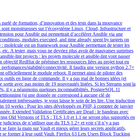
s parlé de formation, d’innovation et des tests dans la mouvance
 sont monstrueuses sur l’écosystème Linux, Cloud, Infrastructure et
xtension pour Ansible qui permettrait d’accélérer Ansible via une
conditions, modules executed, and time already spent by targets on
 : molelcule est un framework pour Ansible permettant de tester les
e, etc. A tester, mais vous ne devriez plus avoir de mauvaises surprises
sible-lint projects : les projets molecule et ansible-lint vont passer
n objectif RedHat de péréniser les ressources liées au projet tout en
 perfomances/stabilité/connectivité. Il faudra une version python 2.7+
 officiellement le module reboot. Il permet ainsi de piloter des
ux outils en ligne de commande. Il y a pas mal de bonnes idées (et
 sortir avec pas moins de 19 nouveautés listées. Si les Streams sont la
99%, il y a néanmoins quelques incompatibilités. PostgreSQL 11
 partitionning (si une donnée ne correspond à aucune clé de
alement intéressantes, je vous laisse le soin de les lire. Une traduction
 in 10 weeks : Pour les sites développés en PHP, à compter de janvier
l’année. Extended Validation Certificates are Dead : le bandeau avec
emoving Old Versions of TLS : TLS 1.0 et 1.1 ne seront plus supportés en
 judicieux de n’utiliser que du TLS 1.2+ et voir s’il n’y a pas
faire la main sur Vault et mieux gérer leurs secrets applicatifs,
r se former à leur outil Vault. Firefox 63 Lets Users Block Tracking