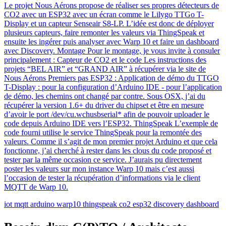
Le projet Nous Aérons propose de réaliser ses propres détecteurs de
CO2 avec un ESP32 avec un écran comme le Lilygo TTGo T-
Display et un capteur Senseair S8-LP. L’idée est donc de déployer
plusieurs capteurs, faire remonter les valeurs via ThingSpeak et
ensuite les ingérer puis analyser avec Warp 10 et faire un dashboard
avec Discovery. Montage Pour le montage, je vous invite à consuler
principalement : Capteur de CO2 et le code Les instructions des
projets “BEL AIR” et “GRAND AIR” à récupérer via le site de
Nous Aérons Premiers pas ESP32 : Application de démo du TTGO
T-Display : pour la configuration d’Arduino IDE - pour l’application
de démo, les chemins ont changé par contre. Sous OSX, j’ai du
récupérer la version 1.6+ du driver du chipset et être en mesure
d’avoir le port /dev/cu.wchusbserial* afin de pouvoir uploader le
code depuis Arduino IDE vers l’ESP32. ThingSpeak L’exemple de
code fourni utilise le service ThingSpeak pour la remontée des
valeurs. Comme il s’agit de mon premier projet Arduino et que cela
fonctionne, j’ai cherché à rester dans les clous du code proposé et
tester par la même occasion ce service. J’aurais pu directement
poster les valeurs sur mon instance Warp 10 mais c’est aussi
l’occasion de tester la récupération d’informations via le client
MQTT de Warp 10.
iot
mqtt
arduino
warp10
thingspeak
co2
esp32
discovery
dashboard