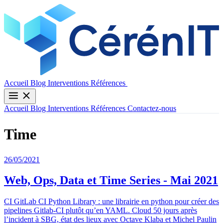
Contactez-nous
Accueil
Blog
Interventions
Références
Accueil
Blog
Interventions
Références
Contactez-nous
Time
26/05/2021
Web, Ops, Data et Time Series - Mai 2021
CI GitLab CI Python Library : une librairie en python pour créer des
pipelines Gitlab-CI plutôt qu’en YAML. Cloud 50 jours après
l’incident à SBG, état des lieux avec Octave Klaba et Michel Paulin