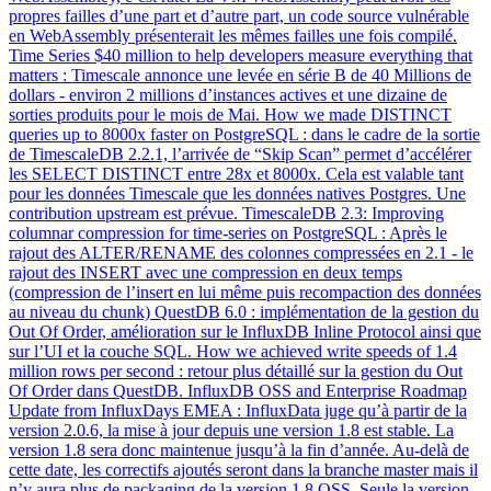
propres failles d’une part et d’autre part, un code source vulnérable
en WebAssembly présenterait les mêmes failles une fois compilé.
Time Series $40 million to help developers measure everything that
matters : Timescale annonce une levée en série B de 40 Millions de
dollars - environ 2 millions d’instances actives et une dizaine de
sorties produits pour le mois de Mai. How we made DISTINCT
queries up to 8000x faster on PostgreSQL : dans le cadre de la sortie
de TimescaleDB 2.2.1, l’arrivée de “Skip Scan” permet d’accélérer
les SELECT DISTINCT entre 28x et 8000x. Cela est valable tant
pour les données Timescale que les données natives Postgres. Une
contribution upstream est prévue. TimescaleDB 2.3: Improving
columnar compression for time-series on PostgreSQL : Après le
rajout des ALTER/RENAME des colonnes compressées en 2.1 - le
rajout des INSERT avec une compression en deux temps
(compression de l’insert en lui même puis recompaction des données
au niveau du chunk) QuestDB 6.0 : implémentation de la gestion du
Out Of Order, amélioration sur le InfluxDB Inline Protocol ainsi que
sur l’UI et la couche SQL. How we achieved write speeds of 1.4
million rows per second : retour plus détaillé sur la gestion du Out
Of Order dans QuestDB. InfluxDB OSS and Enterprise Roadmap
Update from InfluxDays EMEA : InfluxData juge qu’à partir de la
version 2.0.6, la mise à jour depuis une version 1.8 est stable. La
version 1.8 sera donc maintenue jusqu’à la fin d’année. Au-delà de
cette date, les correctifs ajoutés seront dans la branche master mais il
n’y aura plus de packaging de la version 1.8 OSS. Seule la version