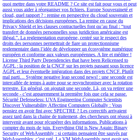
quoi mettre dans votre README ? Ce site est fait pour vous et peut
aussi vous aider à réorganiser vos fichiers. Europe Souveraineté et
cloud, quel rapport ? : remise en perspective du cloud souverain et
implications des décisions européenes. La remise en cause du
Privacy Shield et les clauses contractuelles font qu’au final : “tout
transfert de données personnelles sous juridiction américaine est
illégal.”. La reglementation européene, centré sur le respect des
droits des personnes permettrait de fiare un protectionnisme
reglementaire dans l’idée de développer un écosystème numérique
européen et conforme aux valeurs européennes. A lire et méditer !
License Third Party Dependencies that have been Relicensed to
AGPL : la position de la CNCF sur les projets passant sous licence
AGPL et leur éventuelle intégration dans des projets CNCF. Plutôt
mal parti… Système negative leap second news! : une seconde est
intercallée de temps à autre pour se resynchroniser avec la rotation
terrestre. En général, on ajoutait une seconde. Là, on va retirer une
seconde - c’est apparemment la première fois que cela se passe.
Sécurité Defenseless: UVA Engineering Computer Scientists
Discover Vulnerability Affecting Computers Globally : Vous
pensiez en avoir fini avec SPECTRE ? Les correctifs arrivaient
assez tard dans la chaine de traitement, des chercheurs ont réussi à
intervenir avant pour récupérer des informations. Publications à
compter du mois de juin. Everything Old is New Again: Binary
Security of WebAssembly : si certains pensaient être sauvés par
WebAssembley, c’est raté. La VM WebAssembly peut avoir ses