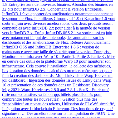
1.8 Entreprise aura de nouveaux binaires. Abandon des binaires en
32 bits pour InfluxDB 2.x. Concernant la version Entreprise,
InfluxDB 1.9 va apporter des améliorations notamment concernant
le support de Flux. Par ailleurs Chronograf 1.9 et Kapacitor 1.6 vont
sortir en juin avec diverses améliorations. Ces deux produits seront
compatibles avec InfluxDB 2.x pour aider à la montée de version
vers InfluxDB 2.x. Enfin, InfluxDB 0SS 2.1 va sortir aussi en juin
avec notamment l’ajout des notebooks, les annotations sur les
dashboards et des améliorations de Flux. Release Announcement:
InfluxDB OSS and InfluxDB Enterprise 1.8.6 : version de
maintenance avec une faille de sécurité pour la version Entreprise.
Monitorer son infra avec Warp 10 - Partie 1, Partie 2, Partie 3 : Mise
en oeuvre des outils de la plateforme Warp 10 pour monitorer son
infrastructure. Cela couvre l’installation, la collecte des métriques,
l’exploration des données et calcul des premiers métriques, et pour
finir la création des dashboards. Mon Linky dans Warp 10 avec un
joli dashboard : Ingestion des données issues du Linky dans Warp
10 et présentation de ces données dans un Dashboard Discovery.
May 2021: Warp 10 releases 2.8.0 and 2.8.1 - SenX : En résumé
(liste non exhaustive, va falloir qqs billets plus détaillés pour
comprendre toutes les nouveautés) : Gestion plus fine des
“capabilities” au niveau des tokens, Utilisation de FLoWS simplifié,
Intégration avec la blockchain Ethereum, Des fonctions de crypto /
signature / …, Des améliorations sur la manipulation de JSON, Une