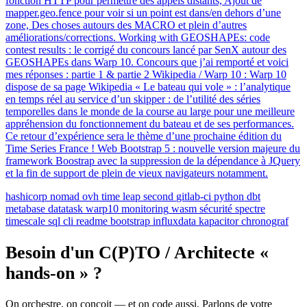
fonction HTTP pour permettre des appels distants, Ajout de
mapper.geo.fence pour voir si un point est dans/en dehors d’une
zone, Des choses autours des MACRO et plein d’autres
améliorations/corrections. Working with GEOSHAPEs: code
contest results : le corrigé du concours lancé par SenX autour des
GEOSHAPEs dans Warp 10. Concours que j’ai remporté et voici
mes réponses : partie 1 & partie 2 Wikipedia / Warp 10 : Warp 10
dispose de sa page Wikipedia « Le bateau qui vole » : l’analytique
en temps réel au service d’un skipper : de l’utilité des séries
temporelles dans le monde de la course au large pour une meilleure
appréhension du fonctionnement du bateau et de ses performances.
Ce retour d’expérience sera le thème d’une prochaine édition du
Time Series France ! Web Bootstrap 5 : nouvelle version majeure du
framework Boostrap avec la suppression de la dépendance à JQuery
et la fin de support de plein de vieux navigateurs notamment.
hashicorp
nomad
ovh
time
leap second
gitlab-ci
python
dbt
metabase
datatask
warp10
monitoring
wasm
sécurité
spectre
timescale
sql
cli
readme
bootstrap
influxdata
kapacitor
chronograf
Besoin d'un C(P)TO / Architecte «
hands-on » ?
On orchestre, on conçoit — et on code aussi. Parlons de votre