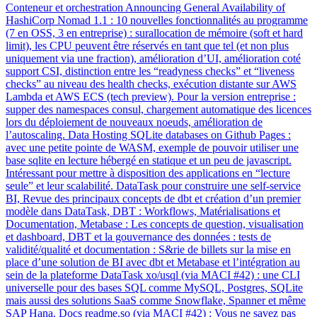
Conteneur et orchestration Announcing General Availability of
HashiCorp Nomad 1.1 : 10 nouvelles fonctionnalités au programme
(7 en OSS, 3 en entreprise) : surallocation de mémoire (soft et hard
limit), les CPU peuvent être réservés en tant que tel (et non plus
uniquement via une fraction), amélioration d’UI, amélioration coté
support CSI, distinction entre les “readyness checks” et “liveness
checks” au niveau des health checks, exécution distante sur AWS
Lambda et AWS ECS (tech preview). Pour la version entreprise :
supper des namespaces consul, chargement automatique des licences
lors du déploiement de nouveaux noeuds, amélioration de
l’autoscaling. Data Hosting SQLite databases on Github Pages :
avec une petite pointe de WASM, exemple de pouvoir utiliser une
base sqlite en lecture hébergé en statique et un peu de javascript.
Intéressant pour mettre à disposition des applications en “lecture
seule” et leur scalabilité. DataTask pour construire une self-service
BI, Revue des principaux concepts de dbt et création d’un premier
modèle dans DataTask, DBT : Workflows, Matérialisations et
Documentation, Metabase : Les concepts de question, visualisation
et dashboard, DBT et la gouvernance des données : tests de
validité/qualité et documentation : S&rie de billets sur la mise en
place d’une solution de BI avec dbt et Metabase et l’intégration au
sein de la plateforme DataTask xo/usql (via MACI #42) : une CLI
universelle pour des bases SQL comme MySQL, Postgres, SQLite
mais aussi des solutions SaaS comme Snowflake, Spanner et même
SAP Hana. Docs readme.so (via MACI #42) : Vous ne savez pas