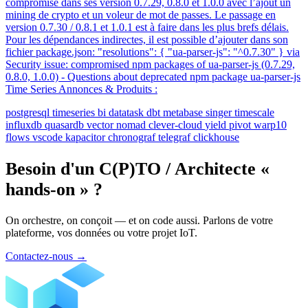
compromise dans ses version 0.7.29, 0.8.0 et 1.0.0 avec l’ajout un
mining de crypto et un voleur de mot de passes. Le passage en
version 0.7.30 / 0.8.1 et 1.0.1 est à faire dans les plus brefs délais.
Pour les dépendances indirectes, il est possible d’ajouter dans son
fichier package.json: "resolutions": { "ua-parser-js": "^0.7.30" } via
Security issue: compromised npm packages of ua-parser-js (0.7.29,
0.8.0, 1.0.0) - Questions about deprecated npm package ua-parser-js
Time Series Annonces & Produits :
postgresql
timeseries
bi
datatask
dbt
metabase
singer
timescale
influxdb
quasardb
vector
nomad
clever-cloud
yield
pivot
warp10
flows
vscode
kapacitor
chronograf
telegraf
clickhouse
Besoin d'un C(P)TO / Architecte «
hands-on » ?
On orchestre, on conçoit — et on code aussi. Parlons de votre
plateforme, vos données ou votre projet IoT.
Contactez-nous
→