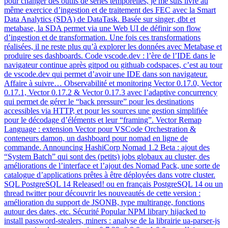
pour changer des outils de séries temporelles, je me suis livré au
même exercice d’ingestion et de traitement des FEC avec la Smart
Data Analytics (SDA) de DataTask. Basée sur singer, dbt et
metabase, la SDA permet via une Web UI de définir son flow
d’ingestion et de transformation. Une fois ces transformations
réalisées, il ne reste plus qu’à explorer les données avec Metabase et
produire ses dashboards. Code vscode.dev : l’ère de l’IDE dans le
navigateur continue après gitpod ou githuab codspaces, c’est au tour
de vscode.dev qui permet d’avoir une IDE dans son navigateur.
Affaire à suivre… Observabilité et monitoring Vector 0.17.0, Vector
0.17.1, Vector 0.17.2 & Vector 0.17.3 avec l’adaptive concurrency
qui permet de gérer le “back pressure” pour les destinations
accessibles via HTTP, et pour les sources une gestion simplifiée
pour le décodage d’éléments et leur “framing”. Vector Remap
Language : extension Vector pour VSCode Orchestration &
conteneurs damon, un dashboard pour nomad en ligne de
commande. Announcing HashiCorp Nomad 1.2 Beta : ajout des
“System Batch” qui sont des (petits) jobs globaux au cluster, des
améliorations de l’interface et l’ajout des Nomad Pack, une sorte de
catalogue d’applications prêtes à être déployées dans votre cluster.
SQL PostgreSQL 14 Released! ou en français PostgreSQL 14 ou un
thread twitter pour découvrir les nouveautés de cette version :
amélioration du support de JSONB, type multirange, fonctions
autour des dates, etc. Sécurité Popular NPM library hijacked to
install password-stealers, miners : analyse de la librairie ua-parser-js