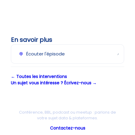
En savoir plus
Écouter l'épisode
↗
← Toutes les interventions
Un sujet vous intéresse ? Écrivez-nous →
Une intervention chez vous ?
Conférence, BBL, podcast ou meetup : parlons de
votre sujet data & plateformes.
Contactez-nous