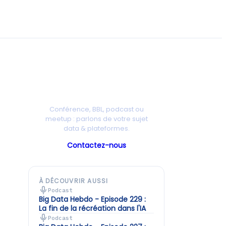
Une intervention chez vous ?
Conférence, BBL, podcast ou
meetup : parlons de votre sujet
data & plateformes.
Contactez-nous
À DÉCOUVRIR AUSSI
Podcast
Big Data Hebdo - Episode 229 :
La fin de la récréation dans l'IA
Podcast